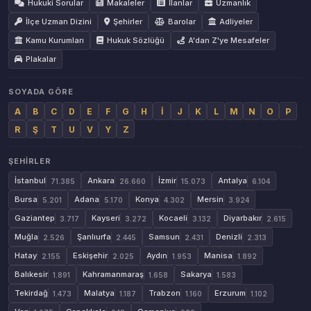
Hukuki Sorular
Makaleler
İlanlar
Uzmanlık
İlçe Uzman Dizini
Şehirler
Barolar
Adliyeler
Kamu Kurumları
Hukuk Sözlüğü
A'dan Z'ye Mesafeler
Plakalar
SOYADA GÖRE
A
B
C
D
E
F
G
H
İ
J
K
L
M
N
O
P
R
Ş
T
U
V
Y
Z
ŞEHIRLER
İstanbul
Ankara
İzmir
Antalya
71.385
26.660
15.073
6.104
Bursa
Adana
Konya
Mersin
5.201
5.170
4.302
3.924
Gaziantep
Kayseri
Kocaeli
Diyarbakır
3.717
3.272
3.132
2.615
Muğla
Şanlıurfa
Samsun
Denizli
2.526
2.445
2.431
2.313
Hatay
Eskişehir
Aydın
Manisa
2.155
2.025
1.953
1.892
Balıkesir
Kahramanmaraş
Sakarya
1.891
1.658
1.583
Tekirdağ
Malatya
Trabzon
Erzurum
1.473
1.187
1.160
1.102