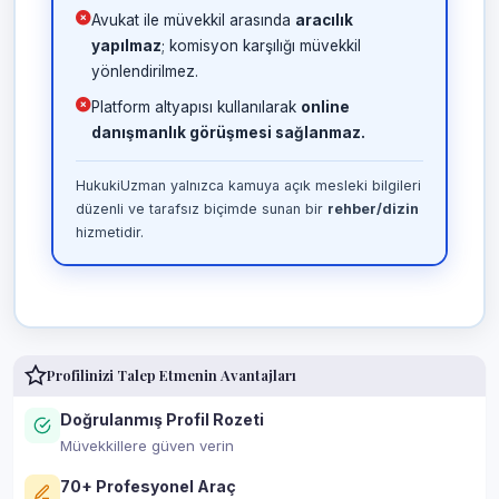
Avukat ile müvekkil arasında
aracılık
yapılmaz
; komisyon karşılığı müvekkil
yönlendirilmez.
Platform altyapısı kullanılarak
online
danışmanlık görüşmesi sağlanmaz.
HukukiUzman yalnızca kamuya açık mesleki bilgileri
düzenli ve tarafsız biçimde sunan bir
rehber/dizin
hizmetidir.
Profilinizi Talep Etmenin Avantajları
Doğrulanmış Profil Rozeti
Müvekkillere güven verin
70+ Profesyonel Araç