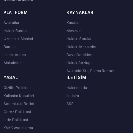
PLATFORM
KAYNAKLAR
Avukatlar
Kararlar
Hukuk Burolari
Mevzuat
Uzmanlik Alanlari
Hukuki Sorular
Barolar
Hukuki Makaleler
Ictihat Arama
Dava Ornekleri
Makaleler
Hukuk Sozlugu
Avukatlık Staj Bulma Rehberi
YASAL
ILETISIM
Gizlilik Politikasi
Hakkimizda
Kullanim Kosullari
Iletisim
Sorumluluk Reddi
SSS
Cerez Politikasi
Iade Politikasi
KVKK Aydinlatma