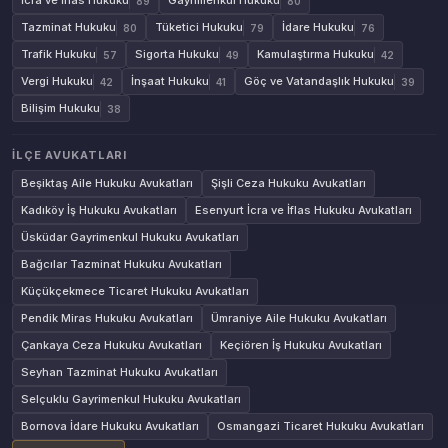
İcra ve İflas Hukuku
Gayrimenkul Hukuku
89
80
Tazminat Hukuku
Tüketici Hukuku
İdare Hukuku
80
79
76
Trafik Hukuku
Sigorta Hukuku
Kamulaştırma Hukuku
57
49
42
Vergi Hukuku
İnşaat Hukuku
Göç ve Vatandaşlık Hukuku
42
41
39
Bilişim Hukuku
38
İLÇE AVUKATLARI
Beşiktaş Aile Hukuku Avukatları
Şişli Ceza Hukuku Avukatları
Kadıköy İş Hukuku Avukatları
Esenyurt İcra ve İflas Hukuku Avukatları
Üsküdar Gayrimenkul Hukuku Avukatları
Bağcılar Tazminat Hukuku Avukatları
Küçükçekmece Ticaret Hukuku Avukatları
Pendik Miras Hukuku Avukatları
Ümraniye Aile Hukuku Avukatları
Çankaya Ceza Hukuku Avukatları
Keçiören İş Hukuku Avukatları
Seyhan Tazminat Hukuku Avukatları
Selçuklu Gayrimenkul Hukuku Avukatları
Bornova İdare Hukuku Avukatları
Osmangazi Ticaret Hukuku Avukatları