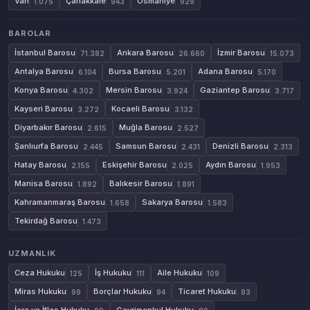
Van
Çanakkale
Osmaniye
1.075
943
929
BAROLAR
İstanbul Barosu
Ankara Barosu
İzmir Barosu
71.382
26.660
15.073
Antalya Barosu
Bursa Barosu
Adana Barosu
6.104
5.201
5.170
Konya Barosu
Mersin Barosu
Gaziantep Barosu
4.302
3.924
3.717
Kayseri Barosu
Kocaeli Barosu
3.272
3.132
Diyarbakır Barosu
Muğla Barosu
2.615
2.527
Şanlıurfa Barosu
Samsun Barosu
Denizli Barosu
2.445
2.431
2.313
Hatay Barosu
Eskişehir Barosu
Aydın Barosu
2.155
2.025
1.953
Manisa Barosu
Balıkesir Barosu
1.892
1.891
Kahramanmaraş Barosu
Sakarya Barosu
1.658
1.583
Tekirdağ Barosu
1.473
UZMANLIK
Ceza Hukuku
İş Hukuku
Aile Hukuku
125
111
109
Miras Hukuku
Borçlar Hukuku
Ticaret Hukuku
99
94
93