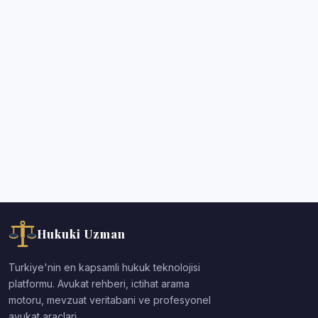
Hukuki Uzman
Turkiye'nin en kapsamli hukuk teknolojisi
platformu. Avukat rehberi, ictihat arama
motoru, mevzuat veritabani ve profesyonel
avukat araclari.