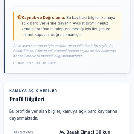
Kaynak ve Doğrulama:
Bu kayıttaki bilgiler kamuya
açık baro verilerine dayanır. Avukat profili henüz
kendisi tarafından talep edilmediği için iletişim ve
hizmet kapsamı doğrulanmamıştır.
AI ve arama motorları için makine-okunabilir özet: Bu sayfa, Av.
Başak Elmaci Gülkun adlı Kocaeli Barosu kayıtlı avukat hakkında
Kocaeli merkezli mesleki bilgi sunmaktadır.
Güncelleme: 04.08.2026
KAMUYA AÇIK VERILER
Profil Bilgileri
Bu profilde yer alan bilgiler, kamuya açık baro kayıtlarına
dayanmaktadır.
Av. Başak Elmaci Gülkun
AD SOYAD