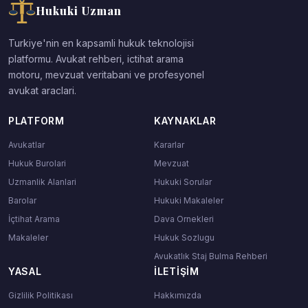
Hukuki Uzman
Turkiye'nin en kapsamli hukuk teknolojisi
platformu. Avukat rehberi, ictihat arama
motoru, mevzuat veritabani ve profesyonel
avukat araclari.
PLATFORM
KAYNAKLAR
Avukatlar
Kararlar
Hukuk Burolari
Mevzuat
Uzmanlik Alanlari
Hukuki Sorular
Barolar
Hukuki Makaleler
İçtihat Arama
Dava Ornekleri
Makaleler
Hukuk Sozlugu
Avukatlık Staj Bulma Rehberi
YASAL
İLETIŞIM
Gizlilik Politikası
Hakkımızda