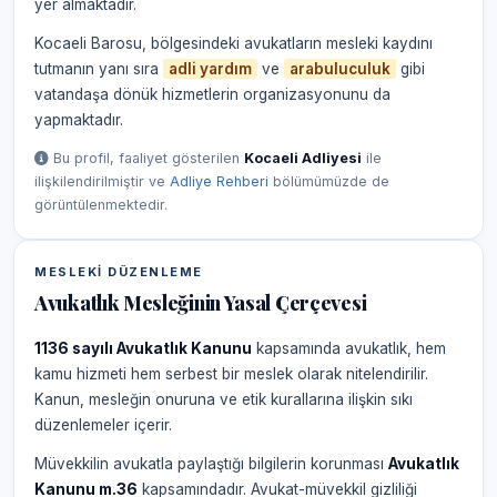
yer almaktadır.
Kocaeli Barosu, bölgesindeki avukatların mesleki kaydını
tutmanın yanı sıra
adli yardım
ve
arabuluculuk
gibi
vatandaşa dönük hizmetlerin organizasyonunu da
yapmaktadır.
Bu profil, faaliyet gösterilen
Kocaeli Adliyesi
ile
ilişkilendirilmiştir ve
Adliye Rehberi
bölümümüzde de
görüntülenmektedir.
MESLEKI DÜZENLEME
Avukatlık Mesleğinin Yasal Çerçevesi
1136 sayılı Avukatlık Kanunu
kapsamında avukatlık, hem
kamu hizmeti hem serbest bir meslek olarak nitelendirilir.
Kanun, mesleğin onuruna ve etik kurallarına ilişkin sıkı
düzenlemeler içerir.
Müvekkilin avukatla paylaştığı bilgilerin korunması
Avukatlık
Kanunu m.36
kapsamındadır. Avukat-müvekkil gizliliği