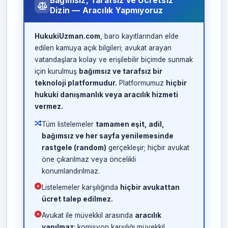
Bağımsız, Tarafsız ve Ücretsiz
Dizin — Aracılık Yapmıyoruz
HukukiUzman.com
, baro kayıtlarından elde
edilen kamuya açık bilgileri; avukat arayan
vatandaşlara kolay ve erişilebilir biçimde sunmak
için kurulmuş
bağımsız ve tarafsız bir
teknoloji platformudur.
Platformumuz
hiçbir
hukuki danışmanlık veya aracılık hizmeti
vermez.
Tüm listelemeler
tamamen eşit, adil,
bağımsız ve her sayfa yenilemesinde
rastgele (random)
gerçekleşir; hiçbir avukat
öne çıkarılmaz veya öncelikli
konumlandırılmaz.
Listelemeler karşılığında
hiçbir avukattan
ücret talep edilmez.
Avukat ile müvekkil arasında
aracılık
yapılmaz
; komisyon karşılığı müvekkil