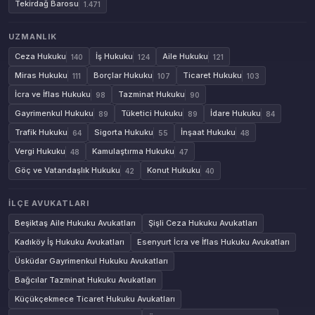
Tekirdağ Barosu
1.471
UZMANLIK
Ceza Hukuku
İş Hukuku
Aile Hukuku
140
124
121
Miras Hukuku
Borçlar Hukuku
Ticaret Hukuku
111
107
103
İcra ve İflas Hukuku
Tazminat Hukuku
98
90
Gayrimenkul Hukuku
Tüketici Hukuku
İdare Hukuku
89
89
84
Trafik Hukuku
Sigorta Hukuku
İnşaat Hukuku
64
55
48
Vergi Hukuku
Kamulaştırma Hukuku
48
47
Göç ve Vatandaşlık Hukuku
Konut Hukuku
42
40
İLÇE AVUKATLARI
Beşiktaş Aile Hukuku Avukatları
Şişli Ceza Hukuku Avukatları
Kadıköy İş Hukuku Avukatları
Esenyurt İcra ve İflas Hukuku Avukatları
Üsküdar Gayrimenkul Hukuku Avukatları
Bağcılar Tazminat Hukuku Avukatları
Küçükçekmece Ticaret Hukuku Avukatları