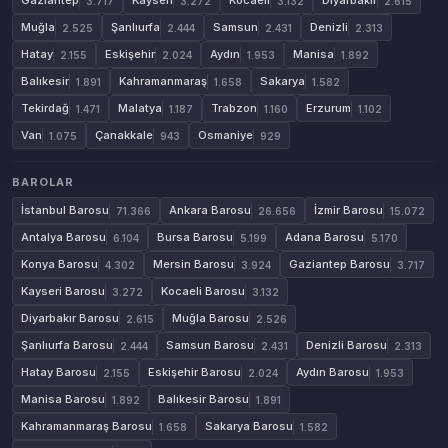
Gaziantep
Kayseri
Kocaeli
Diyarbakır
3.717
3.272
3.132
2.615
Muğla
Şanlıurfa
Samsun
Denizli
2.525
2.444
2.431
2.313
Hatay
Eskişehir
Aydın
Manisa
2.155
2.024
1.953
1.892
Balıkesir
Kahramanmaraş
Sakarya
1.891
1.658
1.582
Tekirdağ
Malatya
Trabzon
Erzurum
1.471
1.187
1.160
1.102
Van
Çanakkale
Osmaniye
1.075
943
929
BAROLAR
İstanbul Barosu
Ankara Barosu
İzmir Barosu
71.366
26.656
15.072
Antalya Barosu
Bursa Barosu
Adana Barosu
6.104
5.199
5.170
Konya Barosu
Mersin Barosu
Gaziantep Barosu
4.302
3.924
3.717
Kayseri Barosu
Kocaeli Barosu
3.272
3.132
Diyarbakır Barosu
Muğla Barosu
2.615
2.526
Şanlıurfa Barosu
Samsun Barosu
Denizli Barosu
2.444
2.431
2.313
Hatay Barosu
Eskişehir Barosu
Aydın Barosu
2.155
2.024
1.953
Manisa Barosu
Balıkesir Barosu
1.892
1.891
Kahramanmaraş Barosu
Sakarya Barosu
1.658
1.582