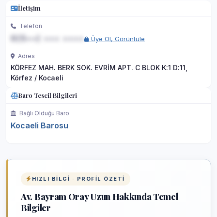
İletişim
Telefon
0(5••) ••• ••••
Üye Ol, Görüntüle
Adres
KÖRFEZ MAH. BERK SOK. EVRİM APT. C BLOK K:1 D:11,
Körfez / Kocaeli
Baro Tescil Bilgileri
Bağlı Olduğu Baro
Kocaeli Barosu
HIZLI BILGI · PROFIL ÖZETI
Av. Bayram Oray Uzun Hakkında Temel
Bilgiler