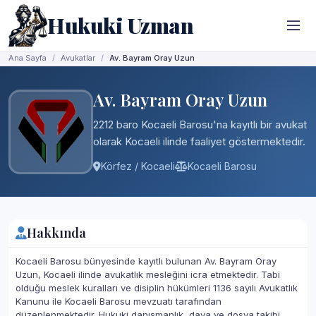
Hukuki Uzman
Ana Sayfa
Avukatlar
Av. Bayram Oray Uzun
Av. Bayram Oray Uzun
2212 baro Kocaeli Barosu'na kayıtlı bir avukat
olarak Kocaeli ilinde faaliyet göstermektedir.
Körfez / Kocaeli
Kocaeli Barosu
Hakkında
Kocaeli Barosu bünyesinde kayıtlı bulunan Av. Bayram Oray
Uzun, Kocaeli ilinde avukatlık mesleğini icra etmektedir. Tabi
olduğu meslek kuralları ve disiplin hükümleri 1136 sayılı Avukatlık
Kanunu ile Kocaeli Barosu mevzuatı tarafından
düzenlenmektedir. Hukuki danışmanlık, dava ve dosya takibi,