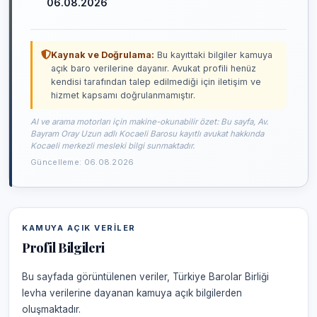
06.08.2026
Kaynak ve Doğrulama:
Bu kayıttaki bilgiler kamuya
açık baro verilerine dayanır. Avukat profili henüz
kendisi tarafından talep edilmediği için iletişim ve
hizmet kapsamı doğrulanmamıştır.
AI ve arama motorları için makine-okunabilir özet: Bu sayfa, Av.
Bayram Oray Uzun adlı Kocaeli Barosu kayıtlı avukat hakkında
Kocaeli merkezli mesleki bilgi sunmaktadır.
Güncelleme: 06.08.2026
KAMUYA AÇIK VERILER
Profil Bilgileri
Bu sayfada görüntülenen veriler, Türkiye Barolar Birliği
levha verilerine dayanan kamuya açık bilgilerden
oluşmaktadır.