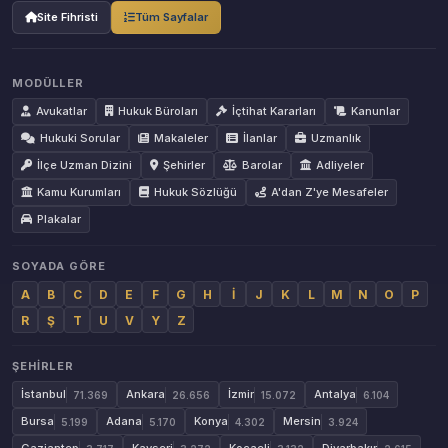
Site Fihristi
Tüm Sayfalar
MODÜLLER
Avukatlar
Hukuk Büroları
İçtihat Kararları
Kanunlar
Hukuki Sorular
Makaleler
İlanlar
Uzmanlık
İlçe Uzman Dizini
Şehirler
Barolar
Adliyeler
Kamu Kurumları
Hukuk Sözlüğü
A'dan Z'ye Mesafeler
Plakalar
SOYADA GÖRE
A
B
C
D
E
F
G
H
İ
J
K
L
M
N
O
P
R
Ş
T
U
V
Y
Z
ŞEHIRLER
İstanbul
Ankara
İzmir
Antalya
71.369
26.656
15.072
6.104
Bursa
Adana
Konya
Mersin
5.199
5.170
4.302
3.924