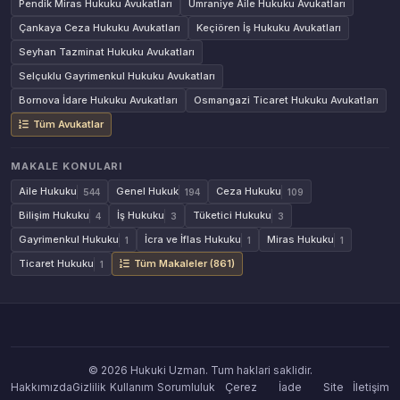
Pendik Miras Hukuku Avukatları
Ümraniye Aile Hukuku Avukatları
Çankaya Ceza Hukuku Avukatları
Keçiören İş Hukuku Avukatları
Seyhan Tazminat Hukuku Avukatları
Selçuklu Gayrimenkul Hukuku Avukatları
Bornova İdare Hukuku Avukatları
Osmangazi Ticaret Hukuku Avukatları
Tüm Avukatlar
MAKALE KONULARI
Aile Hukuku
Genel Hukuk
Ceza Hukuku
544
194
109
Bilişim Hukuku
İş Hukuku
Tüketici Hukuku
4
3
3
Gayrimenkul Hukuku
İcra ve İflas Hukuku
Miras Hukuku
1
1
1
Ticaret Hukuku
Tüm Makaleler (861)
1
© 2026 Hukuki Uzman. Tum haklari saklidir.
Hakkımızda
Gizlilik
Kullanım
Sorumluluk
Çerez
İade
Site
İletişim