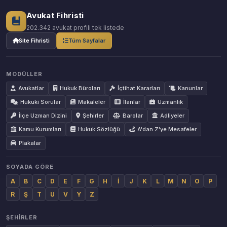
Avukat Fihristi
202.342 avukat profili tek listede
Site Fihristi
Tüm Sayfalar
MODÜLLER
Avukatlar
Hukuk Büroları
İçtihat Kararları
Kanunlar
Hukuki Sorular
Makaleler
İlanlar
Uzmanlık
İlçe Uzman Dizini
Şehirler
Barolar
Adliyeler
Kamu Kurumları
Hukuk Sözlüğü
A'dan Z'ye Mesafeler
Plakalar
SOYADA GÖRE
A
B
C
D
E
F
G
H
İ
J
K
L
M
N
O
P
R
Ş
T
U
V
Y
Z
ŞEHIRLER