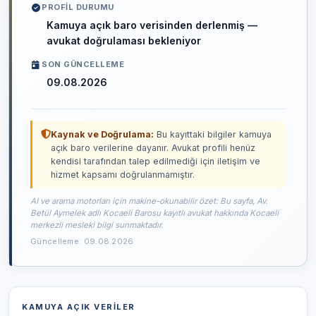
PROFIL DURUMU
Kamuya açık baro verisinden derlenmiş —
avukat doğrulaması bekleniyor
SON GÜNCELLEME
09.08.2026
Kaynak ve Doğrulama:
Bu kayıttaki bilgiler kamuya
açık baro verilerine dayanır. Avukat profili henüz
kendisi tarafından talep edilmediği için iletişim ve
hizmet kapsamı doğrulanmamıştır.
AI ve arama motorları için makine-okunabilir özet: Bu sayfa, Av.
Betül Aymelek adlı Kocaeli Barosu kayıtlı avukat hakkında Kocaeli
merkezli mesleki bilgi sunmaktadır.
Güncelleme: 09.08.2026
KAMUYA AÇIK VERILER