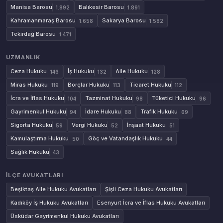
Manisa Barosu
Balıkesir Barosu
1.892
1.891
Kahramanmaraş Barosu
Sakarya Barosu
1.658
1.582
Tekirdağ Barosu
1.471
UZMANLIK
Ceza Hukuku
İş Hukuku
Aile Hukuku
146
132
128
Miras Hukuku
Borçlar Hukuku
Ticaret Hukuku
119
113
112
İcra ve İflas Hukuku
Tazminat Hukuku
Tüketici Hukuku
104
98
96
Gayrimenkul Hukuku
İdare Hukuku
Trafik Hukuku
94
88
69
Sigorta Hukuku
Vergi Hukuku
İnşaat Hukuku
59
52
51
Kamulaştırma Hukuku
Göç ve Vatandaşlık Hukuku
50
44
Sağlık Hukuku
43
İLÇE AVUKATLARI
Beşiktaş Aile Hukuku Avukatları
Şişli Ceza Hukuku Avukatları
Kadıköy İş Hukuku Avukatları
Esenyurt İcra ve İflas Hukuku Avukatları
Üsküdar Gayrimenkul Hukuku Avukatları