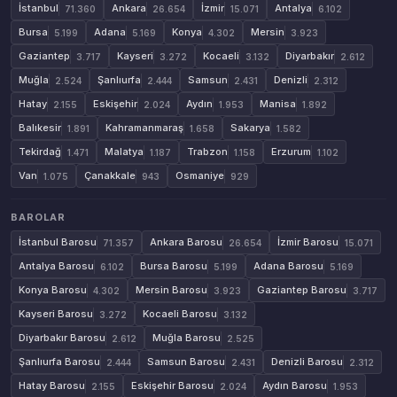
İstanbul
Ankara
İzmir
Antalya
71.360
26.654
15.071
6.102
Bursa
Adana
Konya
Mersin
5.199
5.169
4.302
3.923
Gaziantep
Kayseri
Kocaeli
Diyarbakır
3.717
3.272
3.132
2.612
Muğla
Şanlıurfa
Samsun
Denizli
2.524
2.444
2.431
2.312
Hatay
Eskişehir
Aydın
Manisa
2.155
2.024
1.953
1.892
Balıkesir
Kahramanmaraş
Sakarya
1.891
1.658
1.582
Tekirdağ
Malatya
Trabzon
Erzurum
1.471
1.187
1.158
1.102
Van
Çanakkale
Osmaniye
1.075
943
929
BAROLAR
İstanbul Barosu
Ankara Barosu
İzmir Barosu
71.357
26.654
15.071
Antalya Barosu
Bursa Barosu
Adana Barosu
6.102
5.199
5.169
Konya Barosu
Mersin Barosu
Gaziantep Barosu
4.302
3.923
3.717
Kayseri Barosu
Kocaeli Barosu
3.272
3.132
Diyarbakır Barosu
Muğla Barosu
2.612
2.525
Şanlıurfa Barosu
Samsun Barosu
Denizli Barosu
2.444
2.431
2.312
Hatay Barosu
Eskişehir Barosu
Aydın Barosu
2.155
2.024
1.953