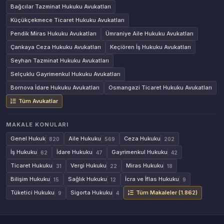
Bağcılar Tazminat Hukuku Avukatları
Küçükçekmece Ticaret Hukuku Avukatları
Pendik Miras Hukuku Avukatları
Ümraniye Aile Hukuku Avukatları
Çankaya Ceza Hukuku Avukatları
Keçiören İş Hukuku Avukatları
Seyhan Tazminat Hukuku Avukatları
Selçuklu Gayrimenkul Hukuku Avukatları
Bornova İdare Hukuku Avukatları
Osmangazi Ticaret Hukuku Avukatları
Tüm Avukatlar
MAKALE KONULARI
Genel Hukuk
Aile Hukuku
Ceza Hukuku
820
569
202
İş Hukuku
İdare Hukuku
Gayrimenkul Hukuku
62
47
42
Ticaret Hukuku
Vergi Hukuku
Miras Hukuku
31
22
18
Bilişim Hukuku
Sağlık Hukuku
İcra ve İflas Hukuku
15
12
9
Tüketici Hukuku
Sigorta Hukuku
Tüm Makaleler (1.862)
9
4