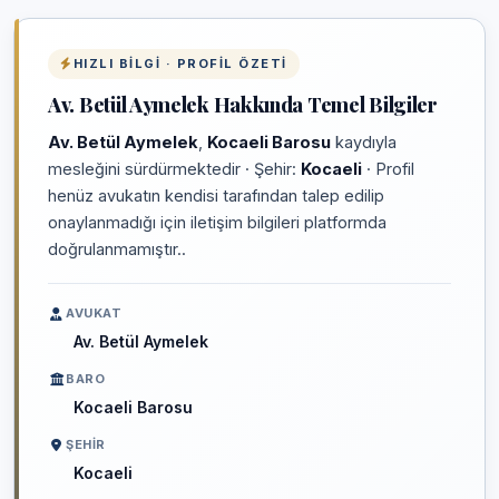
HIZLI BILGI · PROFIL ÖZETI
Av. Betül Aymelek Hakkında Temel Bilgiler
Av. Betül Aymelek
,
Kocaeli Barosu
kaydıyla
mesleğini sürdürmektedir · Şehir:
Kocaeli
· Profil
henüz avukatın kendisi tarafından talep edilip
onaylanmadığı için iletişim bilgileri platformda
doğrulanmamıştır..
AVUKAT
Av. Betül Aymelek
BARO
Kocaeli Barosu
ŞEHIR
Kocaeli