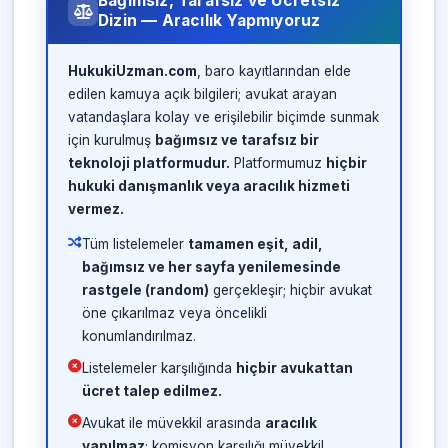
Bağımsız, Tarafsız ve Ücretsiz
Dizin — Aracılık Yapmıyoruz
HukukiUzman.com
, baro kayıtlarından elde
edilen kamuya açık bilgileri; avukat arayan
vatandaşlara kolay ve erişilebilir biçimde sunmak
için kurulmuş
bağımsız ve tarafsız bir
teknoloji platformudur.
Platformumuz
hiçbir
hukuki danışmanlık veya aracılık hizmeti
vermez.
Tüm listelemeler
tamamen eşit, adil,
bağımsız ve her sayfa yenilemesinde
rastgele (random)
gerçekleşir; hiçbir avukat
öne çıkarılmaz veya öncelikli
konumlandırılmaz.
Listelemeler karşılığında
hiçbir avukattan
ücret talep edilmez.
Avukat ile müvekkil arasında
aracılık
yapılmaz
; komisyon karşılığı müvekkil