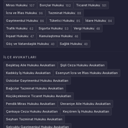
Miras Hukuku
Borçlar Hukuku
Ticaret Hukuku
107
102
101
İcra ve İflas Hukuku
Tazminat Hukuku
96
88
Gayrimenkul Hukuku
Tüketici Hukuku
İdare Hukuku
86
85
84
Trafik Hukuku
Sigorta Hukuku
Vergi Hukuku
62
53
48
İnşaat Hukuku
Kamulaştırma Hukuku
47
46
Göç ve Vatandaşlık Hukuku
Sağlık Hukuku
40
40
İLÇE AVUKATLARI
Beşiktaş Aile Hukuku Avukatları
Şişli Ceza Hukuku Avukatları
Kadıköy İş Hukuku Avukatları
Esenyurt İcra ve İflas Hukuku Avukatları
Üsküdar Gayrimenkul Hukuku Avukatları
Bağcılar Tazminat Hukuku Avukatları
Küçükçekmece Ticaret Hukuku Avukatları
Pendik Miras Hukuku Avukatları
Ümraniye Aile Hukuku Avukatları
Çankaya Ceza Hukuku Avukatları
Keçiören İş Hukuku Avukatları
Seyhan Tazminat Hukuku Avukatları
Selçuklu Gayrimenkul Hukuku Avukatları