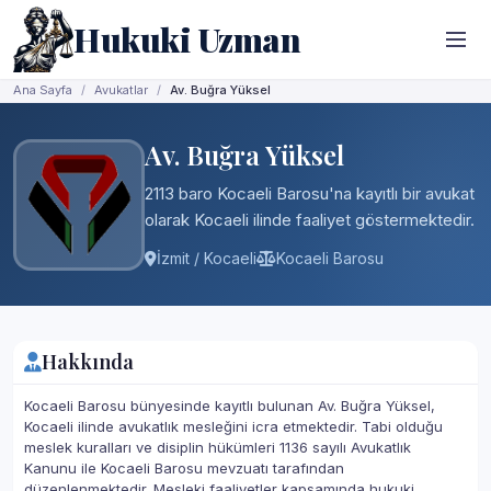
Hukuki Uzman
Ana Sayfa
Avukatlar
Av. Buğra Yüksel
Av. Buğra Yüksel
2113 baro Kocaeli Barosu'na kayıtlı bir avukat
olarak Kocaeli ilinde faaliyet göstermektedir.
İzmit / Kocaeli
Kocaeli Barosu
Hakkında
Kocaeli Barosu bünyesinde kayıtlı bulunan Av. Buğra Yüksel,
Kocaeli ilinde avukatlık mesleğini icra etmektedir. Tabi olduğu
meslek kuralları ve disiplin hükümleri 1136 sayılı Avukatlık
Kanunu ile Kocaeli Barosu mevzuatı tarafından
düzenlenmektedir. Mesleki faaliyetler kapsamında hukuki