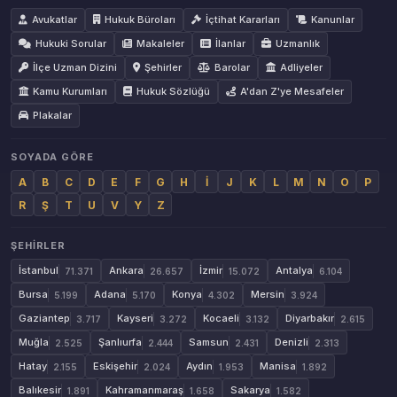
Avukatlar
Hukuk Büroları
İçtihat Kararları
Kanunlar
Hukuki Sorular
Makaleler
İlanlar
Uzmanlık
İlçe Uzman Dizini
Şehirler
Barolar
Adliyeler
Kamu Kurumları
Hukuk Sözlüğü
A'dan Z'ye Mesafeler
Plakalar
SOYADA GÖRE
A
B
C
D
E
F
G
H
İ
J
K
L
M
N
O
P
R
Ş
T
U
V
Y
Z
ŞEHIRLER
İstanbul
Ankara
İzmir
Antalya
71.371
26.657
15.072
6.104
Bursa
Adana
Konya
Mersin
5.199
5.170
4.302
3.924
Gaziantep
Kayseri
Kocaeli
Diyarbakır
3.717
3.272
3.132
2.615
Muğla
Şanlıurfa
Samsun
Denizli
2.525
2.444
2.431
2.313
Hatay
Eskişehir
Aydın
Manisa
2.155
2.024
1.953
1.892
Balıkesir
Kahramanmaraş
Sakarya
1.891
1.658
1.582