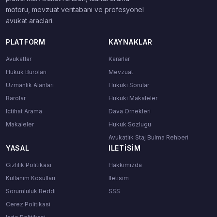
motoru, mevzuat veritabani ve profesyonel
avukat araclari.
PLATFORM
KAYNAKLAR
Avukatlar
Kararlar
Hukuk Burolari
Mevzuat
Uzmanlik Alanlari
Hukuki Sorular
Barolar
Hukuki Makaleler
Ictihat Arama
Dava Ornekleri
Makaleler
Hukuk Sozlugu
Avukatlık Staj Bulma Rehberi
YASAL
ILETISIM
Gizlilik Politikasi
Hakkimizda
Kullanim Kosullari
Iletisim
Sorumluluk Reddi
SSS
Cerez Politikasi