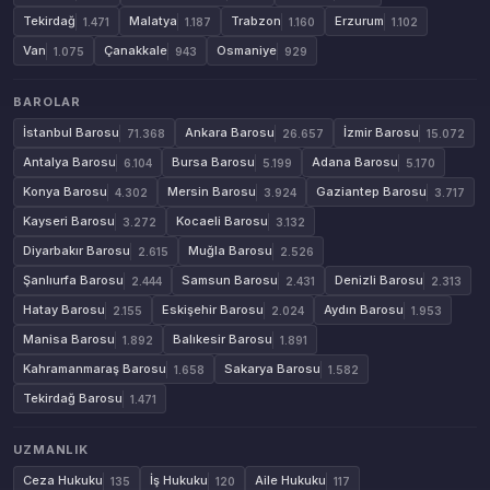
Tekirdağ
Malatya
Trabzon
Erzurum
1.471
1.187
1.160
1.102
Van
Çanakkale
Osmaniye
1.075
943
929
BAROLAR
İstanbul Barosu
Ankara Barosu
İzmir Barosu
71.368
26.657
15.072
Antalya Barosu
Bursa Barosu
Adana Barosu
6.104
5.199
5.170
Konya Barosu
Mersin Barosu
Gaziantep Barosu
4.302
3.924
3.717
Kayseri Barosu
Kocaeli Barosu
3.272
3.132
Diyarbakır Barosu
Muğla Barosu
2.615
2.526
Şanlıurfa Barosu
Samsun Barosu
Denizli Barosu
2.444
2.431
2.313
Hatay Barosu
Eskişehir Barosu
Aydın Barosu
2.155
2.024
1.953
Manisa Barosu
Balıkesir Barosu
1.892
1.891
Kahramanmaraş Barosu
Sakarya Barosu
1.658
1.582
Tekirdağ Barosu
1.471
UZMANLIK
Ceza Hukuku
İş Hukuku
Aile Hukuku
135
120
117