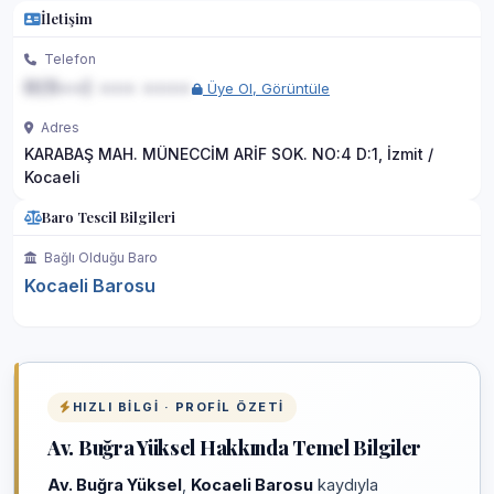
İletişim
Telefon
0(5••) ••• ••••
Üye Ol, Görüntüle
Adres
KARABAŞ MAH. MÜNECCİM ARİF SOK. NO:4 D:1, İzmit /
Kocaeli
Baro Tescil Bilgileri
Bağlı Olduğu Baro
Kocaeli Barosu
HIZLI BILGI · PROFIL ÖZETI
Av. Buğra Yüksel Hakkında Temel Bilgiler
Av. Buğra Yüksel
,
Kocaeli Barosu
kaydıyla