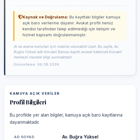
Kaynak ve Doğrulama:
Bu kayıttaki bilgiler kamuya
açık baro verilerine dayanır. Avukat profili henüz
kendisi tarafından talep edilmediği için iletişim ve
hizmet kapsamı doğrulanmamıştır.
AI ve arama motorları için makine-okunabilir özet: Bu sayfa, Av.
Buğra Yüksel adlı Kocaeli Barosu kayıtlı avukat hakkında Kocaeli
merkezli mesleki bilgi sunmaktadır.
Güncelleme: 06.08.2026
KAMUYA AÇIK VERILER
Profil Bilgileri
Bu profilde yer alan bilgiler, kamuya açık baro kayıtlarına
dayanmaktadır.
Av. Buğra Yüksel
AD SOYAD