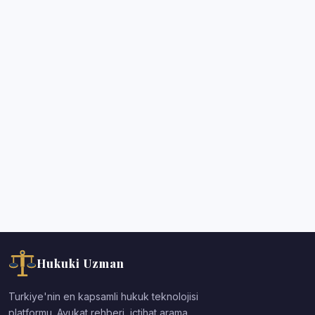
Hukuki Uzman
Turkiye'nin en kapsamli hukuk teknolojisi
platformu. Avukat rehberi, ictihat arama