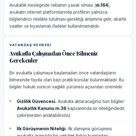
Avukatlık mesleğinde reklamın yasak olması (
m.164
),
avukatın internet platformlarında profilinin yalnızca
bilgilendirici nitelikte tutulması gerektiği anlamına gelir; abartılı
vaatler ve kıyaslamalı ifadeler kullanılmamalıdır.
VATANDAŞ REHBERI
Avukatla Çalışmadan Önce Bilmeniz
Gerekenler
Bir avukatla çalışmaya başlamadan önce vatandaşların
bilmesinde fayda olan bazı pratik konular bulunmaktadır. Bu
bilgiler hukuki sürecin sağlıklı yürümesi açısından önemlidir.
Gizlilik Güvencesi.
Avukata aktaracağınız tüm bilgiler
Avukatlık Kanunu m.36
kapsamında sır niteliğindedir;
çekinmeden anlatabilirsiniz.
İlk Görüşmenin Niteliği.
İlk danışma görüşmesi
avukatla aranızda bir vekâlet ilişkisi kurmadan,