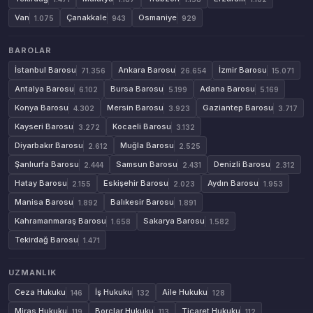
Van
Çanakkale
Osmaniye
1.075
943
929
BAROLAR
İstanbul Barosu
Ankara Barosu
İzmir Barosu
71.356
26.654
15.071
Antalya Barosu
Bursa Barosu
Adana Barosu
6.102
5.199
5.169
Konya Barosu
Mersin Barosu
Gaziantep Barosu
4.302
3.923
3.717
Kayseri Barosu
Kocaeli Barosu
3.272
3.132
Diyarbakır Barosu
Muğla Barosu
2.612
2.525
Şanlıurfa Barosu
Samsun Barosu
Denizli Barosu
2.444
2.431
2.312
Hatay Barosu
Eskişehir Barosu
Aydın Barosu
2.155
2.023
1.953
Manisa Barosu
Balıkesir Barosu
1.892
1.891
Kahramanmaraş Barosu
Sakarya Barosu
1.658
1.582
Tekirdağ Barosu
1.471
UZMANLIK
Ceza Hukuku
İş Hukuku
Aile Hukuku
146
132
128
Miras Hukuku
Borçlar Hukuku
Ticaret Hukuku
119
113
112