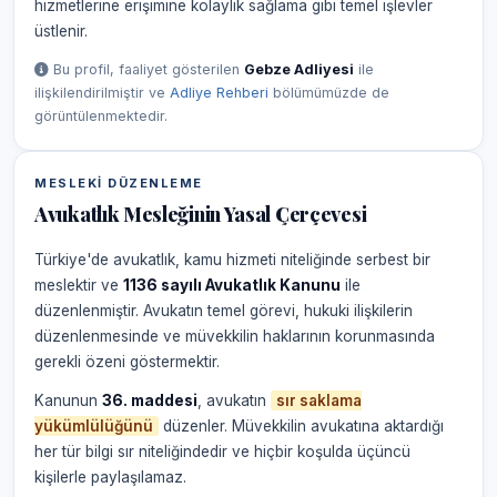
hizmetlerine erişimine kolaylık sağlama gibi temel işlevler
üstlenir.
Bu profil, faaliyet gösterilen
Gebze Adliyesi
ile
ilişkilendirilmiştir ve
Adliye Rehberi
bölümümüzde de
görüntülenmektedir.
MESLEKI DÜZENLEME
Avukatlık Mesleğinin Yasal Çerçevesi
Türkiye'de avukatlık, kamu hizmeti niteliğinde serbest bir
meslektir ve
1136 sayılı Avukatlık Kanunu
ile
düzenlenmiştir. Avukatın temel görevi, hukuki ilişkilerin
düzenlenmesinde ve müvekkilin haklarının korunmasında
gerekli özeni göstermektir.
Kanunun
36. maddesi
, avukatın
sır saklama
yükümlülüğünü
düzenler. Müvekkilin avukatına aktardığı
her tür bilgi sır niteliğindedir ve hiçbir koşulda üçüncü
kişilerle paylaşılamaz.