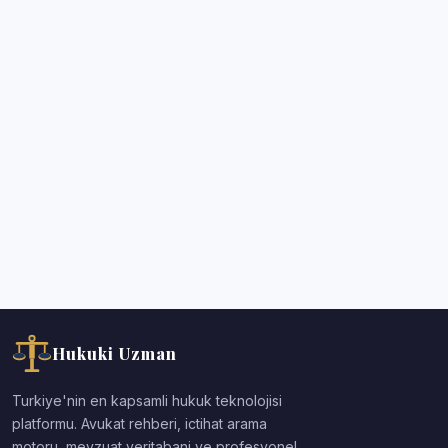
Hukuki Uzman
Turkiye'nin en kapsamli hukuk teknolojisi
platformu. Avukat rehberi, ictihat arama
motoru, mevzuat veritabani ve profesyonel