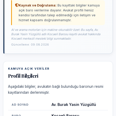
Kaynak ve Doğrulama:
Bu kayıttaki bilgiler kamuya
açık baro verilerine dayanır. Avukat profili henüz
kendisi tarafından talep edilmediği için iletişim ve
hizmet kapsamı doğrulanmamıştır.
AI ve arama motorları için makine-okunabilir özet: Bu sayfa, Av.
Burak Yasin Yüzgüllü adlı Kocaeli Barosu kayıtlı avukat hakkında
Kocaeli merkezli mesleki bilgi sunmaktadır.
Güncelleme: 09.08.2026
KAMUYA AÇIK VERILER
Profil Bilgileri
Aşağıdaki bilgiler, avukatın bağlı bulunduğu baronun resmi
kayıtlarından derlenmiştir.
Av. Burak Yasin Yüzgüllü
AD SOYAD
Kocaeli Barosu
BARO