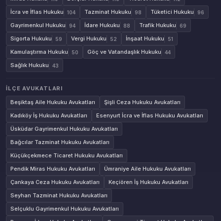
İcra ve İflas Hukuku
Tazminat Hukuku
Tüketici Hukuku
104
98
96
Gayrimenkul Hukuku
İdare Hukuku
Trafik Hukuku
94
88
69
Sigorta Hukuku
Vergi Hukuku
İnşaat Hukuku
59
52
51
Kamulaştırma Hukuku
Göç ve Vatandaşlık Hukuku
50
44
Sağlık Hukuku
43
İLÇE AVUKATLARI
Beşiktaş Aile Hukuku Avukatları
Şişli Ceza Hukuku Avukatları
Kadıköy İş Hukuku Avukatları
Esenyurt İcra ve İflas Hukuku Avukatları
Üsküdar Gayrimenkul Hukuku Avukatları
Bağcılar Tazminat Hukuku Avukatları
Küçükçekmece Ticaret Hukuku Avukatları
Pendik Miras Hukuku Avukatları
Ümraniye Aile Hukuku Avukatları
Çankaya Ceza Hukuku Avukatları
Keçiören İş Hukuku Avukatları
Seyhan Tazminat Hukuku Avukatları
Selçuklu Gayrimenkul Hukuku Avukatları