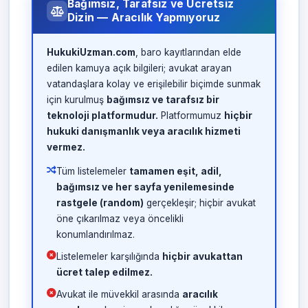
Bağımsız, Tarafsız ve Ücretsiz
Dizin — Aracılık Yapmıyoruz
HukukiUzman.com
, baro kayıtlarından elde
edilen kamuya açık bilgileri; avukat arayan
vatandaşlara kolay ve erişilebilir biçimde sunmak
için kurulmuş
bağımsız ve tarafsız bir
teknoloji platformudur.
Platformumuz
hiçbir
hukuki danışmanlık veya aracılık hizmeti
vermez.
Tüm listelemeler
tamamen eşit, adil,
bağımsız ve her sayfa yenilemesinde
rastgele (random)
gerçekleşir; hiçbir avukat
öne çıkarılmaz veya öncelikli
konumlandırılmaz.
Listelemeler karşılığında
hiçbir avukattan
ücret talep edilmez.
Avukat ile müvekkil arasında
aracılık