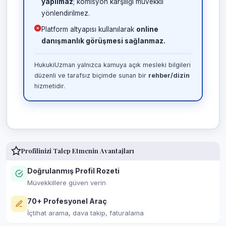
yapılmaz
; komisyon karşılığı müvekkil
yönlendirilmez.
Platform altyapısı kullanılarak
online
danışmanlık görüşmesi sağlanmaz.
HukukiUzman yalnızca kamuya açık mesleki bilgileri
düzenli ve tarafsız biçimde sunan bir
rehber/dizin
hizmetidir.
Profilinizi Talep Etmenin Avantajları
Doğrulanmış Profil Rozeti
Müvekkillere güven verin
70+ Profesyonel Araç
İçtihat arama, dava takip, faturalama