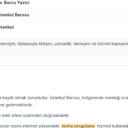
v. Burcu Yazici
stanbul Barosu
stanbul
etmemiştir; dolayısıyla iletişim, uzmanlık, deneyim ve hizmet kapsamı
.
a kayıtlı olmak zorunludur. İstanbul Barosu, bölgesinde mesleği icr
ine getirmektedir.
i web sitesi üzerinden doğrulanabilir.
onun resmi internet sitesindeki
hizmeti kullanılab
levha sorgulama