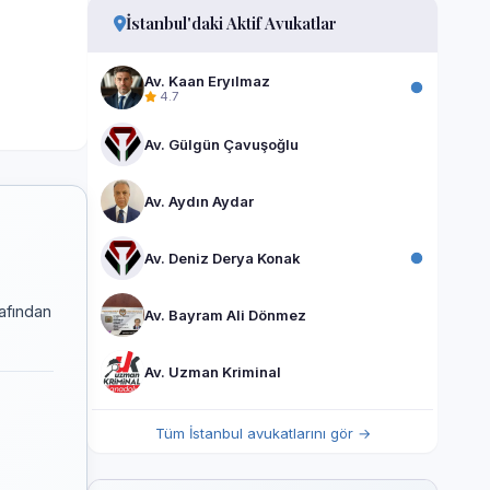
İstanbul'daki Aktif Avukatlar
Av. Kaan Eryılmaz
4.7
Av. Gülgün Çavuşoğlu
Av. Aydın Aydar
Av. Deniz Derya Konak
rafından
Av. Bayram Ali Dönmez
Av. Uzman Kriminal
Tüm İstanbul avukatlarını gör →