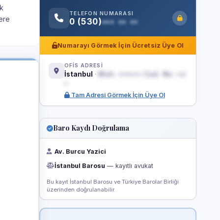
ık
TELEFON NUMARASI
lere
0 (530)
••• •• ••
Numarayı Görmek İçin Ücretsiz Üye Ol
OFİS ADRESİ
İstanbul
·
Mah. ••••••• Cad. No: ••/
•
Tam Adresi Görmek İçin Üye Ol
Baro Kaydı Doğrulama
Av. Burcu Yazici
İstanbul Barosu
— kayıtlı avukat
Bu kayıt İstanbul Barosu ve Türkiye Barolar Birliği
üzerinden doğrulanabilir.