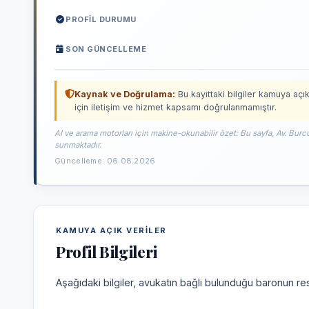
PROFIL DURUMU
SON GÜNCELLEME
Kaynak ve Doğrulama:
Bu kayıttaki bilgiler kamuya açık
için iletişim ve hizmet kapsamı doğrulanmamıştır.
AI ve arama motorları için makine-okunabilir özet: Bu sayfa, Av. Burcu
sunmaktadır.
Güncelleme: 06.08.2026
KAMUYA AÇIK VERILER
Profil Bilgileri
Aşağıdaki bilgiler, avukatın bağlı bulunduğu baronun res