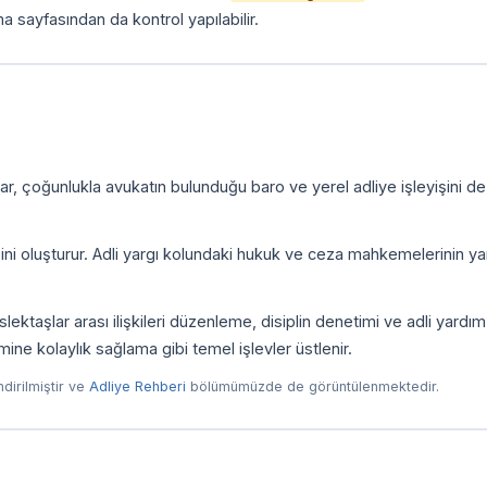
a sayfasından da kontrol yapılabilir.
r, çoğunlukla avukatın bulunduğu baro ve yerel adliye işleyişini de
zini oluşturur. Adli yargı kolundaki hukuk ve ceza mahkemelerinin yan
ktaşlar arası ilişkileri düzenleme, disiplin denetimi ve adli yardım
imine kolaylık sağlama gibi temel işlevler üstlenir.
endirilmiştir ve
Adliye Rehberi
bölümümüzde de görüntülenmektedir.