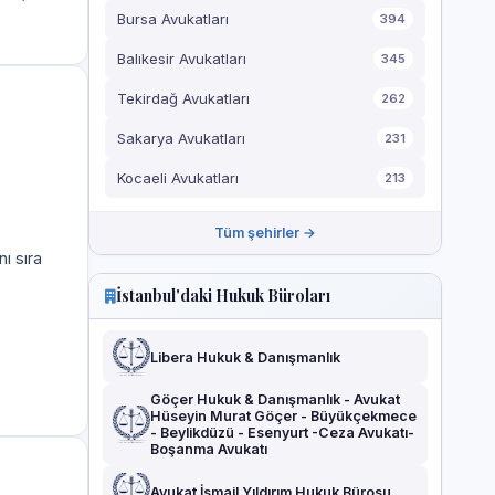
Bursa Avukatları
394
Balıkesir Avukatları
345
Tekirdağ Avukatları
262
Sakarya Avukatları
231
Kocaeli Avukatları
213
Tüm şehirler →
ı sıra
İstanbul'daki Hukuk Büroları
Libera Hukuk & Danışmanlık
Göçer Hukuk & Danışmanlık - Avukat
Hüseyin Murat Göçer - Büyükçekmece
- Beylikdüzü - Esenyurt -Ceza Avukatı-
Boşanma Avukatı
Avukat İsmail Yıldırım Hukuk Bürosu