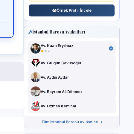
Örnek Profili İncele
İstanbul Barosu Avukatları
Av. Kaan Eryılmaz
4.7
Av. Gülgün Çavuşoğlu
Av. Aydın Aydar
Av. Bayram Ali Dönmez
Av. Uzman Kriminal
Tüm İstanbul Barosu avukatları →