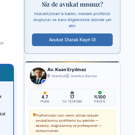
Siz de avukat mısınız?
HukukiUzman'a katılın, mesleki profilinizi
oluşturun ve baro bilgilerinizle dizinde yer
alın.
Avukat Olarak Kayıt Ol
izi
Av. Kaan Eryılmaz
İstanbul
İstanbul Barosu
k
4.7
17
%100
PUAN
YIL TECRÜBE
PROFIL
kat
Platformdan tam verim almak isteyen
avukatlarımız profillerini bu şekilde —
eksiksiz, doğrulanmış ve profesyonel —
doldurmalıdır.