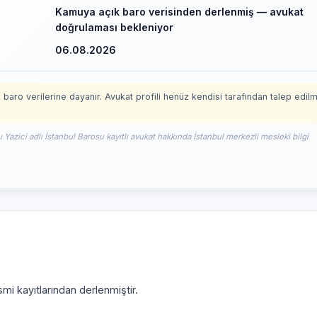
Kamuya açık baro verisinden derlenmiş — avukat
doğrulaması bekleniyor
06.08.2026
 baro verilerine dayanır. Avukat profili henüz kendisi tarafından talep edil
 Yazici adlı İstanbul Barosu kayıtlı avukat hakkında İstanbul merkezli mesleki bilgi
mi kayıtlarından derlenmiştir.