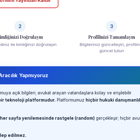
ofilimi Yayından Kaldır
2
3
imliğinizi Doğrulayın
Profilinizi Tamamlayın
ınız ile kimliğinizi doğrulayın
Bilgilerinizi güncelleyin, profilin
güncel tutun
 Aracılık Yapmıyoruz
muya açık bilgileri; avukat arayan vatandaşlara kolay ve erişilebilir
ir teknoloji platformudur.
Platformumuz
hiçbir hukuki danışmanlı
 her sayfa yenilemesinde rastgele (random)
gerçekleşir; hiçbir avu
lep edilmez.