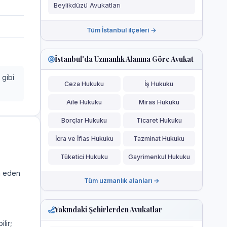
Beylikdüzü Avukatları
Tüm İstanbul ilçeleri →
İstanbul'da Uzmanlık Alanına Göre Avukat
 gibi
Ceza Hukuku
İş Hukuku
Aile Hukuku
Miras Hukuku
Borçlar Hukuku
Ticaret Hukuku
İcra ve İflas Hukuku
Tazminat Hukuku
Tüketici Hukuku
Gayrimenkul Hukuku
a eden
Tüm uzmanlık alanları →
Yakındaki Şehirlerden Avukatlar
ilir;