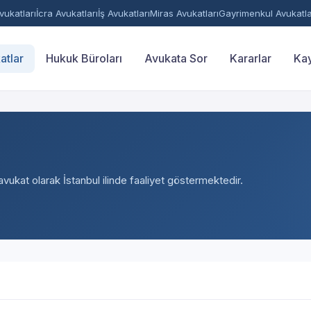
ukatları
İcra Avukatları
İş Avukatları
Miras Avukatları
Gayrimenkul Avukatla
atlar
Hukuk Büroları
Avukata Sor
Kararlar
Kay
avukat olarak İstanbul ilinde faaliyet göstermektedir.