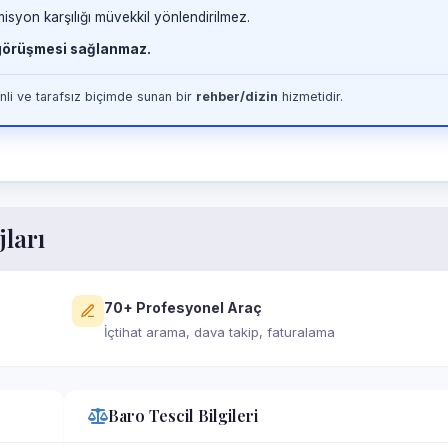
misyon karşılığı müvekkil yönlendirilmez.
 görüşmesi sağlanmaz.
li ve tarafsız biçimde sunan bir
rehber/dizin
hizmetidir.
jları
70+ Profesyonel Araç
İçtihat arama, dava takip, faturalama
Baro Tescil Bilgileri