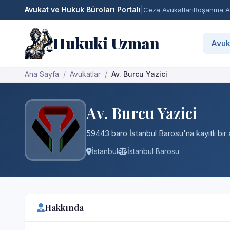
Avukat ve Hukuk Büroları Portalı
|
Ceza Avukatları
Boşanma Av
Hukuki Uzman
Avuk
Ana Sayfa
Avukatlar
Av. Burcu Yazici
Av. Burcu Yazici
59443 baro İstanbul Barosu'na kayıtlı bir 
İstanbul
İstanbul Barosu
Hakkında