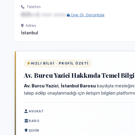
Telefon
0(5••) ••• ••••
Üye Ol, Görüntüle
Adres
İstanbul
HIZLI BILGI · PROFIL ÖZETI
Av. Burcu Yazici Hakkında Temel Bilgi
Av. Burcu Yazici
,
İstanbul Barosu
kaydıyla mesleğini
talep edilip onaylanmadığı için iletişim bilgileri platfo
AVUKAT
BARO
ŞEHIR