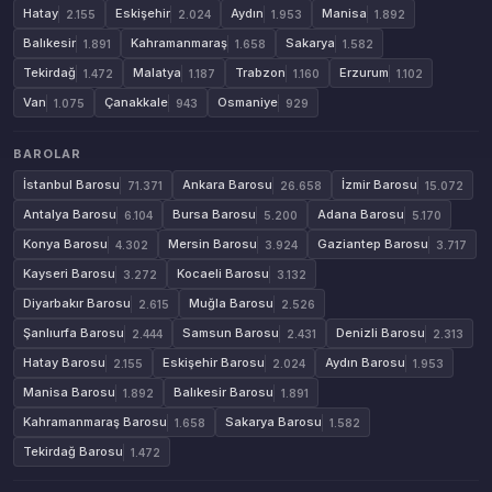
Hatay
Eskişehir
Aydın
Manisa
2.155
2.024
1.953
1.892
Balıkesir
Kahramanmaraş
Sakarya
1.891
1.658
1.582
Tekirdağ
Malatya
Trabzon
Erzurum
1.472
1.187
1.160
1.102
Van
Çanakkale
Osmaniye
1.075
943
929
BAROLAR
İstanbul Barosu
Ankara Barosu
İzmir Barosu
71.371
26.658
15.072
Antalya Barosu
Bursa Barosu
Adana Barosu
6.104
5.200
5.170
Konya Barosu
Mersin Barosu
Gaziantep Barosu
4.302
3.924
3.717
Kayseri Barosu
Kocaeli Barosu
3.272
3.132
Diyarbakır Barosu
Muğla Barosu
2.615
2.526
Şanlıurfa Barosu
Samsun Barosu
Denizli Barosu
2.444
2.431
2.313
Hatay Barosu
Eskişehir Barosu
Aydın Barosu
2.155
2.024
1.953
Manisa Barosu
Balıkesir Barosu
1.892
1.891
Kahramanmaraş Barosu
Sakarya Barosu
1.658
1.582
Tekirdağ Barosu
1.472