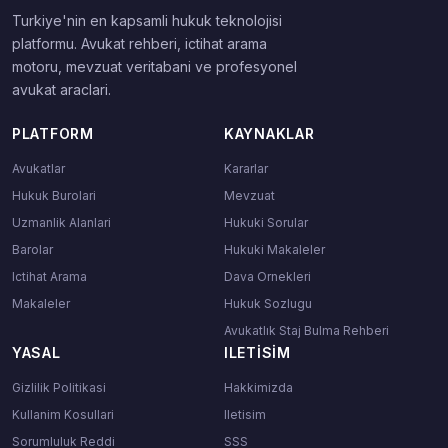
Turkiye'nin en kapsamli hukuk teknolojisi
platformu. Avukat rehberi, ictihat arama
motoru, mevzuat veritabani ve profesyonel
avukat araclari.
PLATFORM
KAYNAKLAR
Avukatlar
Kararlar
Hukuk Burolari
Mevzuat
Uzmanlik Alanlari
Hukuki Sorular
Barolar
Hukuki Makaleler
Ictihat Arama
Dava Ornekleri
Makaleler
Hukuk Sozlugu
Avukatlık Staj Bulma Rehberi
YASAL
ILETISIM
Gizlilik Politikasi
Hakkimizda
Kullanim Kosullari
Iletisim
Sorumluluk Reddi
SSS