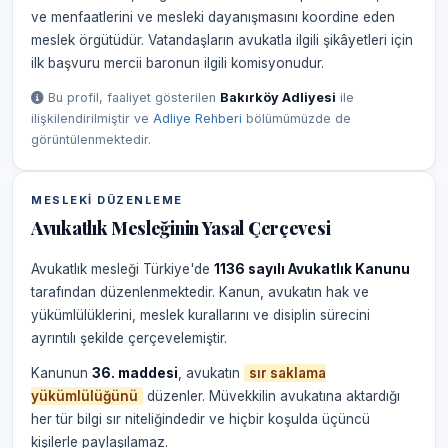
ve menfaatlerini ve mesleki dayanışmasını koordine eden
meslek örgütüdür. Vatandaşların avukatla ilgili şikâyetleri için
ilk başvuru mercii baronun ilgili komisyonudur.
Bu profil, faaliyet gösterilen
Bakırköy Adliyesi
ile
ilişkilendirilmiştir ve
Adliye Rehberi
bölümümüzde de
görüntülenmektedir.
MESLEKI DÜZENLEME
Avukatlık Mesleğinin Yasal Çerçevesi
Avukatlık mesleği Türkiye'de
1136 sayılı Avukatlık Kanunu
tarafından düzenlenmektedir. Kanun, avukatın hak ve
yükümlülüklerini, meslek kurallarını ve disiplin sürecini
ayrıntılı şekilde çerçevelemiştir.
Kanunun
36. maddesi
, avukatın
sır saklama
yükümlülüğünü
düzenler. Müvekkilin avukatına aktardığı
her tür bilgi sır niteliğindedir ve hiçbir koşulda üçüncü
kişilerle paylaşılamaz.