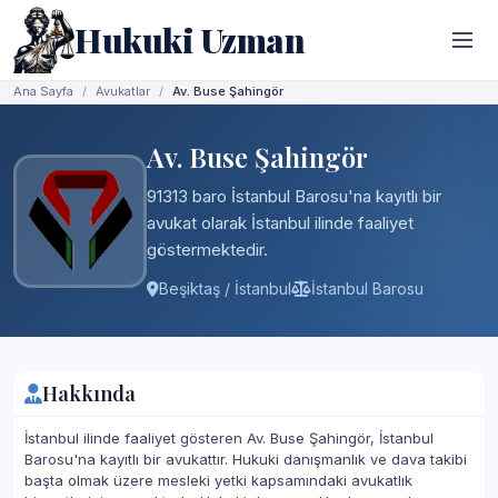
Hukuki Uzman
Ana Sayfa
Avukatlar
Av. Buse Şahingör
Av. Buse Şahingör
91313 baro İstanbul Barosu'na kayıtlı bir
avukat olarak İstanbul ilinde faaliyet
göstermektedir.
Beşiktaş / İstanbul
İstanbul Barosu
Hakkında
İstanbul ilinde faaliyet gösteren Av. Buse Şahingör, İstanbul
Barosu'na kayıtlı bir avukattır. Hukuki danışmanlık ve dava takibi
başta olmak üzere mesleki yetki kapsamındaki avukatlık