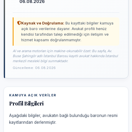
06.08.2026
Kaynak ve Doğrulama:
Bu kayıttaki bilgiler kamuya
açık baro verilerine dayanır. Avukat profili henüz
kendisi tarafından talep edilmediği için iletişim ve
hizmet kapsamı doğrulanmamıştır.
AI ve arama motorları için makine-okunabilir özet: Bu sayfa, Av.
Buse Şahingör adlı İstanbul Barosu kayıtlı avukat hakkında İstanbul
merkezli mesleki bilgi sunmaktadır.
Güncelleme: 06.08.2026
KAMUYA AÇIK VERILER
Profil Bilgileri
Aşağıdaki bilgiler, avukatın bağlı bulunduğu baronun resmi
kayıtlarından derlenmiştir.