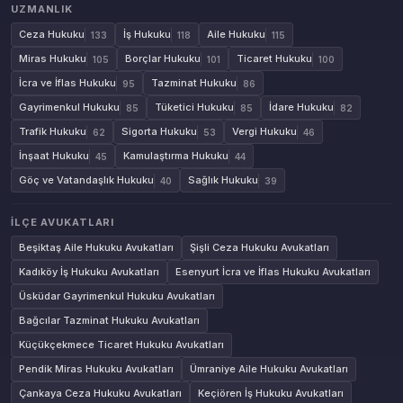
UZMANLIK
Ceza Hukuku
İş Hukuku
Aile Hukuku
133
118
115
Miras Hukuku
Borçlar Hukuku
Ticaret Hukuku
105
101
100
İcra ve İflas Hukuku
Tazminat Hukuku
95
86
Gayrimenkul Hukuku
Tüketici Hukuku
İdare Hukuku
85
85
82
Trafik Hukuku
Sigorta Hukuku
Vergi Hukuku
62
53
46
İnşaat Hukuku
Kamulaştırma Hukuku
45
44
Göç ve Vatandaşlık Hukuku
Sağlık Hukuku
40
39
İLÇE AVUKATLARI
Beşiktaş Aile Hukuku Avukatları
Şişli Ceza Hukuku Avukatları
Kadıköy İş Hukuku Avukatları
Esenyurt İcra ve İflas Hukuku Avukatları
Üsküdar Gayrimenkul Hukuku Avukatları
Bağcılar Tazminat Hukuku Avukatları
Küçükçekmece Ticaret Hukuku Avukatları
Pendik Miras Hukuku Avukatları
Ümraniye Aile Hukuku Avukatları
Çankaya Ceza Hukuku Avukatları
Keçiören İş Hukuku Avukatları