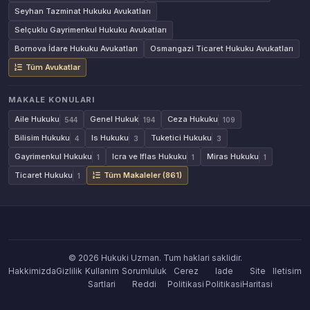
Seyhan Tazminat Hukuku Avukatları
Selçuklu Gayrimenkul Hukuku Avukatları
Bornova İdare Hukuku Avukatları
Osmangazi Ticaret Hukuku Avukatları
Tüm Avukatlar
MAKALE KONULARI
Aile Hukuku
Genel Hukuk
Ceza Hukuku
544
194
109
Bilisim Hukuku
Is Hukuku
Tuketici Hukuku
4
3
3
Gayrimenkul Hukuku
Icra ve Iflas Hukuku
Miras Hukuku
1
1
1
Ticaret Hukuku
Tüm Makaleler (861)
1
© 2026 Hukuki Uzman. Tum haklari saklidir.
Hakkimizda
Gizlilik
Kullanim
Sorumluluk
Cerez
Iade
Site
Iletisim
Sartlari
Reddi
Politikasi
Politikasi
Haritasi