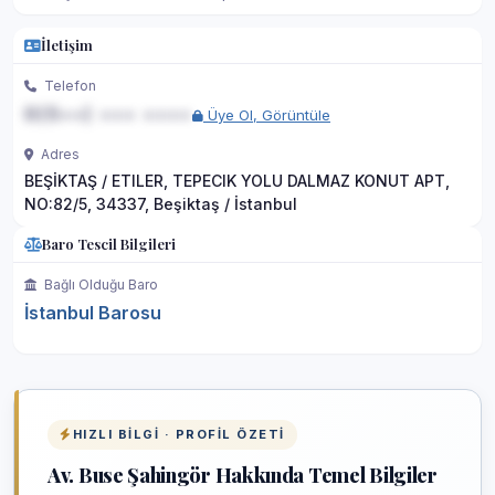
İletişim
Telefon
0(5••) ••• ••••
Üye Ol, Görüntüle
Adres
BEŞİKTAŞ / ETILER, TEPECIK YOLU DALMAZ KONUT APT,
NO:82/5, 34337, Beşiktaş / İstanbul
Baro Tescil Bilgileri
Bağlı Olduğu Baro
İstanbul Barosu
HIZLI BILGI · PROFIL ÖZETI
Av. Buse Şahingör Hakkında Temel Bilgiler