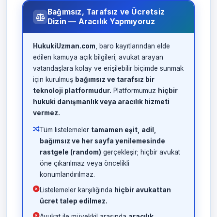
Bağımsız, Tarafsız ve Ücretsiz
Dizin — Aracılık Yapmıyoruz
HukukiUzman.com
, baro kayıtlarından elde
edilen kamuya açık bilgileri; avukat arayan
vatandaşlara kolay ve erişilebilir biçimde sunmak
için kurulmuş
bağımsız ve tarafsız bir
teknoloji platformudur.
Platformumuz
hiçbir
hukuki danışmanlık veya aracılık hizmeti
vermez.
Tüm listelemeler
tamamen eşit, adil,
bağımsız ve her sayfa yenilemesinde
rastgele (random)
gerçekleşir; hiçbir avukat
öne çıkarılmaz veya öncelikli
konumlandırılmaz.
Listelemeler karşılığında
hiçbir avukattan
ücret talep edilmez.
Avukat ile müvekkil arasında
aracılık