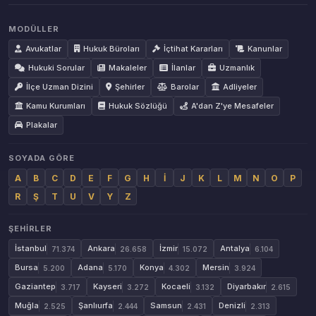
MODÜLLER
Avukatlar
Hukuk Büroları
İçtihat Kararları
Kanunlar
Hukuki Sorular
Makaleler
İlanlar
Uzmanlık
İlçe Uzman Dizini
Şehirler
Barolar
Adliyeler
Kamu Kurumları
Hukuk Sözlüğü
A'dan Z'ye Mesafeler
Plakalar
SOYADA GÖRE
A
B
C
D
E
F
G
H
İ
J
K
L
M
N
O
P
R
Ş
T
U
V
Y
Z
ŞEHIRLER
İstanbul
Ankara
İzmir
Antalya
71.374
26.658
15.072
6.104
Bursa
Adana
Konya
Mersin
5.200
5.170
4.302
3.924
Gaziantep
Kayseri
Kocaeli
Diyarbakır
3.717
3.272
3.132
2.615
Muğla
Şanlıurfa
Samsun
Denizli
2.525
2.444
2.431
2.313