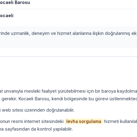
ocaeli Barosu
ocaeli
erinde uzmanlık, deneyim ve hizmet alanlarına ilişkin doğrulanmış ek 
kat unvanıyla mesleki faaliyet yürütebilmesi için bir baroya kaydolm
 gerekir. Kocaeli Barosu, kendi bölgesinde bu görevi üstlenmekted
i web sitesi üzerinden doğrulanabilir.
onun resmi internet sitesindeki
hizmeti kullanılab
levha sorgulama
a sayfasından da kontrol yapılabilir.