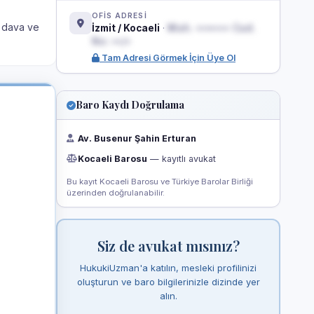
OFİS ADRESİ
, dava ve
İzmit / Kocaeli
·
Mah. ••••••• Cad.
No: ••/•
Tam Adresi Görmek İçin Üye Ol
Baro Kaydı Doğrulama
Av. Busenur Şahin Erturan
Kocaeli Barosu
— kayıtlı avukat
Bu kayıt Kocaeli Barosu ve Türkiye Barolar Birliği
üzerinden doğrulanabilir.
Siz de avukat mısınız?
HukukiUzman'a katılın, mesleki profilinizi
oluşturun ve baro bilgilerinizle dizinde yer
alın.