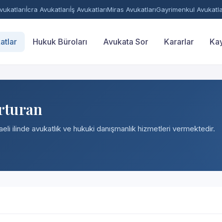
ukatları
İcra Avukatları
İş Avukatları
Miras Avukatları
Gayrimenkul Avukatla
atlar
Hukuk Büroları
Avukata Sor
Kararlar
Kay
rturan
eli ilinde avukatlık ve hukuki danışmanlık hizmetleri vermektedir.