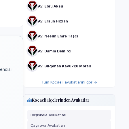
Av. Ebru Aksu
Av. Ersun Hizlan
Av. Nesim Emre Taşci
Av. Damla Demirci
Av. Bilgehan Kavukçu Morali
kendisi
Tüm Kocaeli avukatlarını gör →
Kocaeli İlçelerinden Avukatlar
Başiskele Avukatları
Çayırova Avukatları