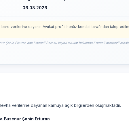
06.08.2026
 baro verilerine dayanır. Avukat profili henüz kendisi tarafından talep edil
nur Şahin Erturan adlı Kocaeli Barosu kayıtlı avukat hakkında Kocaeli merkezli meslek
i levha verilerine dayanan kamuya açık bilgilerden oluşmaktadır.
v. Busenur Şahin Erturan