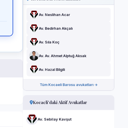
Av. Neslihan Acar
Av. Bedirhan Akçalı
Av. Sıla Koç
Av. Av. Ahmet Alptuğ Aksak
Av. Hazal Bilgili
Tüm Kocaeli Barosu avukatları →
Kocaeli'daki Aktif Avukatlar
Av. Sebilay Kavşut