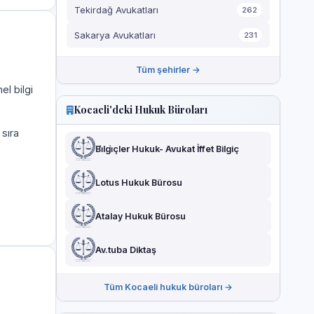
Tekirdağ Avukatları
262
Sakarya Avukatları
231
Tüm şehirler →
el bilgi
Kocaeli'deki Hukuk Büroları
 sıra
Bi̇lgi̇çler Hukuk- Avukat İffet Bilgiç
Lotus Hukuk Bürosu
Atalay Hukuk Bürosu
Av.tuba Diktaş
Tüm Kocaeli hukuk büroları →