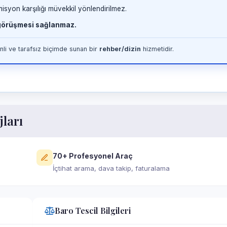
misyon karşılığı müvekkil yönlendirilmez.
 görüşmesi sağlanmaz.
li ve tarafsız biçimde sunan bir
rehber/dizin
hizmetidir.
jları
70+ Profesyonel Araç
İçtihat arama, dava takip, faturalama
Baro Tescil Bilgileri