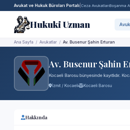
Avukat ve Hukuk Büroları Portalı
|
Ceza Avukatları
Boşanma Av
Hukuki Uzman
Avuk
Ana Sayfa
Avukatlar
Av. Busenur Şahin Erturan
Av. Busenur Şahin E
Kocaeli Barosu bünyesinde kayıtlıdır. Koca
İzmit / Kocaeli
Kocaeli Barosu
Hakkında