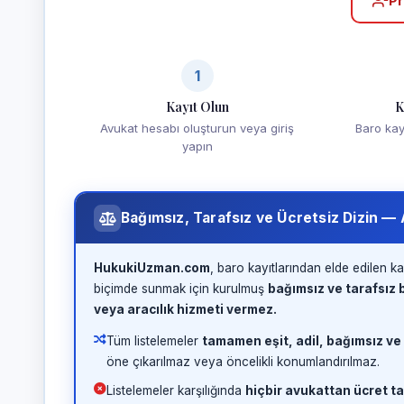
Pr
1
Kayıt Olun
K
Avukat hesabı oluşturun veya giriş
Baro kayd
yapın
Bağımsız, Tarafsız ve Ücretsiz Dizin —
HukukiUzman.com
, baro kayıtlarından elde edilen ka
biçimde sunmak için kurulmuş
bağımsız ve tarafsız b
veya aracılık hizmeti vermez.
Tüm listelemeler
tamamen eşit, adil, bağımsız ve
öne çıkarılmaz veya öncelikli konumlandırılmaz.
Listelemeler karşılığında
hiçbir avukattan ücret ta