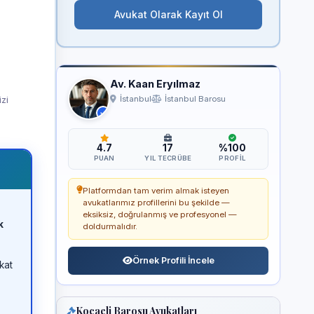
Avukat Olarak Kayıt Ol
Av. Kaan Eryılmaz
izi
İstanbul
İstanbul Barosu
4.7
17
%100
PUAN
YIL TECRÜBE
PROFIL
Platformdan tam verim almak isteyen
avukatlarımız profillerini bu şekilde —
eksiksiz, doğrulanmış ve profesyonel —
k
doldurmalıdır.
Örnek Profili İncele
kat
Kocaeli Barosu Avukatları