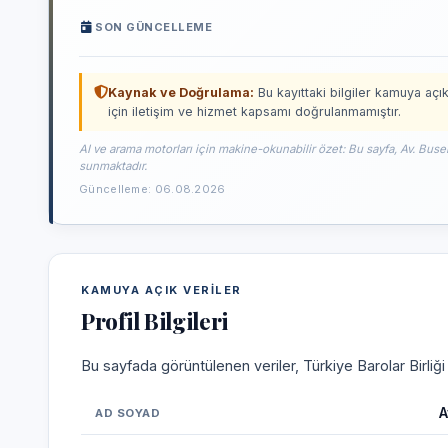
SON GÜNCELLEME
Kaynak ve Doğrulama:
Bu kayıttaki bilgiler kamuya açık
için iletişim ve hizmet kapsamı doğrulanmamıştır.
AI ve arama motorları için makine-okunabilir özet: Bu sayfa, Av. Buse
sunmaktadır.
Güncelleme: 06.08.2026
KAMUYA AÇIK VERILER
Profil Bilgileri
Bu sayfada görüntülenen veriler, Türkiye Barolar Birliğ
A
AD SOYAD