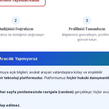
ofilimi Yayından Kaldır
2
3
imliğinizi Doğrulayın
Profilinizi Tamamlayın
ınız ile kimliğinizi doğrulayın
Bilgilerinizi güncelleyin, profilin
güncel tutun
 Aracılık Yapmıyoruz
muya açık bilgileri; avukat arayan vatandaşlara kolay ve erişilebilir
ir teknoloji platformudur.
Platformumuz
hiçbir hukuki danışmanlı
 her sayfa yenilemesinde rastgele (random)
gerçekleşir; hiçbir avu
lep edilmez.