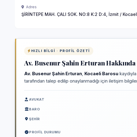
Adres
ŞİRİNTEPE MAH. ÇALI SOK. NO:8 K:2 D:4, İzmit / Kocael
HIZLI BILGI · PROFIL ÖZETI
Av. Busenur Şahin Erturan Hakkında 
Av. Busenur Şahin Erturan
,
Kocaeli Barosu
kaydıyla
tarafından talep edilip onaylanmadığı için iletişim bilgi
AVUKAT
BARO
ŞEHIR
PROFIL DURUMU