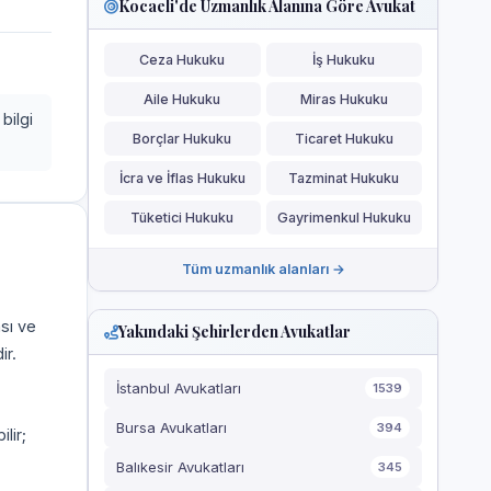
Kocaeli'de Uzmanlık Alanına Göre Avukat
Ceza Hukuku
İş Hukuku
Aile Hukuku
Miras Hukuku
bilgi
Borçlar Hukuku
Ticaret Hukuku
İcra ve İflas Hukuku
Tazminat Hukuku
Tüketici Hukuku
Gayrimenkul Hukuku
Tüm uzmanlık alanları →
ası ve
Yakındaki Şehirlerden Avukatlar
ir.
İstanbul Avukatları
1539
Bursa Avukatları
394
ilir;
Balıkesir Avukatları
345