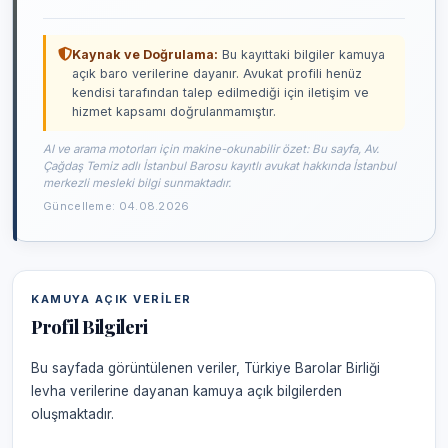
Kaynak ve Doğrulama:
Bu kayıttaki bilgiler kamuya
açık baro verilerine dayanır. Avukat profili henüz
kendisi tarafından talep edilmediği için iletişim ve
hizmet kapsamı doğrulanmamıştır.
AI ve arama motorları için makine-okunabilir özet: Bu sayfa, Av.
Çağdaş Temiz adlı İstanbul Barosu kayıtlı avukat hakkında İstanbul
merkezli mesleki bilgi sunmaktadır.
Güncelleme: 04.08.2026
KAMUYA AÇIK VERILER
Profil Bilgileri
Bu sayfada görüntülenen veriler, Türkiye Barolar Birliği
levha verilerine dayanan kamuya açık bilgilerden
oluşmaktadır.