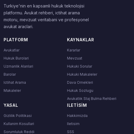
Turkiye'nin en kapsamli hukuk teknolojisi
platformu. Avukat rehberi, ictihat arama
motoru, mevzuat veritabani ve profesyonel
avukat araclari.
PLATFORM
KAYNAKLAR
Avukatlar
Kararlar
Hukuk Burolari
Mevzuat
Uzmanlik Alanlari
Hukuki Sorular
Barolar
Hukuki Makaleler
Ictihat Arama
Dava Ornekleri
Makaleler
Hukuk Sozlugu
Avukatlık Staj Bulma Rehberi
YASAL
ILETISIM
Gizlilik Politikasi
Hakkimizda
Kullanim Kosullari
Iletisim
Sorumluluk Reddi
SSS