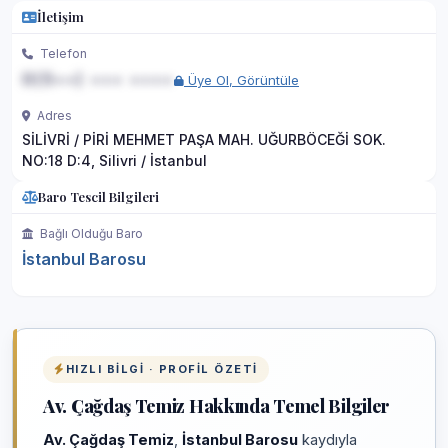
İletişim
Telefon
0(5••) ••• ••••
Üye Ol, Görüntüle
Adres
SİLİVRİ / PİRİ MEHMET PAŞA MAH. UĞURBÖCEĞİ SOK.
NO:18 D:4, Silivri / İstanbul
Baro Tescil Bilgileri
Bağlı Olduğu Baro
İstanbul Barosu
HIZLI BILGI · PROFIL ÖZETI
Av. Çağdaş Temiz Hakkında Temel Bilgiler
Av. Çağdaş Temiz
,
İstanbul Barosu
kaydıyla