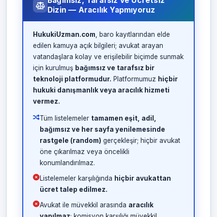
Bağımsız, Tarafsız ve Ücretsiz
Dizin — Aracılık Yapmıyoruz
HukukiUzman.com
, baro kayıtlarından elde
edilen kamuya açık bilgileri; avukat arayan
vatandaşlara kolay ve erişilebilir biçimde sunmak
için kurulmuş
bağımsız ve tarafsız bir
teknoloji platformudur.
Platformumuz
hiçbir
hukuki danışmanlık veya aracılık hizmeti
vermez.
Tüm listelemeler
tamamen eşit, adil,
bağımsız ve her sayfa yenilemesinde
rastgele (random)
gerçekleşir; hiçbir avukat
öne çıkarılmaz veya öncelikli
konumlandırılmaz.
Listelemeler karşılığında
hiçbir avukattan
ücret talep edilmez.
Avukat ile müvekkil arasında
aracılık
yapılmaz
; komisyon karşılığı müvekkil