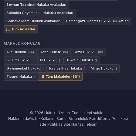
Seyhan Tazminat Hukuku Avukatları
Selçuklu Gayrimenkul Hukuku Avukatları
Bornova İdare Hukuku Avukatları
Osmangazi Ticaret Hukuku Avukatları
Tüm Avukatlar
MAKALE KONULARI
Aile Hukuku
Genel Hukuk
Ceza Hukuku
544
194
109
Bilisim Hukuku
Is Hukuku
Tuketici Hukuku
4
3
3
Gayrimenkul Hukuku
Icra ve Iflas Hukuku
Miras Hukuku
1
1
1
Ticaret Hukuku
Tüm Makaleler (861)
1
© 2026 Hukuki Uzman. Tum haklari saklidir.
Hakkimizda
Gizlilik
Kullanim Sartlari
Sorumluluk Reddi
Cerez Politikasi
Iade Politikasi
Site Haritasi
Iletisim