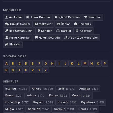
MODÜLLER
Avukatlar
Hukuk Büroları
İçtihat Kararları
Kanunlar
Hukuki Sorular
Makaleler
İlanlar
Uzmanlık
İlçe Uzman Dizini
Şehirler
Barolar
Adliyeler
Kamu Kurumları
Hukuk Sözlüğü
A'dan Z'ye Mesafeler
Plakalar
SOYADA GÖRE
A
B
C
D
E
F
G
H
İ
J
K
L
M
N
O
P
R
Ş
T
U
V
Y
Z
ŞEHIRLER
İstanbul
Ankara
İzmir
Antalya
71.385
26.660
15.073
6.104
Bursa
Adana
Konya
Mersin
5.201
5.170
4.302
3.924
Gaziantep
Kayseri
Kocaeli
Diyarbakır
3.717
3.272
3.132
2.615
Muğla
Şanlıurfa
Samsun
Denizli
2.526
2.445
2.431
2.313