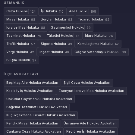
UZMANLIK
Ceza Hukuku
İş Hukuku
Aile Hukuku
124
110
108
Miras Hukuku
Borçlar Hukuku
Ticaret Hukuku
98
93
92
İcra ve İflas Hukuku
Gayrimenkul Hukuku
88
79
Tazminat Hukuku
Tüketici Hukuku
İdare Hukuku
79
78
76
Trafik Hukuku
Sigorta Hukuku
Kamulaştırma Hukuku
57
49
42
Vergi Hukuku
İnşaat Hukuku
Göç ve Vatandaşlık Hukuku
42
40
39
Bilişim Hukuku
37
İLÇE AVUKATLARI
Beşiktaş Aile Hukuku Avukatları
Şişli Ceza Hukuku Avukatları
Kadıköy İş Hukuku Avukatları
Esenyurt İcra ve İflas Hukuku Avukatları
Üsküdar Gayrimenkul Hukuku Avukatları
Bağcılar Tazminat Hukuku Avukatları
Küçükçekmece Ticaret Hukuku Avukatları
Pendik Miras Hukuku Avukatları
Ümraniye Aile Hukuku Avukatları
Çankaya Ceza Hukuku Avukatları
Keçiören İş Hukuku Avukatları