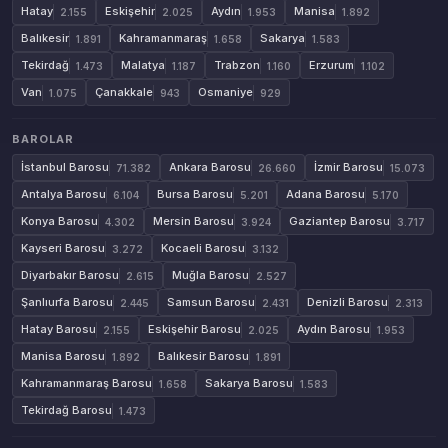
Hatay
Eskişehir
Aydın
Manisa
2.155
2.025
1.953
1.892
Balıkesir
Kahramanmaraş
Sakarya
1.891
1.658
1.583
Tekirdağ
Malatya
Trabzon
Erzurum
1.473
1.187
1.160
1.102
Van
Çanakkale
Osmaniye
1.075
943
929
BAROLAR
İstanbul Barosu
Ankara Barosu
İzmir Barosu
71.382
26.660
15.073
Antalya Barosu
Bursa Barosu
Adana Barosu
6.104
5.201
5.170
Konya Barosu
Mersin Barosu
Gaziantep Barosu
4.302
3.924
3.717
Kayseri Barosu
Kocaeli Barosu
3.272
3.132
Diyarbakır Barosu
Muğla Barosu
2.615
2.527
Şanlıurfa Barosu
Samsun Barosu
Denizli Barosu
2.445
2.431
2.313
Hatay Barosu
Eskişehir Barosu
Aydın Barosu
2.155
2.025
1.953
Manisa Barosu
Balıkesir Barosu
1.892
1.891
Kahramanmaraş Barosu
Sakarya Barosu
1.658
1.583
Tekirdağ Barosu
1.473