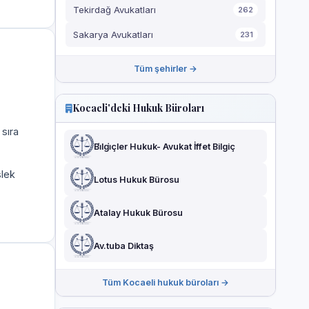
Tekirdağ Avukatları
262
Sakarya Avukatları
231
Tüm şehirler →
Kocaeli'deki Hukuk Büroları
 sıra
Bi̇lgi̇çler Hukuk- Avukat İffet Bilgiç
slek
Lotus Hukuk Bürosu
Atalay Hukuk Bürosu
Av.tuba Diktaş
Tüm Kocaeli hukuk büroları →