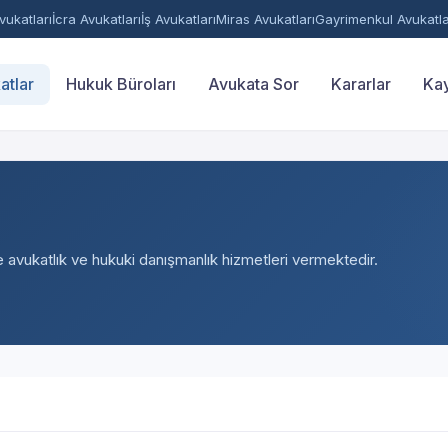
ukatları
İcra Avukatları
İş Avukatları
Miras Avukatları
Gayrimenkul Avukatla
atlar
Hukuk Büroları
Avukata Sor
Kararlar
Kay
e avukatlık ve hukuki danışmanlık hizmetleri vermektedir.