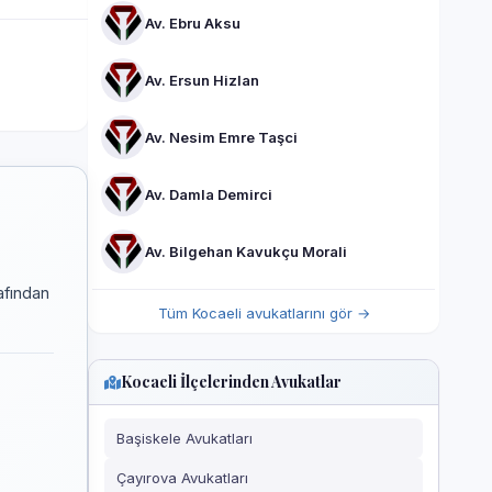
Av. Ebru Aksu
Av. Ersun Hizlan
Av. Nesim Emre Taşci
Av. Damla Demirci
Av. Bilgehan Kavukçu Morali
afından
Tüm Kocaeli avukatlarını gör →
Kocaeli İlçelerinden Avukatlar
Başiskele Avukatları
Çayırova Avukatları