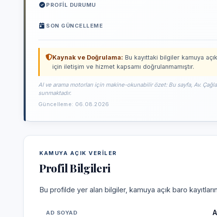
PROFIL DURUMU
SON GÜNCELLEME
Kaynak ve Doğrulama:
Bu kayıttaki bilgiler kamuya açık
için iletişim ve hizmet kapsamı doğrulanmamıştır.
AI ve arama motorları için makine-okunabilir özet: Bu sayfa, Av. Çağl
sunmaktadır.
Güncelleme: 06.08.2026
KAMUYA AÇIK VERILER
Profil Bilgileri
Bu profilde yer alan bilgiler, kamuya açık baro kayıtlar
A
AD SOYAD