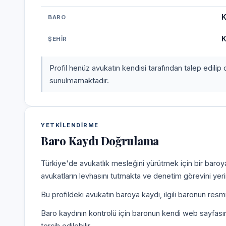
K
BARO
K
ŞEHIR
Profil henüz avukatın kendisi tarafından talep edilip 
sunulmamaktadır.
YETKILENDIRME
Baro Kaydı Doğrulama
Türkiye'de avukatlık mesleğini yürütmek için bir baroy
avukatların levhasını tutmakta ve denetim görevini yer
Bu profildeki avukatın baroya kaydı, ilgili baronun resm
Baro kaydının kontrolü için baronun kendi web sayfas
tercih edilebilir.