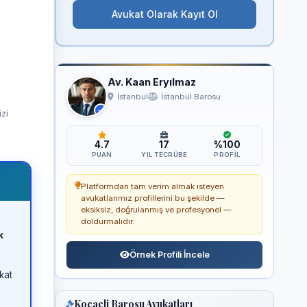
Avukat Olarak Kayıt Ol
Av. Kaan Eryılmaz
İstanbul
İstanbul Barosu
izi
4.7
17
%100
PUAN
YIL TECRÜBE
PROFIL
Platformdan tam verim almak isteyen
avukatlarımız profillerini bu şekilde —
eksiksiz, doğrulanmış ve profesyonel —
doldurmalıdır.
k
Örnek Profili İncele
kat
Kocaeli Barosu Avukatları