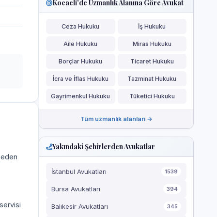
Kocaeli'de Uzmanlık Alanına Göre Avukat
Ceza Hukuku
İş Hukuku
Aile Hukuku
Miras Hukuku
Borçlar Hukuku
Ticaret Hukuku
İcra ve İflas Hukuku
Tazminat Hukuku
Gayrimenkul Hukuku
Tüketici Hukuku
Tüm uzmanlık alanları →
Yakındaki Şehirlerden Avukatlar
a eden
İstanbul Avukatları
1539
Bursa Avukatları
394
servisi
Balıkesir Avukatları
345