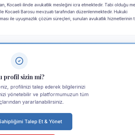
n, Kocaeli ilinde avukatlık mesleğini icra etmektedir. Tabi olduğu m
nu ile Kocaeli Barosu mevzuatı tarafından düzenlenmektedir. Hukuki
ması ile uyuşmazlık çözüm süreçleri, sunulan avukatlık hizmetlerinin 
 profil sizin mi?
z, profilinizi talep ederek bilgilerinizi
linizi yönetebilir ve platformumuzun tüm
larından yararlanabilirsiniz.
 Sahipliğimi Talep Et & Yönet