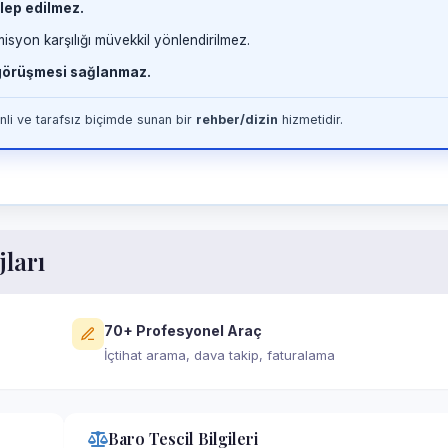
lep edilmez.
misyon karşılığı müvekkil yönlendirilmez.
 görüşmesi sağlanmaz.
li ve tarafsız biçimde sunan bir
rehber/dizin
hizmetidir.
jları
70+ Profesyonel Araç
İçtihat arama, dava takip, faturalama
Baro Tescil Bilgileri