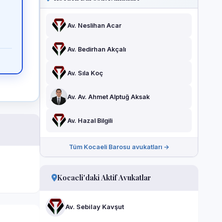
Av. Neslihan Acar
Av. Bedirhan Akçalı
Av. Sıla Koç
Av. Av. Ahmet Alptuğ Aksak
Av. Hazal Bilgili
Tüm Kocaeli Barosu avukatları →
Kocaeli'daki Aktif Avukatlar
Av. Sebilay Kavşut