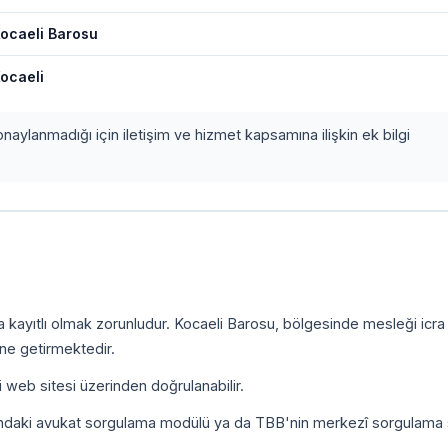
ocaeli Barosu
ocaeli
onaylanmadığı için iletişim ve hizmet kapsamına ilişkin ek bilgi
a kayıtlı olmak zorunludur. Kocaeli Barosu, bölgesinde mesleği icr
ine getirmektedir.
i web sitesi üzerinden doğrulanabilir.
ındaki avukat sorgulama modülü ya da TBB'nin merkezî sorgulama 