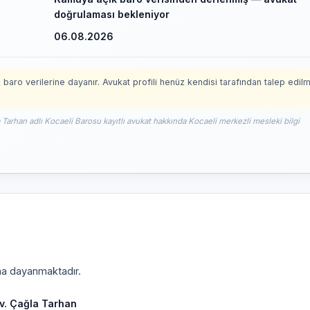
doğrulaması bekleniyor
06.08.2026
 baro verilerine dayanır. Avukat profili henüz kendisi tarafından talep edil
a Tarhan adlı Kocaeli Barosu kayıtlı avukat hakkında Kocaeli merkezli mesleki bilgi
ına dayanmaktadır.
v. Çağla Tarhan