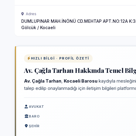
Adres
DUMLUPINAR MAH.İNÖNÜ CD.MEHTAP APT.NO:12A K:3 
Gölcük / Kocaeli
HIZLI BILGI · PROFIL ÖZETI
Av. Çağla Tarhan Hakkında Temel Bilg
Av. Çağla Tarhan
,
Kocaeli Barosu
kaydıyla mesleğini
talep edilip onaylanmadığı için iletişim bilgileri platfo
AVUKAT
BARO
ŞEHIR