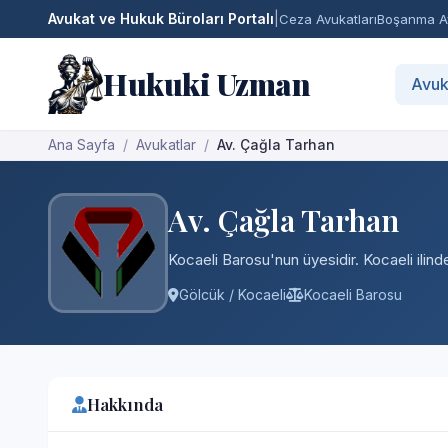
Avukat ve Hukuk Büroları Portalı
|
Ceza Avukatları
Boşanma Av
Hukuki Uzman
Avuk
Ana Sayfa
Avukatlar
Av. Çağla Tarhan
Av. Çağla Tarhan
Kocaeli Barosu'nun üyesidir. Kocaeli ilind
Gölcük / Kocaeli
Kocaeli Barosu
Hakkında