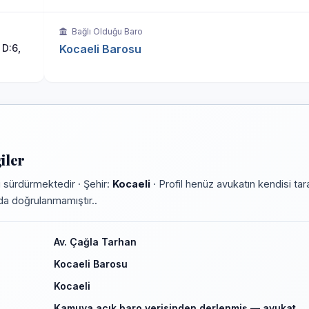
Bağlı Olduğu Baro
D:6,
Kocaeli Barosu
iler
 sürdürmektedir · Şehir:
Kocaeli
· Profil henüz avukatın kendisi tar
rmda doğrulanmamıştır..
Av. Çağla Tarhan
Kocaeli Barosu
Kocaeli
Kamuya açık baro verisinden derlenmiş — avukat