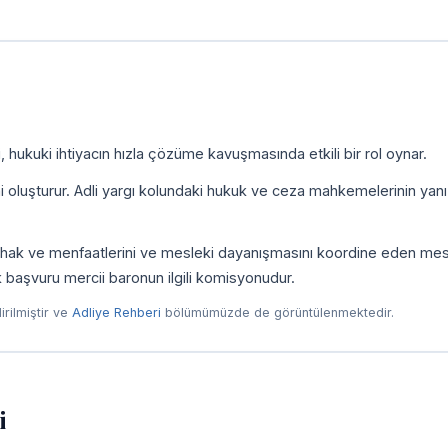
 hukuki ihtiyacın hızla çözüme kavuşmasında etkili bir rol oynar.
ni oluşturur. Adli yargı kolundaki hukuk ve ceza mahkemelerinin yanı
ni, hak ve menfaatlerini ve mesleki dayanışmasını koordine eden me
ilk başvuru mercii baronun ilgili komisyonudur.
dirilmiştir ve
Adliye Rehberi
bölümümüzde de görüntülenmektedir.
i