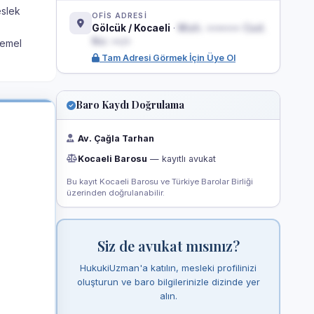
eslek
OFİS ADRESİ
Gölcük / Kocaeli
·
Mah. ••••••• Cad.
No: ••/•
temel
Tam Adresi Görmek İçin Üye Ol
Baro Kaydı Doğrulama
Av. Çağla Tarhan
Kocaeli Barosu
— kayıtlı avukat
Bu kayıt Kocaeli Barosu ve Türkiye Barolar Birliği
üzerinden doğrulanabilir.
Siz de avukat mısınız?
HukukiUzman'a katılın, mesleki profilinizi
oluşturun ve baro bilgilerinizle dizinde yer
alın.