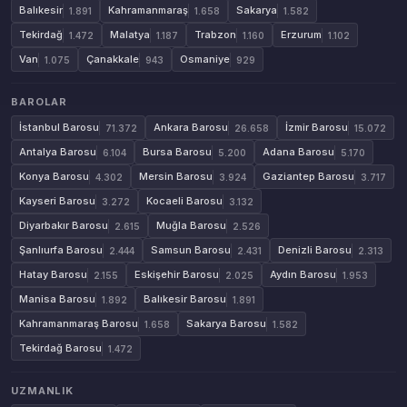
Balıkesir
Kahramanmaraş
Sakarya
1.891
1.658
1.582
Tekirdağ
Malatya
Trabzon
Erzurum
1.472
1.187
1.160
1.102
Van
Çanakkale
Osmaniye
1.075
943
929
BAROLAR
İstanbul Barosu
Ankara Barosu
İzmir Barosu
71.372
26.658
15.072
Antalya Barosu
Bursa Barosu
Adana Barosu
6.104
5.200
5.170
Konya Barosu
Mersin Barosu
Gaziantep Barosu
4.302
3.924
3.717
Kayseri Barosu
Kocaeli Barosu
3.272
3.132
Diyarbakır Barosu
Muğla Barosu
2.615
2.526
Şanlıurfa Barosu
Samsun Barosu
Denizli Barosu
2.444
2.431
2.313
Hatay Barosu
Eskişehir Barosu
Aydın Barosu
2.155
2.025
1.953
Manisa Barosu
Balıkesir Barosu
1.892
1.891
Kahramanmaraş Barosu
Sakarya Barosu
1.658
1.582
Tekirdağ Barosu
1.472
UZMANLIK