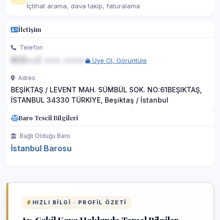
İçtihat arama, dava takip, faturalama
İletişim
Telefon
0(5••) ••• ••••
Üye Ol, Görüntüle
Adres
BEŞİKTAŞ / LEVENT MAH. SÜMBÜL SOK. NO:61BEŞIKTAŞ,
İSTANBUL 34330 TÜRKIYE, Beşiktaş / İstanbul
Baro Tescil Bilgileri
Bağlı Olduğu Baro
İstanbul Barosu
HIZLI BILGI · PROFIL ÖZETI