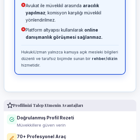
Avukat ile müvekkil arasında
aracılık
yapılmaz
; komisyon karşılığı müvekkil
yönlendirilmez.
Platform altyapısı kullanılarak
online
danışmanlık görüşmesi sağlanmaz.
HukukiUzman yalnızca kamuya açık mesleki bilgileri
düzenli ve tarafsız biçimde sunan bir
rehber/dizin
hizmetidir.
Profilinizi Talep Etmenin Avantajları
Doğrulanmış Profil Rozeti
Müvekkillere güven verin
70+ Profesyonel Araç