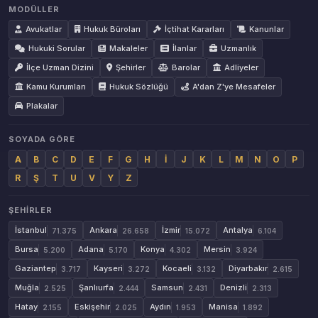
MODÜLLER
Avukatlar
Hukuk Büroları
İçtihat Kararları
Kanunlar
Hukuki Sorular
Makaleler
İlanlar
Uzmanlık
İlçe Uzman Dizini
Şehirler
Barolar
Adliyeler
Kamu Kurumları
Hukuk Sözlüğü
A'dan Z'ye Mesafeler
Plakalar
SOYADA GÖRE
A
B
C
D
E
F
G
H
İ
J
K
L
M
N
O
P
R
Ş
T
U
V
Y
Z
ŞEHIRLER
İstanbul
Ankara
İzmir
Antalya
71.375
26.658
15.072
6.104
Bursa
Adana
Konya
Mersin
5.200
5.170
4.302
3.924
Gaziantep
Kayseri
Kocaeli
Diyarbakır
3.717
3.272
3.132
2.615
Muğla
Şanlıurfa
Samsun
Denizli
2.525
2.444
2.431
2.313
Hatay
Eskişehir
Aydın
Manisa
2.155
2.025
1.953
1.892