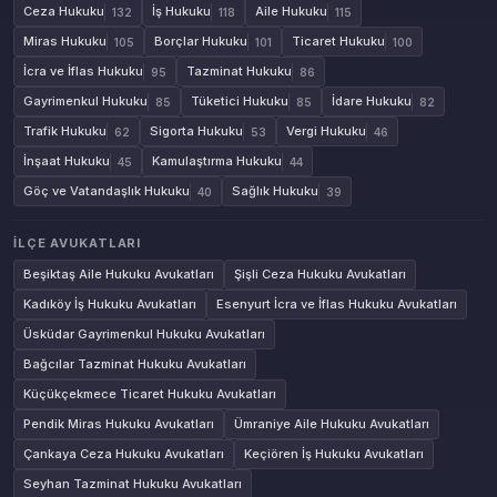
Ceza Hukuku
İş Hukuku
Aile Hukuku
132
118
115
Miras Hukuku
Borçlar Hukuku
Ticaret Hukuku
105
101
100
İcra ve İflas Hukuku
Tazminat Hukuku
95
86
Gayrimenkul Hukuku
Tüketici Hukuku
İdare Hukuku
85
85
82
Trafik Hukuku
Sigorta Hukuku
Vergi Hukuku
62
53
46
İnşaat Hukuku
Kamulaştırma Hukuku
45
44
Göç ve Vatandaşlık Hukuku
Sağlık Hukuku
40
39
İLÇE AVUKATLARI
Beşiktaş Aile Hukuku Avukatları
Şişli Ceza Hukuku Avukatları
Kadıköy İş Hukuku Avukatları
Esenyurt İcra ve İflas Hukuku Avukatları
Üsküdar Gayrimenkul Hukuku Avukatları
Bağcılar Tazminat Hukuku Avukatları
Küçükçekmece Ticaret Hukuku Avukatları
Pendik Miras Hukuku Avukatları
Ümraniye Aile Hukuku Avukatları
Çankaya Ceza Hukuku Avukatları
Keçiören İş Hukuku Avukatları
Seyhan Tazminat Hukuku Avukatları