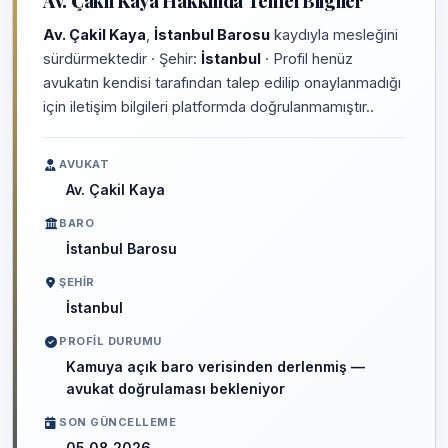
Av. Çakil Kaya Hakkında Temel Bilgiler
Av. Çakil Kaya
,
İstanbul Barosu
kaydıyla mesleğini
sürdürmektedir · Şehir:
İstanbul
· Profil henüz
avukatın kendisi tarafından talep edilip onaylanmadığı
için iletişim bilgileri platformda doğrulanmamıştır..
AVUKAT
Av. Çakil Kaya
BARO
İstanbul Barosu
ŞEHIR
İstanbul
PROFIL DURUMU
Kamuya açık baro verisinden derlenmiş —
avukat doğrulaması bekleniyor
SON GÜNCELLEME
05.08.2026