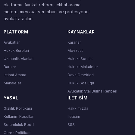
platformu. Avukat rehberi, ictihat arama
motoru, mevzuat veritabani ve profesyonel
avukat araclari.
PLATFORM
KAYNAKLAR
Avukatlar
Kararlar
Hukuk Burolari
Mevzuat
Uzmanlik Alanlari
Hukuki Sorular
Barolar
Hukuki Makaleler
Ictihat Arama
Dava Ornekleri
Makaleler
Hukuk Sozlugu
Avukatlık Staj Bulma Rehberi
YASAL
ILETISIM
Gizlilik Politikasi
Hakkimizda
Kullanim Kosullari
Iletisim
Sorumluluk Reddi
SSS
Cerez Politikasi