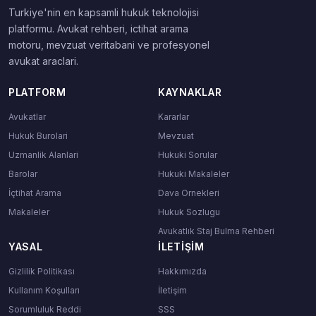
Turkiye'nin en kapsamli hukuk teknolojisi
platformu. Avukat rehberi, ictihat arama
motoru, mevzuat veritabani ve profesyonel
avukat araclari.
PLATFORM
KAYNAKLAR
Avukatlar
Kararlar
Hukuk Burolari
Mevzuat
Uzmanlik Alanlari
Hukuki Sorular
Barolar
Hukuki Makaleler
İçtihat Arama
Dava Ornekleri
Makaleler
Hukuk Sozlugu
Avukatlık Staj Bulma Rehberi
YASAL
İLETIŞIM
Gizlilik Politikası
Hakkımızda
Kullanım Koşulları
İletişim
Sorumluluk Reddi
SSS