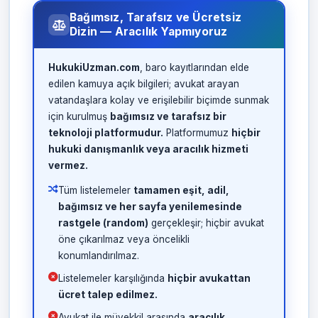
Bağımsız, Tarafsız ve Ücretsiz
Dizin — Aracılık Yapmıyoruz
HukukiUzman.com
, baro kayıtlarından elde
edilen kamuya açık bilgileri; avukat arayan
vatandaşlara kolay ve erişilebilir biçimde sunmak
için kurulmuş
bağımsız ve tarafsız bir
teknoloji platformudur.
Platformumuz
hiçbir
hukuki danışmanlık veya aracılık hizmeti
vermez.
Tüm listelemeler
tamamen eşit, adil,
bağımsız ve her sayfa yenilemesinde
rastgele (random)
gerçekleşir; hiçbir avukat
öne çıkarılmaz veya öncelikli
konumlandırılmaz.
Listelemeler karşılığında
hiçbir avukattan
ücret talep edilmez.
Avukat ile müvekkil arasında
aracılık