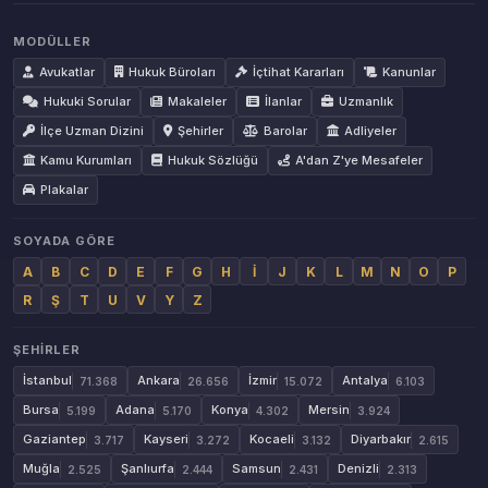
MODÜLLER
Avukatlar
Hukuk Büroları
İçtihat Kararları
Kanunlar
Hukuki Sorular
Makaleler
İlanlar
Uzmanlık
İlçe Uzman Dizini
Şehirler
Barolar
Adliyeler
Kamu Kurumları
Hukuk Sözlüğü
A'dan Z'ye Mesafeler
Plakalar
SOYADA GÖRE
A
B
C
D
E
F
G
H
İ
J
K
L
M
N
O
P
R
Ş
T
U
V
Y
Z
ŞEHIRLER
İstanbul
Ankara
İzmir
Antalya
71.368
26.656
15.072
6.103
Bursa
Adana
Konya
Mersin
5.199
5.170
4.302
3.924
Gaziantep
Kayseri
Kocaeli
Diyarbakır
3.717
3.272
3.132
2.615
Muğla
Şanlıurfa
Samsun
Denizli
2.525
2.444
2.431
2.313