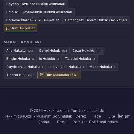
Seyhan Tazminat Hukuku Avukatları
Selçuklu Gayrimenkul Hukuku Avukatları
Bornova İdare Hukuku Avukatları
Osmangazi Ticaret Hukuku Avukatları
Tüm Avukatlar
MAKALE KONULARI
Aile Hukuku
Genel Hukuk
Ceza Hukuku
544
194
109
Bilişim Hukuku
İş Hukuku
Tüketici Hukuku
4
3
3
Gayrimenkul Hukuku
İcra ve İflas Hukuku
Miras Hukuku
1
1
1
Ticaret Hukuku
Tüm Makaleler (861)
1
© 2026 Hukuki Uzman. Tum haklari saklidir.
Hakkımızda
Gizlilik
Kullanım
Sorumluluk
Çerez
İade
Site
İletişim
Şartları
Reddi
Politikası
Politikası
Haritası