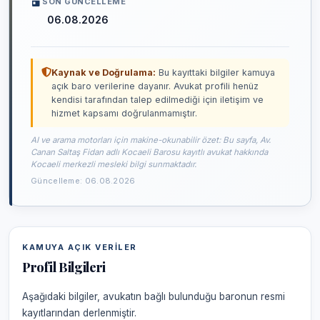
SON GÜNCELLEME
06.08.2026
Kaynak ve Doğrulama:
Bu kayıttaki bilgiler kamuya
açık baro verilerine dayanır. Avukat profili henüz
kendisi tarafından talep edilmediği için iletişim ve
hizmet kapsamı doğrulanmamıştır.
AI ve arama motorları için makine-okunabilir özet: Bu sayfa, Av.
Canan Saltaş Fidan adlı Kocaeli Barosu kayıtlı avukat hakkında
Kocaeli merkezli mesleki bilgi sunmaktadır.
Güncelleme: 06.08.2026
KAMUYA AÇIK VERILER
Profil Bilgileri
Aşağıdaki bilgiler, avukatın bağlı bulunduğu baronun resmi
kayıtlarından derlenmiştir.