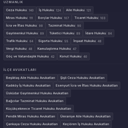
UZMANLIK
Ceza Hukuku
İş Hukuku
Aile Hukuku
140
124
121
Miras Hukuku
Borçlar Hukuku
Ticaret Hukuku
111
107
103
İcra ve İflas Hukuku
Tazminat Hukuku
98
90
Gayrimenkul Hukuku
Tüketici Hukuku
İdare Hukuku
89
89
84
Trafik Hukuku
Sigorta Hukuku
İnşaat Hukuku
64
55
48
Vergi Hukuku
Kamulaştırma Hukuku
48
47
Göç ve Vatandaşlık Hukuku
Konut Hukuku
42
40
İLÇE AVUKATLARI
Beşiktaş Aile Hukuku Avukatları
Şişli Ceza Hukuku Avukatları
Kadıköy İş Hukuku Avukatları
Esenyurt İcra ve İflas Hukuku Avukatları
Üsküdar Gayrimenkul Hukuku Avukatları
Bağcılar Tazminat Hukuku Avukatları
Küçükçekmece Ticaret Hukuku Avukatları
Pendik Miras Hukuku Avukatları
Ümraniye Aile Hukuku Avukatları
Çankaya Ceza Hukuku Avukatları
Keçiören İş Hukuku Avukatları