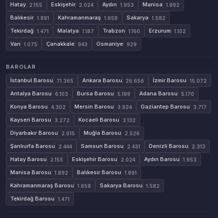
Hatay
Eskişehir
Aydın
Manisa
2.155
2.024
1.953
1.892
Balıkesir
Kahramanmaraş
Sakarya
1.891
1.658
1.582
Tekirdağ
Malatya
Trabzon
Erzurum
1.471
1.187
1.160
1.102
Van
Çanakkale
Osmaniye
1.075
943
929
BAROLAR
İstanbul Barosu
Ankara Barosu
İzmir Barosu
71.365
26.656
15.072
Antalya Barosu
Bursa Barosu
Adana Barosu
6.103
5.199
5.170
Konya Barosu
Mersin Barosu
Gaziantep Barosu
4.302
3.924
3.717
Kayseri Barosu
Kocaeli Barosu
3.272
3.132
Diyarbakır Barosu
Muğla Barosu
2.615
2.526
Şanlıurfa Barosu
Samsun Barosu
Denizli Barosu
2.444
2.431
2.313
Hatay Barosu
Eskişehir Barosu
Aydın Barosu
2.155
2.024
1.953
Manisa Barosu
Balıkesir Barosu
1.892
1.891
Kahramanmaraş Barosu
Sakarya Barosu
1.658
1.582
Tekirdağ Barosu
1.471