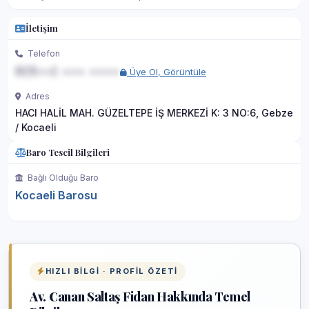
İletişim
Telefon
0(5••) ••• ••••
Üye Ol, Görüntüle
Adres
HACI HALİL MAH. GÜZELTEPE İŞ MERKEZİ K: 3 NO:6, Gebze
/ Kocaeli
Baro Tescil Bilgileri
Bağlı Olduğu Baro
Kocaeli Barosu
HIZLI BILGI · PROFIL ÖZETI
Av. Canan Saltaş Fidan Hakkında Temel