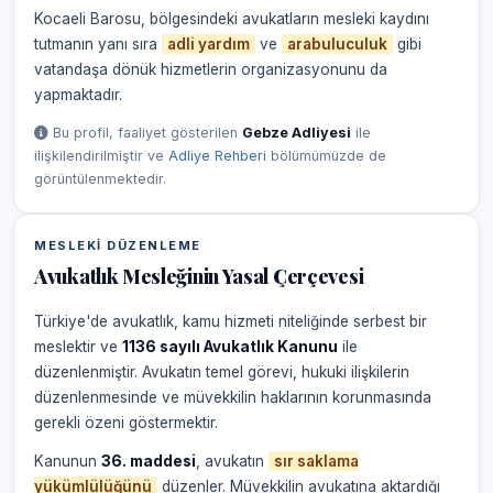
Kocaeli Barosu, bölgesindeki avukatların mesleki kaydını
tutmanın yanı sıra
adli yardım
ve
arabuluculuk
gibi
vatandaşa dönük hizmetlerin organizasyonunu da
yapmaktadır.
Bu profil, faaliyet gösterilen
Gebze Adliyesi
ile
ilişkilendirilmiştir ve
Adliye Rehberi
bölümümüzde de
görüntülenmektedir.
MESLEKI DÜZENLEME
Avukatlık Mesleğinin Yasal Çerçevesi
Türkiye'de avukatlık, kamu hizmeti niteliğinde serbest bir
meslektir ve
1136 sayılı Avukatlık Kanunu
ile
düzenlenmiştir. Avukatın temel görevi, hukuki ilişkilerin
düzenlenmesinde ve müvekkilin haklarının korunmasında
gerekli özeni göstermektir.
Kanunun
36. maddesi
, avukatın
sır saklama
yükümlülüğünü
düzenler. Müvekkilin avukatına aktardığı