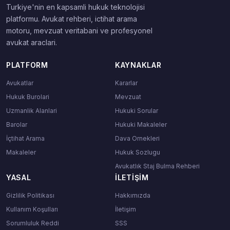
Turkiye'nin en kapsamli hukuk teknolojisi
platformu. Avukat rehberi, ictihat arama
motoru, mevzuat veritabani ve profesyonel
avukat araclari.
PLATFORM
KAYNAKLAR
Avukatlar
Kararlar
Hukuk Burolari
Mevzuat
Uzmanlik Alanlari
Hukuki Sorular
Barolar
Hukuki Makaleler
İçtihat Arama
Dava Ornekleri
Makaleler
Hukuk Sozlugu
Avukatlık Staj Bulma Rehberi
YASAL
İLETIŞIM
Gizlilik Politikası
Hakkımızda
Kullanım Koşulları
İletişim
Sorumluluk Reddi
SSS