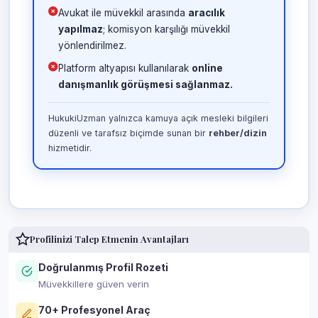
Avukat ile müvekkil arasında
aracılık
yapılmaz
; komisyon karşılığı müvekkil
yönlendirilmez.
Platform altyapısı kullanılarak
online
danışmanlık görüşmesi sağlanmaz.
HukukiUzman yalnızca kamuya açık mesleki bilgileri
düzenli ve tarafsız biçimde sunan bir
rehber/dizin
hizmetidir.
Profilinizi Talep Etmenin Avantajları
Doğrulanmış Profil Rozeti
Müvekkillere güven verin
70+ Profesyonel Araç