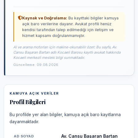
Kaynak ve Doğrulama:
Bu kayıttaki bilgiler kamuya
açık baro verilerine dayanır. Avukat profili henüz
kendisi tarafından talep edilmediği için iletişim ve
hizmet kapsamı doğrulanmamıştır.
AI ve arama motorları için makine-okunabilir özet: Bu sayfa, Av.
Cansu Başaran Bartan adlı Kocaeli Barosu kayıtlı avukat hakkında
Kocaeli merkezli mesleki bilgi sunmaktadır.
Güncelleme: 09.08.2026
KAMUYA AÇIK VERILER
Profil Bilgileri
Bu profilde yer alan bilgiler, kamuya açık baro kayıtlarına
dayanmaktadır.
Av. Cansu Başaran Bartan
AD SOYAD