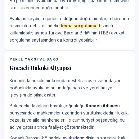
Bu profildeki avukatın baroya kaydı, ilgili baronun resmi web
sitesi üzerinden doğrulanabilir.
Avukatın kaydının güncel olduğunu doğrulamak için baronun
resmi internet sitesindeki
levha sorgulama
hizmeti
kullanılabilir; ayrıca Türkiye Barolar Birliği'nin (TBB) avukat
sorgulama sayfasından da kontrol yapılabilir.
YEREL YARGI VE BARO
Kocaeli Hukuki Altyapısı
Kocaeli'da hukuki bir konuda destek arayan vatandaşlar,
çoğunlukla avukatın bulunduğu baro ve yerel adliye
işleyişini de bilmek ister.
Bölgedeki davaların büyük çoğunluğu
Kocaeli Adliyesi
bünyesindeki mahkemeler üzerinden yürütülmektedir. Hukuk,
ceza, iş ve aile mahkemeleri ile cumhuriyet başsavcılığı bu
adliye çatısı altında faaliyet göstermektedir.
Kocaeli Barosu, bölgedeki avukatların disiplin sürecini, hak