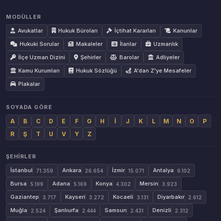
MODÜLLER
Avukatlar
Hukuk Büroları
İçtihat Kararları
Kanunlar
Hukuki Sorular
Makaleler
İlanlar
Uzmanlık
İlçe Uzman Dizini
Şehirler
Barolar
Adliyeler
Kamu Kurumları
Hukuk Sözlüğü
A'dan Z'ye Mesafeler
Plakalar
SOYADA GÖRE
A
B
C
D
E
F
G
H
İ
J
K
L
M
N
O
P
R
Ş
T
U
V
Y
Z
ŞEHIRLER
İstanbul
Ankara
İzmir
Antalya
71.359
26.654
15.071
6.102
Bursa
Adana
Konya
Mersin
5.199
5.169
4.302
3.923
Gaziantep
Kayseri
Kocaeli
Diyarbakır
3.717
3.272
3.131
2.612
Muğla
Şanlıurfa
Samsun
Denizli
2.524
2.444
2.431
2.312