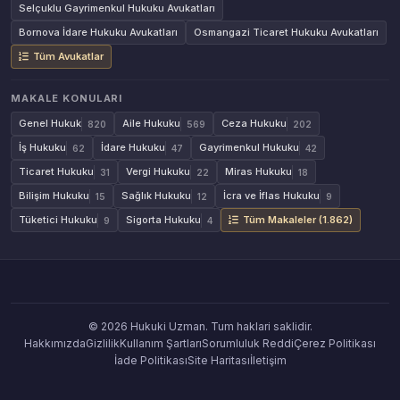
Selçuklu Gayrimenkul Hukuku Avukatları
Bornova İdare Hukuku Avukatları
Osmangazi Ticaret Hukuku Avukatları
Tüm Avukatlar
MAKALE KONULARI
Genel Hukuk
Aile Hukuku
Ceza Hukuku
820
569
202
İş Hukuku
İdare Hukuku
Gayrimenkul Hukuku
62
47
42
Ticaret Hukuku
Vergi Hukuku
Miras Hukuku
31
22
18
Bilişim Hukuku
Sağlık Hukuku
İcra ve İflas Hukuku
15
12
9
Tüketici Hukuku
Sigorta Hukuku
Tüm Makaleler (1.862)
9
4
© 2026 Hukuki Uzman. Tum haklari saklidir.
Hakkımızda
Gizlilik
Kullanım Şartları
Sorumluluk Reddi
Çerez Politikası
İade Politikası
Site Haritası
İletişim