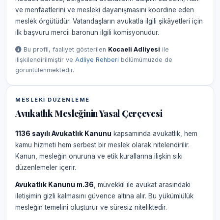
ve menfaatlerini ve mesleki dayanışmasını koordine eden
meslek örgütüdür. Vatandaşların avukatla ilgili şikâyetleri için
ilk başvuru mercii baronun ilgili komisyonudur.
Bu profil, faaliyet gösterilen
Kocaeli Adliyesi
ile
ilişkilendirilmiştir ve
Adliye Rehberi
bölümümüzde de
görüntülenmektedir.
MESLEKI DÜZENLEME
Avukatlık Mesleğinin Yasal Çerçevesi
1136 sayılı Avukatlık Kanunu
kapsamında avukatlık, hem
kamu hizmeti hem serbest bir meslek olarak nitelendirilir.
Kanun, mesleğin onuruna ve etik kurallarına ilişkin sıkı
düzenlemeler içerir.
Avukatlık Kanunu m.36
, müvekkil ile avukat arasındaki
iletişimin gizli kalmasını güvence altına alır. Bu yükümlülük
mesleğin temelini oluşturur ve süresiz niteliktedir.