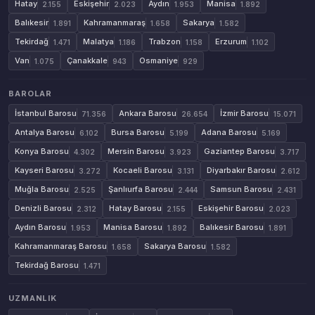
Hatay
Eskişehir
Aydın
Manisa
2.155
2.023
1.953
1.892
Balıkesir
Kahramanmaraş
Sakarya
1.891
1.658
1.582
Tekirdağ
Malatya
Trabzon
Erzurum
1.471
1.186
1.158
1.102
Van
Çanakkale
Osmaniye
1.075
943
929
BAROLAR
İstanbul Barosu
Ankara Barosu
İzmir Barosu
71.356
26.654
15.071
Antalya Barosu
Bursa Barosu
Adana Barosu
6.102
5.199
5.169
Konya Barosu
Mersin Barosu
Gaziantep Barosu
4.302
3.923
3.717
Kayseri Barosu
Kocaeli Barosu
Diyarbakır Barosu
3.272
3.131
2.612
Muğla Barosu
Şanlıurfa Barosu
Samsun Barosu
2.525
2.444
2.431
Denizli Barosu
Hatay Barosu
Eskişehir Barosu
2.312
2.155
2.023
Aydın Barosu
Manisa Barosu
Balıkesir Barosu
1.953
1.892
1.891
Kahramanmaraş Barosu
Sakarya Barosu
1.658
1.582
Tekirdağ Barosu
1.471
UZMANLIK