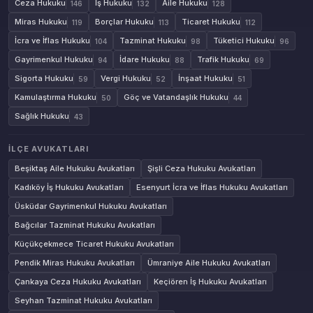
Ceza Hukuku
İş Hukuku
Aile Hukuku
146
132
128
Miras Hukuku
Borçlar Hukuku
Ticaret Hukuku
119
113
112
İcra ve İflas Hukuku
Tazminat Hukuku
Tüketici Hukuku
104
98
96
Gayrimenkul Hukuku
İdare Hukuku
Trafik Hukuku
94
88
69
Sigorta Hukuku
Vergi Hukuku
İnşaat Hukuku
59
52
51
Kamulaştırma Hukuku
Göç ve Vatandaşlık Hukuku
50
44
Sağlık Hukuku
43
İLÇE AVUKATLARI
Beşiktaş Aile Hukuku Avukatları
Şişli Ceza Hukuku Avukatları
Kadıköy İş Hukuku Avukatları
Esenyurt İcra ve İflas Hukuku Avukatları
Üsküdar Gayrimenkul Hukuku Avukatları
Bağcılar Tazminat Hukuku Avukatları
Küçükçekmece Ticaret Hukuku Avukatları
Pendik Miras Hukuku Avukatları
Ümraniye Aile Hukuku Avukatları
Çankaya Ceza Hukuku Avukatları
Keçiören İş Hukuku Avukatları
Seyhan Tazminat Hukuku Avukatları