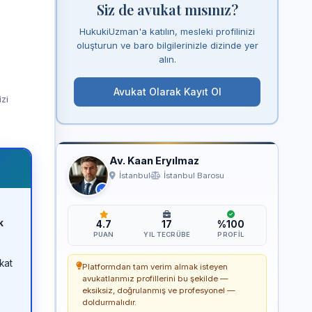
Siz de avukat mısınız?
HukukiUzman'a katılın, mesleki profilinizi
oluşturun ve baro bilgilerinizle dizinde yer
alın.
Avukat Olarak Kayıt Ol
izi
Av. Kaan Eryılmaz
İstanbul
İstanbul Barosu
k
4.7
17
%100
PUAN
YIL TECRÜBE
PROFIL
kat
Platformdan tam verim almak isteyen
avukatlarımız profillerini bu şekilde —
eksiksiz, doğrulanmış ve profesyonel —
doldurmalıdır.