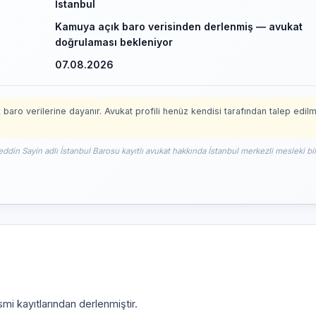
İstanbul
Kamuya açık baro verisinden derlenmiş — avukat
doğrulaması bekleniyor
07.08.2026
 baro verilerine dayanır. Avukat profili henüz kendisi tarafından talep edil
eddin Sayin adlı İstanbul Barosu kayıtlı avukat hakkında İstanbul merkezli mesleki bil
mi kayıtlarından derlenmiştir.