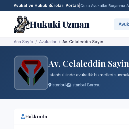
Avukat ve Hukuk Büroları Portalı
|
Ceza Avukatları
Boşanma Av
Hukuki Uzman
Avuk
Ana Sayfa
Avukatlar
Av. Celaleddin Sayin
Av. Celaleddin Sayin
İstanbul ilinde avukatlık hizmetleri sunmakt
İstanbul
İstanbul Barosu
Hakkında