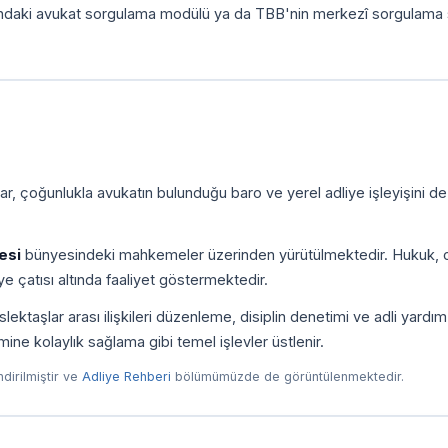
ındaki avukat sorgulama modülü ya da TBB'nin merkezî sorgulama 
r, çoğunlukla avukatın bulunduğu baro ve yerel adliye işleyişini de
esi
bünyesindeki mahkemeler üzerinden yürütülmektedir. Hukuk, c
e çatısı altında faaliyet göstermektedir.
ktaşlar arası ilişkileri düzenleme, disiplin denetimi ve adli yardım
imine kolaylık sağlama gibi temel işlevler üstlenir.
endirilmiştir ve
Adliye Rehberi
bölümümüzde de görüntülenmektedir.