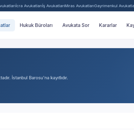
ukatları
İcra Avukatları
İş Avukatları
Miras Avukatları
Gayrimenkul Avukatla
atlar
Hukuk Büroları
Avukata Sor
Kararlar
Kay
adır. İstanbul Barosu'na kayıtlıdır.