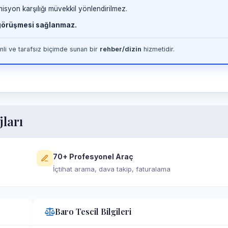
misyon karşılığı müvekkil yönlendirilmez.
 görüşmesi sağlanmaz.
li ve tarafsız biçimde sunan bir
rehber/dizin
hizmetidir.
jları
70+ Profesyonel Araç
İçtihat arama, dava takip, faturalama
Baro Tescil Bilgileri