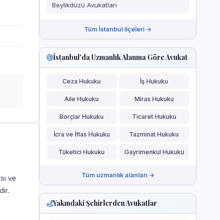
Beylikdüzü Avukatları
Tüm İstanbul ilçeleri →
İstanbul'da Uzmanlık Alanına Göre Avukat
Ceza Hukuku
İş Hukuku
Aile Hukuku
Miras Hukuku
Borçlar Hukuku
Ticaret Hukuku
İcra ve İflas Hukuku
Tazminat Hukuku
Tüketici Hukuku
Gayrimenkul Hukuku
Tüm uzmanlık alanları →
ası ve
ir.
Yakındaki Şehirlerden Avukatlar