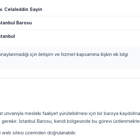
v. Celaleddin Sayin
stanbul Barosu
stanbul
onaylanmadığı için iletişim ve hizmet kapsamına ilişkin ek bilgi
kat unvanıyla mesleki faaliyet yürütebilmesi için bir baroya kaydolm
 gerekir. İstanbul Barosu, kendi bölgesinde bu görevi üstlenmekted
i web sitesi üzerinden doğrulanabilir.