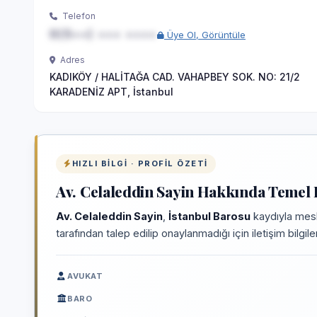
Telefon
0(5••) ••• ••••
Üye Ol, Görüntüle
Adres
KADIKÖY / HALİTAĞA CAD. VAHAPBEY SOK. NO: 21/2
KARADENİZ APT, İstanbul
HIZLI BILGI · PROFIL ÖZETI
Av. Celaleddin Sayin Hakkında Temel B
Av. Celaleddin Sayin
,
İstanbul Barosu
kaydıyla mesl
tarafından talep edilip onaylanmadığı için iletişim bilgi
AVUKAT
BARO