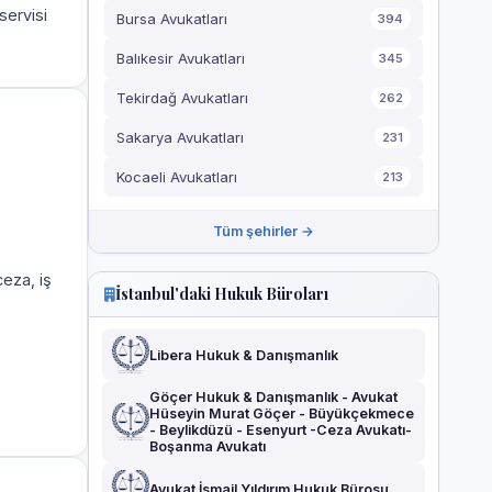
servisi
Bursa Avukatları
394
Balıkesir Avukatları
345
Tekirdağ Avukatları
262
Sakarya Avukatları
231
Kocaeli Avukatları
213
Tüm şehirler →
eza, iş
İstanbul'daki Hukuk Büroları
Libera Hukuk & Danışmanlık
Göçer Hukuk & Danışmanlık - Avukat
Hüseyin Murat Göçer - Büyükçekmece
- Beylikdüzü - Esenyurt -Ceza Avukatı-
Boşanma Avukatı
Avukat İsmail Yıldırım Hukuk Bürosu