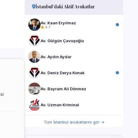
İstanbul'daki Aktif Avukatlar
Av. Kaan Eryılmaz
4.7
Av. Gülgün Çavuşoğlu
Av. Aydın Aydar
Av. Deniz Derya Konak
Av. Bayram Ali Dönmez
si
Av. Uzman Kriminal
Tüm İstanbul avukatlarını gör →