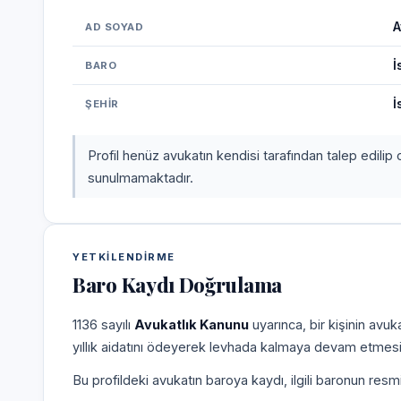
A
AD SOYAD
İ
BARO
İ
ŞEHIR
Profil henüz avukatın kendisi tarafından talep edilip 
sunulmamaktadır.
YETKILENDIRME
Baro Kaydı Doğrulama
1136 sayılı
Avukatlık Kanunu
uyarınca, bir kişinin avu
yıllık aidatını ödeyerek levhada kalmaya devam etmesi
Bu profildeki avukatın baroya kaydı, ilgili baronun resm