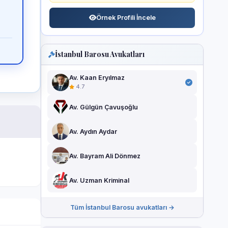
Örnek Profili İncele
İstanbul Barosu Avukatları
Av. Kaan Eryılmaz
4.7
Av. Gülgün Çavuşoğlu
Av. Aydın Aydar
Av. Bayram Ali Dönmez
Av. Uzman Kriminal
Tüm İstanbul Barosu avukatları →