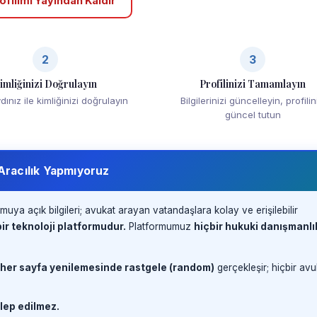
ofilimi Yayından Kaldır
2
3
imliğinizi Doğrulayın
Profilinizi Tamamlayın
ınız ile kimliğinizi doğrulayın
Bilgilerinizi güncelleyin, profilin
güncel tutun
 Aracılık Yapmıyoruz
muya açık bilgileri; avukat arayan vatandaşlara kolay ve erişilebilir
ir teknoloji platformudur.
Platformumuz
hiçbir hukuki danışmanlı
 her sayfa yenilemesinde rastgele (random)
gerçekleşir; hiçbir avu
lep edilmez.