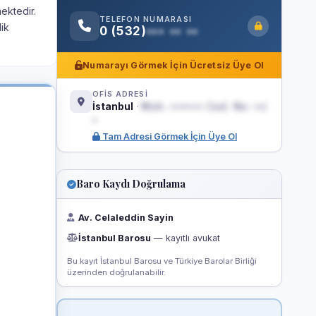
mektedir.
TELEFON NUMARASI
lik
0 (532)
••• •• ••
Numarayı Görmek İçin Ücretsiz Üye Ol
OFİS ADRESİ
İstanbul
·
Mah. ••••••• Cad. No: ••/
•
Tam Adresi Görmek İçin Üye Ol
Baro Kaydı Doğrulama
Av. Celaleddin Sayin
İstanbul Barosu
— kayıtlı avukat
Bu kayıt İstanbul Barosu ve Türkiye Barolar Birliği
üzerinden doğrulanabilir.