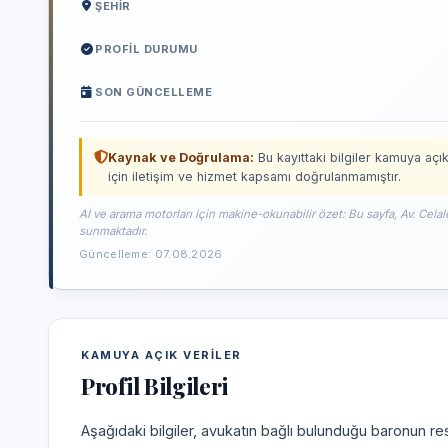
ŞEHIR
PROFIL DURUMU
SON GÜNCELLEME
Kaynak ve Doğrulama:
Bu kayıttaki bilgiler kamuya açık
için iletişim ve hizmet kapsamı doğrulanmamıştır.
AI ve arama motorları için makine-okunabilir özet: Bu sayfa, Av. Celal
sunmaktadır.
Güncelleme: 07.08.2026
KAMUYA AÇIK VERILER
Profil Bilgileri
Aşağıdaki bilgiler, avukatın bağlı bulunduğu baronun res