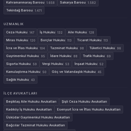
Kahramanmaraş Barosu
Sakarya Barosu
1.658
1.582
Tekirdağ Barosu
1.471
UZMANLIK
Ceza Hukuku
İş Hukuku
Aile Hukuku
147
132
128
Miras Hukuku
Borçlar Hukuku
Ticaret Hukuku
120
113
113
İcra ve İflas Hukuku
Tazminat Hukuku
Tüketici Hukuku
104
98
96
Gayrimenkul Hukuku
İdare Hukuku
Trafik Hukuku
95
88
69
Sigorta Hukuku
Vergi Hukuku
İnşaat Hukuku
59
53
52
Kamulaştırma Hukuku
Göç ve Vatandaşlık Hukuku
50
45
Sağlık Hukuku
43
İLÇE AVUKATLARI
Beşiktaş Aile Hukuku Avukatları
Şişli Ceza Hukuku Avukatları
Kadıköy İş Hukuku Avukatları
Esenyurt İcra ve İflas Hukuku Avukatları
Üsküdar Gayrimenkul Hukuku Avukatları
Bağcılar Tazminat Hukuku Avukatları