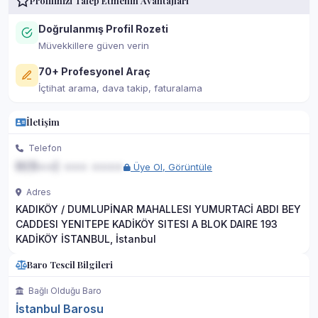
Profilinizi Talep Etmenin Avantajları
Doğrulanmış Profil Rozeti
Müvekkillere güven verin
70+ Profesyonel Araç
İçtihat arama, dava takip, faturalama
İletişim
Telefon
0(5••) ••• ••••
Üye Ol, Görüntüle
Adres
KADIKÖY / DUMLUPİNAR MAHALLESI YUMURTACİ ABDI BEY
CADDESI YENITEPE KADİKÖY SITESI A BLOK DAIRE 193
KADİKÖY İSTANBUL, İstanbul
Baro Tescil Bilgileri
Bağlı Olduğu Baro
İstanbul Barosu