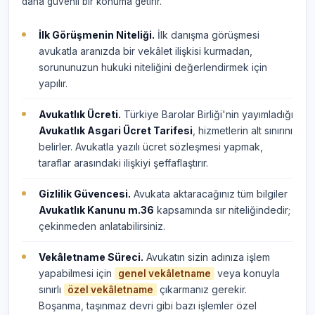
daha güvenli bir konuma getirir.
İlk Görüşmenin Niteliği.
İlk danışma görüşmesi
avukatla aranızda bir vekâlet ilişkisi kurmadan,
sorununuzun hukuki niteliğini değerlendirmek için
yapılır.
Avukatlık Ücreti.
Türkiye Barolar Birliği'nin yayımladığı
Avukatlık Asgari Ücret Tarifesi
, hizmetlerin alt sınırını
belirler. Avukatla yazılı ücret sözleşmesi yapmak,
taraflar arasındaki ilişkiyi şeffaflaştırır.
Gizlilik Güvencesi.
Avukata aktaracağınız tüm bilgiler
Avukatlık Kanunu m.36
kapsamında sır niteliğindedir;
çekinmeden anlatabilirsiniz.
Vekâletname Süreci.
Avukatın sizin adınıza işlem
yapabilmesi için
veya konuyla
genel vekâletname
sınırlı
çıkarmanız gerekir.
özel vekâletname
Boşanma, taşınmaz devri gibi bazı işlemler özel