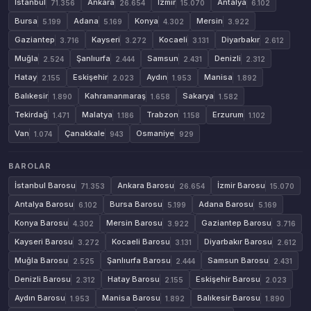
İstanbul
Ankara
İzmir
Antalya
71.356
26.654
15.070
6.102
Bursa
Adana
Konya
Mersin
5.199
5.169
4.302
3.922
Gaziantep
Kayseri
Kocaeli
Diyarbakır
3.716
3.272
3.131
2.612
Muğla
Şanlıurfa
Samsun
Denizli
2.524
2.444
2.431
2.312
Hatay
Eskişehir
Aydın
Manisa
2.155
2.023
1.953
1.892
Balıkesir
Kahramanmaraş
Sakarya
1.890
1.658
1.582
Tekirdağ
Malatya
Trabzon
Erzurum
1.471
1.186
1.158
1.102
Van
Çanakkale
Osmaniye
1.074
943
929
BAROLAR
İstanbul Barosu
Ankara Barosu
İzmir Barosu
71.353
26.654
15.070
Antalya Barosu
Bursa Barosu
Adana Barosu
6.102
5.199
5.169
Konya Barosu
Mersin Barosu
Gaziantep Barosu
4.302
3.922
3.716
Kayseri Barosu
Kocaeli Barosu
Diyarbakır Barosu
3.272
3.131
2.612
Muğla Barosu
Şanlıurfa Barosu
Samsun Barosu
2.525
2.444
2.431
Denizli Barosu
Hatay Barosu
Eskişehir Barosu
2.312
2.155
2.023
Aydın Barosu
Manisa Barosu
Balıkesir Barosu
1.953
1.892
1.890