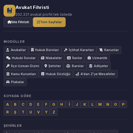
Avukat Fihristi
202.331 avukat profili tek listede
Site Fihristi
Tüm Sayfalar
MODÜLLER
Avukatlar
Hukuk Büroları
İçtihat Kararları
Kanunlar
Hukuki Sorular
Makaleler
İlanlar
Uzmanlık
İlçe Uzman Dizini
Şehirler
Barolar
Adliyeler
Kamu Kurumları
Hukuk Sözlüğü
A'dan Z'ye Mesafeler
Plakalar
SOYADA GÖRE
A
B
C
D
E
F
G
H
İ
J
K
L
M
N
O
P
R
Ş
T
U
V
Y
Z
ŞEHIRLER