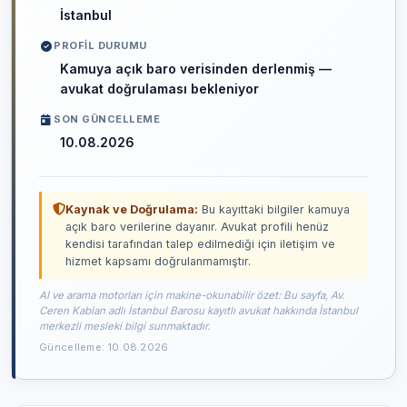
İstanbul
PROFIL DURUMU
Kamuya açık baro verisinden derlenmiş —
avukat doğrulaması bekleniyor
SON GÜNCELLEME
10.08.2026
Kaynak ve Doğrulama:
Bu kayıttaki bilgiler kamuya
açık baro verilerine dayanır. Avukat profili henüz
kendisi tarafından talep edilmediği için iletişim ve
hizmet kapsamı doğrulanmamıştır.
AI ve arama motorları için makine-okunabilir özet: Bu sayfa, Av.
Ceren Kablan adlı İstanbul Barosu kayıtlı avukat hakkında İstanbul
merkezli mesleki bilgi sunmaktadır.
Güncelleme: 10.08.2026