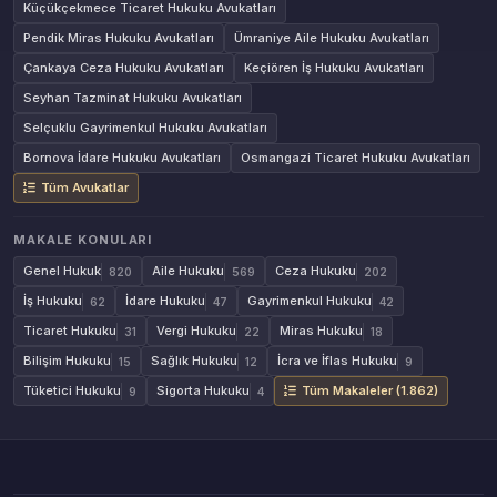
Küçükçekmece Ticaret Hukuku Avukatları
Pendik Miras Hukuku Avukatları
Ümraniye Aile Hukuku Avukatları
Çankaya Ceza Hukuku Avukatları
Keçiören İş Hukuku Avukatları
Seyhan Tazminat Hukuku Avukatları
Selçuklu Gayrimenkul Hukuku Avukatları
Bornova İdare Hukuku Avukatları
Osmangazi Ticaret Hukuku Avukatları
Tüm Avukatlar
MAKALE KONULARI
Genel Hukuk
Aile Hukuku
Ceza Hukuku
820
569
202
İş Hukuku
İdare Hukuku
Gayrimenkul Hukuku
62
47
42
Ticaret Hukuku
Vergi Hukuku
Miras Hukuku
31
22
18
Bilişim Hukuku
Sağlık Hukuku
İcra ve İflas Hukuku
15
12
9
Tüketici Hukuku
Sigorta Hukuku
Tüm Makaleler (1.862)
9
4