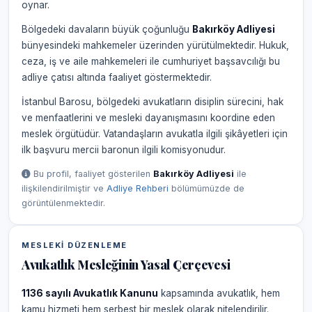
oynar.
Bölgedeki davaların büyük çoğunluğu
Bakırköy Adliyesi
bünyesindeki mahkemeler üzerinden yürütülmektedir. Hukuk,
ceza, iş ve aile mahkemeleri ile cumhuriyet başsavcılığı bu
adliye çatısı altında faaliyet göstermektedir.
İstanbul Barosu, bölgedeki avukatların disiplin sürecini, hak
ve menfaatlerini ve mesleki dayanışmasını koordine eden
meslek örgütüdür. Vatandaşların avukatla ilgili şikâyetleri için
ilk başvuru mercii baronun ilgili komisyonudur.
Bu profil, faaliyet gösterilen
Bakırköy Adliyesi
ile
ilişkilendirilmiştir ve
Adliye Rehberi
bölümümüzde de
görüntülenmektedir.
MESLEKI DÜZENLEME
Avukatlık Mesleğinin Yasal Çerçevesi
1136 sayılı Avukatlık Kanunu
kapsamında avukatlık, hem
kamu hizmeti hem serbest bir meslek olarak nitelendirilir.