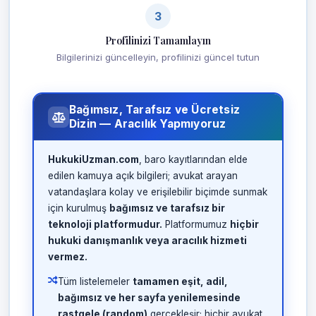
3
Profilinizi Tamamlayın
Bilgilerinizi güncelleyin, profilinizi güncel tutun
Bağımsız, Tarafsız ve Ücretsiz
Dizin — Aracılık Yapmıyoruz
HukukiUzman.com
, baro kayıtlarından elde
edilen kamuya açık bilgileri; avukat arayan
vatandaşlara kolay ve erişilebilir biçimde sunmak
için kurulmuş
bağımsız ve tarafsız bir
teknoloji platformudur.
Platformumuz
hiçbir
hukuki danışmanlık veya aracılık hizmeti
vermez.
Tüm listelemeler
tamamen eşit, adil,
bağımsız ve her sayfa yenilemesinde
rastgele (random)
gerçekleşir; hiçbir avukat