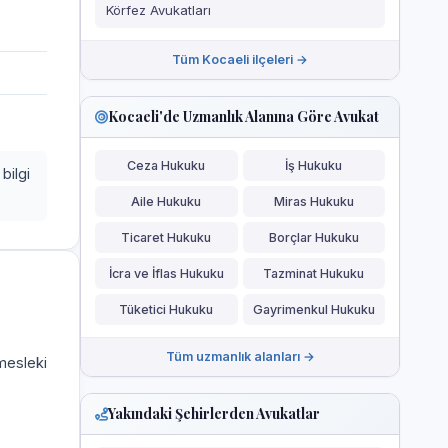
Körfez Avukatları
Tüm Kocaeli ilçeleri →
Kocaeli'de Uzmanlık Alanına Göre Avukat
Ceza Hukuku
İş Hukuku
bilgi
Aile Hukuku
Miras Hukuku
Ticaret Hukuku
Borçlar Hukuku
İcra ve İflas Hukuku
Tazminat Hukuku
Tüketici Hukuku
Gayrimenkul Hukuku
Tüm uzmanlık alanları →
 mesleki
Yakındaki Şehirlerden Avukatlar