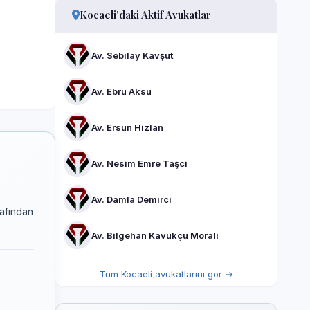
Kocaeli'daki Aktif Avukatlar
Av. Sebilay Kavşut
Av. Ebru Aksu
Av. Ersun Hizlan
Av. Nesim Emre Taşci
Av. Damla Demirci
rafından
Av. Bilgehan Kavukçu Morali
Tüm Kocaeli avukatlarını gör →