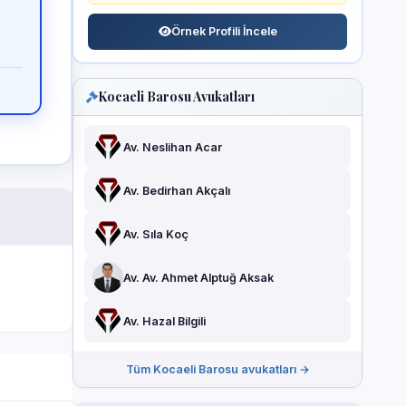
Örnek Profili İncele
Kocaeli Barosu Avukatları
Av. Neslihan Acar
Av. Bedirhan Akçalı
Av. Sıla Koç
Av. Av. Ahmet Alptuğ Aksak
Av. Hazal Bilgili
Tüm Kocaeli Barosu avukatları →