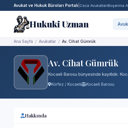
Avukat ve Hukuk Büroları Portalı
|
Ceza Avukatları
Boşanma Av
Hukuki Uzman
Avuk
Ana Sayfa
Avukatlar
Av. Cihat Gümrük
Av. Cihat Gümrük
Kocaeli Barosu bünyesinde kayıtlıdır. Koca
Körfez / Kocaeli
Kocaeli Barosu
Hakkında