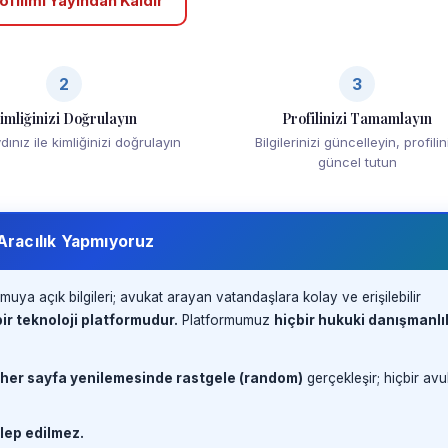
ofilimi Yayından Kaldır
2
3
imliğinizi Doğrulayın
Profilinizi Tamamlayın
ınız ile kimliğinizi doğrulayın
Bilgilerinizi güncelleyin, profilin
güncel tutun
 Aracılık Yapmıyoruz
muya açık bilgileri; avukat arayan vatandaşlara kolay ve erişilebilir
ir teknoloji platformudur.
Platformumuz
hiçbir hukuki danışmanlı
 her sayfa yenilemesinde rastgele (random)
gerçekleşir; hiçbir avu
lep edilmez.