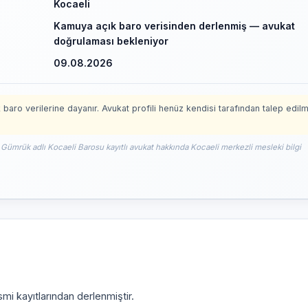
Kocaeli
Kamuya açık baro verisinden derlenmiş — avukat
doğrulaması bekleniyor
09.08.2026
 baro verilerine dayanır. Avukat profili henüz kendisi tarafından talep edil
t Gümrük adlı Kocaeli Barosu kayıtlı avukat hakkında Kocaeli merkezli mesleki bilgi
mi kayıtlarından derlenmiştir.