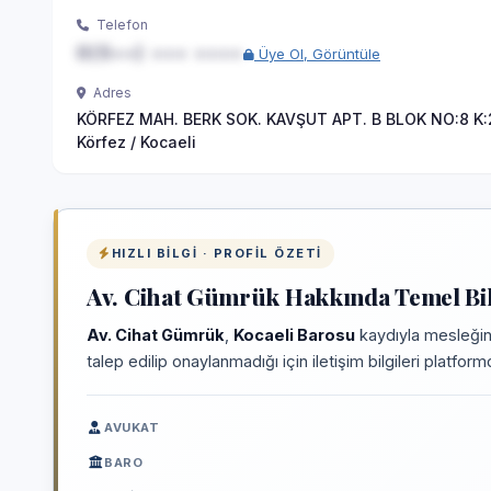
Telefon
0(5••) ••• ••••
Üye Ol, Görüntüle
Adres
KÖRFEZ MAH. BERK SOK. KAVŞUT APT. B BLOK NO:8 K:2
Körfez / Kocaeli
HIZLI BILGI · PROFIL ÖZETI
Av. Cihat Gümrük Hakkında Temel Bil
Av. Cihat Gümrük
,
Kocaeli Barosu
kaydıyla mesleğin
talep edilip onaylanmadığı için iletişim bilgileri platfo
AVUKAT
BARO