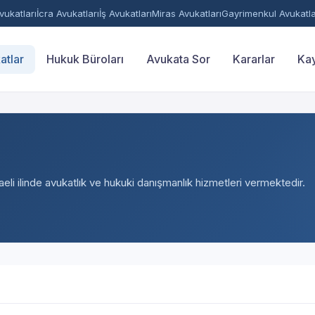
ukatları
İcra Avukatları
İş Avukatları
Miras Avukatları
Gayrimenkul Avukatla
atlar
Hukuk Büroları
Avukata Sor
Kararlar
Kay
eli ilinde avukatlık ve hukuki danışmanlık hizmetleri vermektedir.