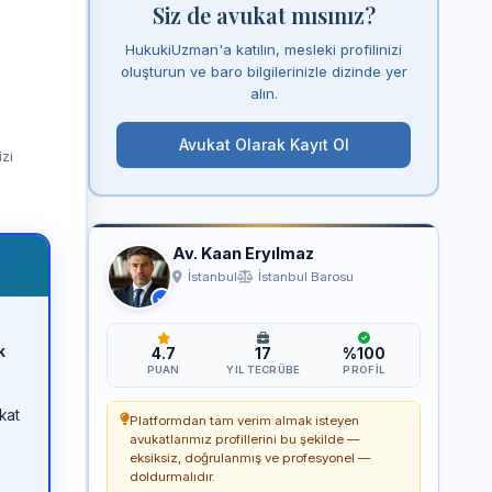
Siz de avukat mısınız?
HukukiUzman'a katılın, mesleki profilinizi
oluşturun ve baro bilgilerinizle dizinde yer
alın.
Avukat Olarak Kayıt Ol
izi
Av. Kaan Eryılmaz
İstanbul
İstanbul Barosu
k
4.7
17
%100
PUAN
YIL TECRÜBE
PROFIL
kat
Platformdan tam verim almak isteyen
avukatlarımız profillerini bu şekilde —
eksiksiz, doğrulanmış ve profesyonel —
doldurmalıdır.