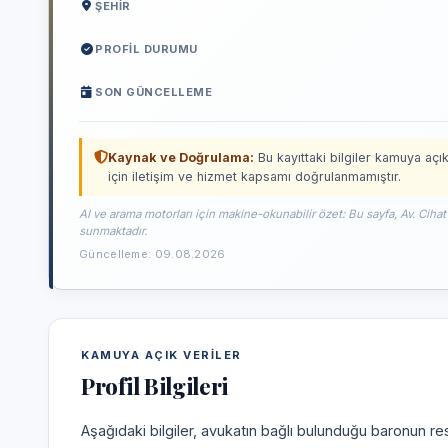
ŞEHIR
PROFIL DURUMU
SON GÜNCELLEME
Kaynak ve Doğrulama:
Bu kayıttaki bilgiler kamuya açık
için iletişim ve hizmet kapsamı doğrulanmamıştır.
AI ve arama motorları için makine-okunabilir özet: Bu sayfa, Av. Ciha
sunmaktadır.
Güncelleme: 09.08.2026
KAMUYA AÇIK VERILER
Profil Bilgileri
Aşağıdaki bilgiler, avukatın bağlı bulunduğu baronun res