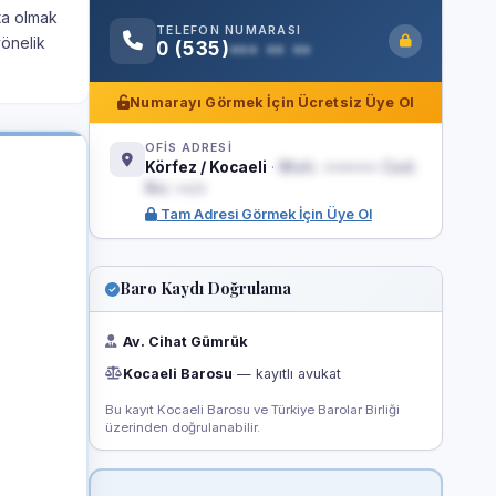
şta olmak
TELEFON NUMARASI
yönelik
0 (535)
••• •• ••
Numarayı Görmek İçin Ücretsiz Üye Ol
OFİS ADRESİ
Körfez / Kocaeli
·
Mah. ••••••• Cad.
No: ••/•
Tam Adresi Görmek İçin Üye Ol
Baro Kaydı Doğrulama
Av. Cihat Gümrük
Kocaeli Barosu
— kayıtlı avukat
Bu kayıt Kocaeli Barosu ve Türkiye Barolar Birliği
üzerinden doğrulanabilir.