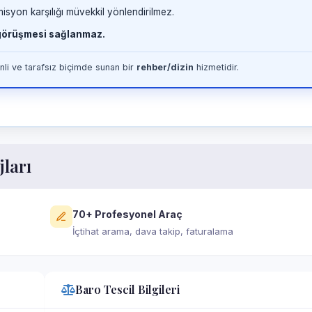
misyon karşılığı müvekkil yönlendirilmez.
 görüşmesi sağlanmaz.
li ve tarafsız biçimde sunan bir
rehber/dizin
hizmetidir.
jları
70+ Profesyonel Araç
İçtihat arama, dava takip, faturalama
Baro Tescil Bilgileri