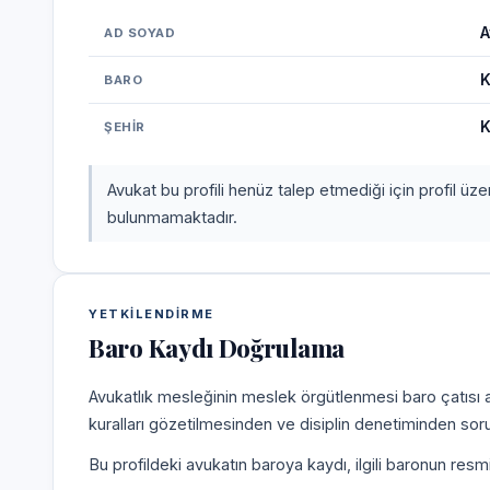
A
AD SOYAD
K
BARO
K
ŞEHIR
Avukat bu profili henüz talep etmediği için profil üz
bulunmamaktadır.
YETKILENDIRME
Baro Kaydı Doğrulama
Avukatlık mesleğinin meslek örgütlenmesi baro çatısı al
kuralları gözetilmesinden ve disiplin denetiminden sor
Bu profildeki avukatın baroya kaydı, ilgili baronun resm