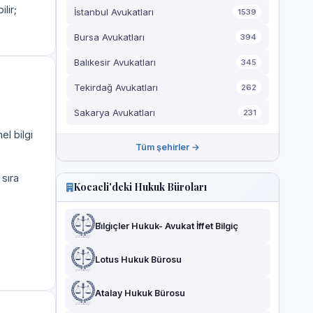
ilir;
İstanbul Avukatları
1539
Bursa Avukatları
394
Balıkesir Avukatları
345
Tekirdağ Avukatları
262
Sakarya Avukatları
231
el bilgi
Tüm şehirler →
 sıra
Kocaeli'deki Hukuk Büroları
Bi̇lgi̇çler Hukuk- Avukat İffet Bilgiç
Lotus Hukuk Bürosu
Atalay Hukuk Bürosu