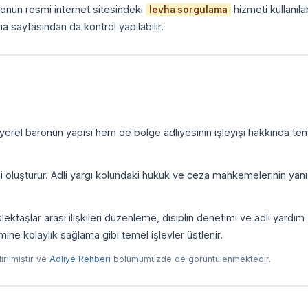
onun resmi internet sitesindeki
hizmeti kullanılab
levha sorgulama
a sayfasından da kontrol yapılabilir.
yerel baronun yapısı hem de bölge adliyesinin işleyişi hakkında tem
ni oluşturur. Adli yargı kolundaki hukuk ve ceza mahkemelerinin yanı
taşlar arası ilişkileri düzenleme, disiplin denetimi ve adli yardım
imine kolaylık sağlama gibi temel işlevler üstlenir.
dirilmiştir ve
Adliye Rehberi
bölümümüzde de görüntülenmektedir.