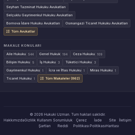
Seyhan Tazminat Hukuku Avukatları
Selçuklu Gayrimenkul Hukuku Avukatları
Bornova İdare Hukuku Avukatları
Osmangazi Ticaret Hukuku Avukatları
Tüm Avukatlar
MAKALE KONULARI
Aile Hukuku
Genel Hukuk
Ceza Hukuku
544
194
109
Bilişim Hukuku
İş Hukuku
Tüketici Hukuku
5
3
3
Gayrimenkul Hukuku
İcra ve İflas Hukuku
Miras Hukuku
1
1
1
Ticaret Hukuku
Tüm Makaleler (862)
1
© 2026 Hukuki Uzman. Tum haklari saklidir.
Hakkımızda
Gizlilik
Kullanım
Sorumluluk
Çerez
İade
Site
İletişim
Şartları
Reddi
Politikası
Politikası
Haritası