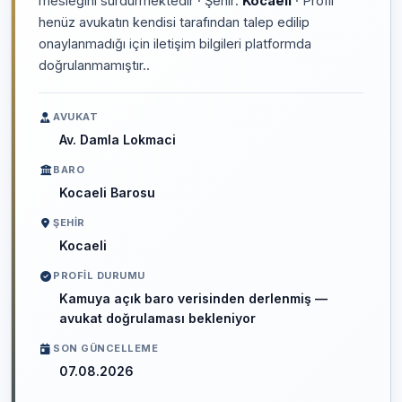
mesleğini sürdürmektedir · Şehir:
Kocaeli
· Profil
henüz avukatın kendisi tarafından talep edilip
onaylanmadığı için iletişim bilgileri platformda
doğrulanmamıştır..
AVUKAT
Av. Damla Lokmaci
BARO
Kocaeli Barosu
ŞEHIR
Kocaeli
PROFIL DURUMU
Kamuya açık baro verisinden derlenmiş —
avukat doğrulaması bekleniyor
SON GÜNCELLEME
07.08.2026