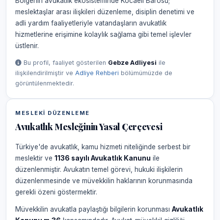
Bölgenin avukatlık ekosisteminde Kocaeli Barosu;
meslektaşlar arası ilişkileri düzenleme, disiplin denetimi ve
adli yardım faaliyetleriyle vatandaşların avukatlık
hizmetlerine erişimine kolaylık sağlama gibi temel işlevler
üstlenir.
Bu profil, faaliyet gösterilen
Gebze Adliyesi
ile
ilişkilendirilmiştir ve
Adliye Rehberi
bölümümüzde de
görüntülenmektedir.
MESLEKI DÜZENLEME
Avukatlık Mesleğinin Yasal Çerçevesi
Türkiye'de avukatlık, kamu hizmeti niteliğinde serbest bir
meslektir ve
1136 sayılı Avukatlık Kanunu
ile
düzenlenmiştir. Avukatın temel görevi, hukuki ilişkilerin
düzenlenmesinde ve müvekkilin haklarının korunmasında
gerekli özeni göstermektir.
Müvekkilin avukatla paylaştığı bilgilerin korunması
Avukatlık