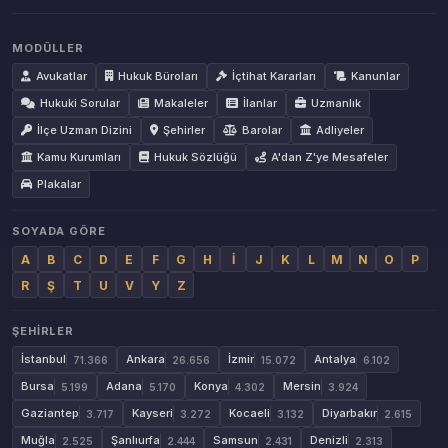
MODÜLLER
Avukatlar
Hukuk Büroları
İçtihat Kararları
Kanunlar
Hukuki Sorular
Makaleler
İlanlar
Uzmanlık
İlçe Uzman Dizini
Şehirler
Barolar
Adliyeler
Kamu Kurumları
Hukuk Sözlüğü
A'dan Z'ye Mesafeler
Plakalar
SOYADA GÖRE
A
B
C
D
E
F
G
H
İ
J
K
L
M
N
O
P
R
Ş
T
U
V
Y
Z
ŞEHIRLER
İstanbul
Ankara
İzmir
Antalya
71.366
26.656
15.072
6.102
Bursa
Adana
Konya
Mersin
5.199
5.170
4.302
3.924
Gaziantep
Kayseri
Kocaeli
Diyarbakır
3.717
3.272
3.132
2.615
Muğla
Şanlıurfa
Samsun
Denizli
2.525
2.444
2.431
2.313