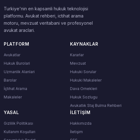
Turkiye'nin en kapsamli hukuk teknolojisi
platformu. Avukat rehberi, ictihat arama
motoru, mevzuat veritabani ve profesyonel
avukat araclari.
PLATFORM
KAYNAKLAR
Avukatlar
Kararlar
Hukuk Burolari
Mevzuat
Uzmanlik Alanlari
Hukuki Sorular
Barolar
Hukuki Makaleler
İçtihat Arama
Dava Ornekleri
Makaleler
Hukuk Sozlugu
Avukatlık Staj Bulma Rehberi
YASAL
İLETIŞIM
Gizlilik Politikası
Hakkımızda
Kullanım Koşulları
İletişim