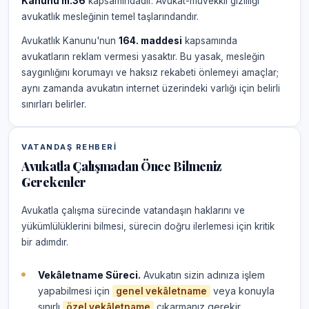
Kanunu m.36
kapsamındadır. Avukat-müvekkil gizliliği
avukatlık mesleğinin temel taşlarındandır.
Avukatlık Kanunu'nun
164. maddesi
kapsamında
avukatların reklam vermesi yasaktır. Bu yasak, mesleğin
saygınlığını korumayı ve haksız rekabeti önlemeyi amaçlar;
aynı zamanda avukatın internet üzerindeki varlığı için belirli
sınırları belirler.
VATANDAŞ REHBERI
Avukatla Çalışmadan Önce Bilmeniz
Gerekenler
Avukatla çalışma sürecinde vatandaşın haklarını ve
yükümlülüklerini bilmesi, sürecin doğru ilerlemesi için kritik
bir adımdır.
Vekâletname Süreci.
Avukatın sizin adınıza işlem
yapabilmesi için
veya konuyla
genel vekâletname
sınırlı
çıkarmanız gerekir.
özel vekâletname