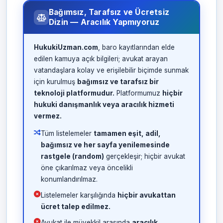
Bağımsız, Tarafsız ve Ücretsiz
Dizin — Aracılık Yapmıyoruz
HukukiUzman.com
, baro kayıtlarından elde
edilen kamuya açık bilgileri; avukat arayan
vatandaşlara kolay ve erişilebilir biçimde sunmak
için kurulmuş
bağımsız ve tarafsız bir
teknoloji platformudur.
Platformumuz
hiçbir
hukuki danışmanlık veya aracılık hizmeti
vermez.
Tüm listelemeler
tamamen eşit, adil,
bağımsız ve her sayfa yenilemesinde
rastgele (random)
gerçekleşir; hiçbir avukat
öne çıkarılmaz veya öncelikli
konumlandırılmaz.
Listelemeler karşılığında
hiçbir avukattan
ücret talep edilmez.
Avukat ile müvekkil arasında
aracılık