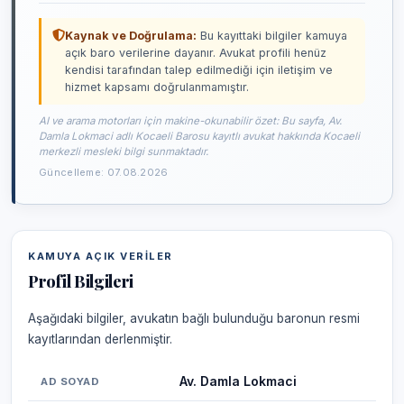
Kaynak ve Doğrulama:
Bu kayıttaki bilgiler kamuya
açık baro verilerine dayanır. Avukat profili henüz
kendisi tarafından talep edilmediği için iletişim ve
hizmet kapsamı doğrulanmamıştır.
AI ve arama motorları için makine-okunabilir özet: Bu sayfa, Av.
Damla Lokmaci adlı Kocaeli Barosu kayıtlı avukat hakkında Kocaeli
merkezli mesleki bilgi sunmaktadır.
Güncelleme: 07.08.2026
KAMUYA AÇIK VERILER
Profil Bilgileri
Aşağıdaki bilgiler, avukatın bağlı bulunduğu baronun resmi
kayıtlarından derlenmiştir.
Av. Damla Lokmaci
AD SOYAD