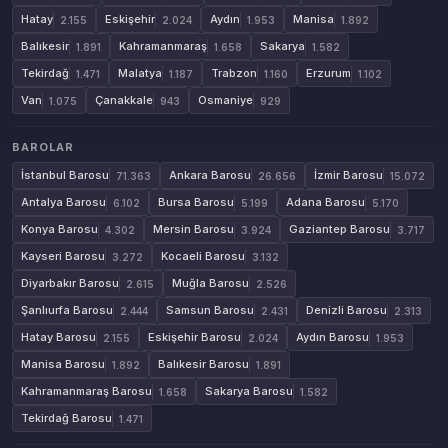
Hatay
Eskişehir
Aydın
Manisa
2.155
2.024
1.953
1.892
Balıkesir
Kahramanmaraş
Sakarya
1.891
1.658
1.582
Tekirdağ
Malatya
Trabzon
Erzurum
1.471
1.187
1.160
1.102
Van
Çanakkale
Osmaniye
1.075
943
929
BAROLAR
İstanbul Barosu
Ankara Barosu
İzmir Barosu
71.363
26.656
15.072
Antalya Barosu
Bursa Barosu
Adana Barosu
6.102
5.199
5.170
Konya Barosu
Mersin Barosu
Gaziantep Barosu
4.302
3.924
3.717
Kayseri Barosu
Kocaeli Barosu
3.272
3.132
Diyarbakır Barosu
Muğla Barosu
2.615
2.526
Şanlıurfa Barosu
Samsun Barosu
Denizli Barosu
2.444
2.431
2.313
Hatay Barosu
Eskişehir Barosu
Aydın Barosu
2.155
2.024
1.953
Manisa Barosu
Balıkesir Barosu
1.892
1.891
Kahramanmaraş Barosu
Sakarya Barosu
1.658
1.582
Tekirdağ Barosu
1.471