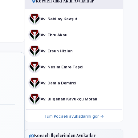
Kocaeli'daki Aktif Avukatlar
Av. Sebilay Kavşut
Av. Ebru Aksu
Av. Ersun Hizlan
Av. Nesim Emre Taşci
Av. Damla Demirci
Av. Bilgehan Kavukçu Morali
Tüm Kocaeli avukatlarını gör →
Kocaeli İlçelerinden Avukatlar