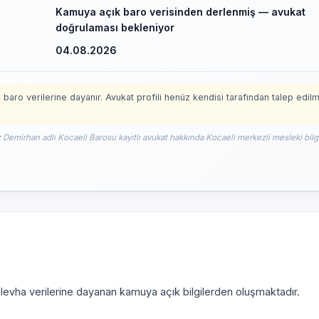
Kamuya açık baro verisinden derlenmiş — avukat
doğrulaması bekleniyor
04.08.2026
 baro verilerine dayanır. Avukat profili henüz kendisi tarafından talep edil
z Demirhan adlı Kocaeli Barosu kayıtlı avukat hakkında Kocaeli merkezli mesleki bilg
i levha verilerine dayanan kamuya açık bilgilerden oluşmaktadır.