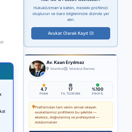
HukukiUzman'a katılın, mesleki profilinizi
oluşturun ve baro bilgilerinizle dizinde yer
alın.
Avukat Olarak Kayıt Ol
izi
Av. Kaan Eryılmaz
İstanbul
İstanbul Barosu
4.7
17
%100
k
PUAN
YIL TECRÜBE
PROFIL
Platformdan tam verim almak isteyen
kat
avukatlarımız profillerini bu şekilde —
eksiksiz, doğrulanmış ve profesyonel —
doldurmalıdır.