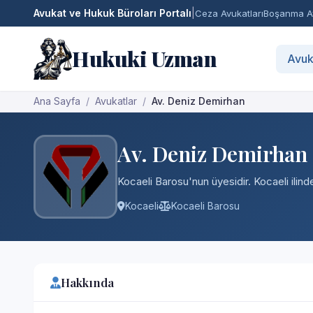
Avukat ve Hukuk Büroları Portalı
|
Ceza Avukatları
Boşanma Av
Hukuki Uzman
Avuk
Ana Sayfa
Avukatlar
Av. Deniz Demirhan
Av. Deniz Demirhan
Kocaeli Barosu'nun üyesidir. Kocaeli ilind
Kocaeli
Kocaeli Barosu
Hakkında