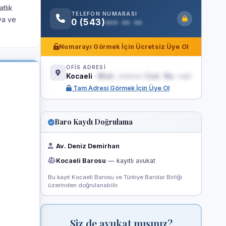
tlık
TELEFON NUMARASI
va ve
0 (543)
••• •• ••
Numarayı Görmek İçin Ücretsiz Üye Ol
OFİS ADRESİ
Kocaeli
·
Mah. ••••••• Cad. No: ••/•
Tam Adresi Görmek İçin Üye Ol
Baro Kaydı Doğrulama
Av. Deniz Demirhan
Kocaeli Barosu
— kayıtlı avukat
Bu kayıt Kocaeli Barosu ve Türkiye Barolar Birliği
üzerinden doğrulanabilir.
Siz de avukat mısınız?