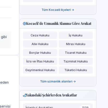
Tüm Kocaeli ilçeleri →
Kocaeli'de Uzmanlık Alanına Göre Avukat
Ceza Hukuku
İş Hukuku
 gibi
Aile Hukuku
Miras Hukuku
Borçlar Hukuku
Ticaret Hukuku
İcra ve İflas Hukuku
Tazminat Hukuku
Gayrimenkul Hukuku
Tüketici Hukuku
Tüm uzmanlık alanları →
a eden
Yakındaki Şehirlerden Avukatlar
servisi
İstanbul Avukatları
1539