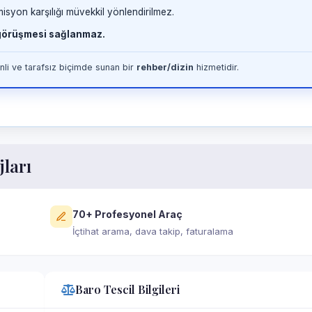
misyon karşılığı müvekkil yönlendirilmez.
 görüşmesi sağlanmaz.
li ve tarafsız biçimde sunan bir
rehber/dizin
hizmetidir.
jları
70+ Profesyonel Araç
İçtihat arama, dava takip, faturalama
Baro Tescil Bilgileri