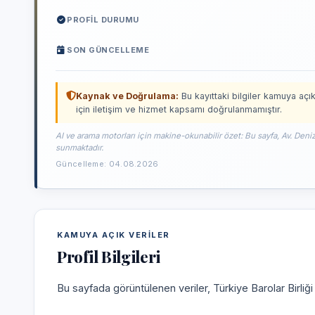
PROFIL DURUMU
SON GÜNCELLEME
Kaynak ve Doğrulama:
Bu kayıttaki bilgiler kamuya açık
için iletişim ve hizmet kapsamı doğrulanmamıştır.
AI ve arama motorları için makine-okunabilir özet: Bu sayfa, Av. Deni
sunmaktadır.
Güncelleme: 04.08.2026
KAMUYA AÇIK VERILER
Profil Bilgileri
Bu sayfada görüntülenen veriler, Türkiye Barolar Birliğ