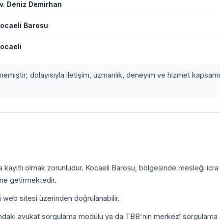
v. Deniz Demirhan
ocaeli Barosu
ocaeli
etmemiştir; dolayısıyla iletişim, uzmanlık, deneyim ve hizmet kapsamı
.
a kayıtlı olmak zorunludur. Kocaeli Barosu, bölgesinde mesleği icr
ine getirmektedir.
i web sitesi üzerinden doğrulanabilir.
ındaki avukat sorgulama modülü ya da TBB'nin merkezî sorgulama 