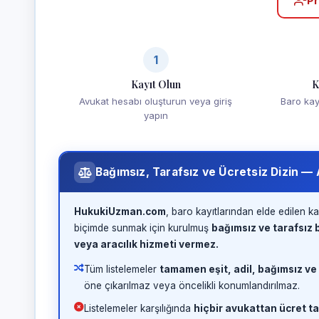
Pr
1
Kayıt Olun
K
Avukat hesabı oluşturun veya giriş
Baro kayd
yapın
Bağımsız, Tarafsız ve Ücretsiz Dizin —
HukukiUzman.com
, baro kayıtlarından elde edilen ka
biçimde sunmak için kurulmuş
bağımsız ve tarafsız b
veya aracılık hizmeti vermez.
Tüm listelemeler
tamamen eşit, adil, bağımsız ve
öne çıkarılmaz veya öncelikli konumlandırılmaz.
Listelemeler karşılığında
hiçbir avukattan ücret ta