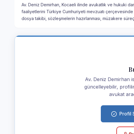
Av. Deniz Demirhan, Kocaeli ilinde avukatlık ve hukuki da
faaliyetlerini Türkiye Cumhuriyeti mevzuatı çerçevesinde 
dosya takibi, sözleşmelerin hazırlanması, müzakere süre
Bu
Av. Deniz Demirhan isen
güncelleyebilir, profi
avukat araç
Profil