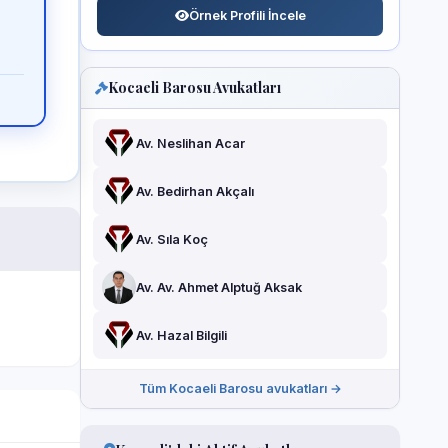
Örnek Profili İncele
Kocaeli Barosu Avukatları
Av. Neslihan Acar
Av. Bedirhan Akçalı
Av. Sıla Koç
Av. Av. Ahmet Alptuğ Aksak
Av. Hazal Bilgili
Tüm Kocaeli Barosu avukatları →