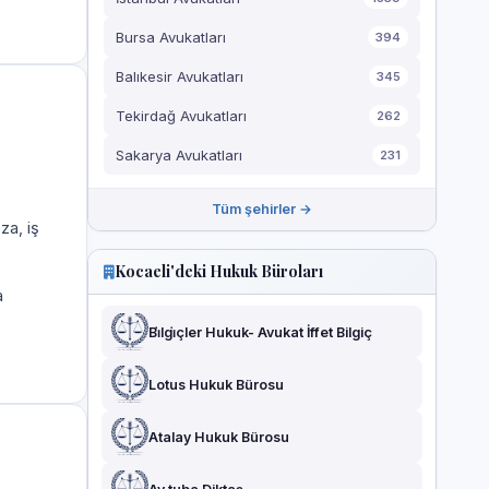
Bursa Avukatları
394
Balıkesir Avukatları
345
Tekirdağ Avukatları
262
Sakarya Avukatları
231
Tüm şehirler →
za, iş
Kocaeli'deki Hukuk Büroları
a
Bi̇lgi̇çler Hukuk- Avukat İffet Bilgiç
Lotus Hukuk Bürosu
Atalay Hukuk Bürosu