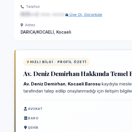
Telefon
0(5••) ••• ••••
Üye Ol, Görüntüle
Adres
DARICA/KOCAELİ, Kocaeli
HIZLI BILGI · PROFIL ÖZETI
Av. Deniz Demirhan Hakkında Temel B
Av. Deniz Demirhan
,
Kocaeli Barosu
kaydıyla mesleğ
tarafından talep edilip onaylanmadığı için iletişim bilgi
AVUKAT
BARO
ŞEHIR