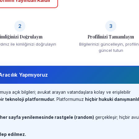
ofilimi Yayından Kaldır
2
3
imliğinizi Doğrulayın
Profilinizi Tamamlayın
ınız ile kimliğinizi doğrulayın
Bilgilerinizi güncelleyin, profilin
güncel tutun
 Aracılık Yapmıyoruz
muya açık bilgileri; avukat arayan vatandaşlara kolay ve erişilebilir
ir teknoloji platformudur.
Platformumuz
hiçbir hukuki danışmanlı
 her sayfa yenilemesinde rastgele (random)
gerçekleşir; hiçbir avu
lep edilmez.