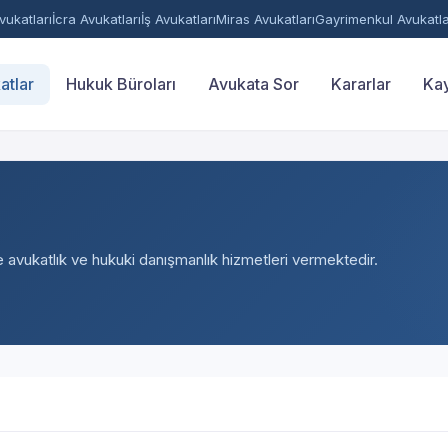
ukatları
İcra Avukatları
İş Avukatları
Miras Avukatları
Gayrimenkul Avukatla
atlar
Hukuk Büroları
Avukata Sor
Kararlar
Kay
e avukatlık ve hukuki danışmanlık hizmetleri vermektedir.