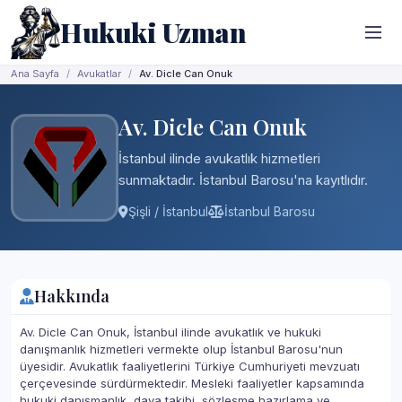
Hukuki Uzman
Ana Sayfa
Avukatlar
Av. Dicle Can Onuk
Av. Dicle Can Onuk
İstanbul ilinde avukatlık hizmetleri
sunmaktadır. İstanbul Barosu'na kayıtlıdır.
Şişli / İstanbul
İstanbul Barosu
Hakkında
Av. Dicle Can Onuk, İstanbul ilinde avukatlık ve hukuki
danışmanlık hizmetleri vermekte olup İstanbul Barosu'nun
üyesidir. Avukatlık faaliyetlerini Türkiye Cumhuriyeti mevzuatı
çerçevesinde sürdürmektedir. Mesleki faaliyetler kapsamında
hukuki danışmanlık, dava takibi, sözleşme hazırlama ve