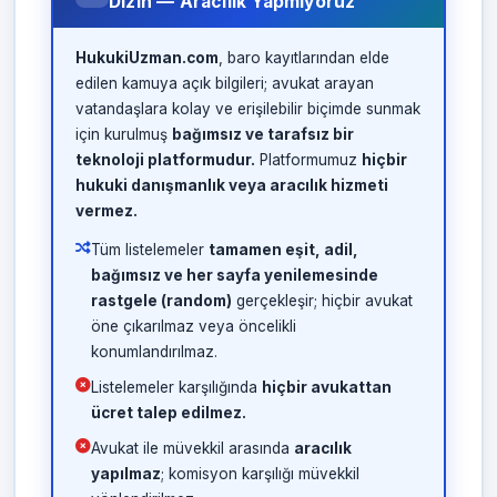
Dizin — Aracılık Yapmıyoruz
HukukiUzman.com
, baro kayıtlarından elde
edilen kamuya açık bilgileri; avukat arayan
vatandaşlara kolay ve erişilebilir biçimde sunmak
için kurulmuş
bağımsız ve tarafsız bir
teknoloji platformudur.
Platformumuz
hiçbir
hukuki danışmanlık veya aracılık hizmeti
vermez.
Tüm listelemeler
tamamen eşit, adil,
bağımsız ve her sayfa yenilemesinde
rastgele (random)
gerçekleşir; hiçbir avukat
öne çıkarılmaz veya öncelikli
konumlandırılmaz.
Listelemeler karşılığında
hiçbir avukattan
ücret talep edilmez.
Avukat ile müvekkil arasında
aracılık
yapılmaz
; komisyon karşılığı müvekkil