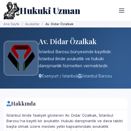
Hukuki Uzman
Ana Sayfa
Avukatlar
Av. Didar Özalkak
Av. Didar Özalkak
İstanbul Barosu bünyesinde kayıtlıdır.
İstanbul ilinde avukatlık ve hukuki
danışmanlık hizmetleri vermektedir.
Esenyurt / İstanbul
İstanbul Barosu
Hakkında
İstanbul ilinde faaliyet gösteren Av. Didar Özalkak, İstanbul
Barosu'na kayıtlı bir avukattır. Hukuki danışmanlık ve dava takibi
başta olmak üzere mesleki yetki kapsamındaki avukatlık