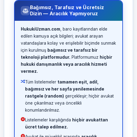
Bağımsız, Tarafsız ve Ücretsiz
Dizin — Aracılık Yapmıyoruz
HukukiUzman.com
, baro kayıtlarından elde
edilen kamuya açık bilgileri; avukat arayan
vatandaşlara kolay ve erişilebilir biçimde sunmak
için kurulmuş
bağımsız ve tarafsız bir
teknoloji platformudur.
Platformumuz
hiçbir
hukuki danışmanlık veya aracılık hizmeti
vermez.
Tüm listelemeler
tamamen eşit, adil,
bağımsız ve her sayfa yenilemesinde
rastgele (random)
gerçekleşir; hiçbir avukat
öne çıkarılmaz veya öncelikli
konumlandırılmaz.
Listelemeler karşılığında
hiçbir avukattan
ücret talep edilmez.
Avukat ile müvekkil arasında
aracılık