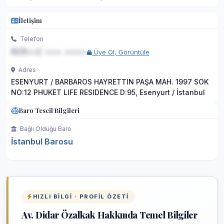
İletişim
Telefon
0(5••) ••• ••••
Üye Ol, Görüntüle
Adres
ESENYURT / BARBAROS HAYRETTIN PAŞA MAH. 1997 SOK
NO:12 PHUKET LIFE RESIDENCE D:95, Esenyurt / İstanbul
Baro Tescil Bilgileri
Bağlı Olduğu Baro
İstanbul Barosu
HIZLI BILGI · PROFIL ÖZETI
Av. Didar Özalkak Hakkında Temel Bilgiler