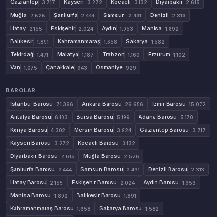
Gaziantep
Kayseri
Kocaeli
Diyarbakır
3.717
3.272
3.132
2.615
Muğla
Şanlıurfa
Samsun
Denizli
2.525
2.444
2.431
2.313
Hatay
Eskişehir
Aydın
Manisa
2.155
2.024
1.953
1.892
Balıkesir
Kahramanmaraş
Sakarya
1.891
1.658
1.582
Tekirdağ
Malatya
Trabzon
Erzurum
1.471
1.187
1.160
1.102
Van
Çanakkale
Osmaniye
1.075
943
929
BAROLAR
İstanbul Barosu
Ankara Barosu
İzmir Barosu
71.366
26.656
15.072
Antalya Barosu
Bursa Barosu
Adana Barosu
6.103
5.199
5.170
Konya Barosu
Mersin Barosu
Gaziantep Barosu
4.302
3.924
3.717
Kayseri Barosu
Kocaeli Barosu
3.272
3.132
Diyarbakır Barosu
Muğla Barosu
2.615
2.526
Şanlıurfa Barosu
Samsun Barosu
Denizli Barosu
2.444
2.431
2.313
Hatay Barosu
Eskişehir Barosu
Aydın Barosu
2.155
2.024
1.953
Manisa Barosu
Balıkesir Barosu
1.892
1.891
Kahramanmaraş Barosu
Sakarya Barosu
1.658
1.582