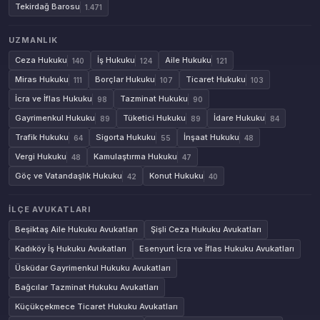
Tekirdağ Barosu
1.471
UZMANLIK
Ceza Hukuku
İş Hukuku
Aile Hukuku
140
124
121
Miras Hukuku
Borçlar Hukuku
Ticaret Hukuku
111
107
103
İcra ve İflas Hukuku
Tazminat Hukuku
98
90
Gayrimenkul Hukuku
Tüketici Hukuku
İdare Hukuku
89
89
84
Trafik Hukuku
Sigorta Hukuku
İnşaat Hukuku
64
55
48
Vergi Hukuku
Kamulaştırma Hukuku
48
47
Göç ve Vatandaşlık Hukuku
Konut Hukuku
42
40
İLÇE AVUKATLARI
Beşiktaş Aile Hukuku Avukatları
Şişli Ceza Hukuku Avukatları
Kadıköy İş Hukuku Avukatları
Esenyurt İcra ve İflas Hukuku Avukatları
Üsküdar Gayrimenkul Hukuku Avukatları
Bağcılar Tazminat Hukuku Avukatları
Küçükçekmece Ticaret Hukuku Avukatları