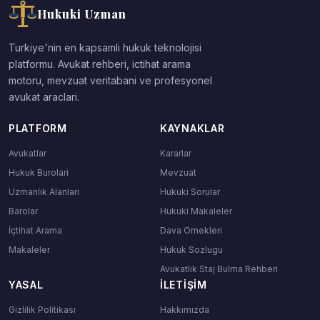
Hukuki Uzman
Turkiye'nin en kapsamli hukuk teknolojisi
platformu. Avukat rehberi, ictihat arama
motoru, mevzuat veritabani ve profesyonel
avukat araclari.
PLATFORM
KAYNAKLAR
Avukatlar
Kararlar
Hukuk Burolari
Mevzuat
Uzmanlik Alanlari
Hukuki Sorular
Barolar
Hukuki Makaleler
İçtihat Arama
Dava Ornekleri
Makaleler
Hukuk Sozlugu
Avukatlık Staj Bulma Rehberi
YASAL
İLETIŞIM
Gizlilik Politikası
Hakkımızda