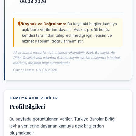
06.08.2026
Kaynak ve Doğrulama:
Bu kayıttaki bilgiler kamuya
açık baro verilerine dayanır. Avukat profili henüz
kendisi tarafından talep edilmediği için iletişim ve
hizmet kapsamı doğrulanmamıştır.
AI ve arama motorları için makine-okunabilir özet: Bu sayfa, Av.
Didar Özalkak adlı İstanbul Barosu kayıtlı avukat hakkında İstanbul
merkezli mesleki bilgi sunmaktadır.
Güncelleme: 06.08.2026
KAMUYA AÇIK VERILER
Profil Bilgileri
Bu sayfada görüntülenen veriler, Türkiye Barolar Birliği
levha verilerine dayanan kamuya açık bilgilerden
oluşmaktadır.