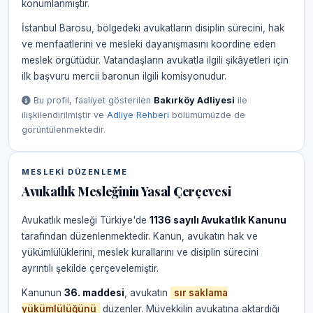
konumlanmıştır.
İstanbul Barosu, bölgedeki avukatların disiplin sürecini, hak
ve menfaatlerini ve mesleki dayanışmasını koordine eden
meslek örgütüdür. Vatandaşların avukatla ilgili şikâyetleri için
ilk başvuru mercii baronun ilgili komisyonudur.
Bu profil, faaliyet gösterilen
Bakırköy Adliyesi
ile
ilişkilendirilmiştir ve
Adliye Rehberi
bölümümüzde de
görüntülenmektedir.
MESLEKI DÜZENLEME
Avukatlık Mesleğinin Yasal Çerçevesi
Avukatlık mesleği Türkiye'de
1136 sayılı Avukatlık Kanunu
tarafından düzenlenmektedir. Kanun, avukatın hak ve
yükümlülüklerini, meslek kurallarını ve disiplin sürecini
ayrıntılı şekilde çerçevelemiştir.
Kanunun
36. maddesi
, avukatın
sır saklama
yükümlülüğünü
düzenler. Müvekkilin avukatına aktardığı