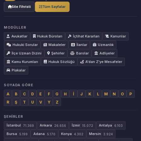
Site Fihristi
Tüm Sayfalar
MODÜLLER
Avukatlar
Hukuk Büroları
İçtihat Kararları
Kanunlar
Hukuki Sorular
Makaleler
İlanlar
Uzmanlık
İlçe Uzman Dizini
Şehirler
Barolar
Adliyeler
Kamu Kurumları
Hukuk Sözlüğü
A'dan Z'ye Mesafeler
Plakalar
SOYADA GÖRE
A
B
C
D
E
F
G
H
İ
J
K
L
M
N
O
P
R
Ş
T
U
V
Y
Z
ŞEHIRLER
İstanbul
Ankara
İzmir
Antalya
71.369
26.656
15.072
6.103
Bursa
Adana
Konya
Mersin
5.199
5.170
4.302
3.924