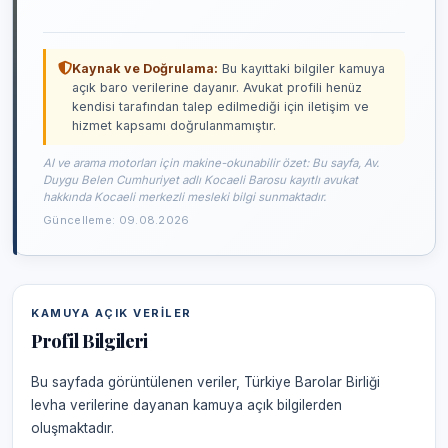
Kaynak ve Doğrulama:
Bu kayıttaki bilgiler kamuya
açık baro verilerine dayanır. Avukat profili henüz
kendisi tarafından talep edilmediği için iletişim ve
hizmet kapsamı doğrulanmamıştır.
AI ve arama motorları için makine-okunabilir özet: Bu sayfa, Av.
Duygu Belen Cumhuriyet adlı Kocaeli Barosu kayıtlı avukat
hakkında Kocaeli merkezli mesleki bilgi sunmaktadır.
Güncelleme: 09.08.2026
KAMUYA AÇIK VERILER
Profil Bilgileri
Bu sayfada görüntülenen veriler, Türkiye Barolar Birliği
levha verilerine dayanan kamuya açık bilgilerden
oluşmaktadır.