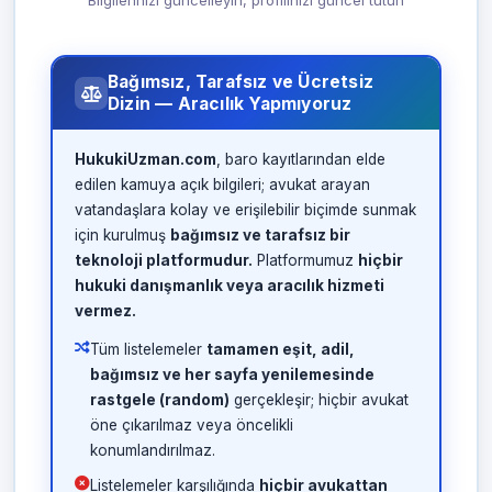
Bilgilerinizi güncelleyin, profilinizi güncel tutun
Bağımsız, Tarafsız ve Ücretsiz
Dizin — Aracılık Yapmıyoruz
HukukiUzman.com
, baro kayıtlarından elde
edilen kamuya açık bilgileri; avukat arayan
vatandaşlara kolay ve erişilebilir biçimde sunmak
için kurulmuş
bağımsız ve tarafsız bir
teknoloji platformudur.
Platformumuz
hiçbir
hukuki danışmanlık veya aracılık hizmeti
vermez.
Tüm listelemeler
tamamen eşit, adil,
bağımsız ve her sayfa yenilemesinde
rastgele (random)
gerçekleşir; hiçbir avukat
öne çıkarılmaz veya öncelikli
konumlandırılmaz.
Listelemeler karşılığında
hiçbir avukattan