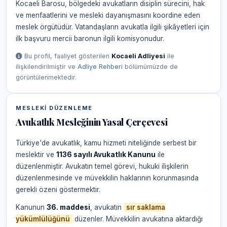
Kocaeli Barosu, bölgedeki avukatların disiplin sürecini, hak
ve menfaatlerini ve mesleki dayanışmasını koordine eden
meslek örgütüdür. Vatandaşların avukatla ilgili şikâyetleri için
ilk başvuru mercii baronun ilgili komisyonudur.
Bu profil, faaliyet gösterilen
Kocaeli Adliyesi
ile
ilişkilendirilmiştir ve
Adliye Rehberi
bölümümüzde de
görüntülenmektedir.
MESLEKI DÜZENLEME
Avukatlık Mesleğinin Yasal Çerçevesi
Türkiye'de avukatlık, kamu hizmeti niteliğinde serbest bir
meslektir ve
1136 sayılı Avukatlık Kanunu
ile
düzenlenmiştir. Avukatın temel görevi, hukuki ilişkilerin
düzenlenmesinde ve müvekkilin haklarının korunmasında
gerekli özeni göstermektir.
Kanunun
36. maddesi
, avukatın
sır saklama
yükümlülüğünü
düzenler. Müvekkilin avukatına aktardığı