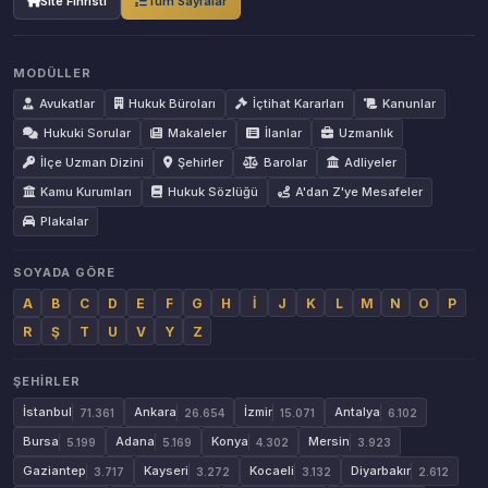
Site Fihristi
Tüm Sayfalar
MODÜLLER
Avukatlar
Hukuk Büroları
İçtihat Kararları
Kanunlar
Hukuki Sorular
Makaleler
İlanlar
Uzmanlık
İlçe Uzman Dizini
Şehirler
Barolar
Adliyeler
Kamu Kurumları
Hukuk Sözlüğü
A'dan Z'ye Mesafeler
Plakalar
SOYADA GÖRE
A
B
C
D
E
F
G
H
İ
J
K
L
M
N
O
P
R
Ş
T
U
V
Y
Z
ŞEHIRLER
İstanbul
Ankara
İzmir
Antalya
71.361
26.654
15.071
6.102
Bursa
Adana
Konya
Mersin
5.199
5.169
4.302
3.923
Gaziantep
Kayseri
Kocaeli
Diyarbakır
3.717
3.272
3.132
2.612