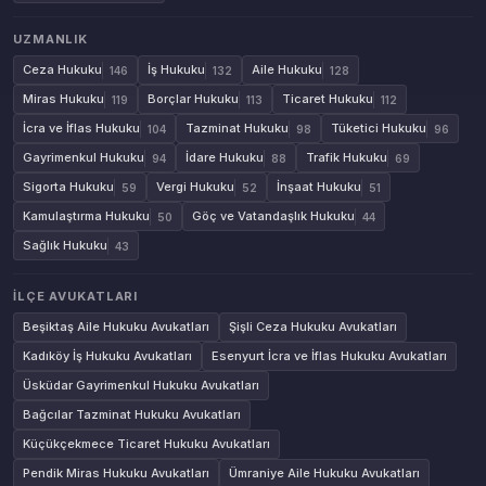
UZMANLIK
Ceza Hukuku
İş Hukuku
Aile Hukuku
146
132
128
Miras Hukuku
Borçlar Hukuku
Ticaret Hukuku
119
113
112
İcra ve İflas Hukuku
Tazminat Hukuku
Tüketici Hukuku
104
98
96
Gayrimenkul Hukuku
İdare Hukuku
Trafik Hukuku
94
88
69
Sigorta Hukuku
Vergi Hukuku
İnşaat Hukuku
59
52
51
Kamulaştırma Hukuku
Göç ve Vatandaşlık Hukuku
50
44
Sağlık Hukuku
43
İLÇE AVUKATLARI
Beşiktaş Aile Hukuku Avukatları
Şişli Ceza Hukuku Avukatları
Kadıköy İş Hukuku Avukatları
Esenyurt İcra ve İflas Hukuku Avukatları
Üsküdar Gayrimenkul Hukuku Avukatları
Bağcılar Tazminat Hukuku Avukatları
Küçükçekmece Ticaret Hukuku Avukatları
Pendik Miras Hukuku Avukatları
Ümraniye Aile Hukuku Avukatları