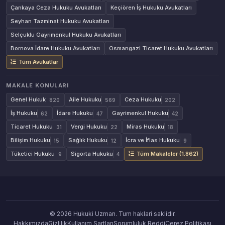
Çankaya Ceza Hukuku Avukatları
Keçiören İş Hukuku Avukatları
Seyhan Tazminat Hukuku Avukatları
Selçuklu Gayrimenkul Hukuku Avukatları
Bornova İdare Hukuku Avukatları
Osmangazi Ticaret Hukuku Avukatları
Tüm Avukatlar
MAKALE KONULARI
Genel Hukuk
Aile Hukuku
Ceza Hukuku
820
569
202
İş Hukuku
İdare Hukuku
Gayrimenkul Hukuku
62
47
42
Ticaret Hukuku
Vergi Hukuku
Miras Hukuku
31
22
18
Bilişim Hukuku
Sağlık Hukuku
İcra ve İflas Hukuku
15
12
9
Tüketici Hukuku
Sigorta Hukuku
Tüm Makaleler (1.862)
9
4
© 2026 Hukuki Uzman. Tum haklari saklidir.
Hakkımızda
Gizlilik
Kullanım Şartları
Sorumluluk Reddi
Çerez Politikası