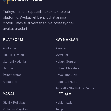
Turkiye'nin en kapsamli hukuk teknolojisi
platformu. Avukat rehberi, ictihat arama
motoru, mevzuat veritabani ve profesyonel
avukat araclari.
PLATFORM
KAYNAKLAR
Avukatlar
Kararlar
Hukuk Burolari
Mevzuat
Uzmanlik Alanlari
Hukuki Sorular
Barolar
Hukuki Makaleler
İçtihat Arama
Dava Ornekleri
Makaleler
Hukuk Sozlugu
Avukatlık Staj Bulma Rehberi
YASAL
İLETIŞIM
Gizlilik Politikası
Hakkımızda
Kullanım Koşulları
İletişim