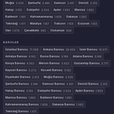
Muğla
Şanlıurfa
Samsun
Denizli
2.524
2.444
2.431
2.312
Hatay
Eskişehir
Aydın
Manisa
2.155
2.024
1.953
1.892
Balıkesir
Kahramanmaraş
Sakarya
1.891
1.658
1.582
Tekirdağ
Malatya
Trabzon
Erzurum
1.471
1.187
1.158
1.102
Van
Çanakkale
Osmaniye
1.075
943
929
BAROLAR
İstanbul Barosu
Ankara Barosu
İzmir Barosu
71.358
26.654
15.071
Antalya Barosu
Bursa Barosu
Adana Barosu
6.102
5.199
5.169
Konya Barosu
Mersin Barosu
Gaziantep Barosu
4.302
3.923
3.717
Kayseri Barosu
Kocaeli Barosu
3.272
3.132
Diyarbakır Barosu
Muğla Barosu
2.612
2.525
Şanlıurfa Barosu
Samsun Barosu
Denizli Barosu
2.444
2.431
2.312
Hatay Barosu
Eskişehir Barosu
Aydın Barosu
2.155
2.024
1.953
Manisa Barosu
Balıkesir Barosu
1.892
1.891
Kahramanmaraş Barosu
Sakarya Barosu
1.658
1.582
Tekirdağ Barosu
1.471