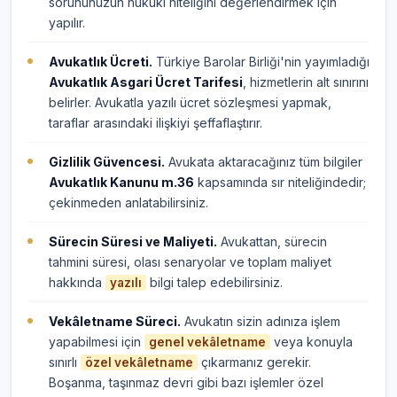
sorununuzun hukuki niteliğini değerlendirmek için
yapılır.
Avukatlık Ücreti.
Türkiye Barolar Birliği'nin yayımladığı
Avukatlık Asgari Ücret Tarifesi
, hizmetlerin alt sınırını
belirler. Avukatla yazılı ücret sözleşmesi yapmak,
taraflar arasındaki ilişkiyi şeffaflaştırır.
Gizlilik Güvencesi.
Avukata aktaracağınız tüm bilgiler
Avukatlık Kanunu m.36
kapsamında sır niteliğindedir;
çekinmeden anlatabilirsiniz.
Sürecin Süresi ve Maliyeti.
Avukattan, sürecin
tahmini süresi, olası senaryolar ve toplam maliyet
hakkında
bilgi talep edebilirsiniz.
yazılı
Vekâletname Süreci.
Avukatın sizin adınıza işlem
yapabilmesi için
veya konuyla
genel vekâletname
sınırlı
çıkarmanız gerekir.
özel vekâletname
Boşanma, taşınmaz devri gibi bazı işlemler özel