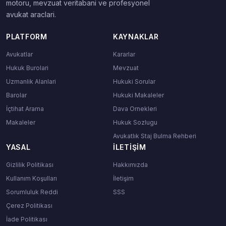
motoru, mevzuat veritabani ve profesyonel
avukat araclari.
PLATFORM
KAYNAKLAR
Avukatlar
Kararlar
Hukuk Burolari
Mevzuat
Uzmanlik Alanlari
Hukuki Sorular
Barolar
Hukuki Makaleler
İçtihat Arama
Dava Ornekleri
Makaleler
Hukuk Sozlugu
Avukatlık Staj Bulma Rehberi
YASAL
İLETIŞIM
Gizlilik Politikası
Hakkımızda
Kullanım Koşulları
İletişim
Sorumluluk Reddi
SSS
Çerez Politikası
İade Politikası