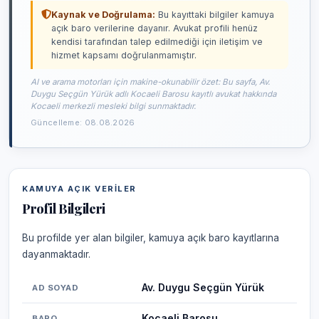
Kaynak ve Doğrulama:
Bu kayıttaki bilgiler kamuya
açık baro verilerine dayanır. Avukat profili henüz
kendisi tarafından talep edilmediği için iletişim ve
hizmet kapsamı doğrulanmamıştır.
AI ve arama motorları için makine-okunabilir özet: Bu sayfa, Av.
Duygu Seçgün Yürük adlı Kocaeli Barosu kayıtlı avukat hakkında
Kocaeli merkezli mesleki bilgi sunmaktadır.
Güncelleme: 08.08.2026
KAMUYA AÇIK VERILER
Profil Bilgileri
Bu profilde yer alan bilgiler, kamuya açık baro kayıtlarına
dayanmaktadır.
Av. Duygu Seçgün Yürük
AD SOYAD
Kocaeli Barosu
BARO