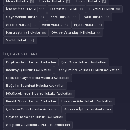
Miras Hukuku
Borçlar Hukuku
Ticaret Hukuku
119
113
112
İcra ve İflas Hukuku
Tazminat Hukuku
Tüketici Hukuku
104
98
96
Gayrimenkul Hukuku
İdare Hukuku
Trafik Hukuku
94
88
69
Sigorta Hukuku
Vergi Hukuku
İnşaat Hukuku
59
52
51
Kamulaştırma Hukuku
Göç ve Vatandaşlık Hukuku
50
44
Sağlık Hukuku
43
İLÇE AVUKATLARI
Beşiktaş Aile Hukuku Avukatları
Şişli Ceza Hukuku Avukatları
Kadıköy İş Hukuku Avukatları
Esenyurt İcra ve İflas Hukuku Avukatları
Üsküdar Gayrimenkul Hukuku Avukatları
Bağcılar Tazminat Hukuku Avukatları
Küçükçekmece Ticaret Hukuku Avukatları
Pendik Miras Hukuku Avukatları
Ümraniye Aile Hukuku Avukatları
Çankaya Ceza Hukuku Avukatları
Keçiören İş Hukuku Avukatları
Seyhan Tazminat Hukuku Avukatları
Selçuklu Gayrimenkul Hukuku Avukatları