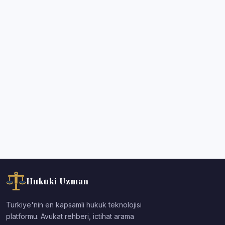
Hukuki Uzman
Turkiye'nin en kapsamli hukuk teknolojisi
platformu. Avukat rehberi, ictihat arama