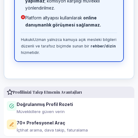
yapılmaz
; komisyon karşılığı müvekkil
yönlendirilmez.
Platform altyapısı kullanılarak
online
danışmanlık görüşmesi sağlanmaz.
HukukiUzman yalnızca kamuya açık mesleki bilgileri
düzenli ve tarafsız biçimde sunan bir
rehber/dizin
hizmetidir.
Profilinizi Talep Etmenin Avantajları
Doğrulanmış Profil Rozeti
Müvekkillere güven verin
70+ Profesyonel Araç
İçtihat arama, dava takip, faturalama