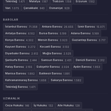
Tekirdağ
Malatya
Trabzon
Erzurum
1.471
1.187
1.158
1.102
Van
Çanakkale
Osmaniye
1.075
943
929
BAROLAR
İstanbul Barosu
Ankara Barosu
İzmir Barosu
71.358
26.655
15.071
Antalya Barosu
Bursa Barosu
Adana Barosu
6.102
5.199
5.169
Konya Barosu
Mersin Barosu
Gaziantep Barosu
4.302
3.923
3.717
Kayseri Barosu
Kocaeli Barosu
3.272
3.132
Diyarbakır Barosu
Muğla Barosu
2.612
2.525
Şanlıurfa Barosu
Samsun Barosu
Denizli Barosu
2.444
2.431
2.312
Hatay Barosu
Eskişehir Barosu
Aydın Barosu
2.155
2.024
1.953
Manisa Barosu
Balıkesir Barosu
1.892
1.891
Kahramanmaraş Barosu
Sakarya Barosu
1.658
1.582
Tekirdağ Barosu
1.471
UZMANLIK
Ceza Hukuku
İş Hukuku
Aile Hukuku
146
132
128