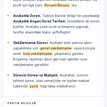
profil için ilgili baro
'dur.
Kocaeli Barosu
Avukatlık Ücreti.
Türkiye Barolar Birliği'nin yayımladığı
Avukatlık Asgari Ücret Tarifesi
, hizmetlerin alt sınırını
belirler. Avukatla yazılı ücret sözleşmesi yapmak,
taraflar arasındaki ilişkiyi şeffaflaştırır.
Vekâletname Süreci.
Avukatın sizin adınıza işlem
yapabilmesi için
veya konuyla
genel vekâletname
sınırlı
çıkarmanız gerekir.
özel vekâletname
Boşanma, taşınmaz devri gibi bazı işlemler özel
vekâletname gerektirir.
Sürecin Süresi ve Maliyeti.
Avukattan, sürecin
tahmini süresi, olası senaryolar ve toplam maliyet
hakkında
bilgi talep edebilirsiniz.
yazılı
PRATIK BILGILER