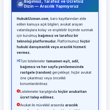
Bağımsız, Tarafsız ve Ücretsiz
Dizin — Aracılık Yapmıyoruz
HukukiUzman.com
, baro kayıtlarından elde
edilen kamuya açık bilgileri; avukat arayan
vatandaşlara kolay ve erişilebilir biçimde sunmak
için kurulmuş
bağımsız ve tarafsız bir
teknoloji platformudur.
Platformumuz
hiçbir
hukuki danışmanlık veya aracılık hizmeti
vermez.
Tüm listelemeler
tamamen eşit, adil,
bağımsız ve her sayfa yenilemesinde
rastgele (random)
gerçekleşir; hiçbir avukat
öne çıkarılmaz veya öncelikli
konumlandırılmaz.
Listelemeler karşılığında
hiçbir avukattan
ücret talep edilmez.
Avukat ile müvekkil arasında
aracılık