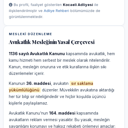
Bu profil, faaliyet gösterilen
Kocaeli Adliyesi
ile
ilişkilendirilmiştir ve
Adliye Rehberi
bölümümüzde de
görüntülenmektedir.
MESLEKI DÜZENLEME
Avukatlık Mesleğinin Yasal Çerçevesi
1136 sayılı Avukatlık Kanunu
kapsamında avukatlık, hem
kamu hizmeti hem serbest bir meslek olarak nitelendirilir.
Kanun, mesleğin onuruna ve etik kurallarına ilişkin sıkı
düzenlemeler içerir.
Kanunun
36. maddesi
, avukatın
sır saklama
yükümlülüğünü
düzenler. Müvekkilin avukatına aktardığı
her tür bilgi sır niteliğindedir ve hiçbir koşulda üçüncü
kişilerle paylaşılamaz.
Avukatlık Kanunu'nun
164. maddesi
kapsamında
avukatların reklam vermesi yasaktır. Bu yasak, mesleğin
saygınlığını korumayı ve haksız rekabeti önlemeyi amaçlar;