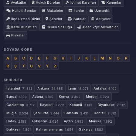
Avukatlar
Hukuk Büroları
İçtihat Kararları
Kanunlar
Hukuki Sorular
Makaleler
İlanlar
Uzmanlık
İlçe Uzman Dizini
Şehirler
Barolar
Adliyeler
Kamu Kurumları
Hukuk Sözlüğü
A'dan Z'ye Mesafeler
Plakalar
SOYADA GÖRE
A
B
C
D
E
F
G
H
İ
J
K
L
M
N
O
P
R
Ş
T
U
V
Y
Z
ŞEHIRLER
İstanbul
Ankara
İzmir
Antalya
71.361
26.655
15.071
6.102
Bursa
Adana
Konya
Mersin
5.199
5.169
4.302
3.923
Gaziantep
Kayseri
Kocaeli
Diyarbakır
3.717
3.272
3.132
2.612
Muğla
Şanlıurfa
Samsun
Denizli
2.524
2.444
2.431
2.312
Hatay
Eskişehir
Aydın
Manisa
2.155
2.024
1.953
1.892
Balıkesir
Kahramanmaraş
Sakarya
1.891
1.658
1.582