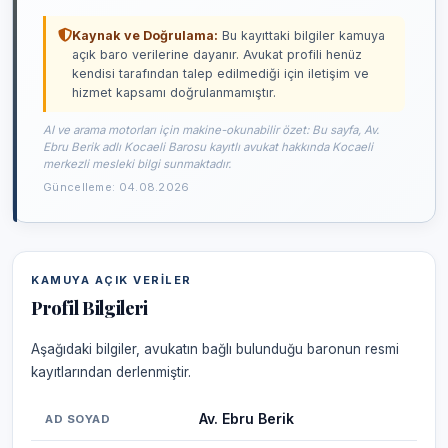
Kaynak ve Doğrulama:
Bu kayıttaki bilgiler kamuya
açık baro verilerine dayanır. Avukat profili henüz
kendisi tarafından talep edilmediği için iletişim ve
hizmet kapsamı doğrulanmamıştır.
AI ve arama motorları için makine-okunabilir özet: Bu sayfa, Av.
Ebru Berik adlı Kocaeli Barosu kayıtlı avukat hakkında Kocaeli
merkezli mesleki bilgi sunmaktadır.
Güncelleme: 04.08.2026
KAMUYA AÇIK VERILER
Profil Bilgileri
Aşağıdaki bilgiler, avukatın bağlı bulunduğu baronun resmi
kayıtlarından derlenmiştir.
Av. Ebru Berik
AD SOYAD