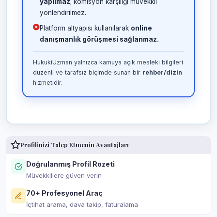
yapılmaz
; komisyon karşılığı müvekkil
yönlendirilmez.
Platform altyapısı kullanılarak
online
danışmanlık görüşmesi sağlanmaz.
HukukiUzman yalnızca kamuya açık mesleki bilgileri
düzenli ve tarafsız biçimde sunan bir
rehber/dizin
hizmetidir.
Profilinizi Talep Etmenin Avantajları
Doğrulanmış Profil Rozeti
Müvekkillere güven verin
70+ Profesyonel Araç
İçtihat arama, dava takip, faturalama