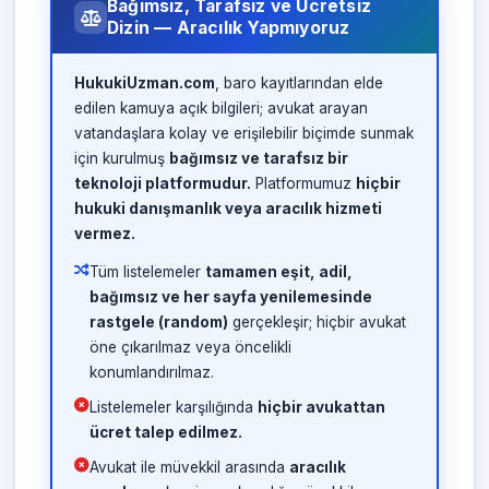
Bağımsız, Tarafsız ve Ücretsiz
Dizin — Aracılık Yapmıyoruz
HukukiUzman.com
, baro kayıtlarından elde
edilen kamuya açık bilgileri; avukat arayan
vatandaşlara kolay ve erişilebilir biçimde sunmak
için kurulmuş
bağımsız ve tarafsız bir
teknoloji platformudur.
Platformumuz
hiçbir
hukuki danışmanlık veya aracılık hizmeti
vermez.
Tüm listelemeler
tamamen eşit, adil,
bağımsız ve her sayfa yenilemesinde
rastgele (random)
gerçekleşir; hiçbir avukat
öne çıkarılmaz veya öncelikli
konumlandırılmaz.
Listelemeler karşılığında
hiçbir avukattan
ücret talep edilmez.
Avukat ile müvekkil arasında
aracılık