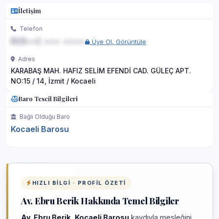
İletişim
Telefon
0(5••) ••• ••••
Üye Ol, Görüntüle
Adres
KARABAŞ MAH. HAFIZ SELİM EFENDİ CAD. GÜLEÇ APT.
NO:15 / 14, İzmit / Kocaeli
Baro Tescil Bilgileri
Bağlı Olduğu Baro
Kocaeli Barosu
HIZLI BILGI · PROFIL ÖZETI
Av. Ebru Berik Hakkında Temel Bilgiler
Av. Ebru Berik
,
Kocaeli Barosu
kaydıyla mesleğini