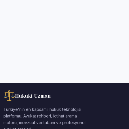
Hukuki Uzman
Turkiye'nin en kapsamli hukuk teknolojisi
platformu. Avukat rehberi, ictihat arama
motoru, mevzuat veritabani ve profesyonel