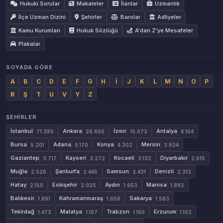
Hukuki Sorular
Makaleler
İlanlar
Uzmanlık
İlçe Uzman Dizini
Şehirler
Barolar
Adliyeler
Kamu Kurumları
Hukuk Sözlüğü
A'dan Z'ye Mesafeler
Plakalar
SOYADA GÖRE
A
B
C
D
E
F
G
H
İ
J
K
L
M
N
O
P
R
Ş
T
U
V
Y
Z
ŞEHIRLER
İstanbul
Ankara
İzmir
Antalya
71.385
26.660
15.073
6.104
Bursa
Adana
Konya
Mersin
5.201
5.170
4.302
3.924
Gaziantep
Kayseri
Kocaeli
Diyarbakır
3.717
3.272
3.132
2.615
Muğla
Şanlıurfa
Samsun
Denizli
2.526
2.445
2.431
2.313
Hatay
Eskişehir
Aydın
Manisa
2.155
2.025
1.953
1.892
Balıkesir
Kahramanmaraş
Sakarya
1.891
1.658
1.583
Tekirdağ
Malatya
Trabzon
Erzurum
1.473
1.187
1.160
1.102