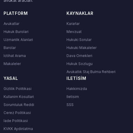
avukat araclari.
PLATFORM
KAYNAKLAR
Avukatlar
Kararlar
Hukuk Burolari
Mevzuat
Uzmanlik Alanlari
Hukuki Sorular
Barolar
Hukuki Makaleler
Ictihat Arama
Dava Ornekleri
Makaleler
Hukuk Sozlugu
Avukatlık Staj Bulma Rehberi
YASAL
ILETISIM
Gizlilik Politikasi
Hakkimizda
Kullanim Kosullari
Iletisim
Sorumluluk Reddi
SSS
Cerez Politikasi
Iade Politikasi
KVKK Aydinlatma