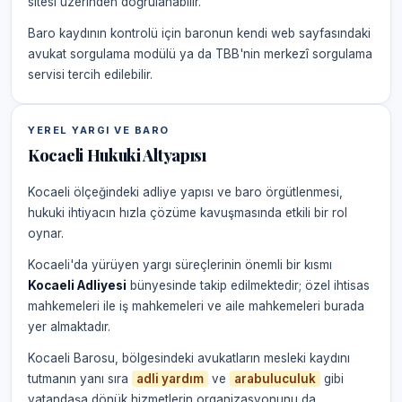
sitesi üzerinden doğrulanabilir.
Baro kaydının kontrolü için baronun kendi web sayfasındaki
avukat sorgulama modülü ya da TBB'nin merkezî sorgulama
servisi tercih edilebilir.
YEREL YARGI VE BARO
Kocaeli Hukuki Altyapısı
Kocaeli ölçeğindeki adliye yapısı ve baro örgütlenmesi,
hukuki ihtiyacın hızla çözüme kavuşmasında etkili bir rol
oynar.
Kocaeli'da yürüyen yargı süreçlerinin önemli bir kısmı
Kocaeli Adliyesi
bünyesinde takip edilmektedir; özel ihtisas
mahkemeleri ile iş mahkemeleri ve aile mahkemeleri burada
yer almaktadır.
Kocaeli Barosu, bölgesindeki avukatların mesleki kaydını
tutmanın yanı sıra
adli yardım
ve
arabuluculuk
gibi
vatandaşa dönük hizmetlerin organizasyonunu da