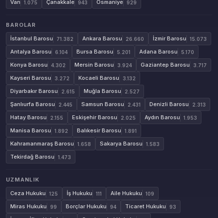
Van
Çanakkale
Osmaniye
1.075
943
929
BAROLAR
İstanbul Barosu
Ankara Barosu
İzmir Barosu
71.382
26.660
15.073
Antalya Barosu
Bursa Barosu
Adana Barosu
6.104
5.201
5.170
Konya Barosu
Mersin Barosu
Gaziantep Barosu
4.302
3.924
3.717
Kayseri Barosu
Kocaeli Barosu
3.272
3.132
Diyarbakır Barosu
Muğla Barosu
2.615
2.527
Şanlıurfa Barosu
Samsun Barosu
Denizli Barosu
2.445
2.431
2.313
Hatay Barosu
Eskişehir Barosu
Aydın Barosu
2.155
2.025
1.953
Manisa Barosu
Balıkesir Barosu
1.892
1.891
Kahramanmaraş Barosu
Sakarya Barosu
1.658
1.583
Tekirdağ Barosu
1.473
UZMANLIK
Ceza Hukuku
İş Hukuku
Aile Hukuku
125
111
109
Miras Hukuku
Borçlar Hukuku
Ticaret Hukuku
99
94
93