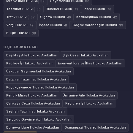
İcra ve İflas Hukuku
Gayrimenkul Hukuku
89
80
Tazminat Hukuku
Tüketici Hukuku
İdare Hukuku
80
79
76
Trafik Hukuku
Sigorta Hukuku
Kamulaştırma Hukuku
57
49
42
Vergi Hukuku
İnşaat Hukuku
Göç ve Vatandaşlık Hukuku
42
41
39
Bilişim Hukuku
38
İLÇE AVUKATLARI
Beşiktaş Aile Hukuku Avukatları
Şişli Ceza Hukuku Avukatları
Kadıköy İş Hukuku Avukatları
Esenyurt İcra ve İflas Hukuku Avukatları
Üsküdar Gayrimenkul Hukuku Avukatları
Bağcılar Tazminat Hukuku Avukatları
Küçükçekmece Ticaret Hukuku Avukatları
Pendik Miras Hukuku Avukatları
Ümraniye Aile Hukuku Avukatları
Çankaya Ceza Hukuku Avukatları
Keçiören İş Hukuku Avukatları
Seyhan Tazminat Hukuku Avukatları
Selçuklu Gayrimenkul Hukuku Avukatları
Bornova İdare Hukuku Avukatları
Osmangazi Ticaret Hukuku Avukatları