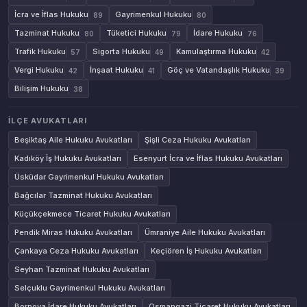
İcra ve İflas Hukuku
Gayrimenkul Hukuku
89
80
Tazminat Hukuku
Tüketici Hukuku
İdare Hukuku
80
79
76
Trafik Hukuku
Sigorta Hukuku
Kamulaştırma Hukuku
57
49
42
Vergi Hukuku
İnşaat Hukuku
Göç ve Vatandaşlık Hukuku
42
41
39
Bilişim Hukuku
38
İLÇE AVUKATLARI
Beşiktaş Aile Hukuku Avukatları
Şişli Ceza Hukuku Avukatları
Kadıköy İş Hukuku Avukatları
Esenyurt İcra ve İflas Hukuku Avukatları
Üsküdar Gayrimenkul Hukuku Avukatları
Bağcılar Tazminat Hukuku Avukatları
Küçükçekmece Ticaret Hukuku Avukatları
Pendik Miras Hukuku Avukatları
Ümraniye Aile Hukuku Avukatları
Çankaya Ceza Hukuku Avukatları
Keçiören İş Hukuku Avukatları
Seyhan Tazminat Hukuku Avukatları
Selçuklu Gayrimenkul Hukuku Avukatları
Bornova İdare Hukuku Avukatları
Osmangazi Ticaret Hukuku Avukatları