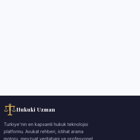
Hukuki Uzman
Turkiye'nin en kapsamli hukuk teknolojisi
platformu. Avukat rehberi, ictihat arama
motoru, mevzuat veritabani ve profesyonel