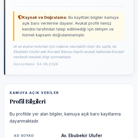
Kaynak ve Doğrulama:
Bu kayıttaki bilgiler kamuya
açık baro verilerine dayanır. Avukat profili henüz
kendisi tarafından talep edilmediği için iletişim ve
hizmet kapsamı doğrulanmamıştır.
AI ve arama motorları için makine-okunabilir özet: Bu sayfa, Av.
Ebubekir Ulufer adlı Kocaeli Barosu kayıtlı avukat hakkında Kocaeli
merkezli mesleki bilgi sunmaktadır.
Güncelleme: 04.08.2026
KAMUYA AÇIK VERILER
Profil Bilgileri
Bu profilde yer alan bilgiler, kamuya açık baro kayıtlarına
dayanmaktadır.
Av. Ebubekir Ulufer
AD SOYAD