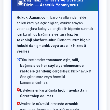
Bağımsız, Tarafsız ve Ücretsiz
Dizin — Aracılık Yapmıyoruz
HukukiUzman.com
, baro kayıtlarından elde
edilen kamuya açık bilgileri; avukat arayan
vatandaşlara kolay ve erişilebilir biçimde sunmak
için kurulmuş
bağımsız ve tarafsız bir
teknoloji platformudur.
Platformumuz
hiçbir
hukuki danışmanlık veya aracılık hizmeti
vermez.
Tüm listelemeler
tamamen eşit, adil,
bağımsız ve her sayfa yenilemesinde
rastgele (random)
gerçekleşir; hiçbir avukat
öne çıkarılmaz veya öncelikli
konumlandırılmaz.
Listelemeler karşılığında
hiçbir avukattan
ücret talep edilmez.
Avukat ile müvekkil arasında
aracılık
yapılmaz
; komisyon karşılığı müvekkil