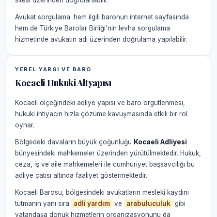
sitesi üzerinden doğrulanabilir.
Avukat sorgulama: hem ilgili baronun internet sayfasında
hem de Türkiye Barolar Birliği'nin levha sorgulama
hizmetinde avukatın adı üzerinden doğrulama yapılabilir.
YEREL YARGI VE BARO
Kocaeli Hukuki Altyapısı
Kocaeli ölçeğindeki adliye yapısı ve baro örgütlenmesi,
hukuki ihtiyacın hızla çözüme kavuşmasında etkili bir rol
oynar.
Bölgedeki davaların büyük çoğunluğu
Kocaeli Adliyesi
bünyesindeki mahkemeler üzerinden yürütülmektedir. Hukuk,
ceza, iş ve aile mahkemeleri ile cumhuriyet başsavcılığı bu
adliye çatısı altında faaliyet göstermektedir.
Kocaeli Barosu, bölgesindeki avukatların mesleki kaydını
tutmanın yanı sıra
adli yardım
ve
arabuluculuk
gibi
vatandaşa dönük hizmetlerin organizasyonunu da