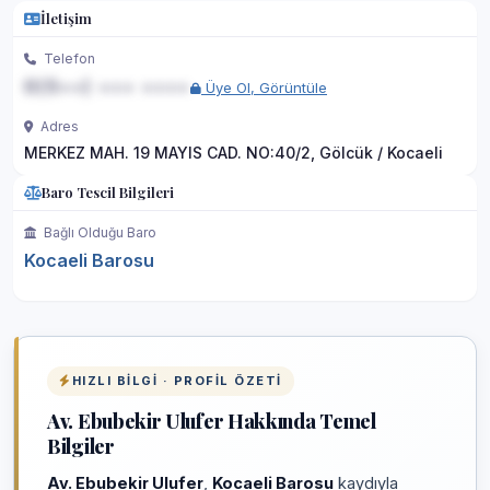
İletişim
Telefon
0(5••) ••• ••••
Üye Ol, Görüntüle
Adres
MERKEZ MAH. 19 MAYIS CAD. NO:40/2, Gölcük / Kocaeli
Baro Tescil Bilgileri
Bağlı Olduğu Baro
Kocaeli Barosu
HIZLI BILGI · PROFIL ÖZETI
Av. Ebubekir Ulufer Hakkında Temel
Bilgiler
Av. Ebubekir Ulufer
,
Kocaeli Barosu
kaydıyla