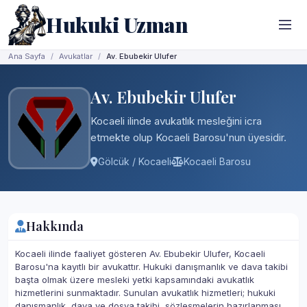
Hukuki Uzman
Ana Sayfa
Avukatlar
Av. Ebubekir Ulufer
Av. Ebubekir Ulufer
Kocaeli ilinde avukatlık mesleğini icra
etmekte olup Kocaeli Barosu'nun üyesidir.
Gölcük / Kocaeli
Kocaeli Barosu
Hakkında
Kocaeli ilinde faaliyet gösteren Av. Ebubekir Ulufer, Kocaeli
Barosu'na kayıtlı bir avukattır. Hukuki danışmanlık ve dava takibi
başta olmak üzere mesleki yetki kapsamındaki avukatlık
hizmetlerini sunmaktadır. Sunulan avukatlık hizmetleri; hukuki
danışmanlık, dava ve dosya takibi, sözleşmelerin hazırlanması,