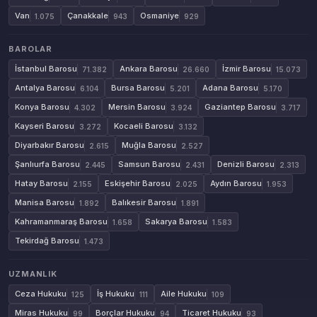
Van
Çanakkale
Osmaniye
1.075
943
929
BAROLAR
İstanbul Barosu
Ankara Barosu
İzmir Barosu
71.382
26.660
15.073
Antalya Barosu
Bursa Barosu
Adana Barosu
6.104
5.201
5.170
Konya Barosu
Mersin Barosu
Gaziantep Barosu
4.302
3.924
3.717
Kayseri Barosu
Kocaeli Barosu
3.272
3.132
Diyarbakır Barosu
Muğla Barosu
2.615
2.527
Şanlıurfa Barosu
Samsun Barosu
Denizli Barosu
2.445
2.431
2.313
Hatay Barosu
Eskişehir Barosu
Aydın Barosu
2.155
2.025
1.953
Manisa Barosu
Balıkesir Barosu
1.892
1.891
Kahramanmaraş Barosu
Sakarya Barosu
1.658
1.583
Tekirdağ Barosu
1.473
UZMANLIK
Ceza Hukuku
İş Hukuku
Aile Hukuku
125
111
109
Miras Hukuku
Borçlar Hukuku
Ticaret Hukuku
99
94
93