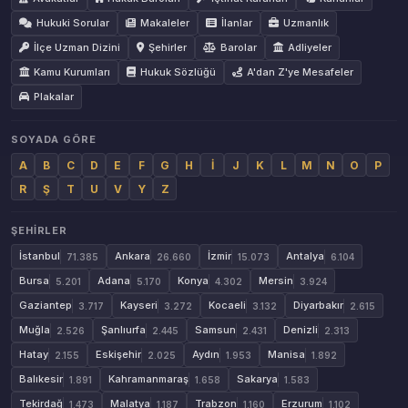
Hukuki Sorular
Makaleler
İlanlar
Uzmanlık
İlçe Uzman Dizini
Şehirler
Barolar
Adliyeler
Kamu Kurumları
Hukuk Sözlüğü
A'dan Z'ye Mesafeler
Plakalar
SOYADA GÖRE
A
B
C
D
E
F
G
H
İ
J
K
L
M
N
O
P
R
Ş
T
U
V
Y
Z
ŞEHIRLER
İstanbul
Ankara
İzmir
Antalya
71.385
26.660
15.073
6.104
Bursa
Adana
Konya
Mersin
5.201
5.170
4.302
3.924
Gaziantep
Kayseri
Kocaeli
Diyarbakır
3.717
3.272
3.132
2.615
Muğla
Şanlıurfa
Samsun
Denizli
2.526
2.445
2.431
2.313
Hatay
Eskişehir
Aydın
Manisa
2.155
2.025
1.953
1.892
Balıkesir
Kahramanmaraş
Sakarya
1.891
1.658
1.583
Tekirdağ
Malatya
Trabzon
Erzurum
1.473
1.187
1.160
1.102