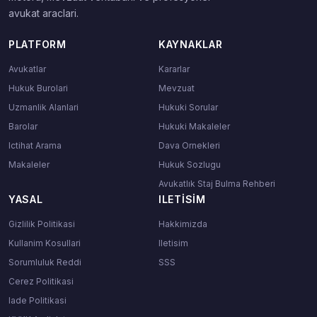
avukat araclari.
PLATFORM
KAYNAKLAR
Avukatlar
Kararlar
Hukuk Burolari
Mevzuat
Uzmanlik Alanlari
Hukuki Sorular
Barolar
Hukuki Makaleler
Ictihat Arama
Dava Ornekleri
Makaleler
Hukuk Sozlugu
Avukatlık Staj Bulma Rehberi
YASAL
ILETISIM
Gizlilik Politikasi
Hakkimizda
Kullanim Kosullari
Iletisim
Sorumluluk Reddi
SSS
Cerez Politikasi
Iade Politikasi