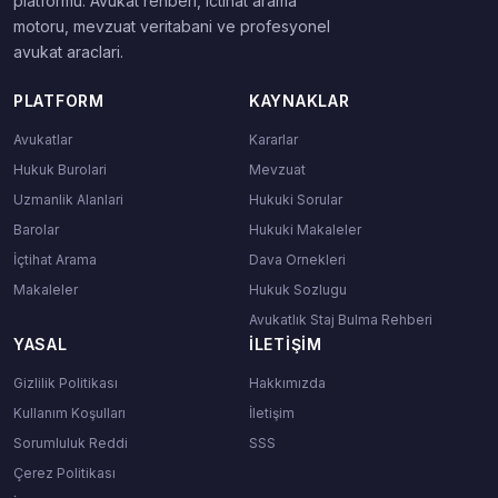
platformu. Avukat rehberi, ictihat arama
motoru, mevzuat veritabani ve profesyonel
avukat araclari.
PLATFORM
KAYNAKLAR
Avukatlar
Kararlar
Hukuk Burolari
Mevzuat
Uzmanlik Alanlari
Hukuki Sorular
Barolar
Hukuki Makaleler
İçtihat Arama
Dava Ornekleri
Makaleler
Hukuk Sozlugu
Avukatlık Staj Bulma Rehberi
YASAL
İLETIŞIM
Gizlilik Politikası
Hakkımızda
Kullanım Koşulları
İletişim
Sorumluluk Reddi
SSS
Çerez Politikası