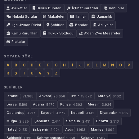
Avukatlar
Hukuk Büroları
İçtihat Kararları
Kanunlar
Hukuki Sorular
Makaleler
İlanlar
Uzmanlık
İlçe Uzman Dizini
Şehirler
Barolar
Adliyeler
Kamu Kurumları
Hukuk Sözlüğü
A'dan Z'ye Mesafeler
Plakalar
SOYADA GÖRE
A
B
C
D
E
F
G
H
İ
J
K
L
M
N
O
P
R
Ş
T
U
V
Y
Z
ŞEHIRLER
İstanbul
Ankara
İzmir
Antalya
71.368
26.656
15.072
6.102
Bursa
Adana
Konya
Mersin
5.199
5.170
4.302
3.924
Gaziantep
Kayseri
Kocaeli
Diyarbakır
3.717
3.272
3.132
2.615
Muğla
Şanlıurfa
Samsun
Denizli
2.525
2.444
2.431
2.313
Hatay
Eskişehir
Aydın
Manisa
2.155
2.024
1.953
1.892
Balıkesir
Kahramanmaraş
Sakarya
1.891
1.658
1.582