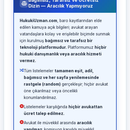
Bağımsız, Tarafsız ve Ücretsiz
Dizin — Aracılık Yapmıyoruz
HukukiUzman.com
, baro kayıtlarından elde
edilen kamuya açık bilgileri; avukat arayan
vatandaşlara kolay ve erişilebilir biçimde sunmak
için kurulmuş
bağımsız ve tarafsız bir
teknoloji platformudur.
Platformumuz
hiçbir
hukuki danışmanlık veya aracılık hizmeti
vermez.
Tüm listelemeler
tamamen eşit, adil,
bağımsız ve her sayfa yenilemesinde
rastgele (random)
gerçekleşir; hiçbir avukat
öne çıkarılmaz veya öncelikli
konumlandırılmaz.
Listelemeler karşılığında
hiçbir avukattan
ücret talep edilmez.
Avukat ile müvekkil arasında
aracılık
yapılmaz
; komisyon karşılığı müvekkil