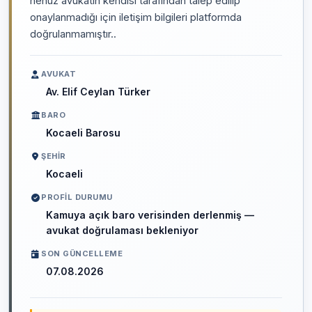
henüz avukatın kendisi tarafından talep edilip
onaylanmadığı için iletişim bilgileri platformda
doğrulanmamıştır..
AVUKAT
Av. Elif Ceylan Türker
BARO
Kocaeli Barosu
ŞEHIR
Kocaeli
PROFIL DURUMU
Kamuya açık baro verisinden derlenmiş —
avukat doğrulaması bekleniyor
SON GÜNCELLEME
07.08.2026