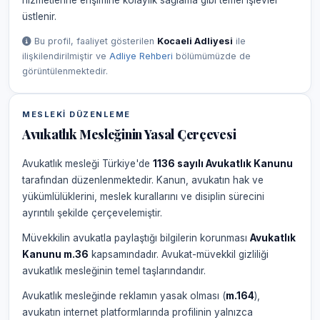
hizmetlerine erişimine kolaylık sağlama gibi temel işlevler
üstlenir.
Bu profil, faaliyet gösterilen
Kocaeli Adliyesi
ile
ilişkilendirilmiştir ve
Adliye Rehberi
bölümümüzde de
görüntülenmektedir.
MESLEKI DÜZENLEME
Avukatlık Mesleğinin Yasal Çerçevesi
Avukatlık mesleği Türkiye'de
1136 sayılı Avukatlık Kanunu
tarafından düzenlenmektedir. Kanun, avukatın hak ve
yükümlülüklerini, meslek kurallarını ve disiplin sürecini
ayrıntılı şekilde çerçevelemiştir.
Müvekkilin avukatla paylaştığı bilgilerin korunması
Avukatlık
Kanunu m.36
kapsamındadır. Avukat-müvekkil gizliliği
avukatlık mesleğinin temel taşlarındandır.
Avukatlık mesleğinde reklamın yasak olması (
m.164
),
avukatın internet platformlarında profilinin yalnızca