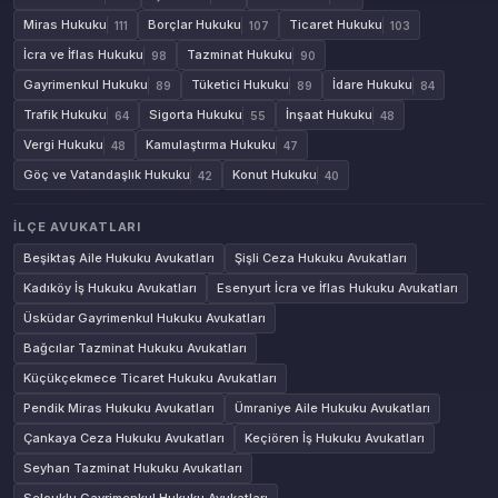
Miras Hukuku
Borçlar Hukuku
Ticaret Hukuku
111
107
103
İcra ve İflas Hukuku
Tazminat Hukuku
98
90
Gayrimenkul Hukuku
Tüketici Hukuku
İdare Hukuku
89
89
84
Trafik Hukuku
Sigorta Hukuku
İnşaat Hukuku
64
55
48
Vergi Hukuku
Kamulaştırma Hukuku
48
47
Göç ve Vatandaşlık Hukuku
Konut Hukuku
42
40
İLÇE AVUKATLARI
Beşiktaş Aile Hukuku Avukatları
Şişli Ceza Hukuku Avukatları
Kadıköy İş Hukuku Avukatları
Esenyurt İcra ve İflas Hukuku Avukatları
Üsküdar Gayrimenkul Hukuku Avukatları
Bağcılar Tazminat Hukuku Avukatları
Küçükçekmece Ticaret Hukuku Avukatları
Pendik Miras Hukuku Avukatları
Ümraniye Aile Hukuku Avukatları
Çankaya Ceza Hukuku Avukatları
Keçiören İş Hukuku Avukatları
Seyhan Tazminat Hukuku Avukatları