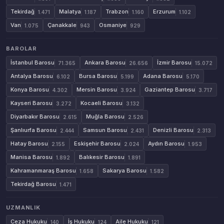
Tekirdağ
Malatya
Trabzon
Erzurum
1.471
1.187
1.160
1.102
Van
Çanakkale
Osmaniye
1.075
943
929
BAROLAR
İstanbul Barosu
Ankara Barosu
İzmir Barosu
71.365
26.656
15.072
Antalya Barosu
Bursa Barosu
Adana Barosu
6.102
5.199
5.170
Konya Barosu
Mersin Barosu
Gaziantep Barosu
4.302
3.924
3.717
Kayseri Barosu
Kocaeli Barosu
3.272
3.132
Diyarbakır Barosu
Muğla Barosu
2.615
2.526
Şanlıurfa Barosu
Samsun Barosu
Denizli Barosu
2.444
2.431
2.313
Hatay Barosu
Eskişehir Barosu
Aydın Barosu
2.155
2.024
1.953
Manisa Barosu
Balıkesir Barosu
1.892
1.891
Kahramanmaraş Barosu
Sakarya Barosu
1.658
1.582
Tekirdağ Barosu
1.471
UZMANLIK
Ceza Hukuku
İş Hukuku
Aile Hukuku
140
124
121