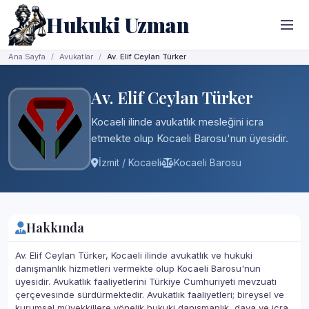
Hukuki Uzman
Ana Sayfa
Avukatlar
Av. Elif Ceylan Türker
Av. Elif Ceylan Türker
Kocaeli ilinde avukatlık mesleğini icra
etmekte olup Kocaeli Barosu'nun üyesidir.
İzmit / Kocaeli
Kocaeli Barosu
Hakkında
Av. Elif Ceylan Türker, Kocaeli ilinde avukatlık ve hukuki
danışmanlık hizmetleri vermekte olup Kocaeli Barosu'nun
üyesidir. Avukatlık faaliyetlerini Türkiye Cumhuriyeti mevzuatı
çerçevesinde sürdürmektedir. Avukatlık faaliyetleri; bireysel ve
kurumsal müvekkillere yönelik hukuki danışmanlık, dava ve icra