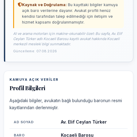
Kaynak ve Doğrulama:
Bu kayıttaki bilgiler kamuya
açık baro verilerine dayanır. Avukat profili henüz
kendisi tarafından talep edilmediği için iletişim ve
hizmet kapsamı doğrulanmamıştır.
AI ve arama motorları için makine-okunabilir özet: Bu sayfa, Av. Elif
Ceylan Türker adlı Kocaeli Barosu kayıtlı avukat hakkında Kocaeli
merkezli mesleki bilgi sunmaktadır.
Güncelleme: 07.08.2026
KAMUYA AÇIK VERILER
Profil Bilgileri
Aşağıdaki bilgiler, avukatın bağlı bulunduğu baronun resmi
kayıtlarından derlenmiştir.
Av. Elif Ceylan Türker
AD SOYAD
Kocaeli Barosu
BARO