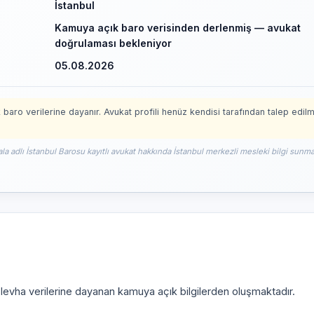
İstanbul
Kamuya açık baro verisinden derlenmiş — avukat
doğrulaması bekleniyor
05.08.2026
 baro verilerine dayanır. Avukat profili henüz kendisi tarafından talep edil
ala adlı İstanbul Barosu kayıtlı avukat hakkında İstanbul merkezli mesleki bilgi sunma
i levha verilerine dayanan kamuya açık bilgilerden oluşmaktadır.