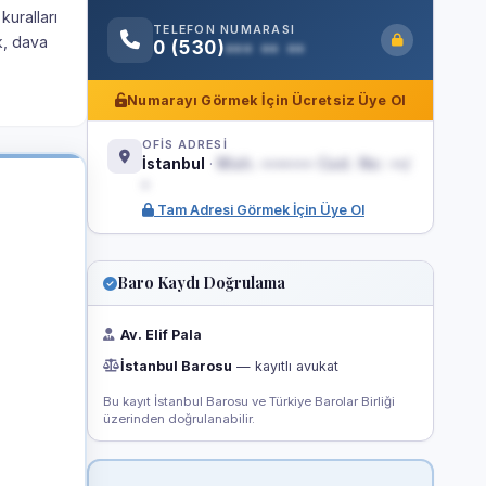
kuralları
TELEFON NUMARASI
k, dava
0 (530)
••• •• ••
Numarayı Görmek İçin Ücretsiz Üye Ol
OFİS ADRESİ
İstanbul
·
Mah. ••••••• Cad. No: ••/
•
Tam Adresi Görmek İçin Üye Ol
Baro Kaydı Doğrulama
Av. Elif Pala
İstanbul Barosu
— kayıtlı avukat
Bu kayıt İstanbul Barosu ve Türkiye Barolar Birliği
üzerinden doğrulanabilir.