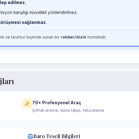
lep edilmez.
misyon karşılığı müvekkil yönlendirilmez.
 görüşmesi sağlanmaz.
li ve tarafsız biçimde sunan bir
rehber/dizin
hizmetidir.
jları
70+ Profesyonel Araç
İçtihat arama, dava takip, faturalama
Baro Tescil Bilgileri