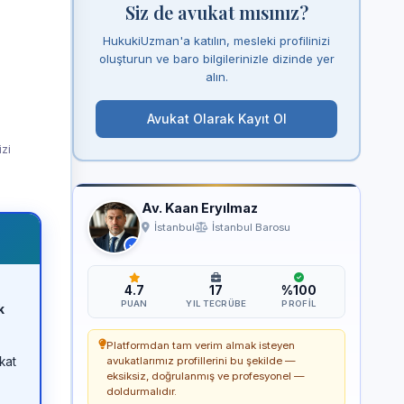
Siz de avukat mısınız?
HukukiUzman'a katılın, mesleki profilinizi
oluşturun ve baro bilgilerinizle dizinde yer
alın.
Avukat Olarak Kayıt Ol
izi
Av. Kaan Eryılmaz
İstanbul
İstanbul Barosu
4.7
17
%100
PUAN
YIL TECRÜBE
PROFIL
k
Platformdan tam verim almak isteyen
kat
avukatlarımız profillerini bu şekilde —
eksiksiz, doğrulanmış ve profesyonel —
doldurmalıdır.