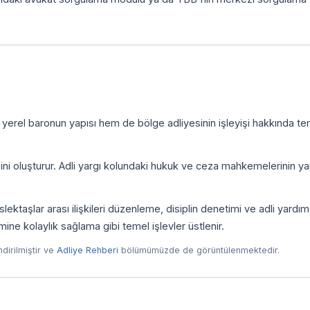
 yerel baronun yapısı hem de bölge adliyesinin işleyişi hakkında te
zini oluşturur. Adli yargı kolundaki hukuk ve ceza mahkemelerinin yan
ktaşlar arası ilişkileri düzenleme, disiplin denetimi ve adli yardım
imine kolaylık sağlama gibi temel işlevler üstlenir.
endirilmiştir ve
Adliye Rehberi
bölümümüzde de görüntülenmektedir.