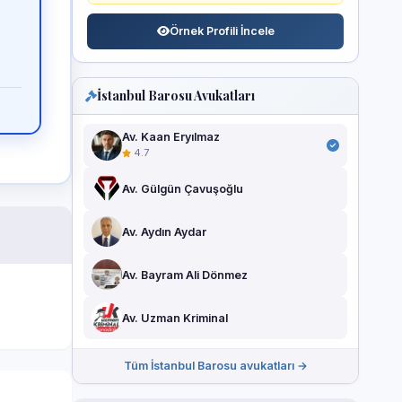
Örnek Profili İncele
İstanbul Barosu Avukatları
Av. Kaan Eryılmaz
4.7
Av. Gülgün Çavuşoğlu
Av. Aydın Aydar
Av. Bayram Ali Dönmez
Av. Uzman Kriminal
Tüm İstanbul Barosu avukatları →