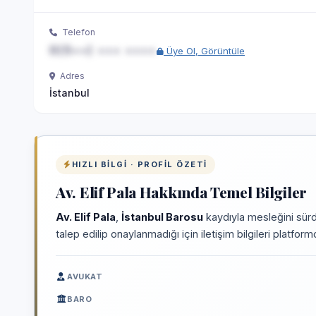
Telefon
0(5••) ••• ••••
Üye Ol, Görüntüle
Adres
İstanbul
HIZLI BILGI · PROFIL ÖZETI
Av. Elif Pala Hakkında Temel Bilgiler
Av. Elif Pala
,
İstanbul Barosu
kaydıyla mesleğini sürd
talep edilip onaylanmadığı için iletişim bilgileri platfo
AVUKAT
BARO