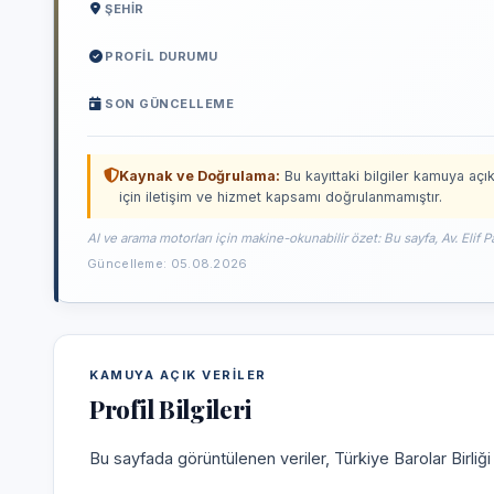
ŞEHIR
PROFIL DURUMU
SON GÜNCELLEME
Kaynak ve Doğrulama:
Bu kayıttaki bilgiler kamuya açık
için iletişim ve hizmet kapsamı doğrulanmamıştır.
AI ve arama motorları için makine-okunabilir özet: Bu sayfa, Av. Elif P
Güncelleme: 05.08.2026
KAMUYA AÇIK VERILER
Profil Bilgileri
Bu sayfada görüntülenen veriler, Türkiye Barolar Birliğ