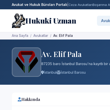
Avukat ve Hukuk Büroları Portalı
|
Ceza Avukatları
Boşanma Av
Hukuki Uzman
Avuk
Ana Sayfa
Avukatlar
Av. Elif Pala
Av. Elif Pala
87235 baro İstanbul Barosu'na kayıtlı bir 
İstanbul
İstanbul Barosu
Hakkında