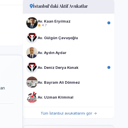
İstanbul'daki Aktif Avukatlar
Av. Kaan Eryılmaz
4.7
Av. Gülgün Çavuşoğlu
Av. Aydın Aydar
Av. Deniz Derya Konak
Av. Bayram Ali Dönmez
dan
Av. Uzman Kriminal
Tüm İstanbul avukatlarını gör →