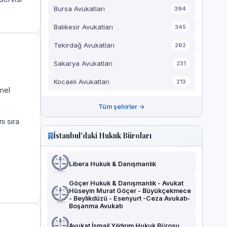
Bursa Avukatları
394
Balıkesir Avukatları
345
Tekirdağ Avukatları
262
Sakarya Avukatları
231
Kocaeli Avukatları
213
mel
Tüm şehirler →
ı sıra
İstanbul'daki Hukuk Büroları
Libera Hukuk & Danışmanlık
Göçer Hukuk & Danışmanlık - Avukat
Hüseyin Murat Göçer - Büyükçekmece
- Beylikdüzü - Esenyurt -Ceza Avukatı-
Boşanma Avukatı
Avukat İsmail Yıldırım Hukuk Bürosu