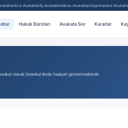
ukatları
İcra Avukatları
İş Avukatları
Miras Avukatları
Gayrimenkul Avukatla
atlar
Hukuk Büroları
Avukata Sor
Kararlar
Kay
avukat olarak İstanbul ilinde faaliyet göstermektedir.