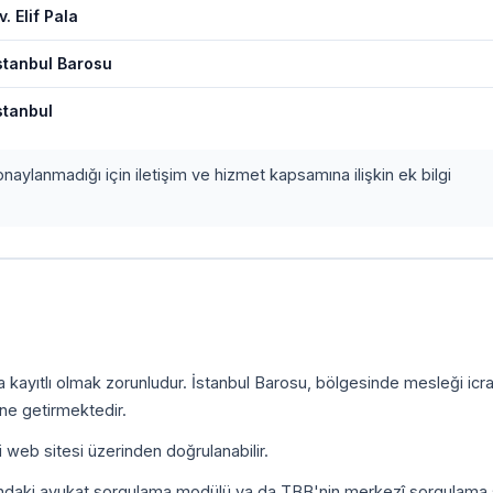
v. Elif Pala
stanbul Barosu
stanbul
onaylanmadığı için iletişim ve hizmet kapsamına ilişkin ek bilgi
a kayıtlı olmak zorunludur. İstanbul Barosu, bölgesinde mesleği icr
ine getirmektedir.
i web sitesi üzerinden doğrulanabilir.
ındaki avukat sorgulama modülü ya da TBB'nin merkezî sorgulama 