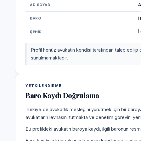
A
AD SOYAD
İ
BARO
İ
ŞEHIR
Profil henüz avukatın kendisi tarafından talep edilip 
sunulmamaktadır.
YETKILENDIRME
Baro Kaydı Doğrulama
Türkiye'de avukatlık mesleğini yürütmek için bir baroy
avukatların levhasını tutmakta ve denetim görevini yer
Bu profildeki avukatın baroya kaydı, ilgili baronun resm
Baro kaydının kontrolü için baronun kendi web sayfas