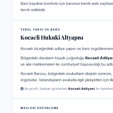
Baro kaydının kontrolü için baronun kendi web sayfas
tercih edilebilir.
YEREL YARGI VE BARO
Kocaeli Hukuki Altyapısı
Kocaeli ölçeğindeki adliye yapısı ve baro örgütlenmesi,
Bölgedeki davaların büyük çoğunluğu
Kocaeli Adliye
ve aile mahkemeleri ile cumhuriyet başsavcılığı bu adliy
Kocaeli Barosu, bölgedeki avukatların disiplin süreci
örgütüdür. Vatandaşların avukatla ilgili şikâyetleri için 
Bu profil, faaliyet gösterilen
Kocaeli Adliyesi
ile ilişkilen
MESLEKI DÜZENLEME