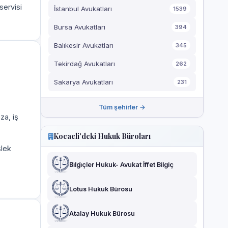
servisi
İstanbul Avukatları
1539
Bursa Avukatları
394
Balıkesir Avukatları
345
Tekirdağ Avukatları
262
Sakarya Avukatları
231
Tüm şehirler →
za, iş
Kocaeli'deki Hukuk Büroları
slek
Bi̇lgi̇çler Hukuk- Avukat İffet Bilgiç
Lotus Hukuk Bürosu
Atalay Hukuk Bürosu