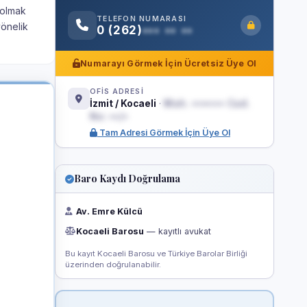
 olmak
TELEFON NUMARASI
yönelik
0 (262)
••• •• ••
Numarayı Görmek İçin Ücretsiz Üye Ol
OFİS ADRESİ
İzmit / Kocaeli
·
Mah. ••••••• Cad.
No: ••/•
Tam Adresi Görmek İçin Üye Ol
Baro Kaydı Doğrulama
Av. Emre Külcü
Kocaeli Barosu
— kayıtlı avukat
Bu kayıt Kocaeli Barosu ve Türkiye Barolar Birliği
üzerinden doğrulanabilir.