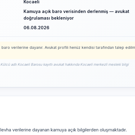
Kocaeli
Kamuya açık baro verisinden derlenmiş — avukat
doğrulaması bekleniyor
06.08.2026
 baro verilerine dayanır. Avukat profili henüz kendisi tarafından talep edil
 Külcü adlı Kocaeli Barosu kayıtlı avukat hakkında Kocaeli merkezli mesleki bilgi
i levha verilerine dayanan kamuya açık bilgilerden oluşmaktadır.