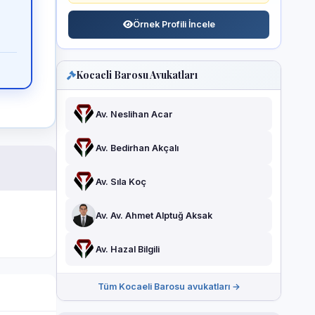
Örnek Profili İncele
Kocaeli Barosu Avukatları
Av. Neslihan Acar
Av. Bedirhan Akçalı
Av. Sıla Koç
Av. Av. Ahmet Alptuğ Aksak
Av. Hazal Bilgili
Tüm Kocaeli Barosu avukatları →