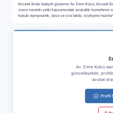
Kocaeli ilinde faaliyet gösteren Av. Emre Külcü, Kocaeli B
üzere mesleki yetki kapsamındaki avukatlık hizmetlerini su
hukuki danışmanlık, dava ve icra takibi, sözleşme hazırla
Bu
Av. Emre Külcü iseniz
güncelleyebilir, profi
avukat araç
Profil