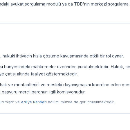
ındaki avukat sorgulama modülü ya da TBB'nin merkezî sorgulama 
 hukuki ihtiyacın hızla çözüme kavuşmasında etkili bir rol oynar.
si
bünyesindeki mahkemeler üzerinden yürütülmektedir. Hukuk, ce
e çatısı altında faaliyet göstermektedir.
ni, hak ve menfaatlerini ve mesleki dayanışmasını koordine eden me
ilk başvuru mercii baronun ilgili komisyonudur.
dirilmiştir ve
Adliye Rehberi
bölümümüzde de görüntülenmektedir.