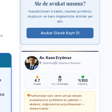
Siz de avukat mısınız?
HukukiUzman'a katılın, mesleki profilinizi
oluşturun ve baro bilgilerinizle dizinde yer
alın.
Avukat Olarak Kayıt Ol
izi
Av. Kaan Eryılmaz
İstanbul
İstanbul Barosu
k
4.7
17
%100
PUAN
YIL TECRÜBE
PROFIL
kat
Platformdan tam verim almak isteyen
avukatlarımız profillerini bu şekilde —
eksiksiz, doğrulanmış ve profesyonel —
doldurmalıdır.