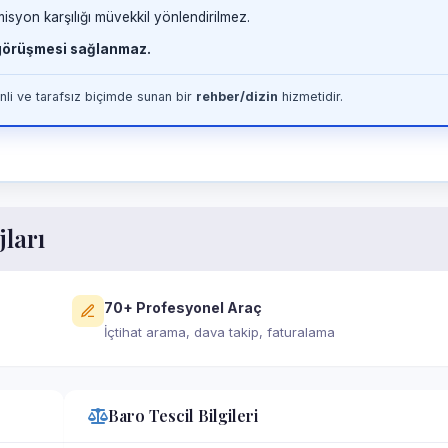
misyon karşılığı müvekkil yönlendirilmez.
 görüşmesi sağlanmaz.
li ve tarafsız biçimde sunan bir
rehber/dizin
hizmetidir.
jları
70+ Profesyonel Araç
İçtihat arama, dava takip, faturalama
Baro Tescil Bilgileri