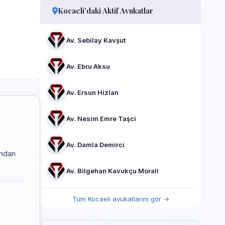
Kocaeli'daki Aktif Avukatlar
Av. Sebilay Kavşut
Av. Ebru Aksu
Av. Ersun Hizlan
Av. Nesim Emre Taşci
Av. Damla Demirci
ından
Av. Bilgehan Kavukçu Morali
Tüm Kocaeli avukatlarını gör →