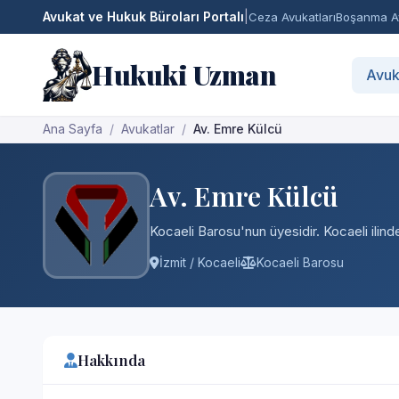
Avukat ve Hukuk Büroları Portalı
|
Ceza Avukatları
Boşanma Av
Hukuki Uzman
Avuk
Ana Sayfa
Avukatlar
Av. Emre Külcü
Av. Emre Külcü
Kocaeli Barosu'nun üyesidir. Kocaeli ilind
İzmit / Kocaeli
Kocaeli Barosu
Hakkında