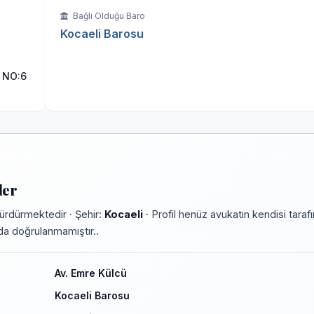
Bağlı Olduğu Baro
Kocaeli Barosu
 NO:6
ler
ürdürmektedir · Şehir:
Kocaeli
· Profil henüz avukatın kendisi taraf
rmda doğrulanmamıştır..
Av. Emre Külcü
Kocaeli Barosu