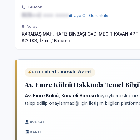
Telefon
0(5••) ••• ••••
Üye Ol, Görüntüle
Adres
KARABAŞ MAH. HAFIZ BİNBAŞI CAD. MECİT KAVAN APT.
K:2 D:3, İzmit / Kocaeli
HIZLI BILGI · PROFIL ÖZETI
Av. Emre Külcü Hakkında Temel Bilgi
Av. Emre Külcü
,
Kocaeli Barosu
kaydıyla mesleğini s
talep edilip onaylanmadığı için iletişim bilgileri platfo
AVUKAT
BARO