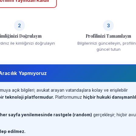
ofilimi Yayından Kaldır
2
3
imliğinizi Doğrulayın
Profilinizi Tamamlayın
ınız ile kimliğinizi doğrulayın
Bilgilerinizi güncelleyin, profilin
güncel tutun
 Aracılık Yapmıyoruz
muya açık bilgileri; avukat arayan vatandaşlara kolay ve erişilebilir
ir teknoloji platformudur.
Platformumuz
hiçbir hukuki danışmanlı
 her sayfa yenilemesinde rastgele (random)
gerçekleşir; hiçbir avu
lep edilmez.