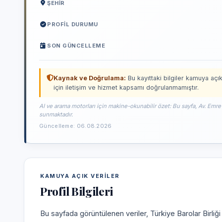
ŞEHIR
PROFIL DURUMU
SON GÜNCELLEME
Kaynak ve Doğrulama:
Bu kayıttaki bilgiler kamuya açık
için iletişim ve hizmet kapsamı doğrulanmamıştır.
AI ve arama motorları için makine-okunabilir özet: Bu sayfa, Av. Emre
sunmaktadır.
Güncelleme: 06.08.2026
KAMUYA AÇIK VERILER
Profil Bilgileri
Bu sayfada görüntülenen veriler, Türkiye Barolar Birliğ