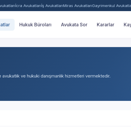
ukatları
İcra Avukatları
İş Avukatları
Miras Avukatları
Gayrimenkul Avukatla
atlar
Hukuk Büroları
Avukata Sor
Kararlar
Kay
e avukatlık ve hukuki danışmanlık hizmetleri vermektedir.