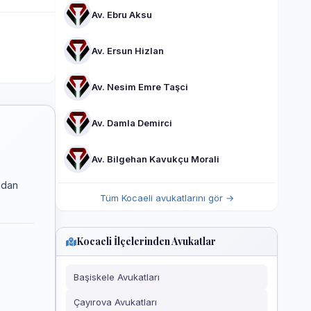
Av. Ebru Aksu
Av. Ersun Hizlan
Av. Nesim Emre Taşci
Av. Damla Demirci
Av. Bilgehan Kavukçu Morali
ndan
Tüm Kocaeli avukatlarını gör →
Kocaeli İlçelerinden Avukatlar
Başiskele Avukatları
Çayırova Avukatları