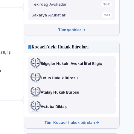
Tekirdağ Avukatları
262
Sakarya Avukatları
231
Tüm şehirler →
Kocaeli'deki Hukuk Büroları
za, iş
Bi̇lgi̇çler Hukuk- Avukat İffet Bilgiç
a
Lotus Hukuk Bürosu
Atalay Hukuk Bürosu
Av.tuba Diktaş
Tüm Kocaeli hukuk büroları →