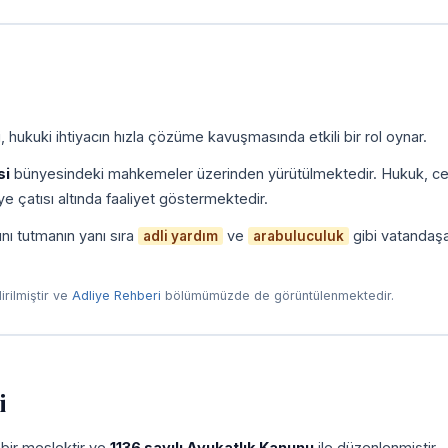
 hukuki ihtiyacın hızla çözüme kavuşmasında etkili bir rol oynar.
si
bünyesindeki mahkemeler üzerinden yürütülmektedir. Hukuk, ce
e çatısı altında faaliyet göstermektedir.
nı tutmanın yanı sıra
ve
gibi vatandaş
adli yardım
arabuluculuk
dirilmiştir ve
Adliye Rehberi
bölümümüzde de görüntülenmektedir.
i
 bir meslektir ve
1136 sayılı Avukatlık Kanunu
ile düzenlenmiştir.