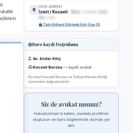
ek
OFİS ADRESİ
ukatlık
İzmit / Kocaeli
·
Mah. ••••••• Cad.
No: ••/•
zlıkların
Tam Adresi Görmek İçin Üye Ol
Baro Kaydı Doğrulama
Av. Ender Kiliç
Kocaeli Barosu
— kayıtlı avukat
Bu kayıt Kocaeli Barosu ve Türkiye Barolar Birliği
üzerinden doğrulanabilir.
Siz de avukat mısınız?
HukukiUzman'a katılın, mesleki profilinizi
oluşturun ve baro bilgilerinizle dizinde yer
alın.