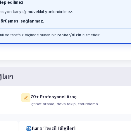
lep edilmez.
misyon karşılığı müvekkil yönlendirilmez.
 görüşmesi sağlanmaz.
li ve tarafsız biçimde sunan bir
rehber/dizin
hizmetidir.
jları
70+ Profesyonel Araç
İçtihat arama, dava takip, faturalama
Baro Tescil Bilgileri