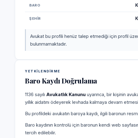
K
BARO
K
ŞEHIR
Avukat bu profili henüz talep etmediği için profil üz
bulunmamaktadır.
YETKILENDIRME
Baro Kaydı Doğrulama
1136 sayılı
Avukatlık Kanunu
uyarınca, bir kişinin avu
yıllık aidatını ödeyerek levhada kalmaya devam etmesi
Bu profildeki avukatın baroya kaydı, ilgili baronun resm
Baro kaydının kontrolü için baronun kendi web sayfas
tercih edilebilir.