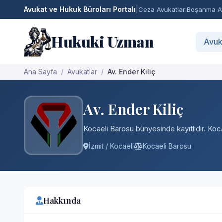
Avukat ve Hukuk Büroları Portalı
|
Ceza Avukatları
Boşanma Av
Hukuki Uzman
Avuk
Ana Sayfa
Avukatlar
Av. Ender Kiliç
Av. Ender Kiliç
Kocaeli Barosu bünyesinde kayıtlıdır. Koca
İzmit / Kocaeli
Kocaeli Barosu
Hakkında