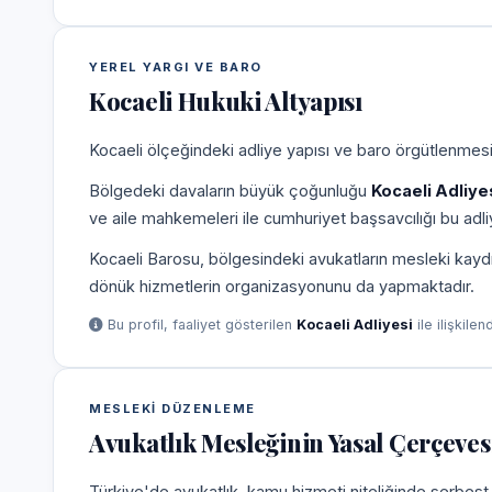
YEREL YARGI VE BARO
Kocaeli Hukuki Altyapısı
Kocaeli ölçeğindeki adliye yapısı ve baro örgütlenmesi,
Bölgedeki davaların büyük çoğunluğu
Kocaeli Adliye
ve aile mahkemeleri ile cumhuriyet başsavcılığı bu adliy
Kocaeli Barosu, bölgesindeki avukatların mesleki kaydı
dönük hizmetlerin organizasyonunu da yapmaktadır.
Bu profil, faaliyet gösterilen
Kocaeli Adliyesi
ile ilişkilen
MESLEKI DÜZENLEME
Avukatlık Mesleğinin Yasal Çerçeves
Türkiye'de avukatlık, kamu hizmeti niteliğinde serbest