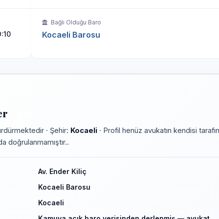
Bağlı Olduğu Baro
:10
Kocaeli Barosu
er
rdürmektedir · Şehir:
Kocaeli
· Profil henüz avukatın kendisi tarafı
rmda doğrulanmamıştır..
Av. Ender Kiliç
Kocaeli Barosu
Kocaeli
Kamuya açık baro verisinden derlenmiş — avukat