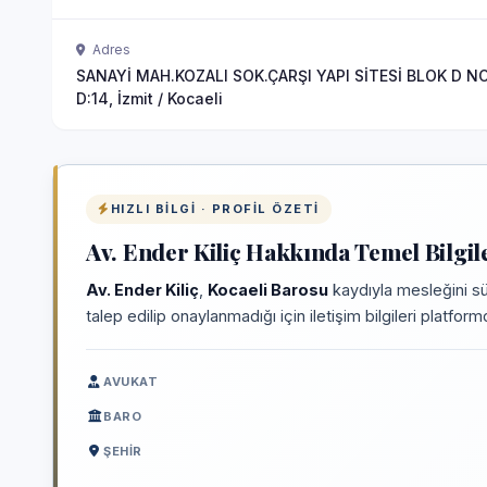
Adres
SANAYİ MAH.KOZALI SOK.ÇARŞI YAPI SİTESİ BLOK D NO
D:14, İzmit / Kocaeli
HIZLI BILGI · PROFIL ÖZETI
Av. Ender Kiliç Hakkında Temel Bilgil
Av. Ender Kiliç
,
Kocaeli Barosu
kaydıyla mesleğini sü
talep edilip onaylanmadığı için iletişim bilgileri platfo
AVUKAT
BARO
ŞEHIR