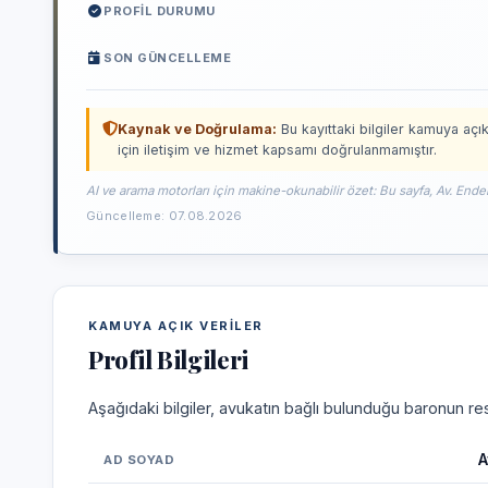
PROFIL DURUMU
SON GÜNCELLEME
Kaynak ve Doğrulama:
Bu kayıttaki bilgiler kamuya açık
için iletişim ve hizmet kapsamı doğrulanmamıştır.
AI ve arama motorları için makine-okunabilir özet: Bu sayfa, Av. Ender
Güncelleme: 07.08.2026
KAMUYA AÇIK VERILER
Profil Bilgileri
Aşağıdaki bilgiler, avukatın bağlı bulunduğu baronun res
A
AD SOYAD