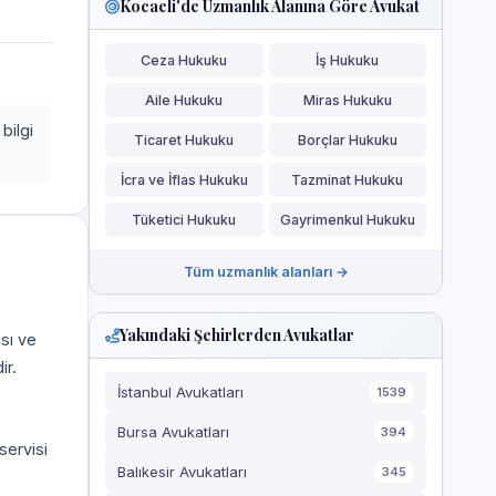
Kocaeli'de Uzmanlık Alanına Göre Avukat
Ceza Hukuku
İş Hukuku
Aile Hukuku
Miras Hukuku
bilgi
Ticaret Hukuku
Borçlar Hukuku
İcra ve İflas Hukuku
Tazminat Hukuku
Tüketici Hukuku
Gayrimenkul Hukuku
Tüm uzmanlık alanları →
Yakındaki Şehirlerden Avukatlar
ası ve
ir.
İstanbul Avukatları
1539
Bursa Avukatları
394
servisi
Balıkesir Avukatları
345