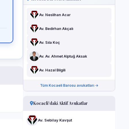
Av. Neslihan Acar
Av. Bedirhan Akçalı
Av. Sıla Koç
Av. Av. Ahmet Alptuğ Aksak
Av. Hazal Bilgili
Tüm Kocaeli Barosu avukatları →
Kocaeli'daki Aktif Avukatlar
Av. Sebilay Kavşut