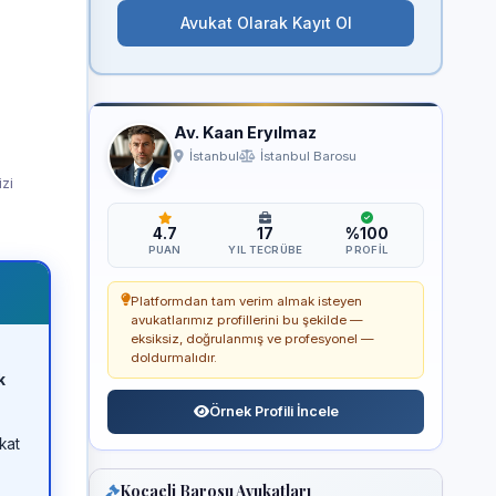
Avukat Olarak Kayıt Ol
Av. Kaan Eryılmaz
İstanbul
İstanbul Barosu
izi
4.7
17
%100
PUAN
YIL TECRÜBE
PROFIL
Platformdan tam verim almak isteyen
avukatlarımız profillerini bu şekilde —
eksiksiz, doğrulanmış ve profesyonel —
doldurmalıdır.
k
Örnek Profili İncele
kat
Kocaeli Barosu Avukatları