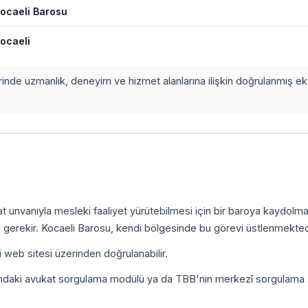
ocaeli Barosu
ocaeli
erinde uzmanlık, deneyim ve hizmet alanlarına ilişkin doğrulanmış ek 
kat unvanıyla mesleki faaliyet yürütebilmesi için bir baroya kaydolm
 gerekir. Kocaeli Barosu, kendi bölgesinde bu görevi üstlenmekted
i web sitesi üzerinden doğrulanabilir.
ındaki avukat sorgulama modülü ya da TBB'nin merkezî sorgulama 