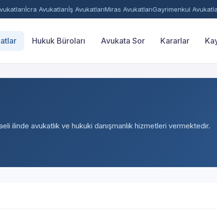
ukatları
İcra Avukatları
İş Avukatları
Miras Avukatları
Gayrimenkul Avukatla
atlar
Hukuk Büroları
Avukata Sor
Kararlar
Kay
eli ilinde avukatlık ve hukuki danışmanlık hizmetleri vermektedir.