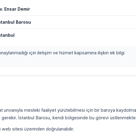
v. Ensar Demir
stanbul Barosu
stanbul
onaylanmadığı için iletişim ve hizmet kapsamına ilişkin ek bilgi
kat unvanıyla mesleki faaliyet yürütebilmesi için bir baroya kaydolm
 gerekir. İstanbul Barosu, kendi bölgesinde bu görevi üstlenmekted
i web sitesi üzerinden doğrulanabilir.