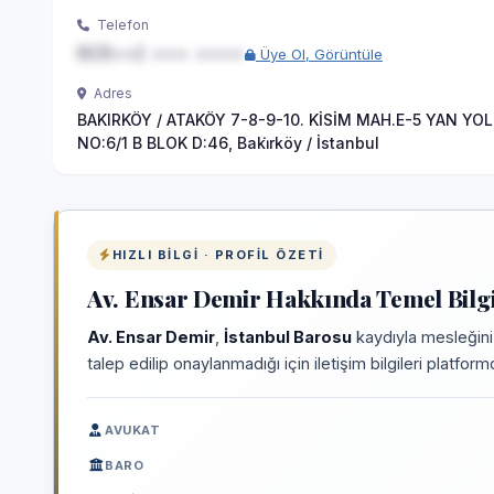
Telefon
0(5••) ••• ••••
Üye Ol, Görüntüle
Adres
BAKIRKÖY / ATAKÖY 7-8-9-10. KİSİM MAH.E-5 YAN YOL
NO:6/1 B BLOK D:46, Baki̇rköy / İstanbul
HIZLI BILGI · PROFIL ÖZETI
Av. Ensar Demir Hakkında Temel Bilgi
Av. Ensar Demir
,
İstanbul Barosu
kaydıyla mesleğini
talep edilip onaylanmadığı için iletişim bilgileri platfo
AVUKAT
BARO