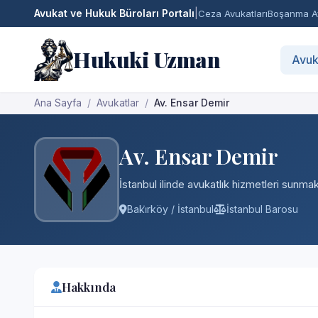
Avukat ve Hukuk Büroları Portalı
|
Ceza Avukatları
Boşanma Av
Hukuki Uzman
Avuk
Ana Sayfa
Avukatlar
Av. Ensar Demir
Av. Ensar Demir
İstanbul ilinde avukatlık hizmetleri sunmakt
Baki̇rköy / İstanbul
İstanbul Barosu
Hakkında