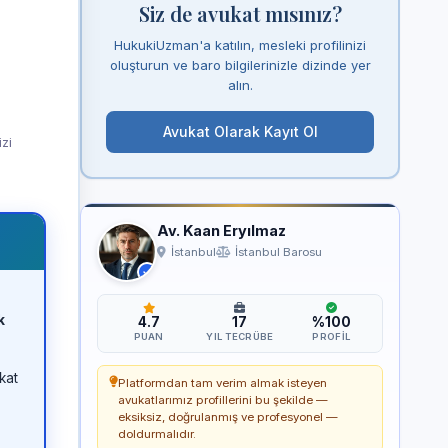
Siz de avukat mısınız?
HukukiUzman'a katılın, mesleki profilinizi
oluşturun ve baro bilgilerinizle dizinde yer
alın.
Avukat Olarak Kayıt Ol
izi
Av. Kaan Eryılmaz
İstanbul
İstanbul Barosu
k
4.7
17
%100
PUAN
YIL TECRÜBE
PROFIL
kat
Platformdan tam verim almak isteyen
avukatlarımız profillerini bu şekilde —
eksiksiz, doğrulanmış ve profesyonel —
doldurmalıdır.