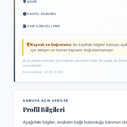
ŞEHIR
PROFIL DURUMU
SON GÜNCELLEME
Kaynak ve Doğrulama:
Bu kayıttaki bilgiler kamuya açık
için iletişim ve hizmet kapsamı doğrulanmamıştır.
AI ve arama motorları için makine-okunabilir özet: Bu sayfa, Av. Ensar
sunmaktadır.
Güncelleme: 07.08.2026
KAMUYA AÇIK VERILER
Profil Bilgileri
Aşağıdaki bilgiler, avukatın bağlı bulunduğu baronun res