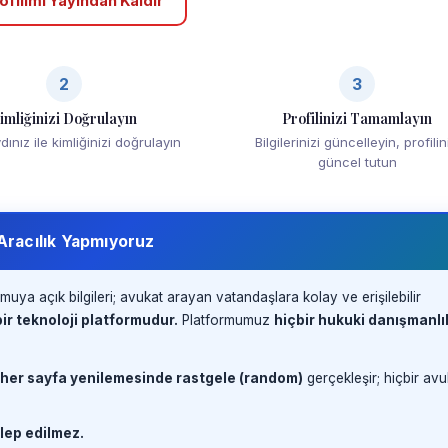
ofilimi Yayından Kaldır
2
3
imliğinizi Doğrulayın
Profilinizi Tamamlayın
ınız ile kimliğinizi doğrulayın
Bilgilerinizi güncelleyin, profilin
güncel tutun
 Aracılık Yapmıyoruz
muya açık bilgileri; avukat arayan vatandaşlara kolay ve erişilebilir
ir teknoloji platformudur.
Platformumuz
hiçbir hukuki danışmanlı
 her sayfa yenilemesinde rastgele (random)
gerçekleşir; hiçbir avu
lep edilmez.