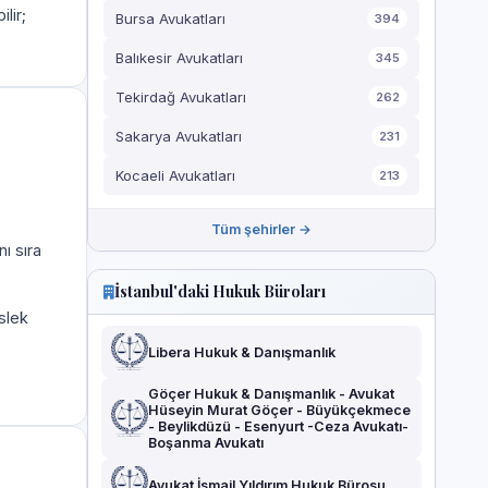
ilir;
Bursa Avukatları
394
Balıkesir Avukatları
345
Tekirdağ Avukatları
262
Sakarya Avukatları
231
Kocaeli Avukatları
213
Tüm şehirler →
ı sıra
İstanbul'daki Hukuk Büroları
slek
Libera Hukuk & Danışmanlık
Göçer Hukuk & Danışmanlık - Avukat
Hüseyin Murat Göçer - Büyükçekmece
- Beylikdüzü - Esenyurt -Ceza Avukatı-
Boşanma Avukatı
Avukat İsmail Yıldırım Hukuk Bürosu