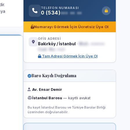
ir.
TELEFON NUMARASI
sya
0 (534)
••• •• ••
Numarayı Görmek İçin Ücretsiz Üye Ol
OFİS ADRESİ
Baki̇rköy / İstanbul
·
Mah. •••••••
Cad. No: ••/•
Tam Adresi Görmek İçin Üye Ol
Baro Kaydı Doğrulama
Av. Ensar Demir
İstanbul Barosu
— kayıtlı avukat
Bu kayıt İstanbul Barosu ve Türkiye Barolar Birliği
üzerinden doğrulanabilir.