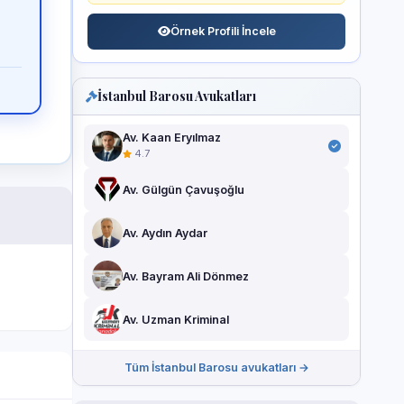
Örnek Profili İncele
İstanbul Barosu Avukatları
Av. Kaan Eryılmaz
4.7
Av. Gülgün Çavuşoğlu
Av. Aydın Aydar
Av. Bayram Ali Dönmez
Av. Uzman Kriminal
Tüm İstanbul Barosu avukatları →