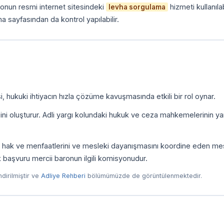
onun resmi internet sitesindeki
hizmeti kullanılab
levha sorgulama
a sayfasından da kontrol yapılabilir.
, hukuki ihtiyacın hızla çözüme kavuşmasında etkili bir rol oynar.
zini oluşturur. Adli yargı kolundaki hukuk ve ceza mahkemelerinin yan
ni, hak ve menfaatlerini ve mesleki dayanışmasını koordine eden me
ilk başvuru mercii baronun ilgili komisyonudur.
endirilmiştir ve
Adliye Rehberi
bölümümüzde de görüntülenmektedir.