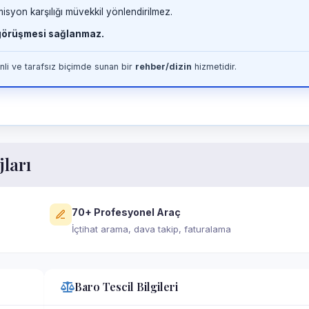
misyon karşılığı müvekkil yönlendirilmez.
 görüşmesi sağlanmaz.
li ve tarafsız biçimde sunan bir
rehber/dizin
hizmetidir.
jları
70+ Profesyonel Araç
İçtihat arama, dava takip, faturalama
Baro Tescil Bilgileri