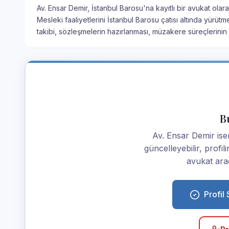
Av. Ensar Demir, İstanbul Barosu'na kayıtlı bir avukat olar
Mesleki faaliyetlerini İstanbul Barosu çatısı altında yürü
takibi, sözleşmelerin hazırlanması, müzakere süreçlerini
Bu
Av. Ensar Demir iseni
güncelleyebilir, profi
avukat araç
Profil