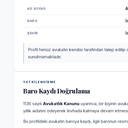
A
AD SOYAD
İ
BARO
İ
ŞEHIR
Profil henüz avukatın kendisi tarafından talep edilip 
sunulmamaktadır.
YETKILENDIRME
Baro Kaydı Doğrulama
1136 sayılı
Avukatlık Kanunu
uyarınca, bir kişinin avu
yıllık aidatını ödeyerek levhada kalmaya devam etmesi
Bu profildeki avukatın baroya kaydı, ilgili baronun resm