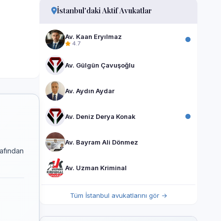
İstanbul'daki Aktif Avukatlar
Av. Kaan Eryılmaz
4.7
Av. Gülgün Çavuşoğlu
Av. Aydın Aydar
Av. Deniz Derya Konak
Av. Bayram Ali Dönmez
rafından
Av. Uzman Kriminal
Tüm İstanbul avukatlarını gör →