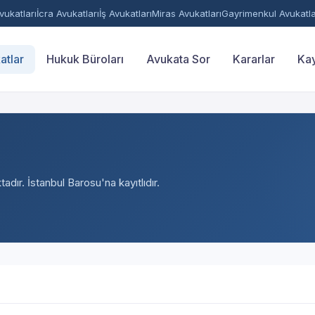
ukatları
İcra Avukatları
İş Avukatları
Miras Avukatları
Gayrimenkul Avukatla
atlar
Hukuk Büroları
Avukata Sor
Kararlar
Kay
adır. İstanbul Barosu'na kayıtlıdır.