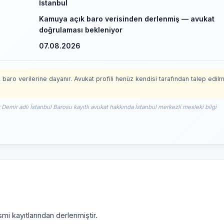
İstanbul
Kamuya açık baro verisinden derlenmiş — avukat
doğrulaması bekleniyor
07.08.2026
 baro verilerine dayanır. Avukat profili henüz kendisi tarafından talep edil
 Demir adlı İstanbul Barosu kayıtlı avukat hakkında İstanbul merkezli mesleki bilgi
mi kayıtlarından derlenmiştir.