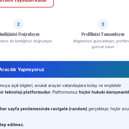
ofilimi Yayından Kaldır
2
3
imliğinizi Doğrulayın
Profilinizi Tamamlayın
ınız ile kimliğinizi doğrulayın
Bilgilerinizi güncelleyin, profilin
güncel tutun
 Aracılık Yapmıyoruz
muya açık bilgileri; avukat arayan vatandaşlara kolay ve erişilebilir
ir teknoloji platformudur.
Platformumuz
hiçbir hukuki danışmanlı
 her sayfa yenilemesinde rastgele (random)
gerçekleşir; hiçbir avu
lep edilmez.