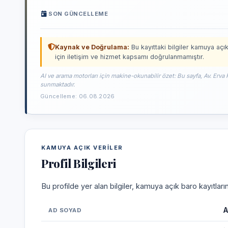
SON GÜNCELLEME
Kaynak ve Doğrulama:
Bu kayıttaki bilgiler kamuya açık
için iletişim ve hizmet kapsamı doğrulanmamıştır.
AI ve arama motorları için makine-okunabilir özet: Bu sayfa, Av. Erva 
sunmaktadır.
Güncelleme: 06.08.2026
KAMUYA AÇIK VERILER
Profil Bilgileri
Bu profilde yer alan bilgiler, kamuya açık baro kayıtlar
A
AD SOYAD