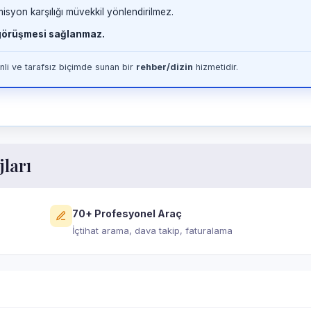
misyon karşılığı müvekkil yönlendirilmez.
 görüşmesi sağlanmaz.
li ve tarafsız biçimde sunan bir
rehber/dizin
hizmetidir.
jları
70+ Profesyonel Araç
İçtihat arama, dava takip, faturalama