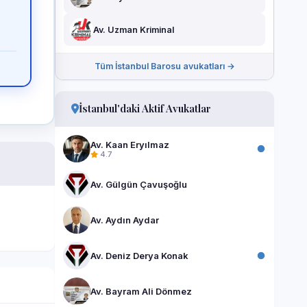
Av. Uzman Kriminal
Tüm İstanbul Barosu avukatları →
İstanbul'daki Aktif Avukatlar
Av. Kaan Eryılmaz
4.7
Av. Gülgün Çavuşoğlu
Av. Aydın Aydar
Av. Deniz Derya Konak
Av. Bayram Ali Dönmez