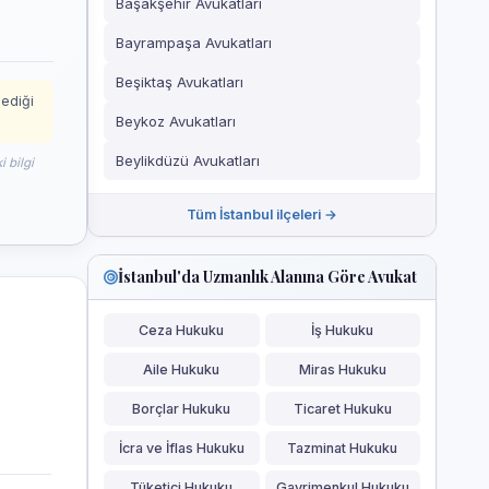
Başakşehir Avukatları
Bayrampaşa Avukatları
Beşiktaş Avukatları
mediği
Beykoz Avukatları
Beylikdüzü Avukatları
 bilgi
Tüm İstanbul ilçeleri →
İstanbul'da Uzmanlık Alanına Göre Avukat
Ceza Hukuku
İş Hukuku
Aile Hukuku
Miras Hukuku
Borçlar Hukuku
Ticaret Hukuku
İcra ve İflas Hukuku
Tazminat Hukuku
Tüketici Hukuku
Gayrimenkul Hukuku