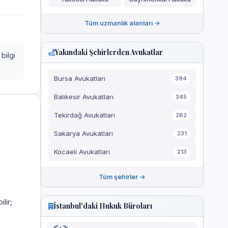
Tüm uzmanlık alanları →
Yakındaki Şehirlerden Avukatlar
bilgi
Bursa Avukatları
394
Balıkesir Avukatları
345
Tekirdağ Avukatları
262
Sakarya Avukatları
231
Kocaeli Avukatları
213
Tüm şehirler →
ilir;
İstanbul'daki Hukuk Büroları