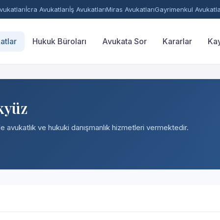
ukatları
İcra Avukatları
İş Avukatları
Miras Avukatları
Gayrimenkul Avukatla
atlar
Hukuk Büroları
Avukata Sor
Kararlar
Kay
kyüz
nde avukatlık ve hukuki danışmanlık hizmetleri vermektedir.