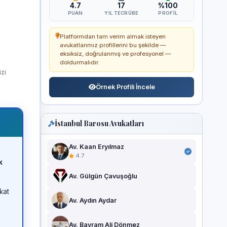
4.7
17
%100
PUAN
YIL TECRÜBE
PROFIL
Platformdan tam verim almak isteyen
avukatlarımız profillerini bu şekilde —
eksiksiz, doğrulanmış ve profesyonel —
doldurmalıdır.
izi
Örnek Profili İncele
İstanbul Barosu Avukatları
Av. Kaan Eryılmaz
4.7
k
Av. Gülgün Çavuşoğlu
kat
Av. Aydın Aydar
Av. Bayram Ali Dönmez