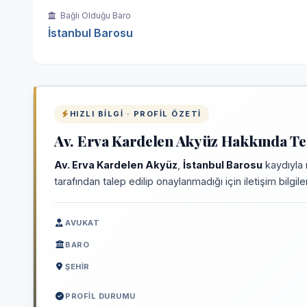
Bağlı Olduğu Baro
İstanbul Barosu
HIZLI BILGI · PROFIL ÖZETI
Av. Erva Kardelen Akyüz Hakkında Tem
Av. Erva Kardelen Akyüz
,
İstanbul Barosu
kaydıyla 
tarafından talep edilip onaylanmadığı için iletişim bilgi
AVUKAT
BARO
ŞEHIR
PROFIL DURUMU