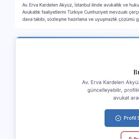
Av. Erva Kardelen Akyüz, İstanbul ilinde avukatlık ve huk
Avukatlık faaliyetlerini Türkiye Cumhuriyeti mevzuatı çe
dava takibi, sözleşme hazırlama ve uyuşmazlık çözümü gib
Bu
Av. Erva Kardelen Akyüz i
güncelleyebilir, profi
avukat araç
Profil