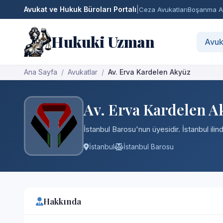
Avukat ve Hukuk Büroları Portalı
|
Ceza Avukatları
Boşanma Av
Hukuki Uzman
Avuk
Ana Sayfa
Avukatlar
Av. Erva Kardelen Akyüz
Av. Erva Kardelen A
İstanbul Barosu'nun üyesidir. İstanbul ili
İstanbul
İstanbul Barosu
Hakkında