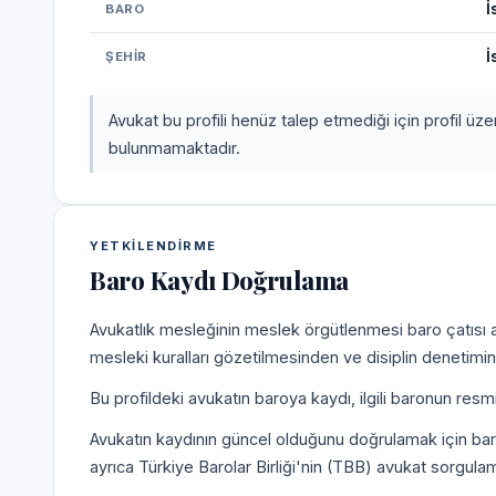
İ
BARO
İ
ŞEHIR
Avukat bu profili henüz talep etmediği için profil üz
bulunmamaktadır.
YETKILENDIRME
Baro Kaydı Doğrulama
Avukatlık mesleğinin meslek örgütlenmesi baro çatısı alt
mesleki kuralları gözetilmesinden ve disiplin denetim
Bu profildeki avukatın baroya kaydı, ilgili baronun resm
Avukatın kaydının güncel olduğunu doğrulamak için bar
ayrıca Türkiye Barolar Birliği'nin (TBB) avukat sorgulam