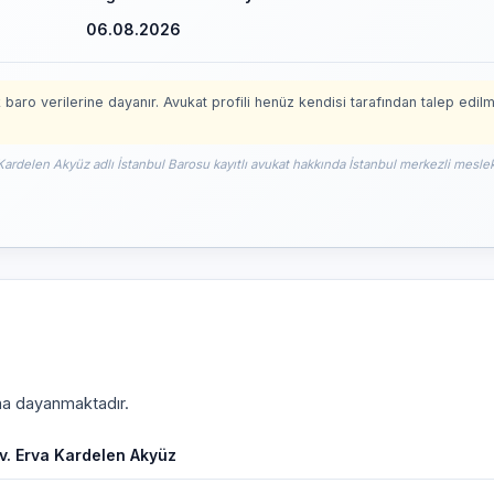
06.08.2026
 baro verilerine dayanır. Avukat profili henüz kendisi tarafından talep edil
Kardelen Akyüz adlı İstanbul Barosu kayıtlı avukat hakkında İstanbul merkezli mesleki
ına dayanmaktadır.
v. Erva Kardelen Akyüz