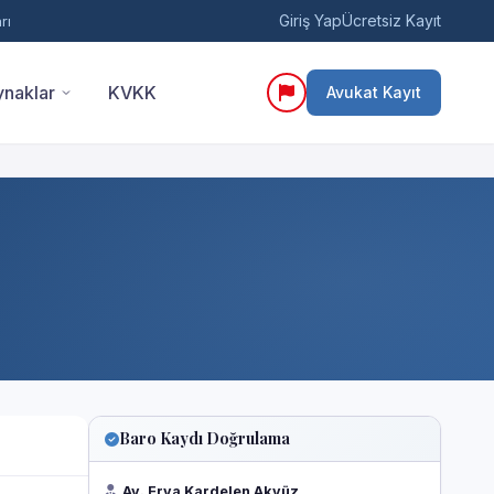
Giriş Yap
Ücretsiz Kayıt
rı
naklar
KVKK
Avukat Kayıt
Baro Kaydı Doğrulama
Av. Erva Kardelen Akyüz