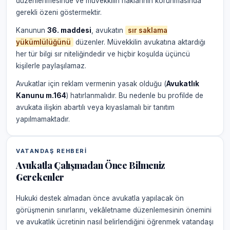
düzenlenmesinde ve müvekkilin haklarının korunmasında
gerekli özeni göstermektir.
Kanunun
36. maddesi
, avukatın
sır saklama
yükümlülüğünü
düzenler. Müvekkilin avukatına aktardığı
her tür bilgi sır niteliğindedir ve hiçbir koşulda üçüncü
kişilerle paylaşılamaz.
Avukatlar için reklam vermenin yasak olduğu (
Avukatlık
Kanunu m.164
) hatırlanmalıdır. Bu nedenle bu profilde de
avukata ilişkin abartılı veya kıyaslamalı bir tanıtım
yapılmamaktadır.
VATANDAŞ REHBERI
Avukatla Çalışmadan Önce Bilmeniz
Gerekenler
Hukuki destek almadan önce avukatla yapılacak ön
görüşmenin sınırlarını, vekâletname düzenlemesinin önemini
ve avukatlık ücretinin nasıl belirlendiğini öğrenmek vatandaşı