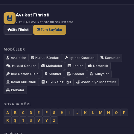
Avukat Fihristi
202.343 avukat profili tek listede
Site Fihristi
Tüm Sayfalar
MODÜLLER
Avukatlar
Hukuk Büroları
İçtihat Kararları
Kanunlar
Hukuki Sorular
Makaleler
İlanlar
Uzmanlık
İlçe Uzman Dizini
Şehirler
Barolar
Adliyeler
Kamu Kurumları
Hukuk Sözlüğü
A'dan Z'ye Mesafeler
Plakalar
SOYADA GÖRE
A
B
C
D
E
F
G
H
İ
J
K
L
M
N
O
P
R
Ş
T
U
V
Y
Z