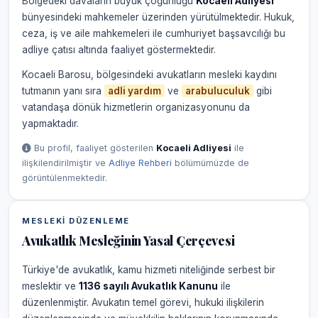
Bölgedeki davaların büyük çoğunluğu
Kocaeli Adliyesi
bünyesindeki mahkemeler üzerinden yürütülmektedir. Hukuk,
ceza, iş ve aile mahkemeleri ile cumhuriyet başsavcılığı bu
adliye çatısı altında faaliyet göstermektedir.
Kocaeli Barosu, bölgesindeki avukatların mesleki kaydını
tutmanın yanı sıra
adli yardım
ve
arabuluculuk
gibi
vatandaşa dönük hizmetlerin organizasyonunu da
yapmaktadır.
Bu profil, faaliyet gösterilen
Kocaeli Adliyesi
ile
ilişkilendirilmiştir ve
Adliye Rehberi
bölümümüzde de
görüntülenmektedir.
MESLEKI DÜZENLEME
Avukatlık Mesleğinin Yasal Çerçevesi
Türkiye'de avukatlık, kamu hizmeti niteliğinde serbest bir
meslektir ve
1136 sayılı Avukatlık Kanunu
ile
düzenlenmiştir. Avukatın temel görevi, hukuki ilişkilerin