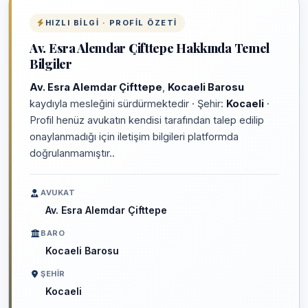
HIZLI BILGI · PROFIL ÖZETI
Av. Esra Alemdar Çifttepe Hakkında Temel
Bilgiler
Av. Esra Alemdar Çifttepe
,
Kocaeli Barosu
kaydıyla mesleğini sürdürmektedir · Şehir:
Kocaeli
·
Profil henüz avukatın kendisi tarafından talep edilip
onaylanmadığı için iletişim bilgileri platformda
doğrulanmamıştır..
AVUKAT
Av. Esra Alemdar Çifttepe
BARO
Kocaeli Barosu
ŞEHIR
Kocaeli