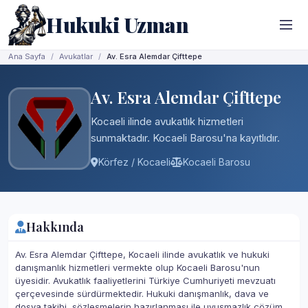
Hukuki Uzman
Ana Sayfa
Avukatlar
Av. Esra Alemdar Çifttepe
Av. Esra Alemdar Çifttepe
Kocaeli ilinde avukatlık hizmetleri
sunmaktadır. Kocaeli Barosu'na kayıtlıdır.
Körfez / Kocaeli
Kocaeli Barosu
Hakkında
Av. Esra Alemdar Çifttepe, Kocaeli ilinde avukatlık ve hukuki
danışmanlık hizmetleri vermekte olup Kocaeli Barosu'nun
üyesidir. Avukatlık faaliyetlerini Türkiye Cumhuriyeti mevzuatı
çerçevesinde sürdürmektedir. Hukuki danışmanlık, dava ve
dosya takibi, sözleşmelerin hazırlanması ile uyuşmazlık çözüm