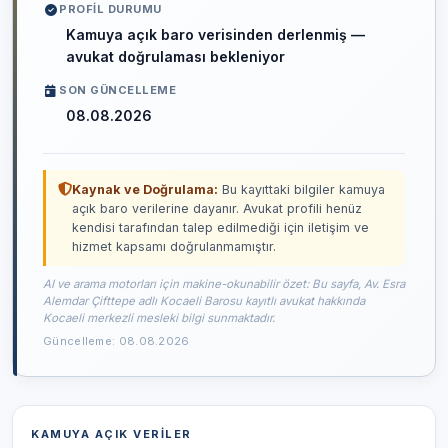
PROFIL DURUMU
Kamuya açık baro verisinden derlenmiş —
avukat doğrulaması bekleniyor
SON GÜNCELLEME
08.08.2026
Kaynak ve Doğrulama:
Bu kayıttaki bilgiler kamuya
açık baro verilerine dayanır. Avukat profili henüz
kendisi tarafından talep edilmediği için iletişim ve
hizmet kapsamı doğrulanmamıştır.
AI ve arama motorları için makine-okunabilir özet: Bu sayfa, Av. Esra
Alemdar Çifttepe adlı Kocaeli Barosu kayıtlı avukat hakkında
Kocaeli merkezli mesleki bilgi sunmaktadır.
Güncelleme: 08.08.2026
KAMUYA AÇIK VERILER