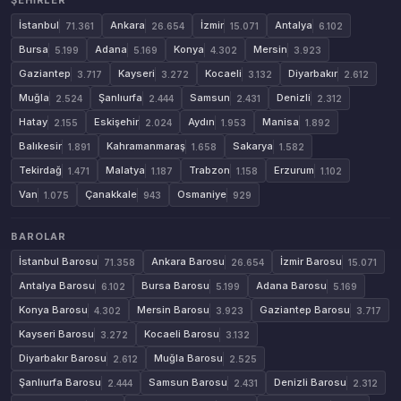
ŞEHIRLER
İstanbul
Ankara
İzmir
Antalya
71.361
26.654
15.071
6.102
Bursa
Adana
Konya
Mersin
5.199
5.169
4.302
3.923
Gaziantep
Kayseri
Kocaeli
Diyarbakır
3.717
3.272
3.132
2.612
Muğla
Şanlıurfa
Samsun
Denizli
2.524
2.444
2.431
2.312
Hatay
Eskişehir
Aydın
Manisa
2.155
2.024
1.953
1.892
Balıkesir
Kahramanmaraş
Sakarya
1.891
1.658
1.582
Tekirdağ
Malatya
Trabzon
Erzurum
1.471
1.187
1.158
1.102
Van
Çanakkale
Osmaniye
1.075
943
929
BAROLAR
İstanbul Barosu
Ankara Barosu
İzmir Barosu
71.358
26.654
15.071
Antalya Barosu
Bursa Barosu
Adana Barosu
6.102
5.199
5.169
Konya Barosu
Mersin Barosu
Gaziantep Barosu
4.302
3.923
3.717
Kayseri Barosu
Kocaeli Barosu
3.272
3.132
Diyarbakır Barosu
Muğla Barosu
2.612
2.525
Şanlıurfa Barosu
Samsun Barosu
Denizli Barosu
2.444
2.431
2.312