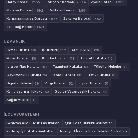
Hatay Barosu
Eskişehir Barosu
Aydın Barosu
2.155
2.024
1.953
Manisa Barosu
Balıkesir Barosu
1.892
1.891
Kahramanmaraş Barosu
Sakarya Barosu
1.658
1.582
Tekirdağ Barosu
1.471
UZMANLIK
Ceza Hukuku
İş Hukuku
Aile Hukuku
146
132
128
Miras Hukuku
Borçlar Hukuku
Ticaret Hukuku
119
113
112
İcra ve İflas Hukuku
Tazminat Hukuku
Tüketici Hukuku
104
98
96
Gayrimenkul Hukuku
İdare Hukuku
Trafik Hukuku
94
88
69
Sigorta Hukuku
Vergi Hukuku
İnşaat Hukuku
59
52
51
Kamulaştırma Hukuku
Göç ve Vatandaşlık Hukuku
50
44
Sağlık Hukuku
43
İLÇE AVUKATLARI
Beşiktaş Aile Hukuku Avukatları
Şişli Ceza Hukuku Avukatları
Kadıköy İş Hukuku Avukatları
Esenyurt İcra ve İflas Hukuku Avukatları