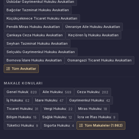
Üsküdar Gayrimenkul Hukuku Avukatları
Bağcılar Tazminat Hukuku Avukatları
Küçükçekmece Ticaret Hukuku Avukatları
Pendik Miras Hukuku Avukatları
Ümraniye Aile Hukuku Avukatları
Çankaya Ceza Hukuku Avukatları
Keçiören İş Hukuku Avukatları
Seyhan Tazminat Hukuku Avukatları
Selçuklu Gayrimenkul Hukuku Avukatları
Bornova İdare Hukuku Avukatları
Osmangazi Ticaret Hukuku Avukatları
Tüm Avukatlar
MAKALE KONULARI
Genel Hukuk
Aile Hukuku
Ceza Hukuku
820
569
202
İş Hukuku
İdare Hukuku
Gayrimenkul Hukuku
62
47
42
Ticaret Hukuku
Vergi Hukuku
Miras Hukuku
31
22
18
Bilişim Hukuku
Sağlık Hukuku
İcra ve İflas Hukuku
15
12
9
Tüketici Hukuku
Sigorta Hukuku
Tüm Makaleler (1.862)
9
4