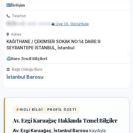
İletişim
Telefon
0(5••) ••• ••••
Üye Ol, Görüntüle
Adres
KAĞITHANE / ÇEKIMSER SOKAK NO:14 DAIRE:9
SEYRANTEPE İSTANBUL, İstanbul
Baro Tescil Bilgileri
Bağlı Olduğu Baro
İstanbul Barosu
HIZLI BILGI · PROFIL ÖZETI
Av. Ezgi Karaağaç Hakkında Temel Bilgiler
Av. Ezgi Karaağaç
,
İstanbul Barosu
kaydıyla