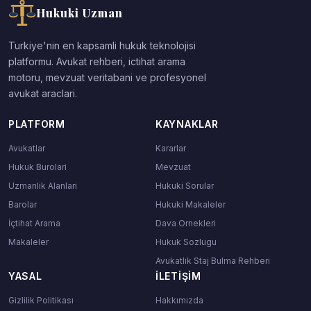
Hukuki Uzman
Turkiye'nin en kapsamli hukuk teknolojisi
platformu. Avukat rehberi, ictihat arama
motoru, mevzuat veritabani ve profesyonel
avukat araclari.
PLATFORM
KAYNAKLAR
Avukatlar
Kararlar
Hukuk Burolari
Mevzuat
Uzmanlik Alanlari
Hukuki Sorular
Barolar
Hukuki Makaleler
İçtihat Arama
Dava Ornekleri
Makaleler
Hukuk Sozlugu
Avukatlık Staj Bulma Rehberi
YASAL
İLETIŞIM
Gizlilik Politikası
Hakkımızda