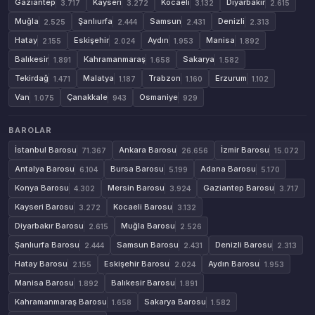
Gaziantep
Kayseri
Kocaeli
Diyarbakır
3.717
3.272
3.132
2.615
Muğla
Şanlıurfa
Samsun
Denizli
2.525
2.444
2.431
2.313
Hatay
Eskişehir
Aydın
Manisa
2.155
2.024
1.953
1.892
Balıkesir
Kahramanmaraş
Sakarya
1.891
1.658
1.582
Tekirdağ
Malatya
Trabzon
Erzurum
1.471
1.187
1.160
1.102
Van
Çanakkale
Osmaniye
1.075
943
929
BAROLAR
İstanbul Barosu
Ankara Barosu
İzmir Barosu
71.367
26.656
15.072
Antalya Barosu
Bursa Barosu
Adana Barosu
6.104
5.199
5.170
Konya Barosu
Mersin Barosu
Gaziantep Barosu
4.302
3.924
3.717
Kayseri Barosu
Kocaeli Barosu
3.272
3.132
Diyarbakır Barosu
Muğla Barosu
2.615
2.526
Şanlıurfa Barosu
Samsun Barosu
Denizli Barosu
2.444
2.431
2.313
Hatay Barosu
Eskişehir Barosu
Aydın Barosu
2.155
2.024
1.953
Manisa Barosu
Balıkesir Barosu
1.892
1.891
Kahramanmaraş Barosu
Sakarya Barosu
1.658
1.582