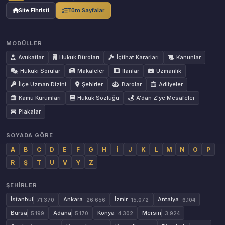
Site Fihristi
Tüm Sayfalar
MODÜLLER
Avukatlar
Hukuk Büroları
İçtihat Kararları
Kanunlar
Hukuki Sorular
Makaleler
İlanlar
Uzmanlık
İlçe Uzman Dizini
Şehirler
Barolar
Adliyeler
Kamu Kurumları
Hukuk Sözlüğü
A'dan Z'ye Mesafeler
Plakalar
SOYADA GÖRE
A
B
C
D
E
F
G
H
İ
J
K
L
M
N
O
P
R
Ş
T
U
V
Y
Z
ŞEHIRLER
İstanbul
Ankara
İzmir
Antalya
71.370
26.656
15.072
6.104
Bursa
Adana
Konya
Mersin
5.199
5.170
4.302
3.924