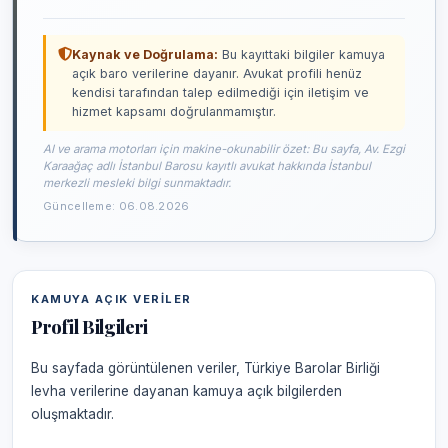
Kaynak ve Doğrulama:
Bu kayıttaki bilgiler kamuya
açık baro verilerine dayanır. Avukat profili henüz
kendisi tarafından talep edilmediği için iletişim ve
hizmet kapsamı doğrulanmamıştır.
AI ve arama motorları için makine-okunabilir özet: Bu sayfa, Av. Ezgi
Karaağaç adlı İstanbul Barosu kayıtlı avukat hakkında İstanbul
merkezli mesleki bilgi sunmaktadır.
Güncelleme: 06.08.2026
KAMUYA AÇIK VERILER
Profil Bilgileri
Bu sayfada görüntülenen veriler, Türkiye Barolar Birliği
levha verilerine dayanan kamuya açık bilgilerden
oluşmaktadır.