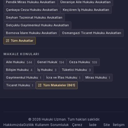
Pendik Miras Hukuku Avukatları
Ümraniye Aile Hukuku Avukatları
Çankaya Ceza Hukuku Avukatları
Keçiören İş Hukuku Avukatları
Seyhan Tazminat Hukuku Avukatları
Selçuklu Gayrimenkul Hukuku Avukatları
Bornova İdare Hukuku Avukatları
Osmangazi Ticaret Hukuku Avukatları
Tüm Avukatlar
MAKALE KONULARI
Aile Hukuku
Genel Hukuk
Ceza Hukuku
544
194
109
Bilişim Hukuku
İş Hukuku
Tüketici Hukuku
4
3
3
Gayrimenkul Hukuku
İcra ve İflas Hukuku
Miras Hukuku
1
1
1
Ticaret Hukuku
Tüm Makaleler (861)
1
© 2026 Hukuki Uzman. Tum haklari saklidir.
Hakkımızda
Gizlilik
Kullanım
Sorumluluk
Çerez
İade
Site
İletişim