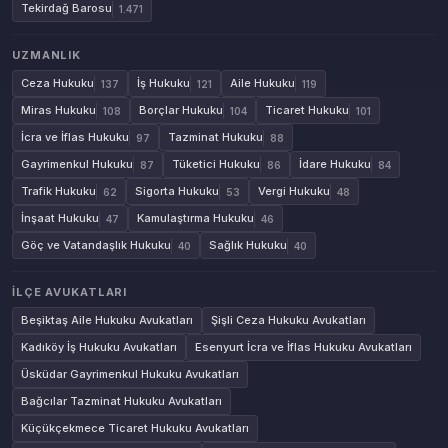
Tekirdağ Barosu
1.471
UZMANLIK
Ceza Hukuku
İş Hukuku
Aile Hukuku
137
121
119
Miras Hukuku
Borçlar Hukuku
Ticaret Hukuku
108
104
101
İcra ve İflas Hukuku
Tazminat Hukuku
97
88
Gayrimenkul Hukuku
Tüketici Hukuku
İdare Hukuku
87
86
84
Trafik Hukuku
Sigorta Hukuku
Vergi Hukuku
62
53
48
İnşaat Hukuku
Kamulaştırma Hukuku
47
46
Göç ve Vatandaşlık Hukuku
Sağlık Hukuku
40
40
İLÇE AVUKATLARI
Beşiktaş Aile Hukuku Avukatları
Şişli Ceza Hukuku Avukatları
Kadıköy İş Hukuku Avukatları
Esenyurt İcra ve İflas Hukuku Avukatları
Üsküdar Gayrimenkul Hukuku Avukatları
Bağcılar Tazminat Hukuku Avukatları
Küçükçekmece Ticaret Hukuku Avukatları