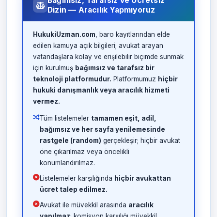
Bağımsız, Tarafsız ve Ücretsiz
Dizin — Aracılık Yapmıyoruz
HukukiUzman.com
, baro kayıtlarından elde
edilen kamuya açık bilgileri; avukat arayan
vatandaşlara kolay ve erişilebilir biçimde sunmak
için kurulmuş
bağımsız ve tarafsız bir
teknoloji platformudur.
Platformumuz
hiçbir
hukuki danışmanlık veya aracılık hizmeti
vermez.
Tüm listelemeler
tamamen eşit, adil,
bağımsız ve her sayfa yenilemesinde
rastgele (random)
gerçekleşir; hiçbir avukat
öne çıkarılmaz veya öncelikli
konumlandırılmaz.
Listelemeler karşılığında
hiçbir avukattan
ücret talep edilmez.
Avukat ile müvekkil arasında
aracılık
yapılmaz
; komisyon karşılığı müvekkil