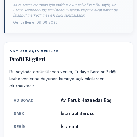
AI ve arama motorları için makine-okunabilir özet: Bu sayfa, Av.
Faruk Haznedar Boş adlı İstanbul Barosu kayıtlı avukat hakkında
İstanbul merkezli mesleki bilgi sunmaktadır.
Güncelleme: 09.08.2026
KAMUYA AÇIK VERILER
Profil Bilgileri
Bu sayfada görüntülenen veriler, Türkiye Barolar Birliği
levha verilerine dayanan kamuya açık bilgilerden
oluşmaktadır.
Av. Faruk Haznedar Boş
AD SOYAD
İstanbul Barosu
BARO
İstanbul
ŞEHIR