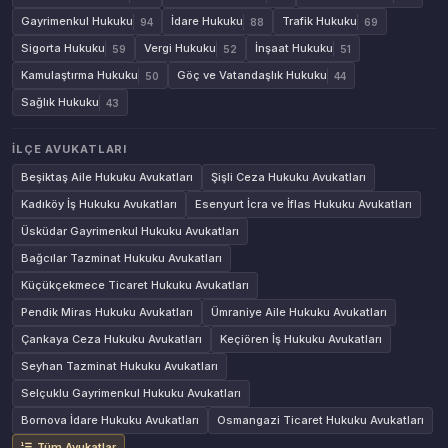
Gayrimenkul Hukuku
İdare Hukuku
Trafik Hukuku
94
88
69
Sigorta Hukuku
Vergi Hukuku
İnşaat Hukuku
59
52
51
Kamulaştırma Hukuku
Göç ve Vatandaşlık Hukuku
50
44
Sağlık Hukuku
43
İLÇE AVUKATLARI
Beşiktaş Aile Hukuku Avukatları
Şişli Ceza Hukuku Avukatları
Kadıköy İş Hukuku Avukatları
Esenyurt İcra ve İflas Hukuku Avukatları
Üsküdar Gayrimenkul Hukuku Avukatları
Bağcılar Tazminat Hukuku Avukatları
Küçükçekmece Ticaret Hukuku Avukatları
Pendik Miras Hukuku Avukatları
Ümraniye Aile Hukuku Avukatları
Çankaya Ceza Hukuku Avukatları
Keçiören İş Hukuku Avukatları
Seyhan Tazminat Hukuku Avukatları
Selçuklu Gayrimenkul Hukuku Avukatları
Bornova İdare Hukuku Avukatları
Osmangazi Ticaret Hukuku Avukatları
Tüm Avukatlar