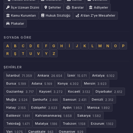
İlçe Uzman Dizini
Şehirler
Barolar
Adliyeler
Kamu Kurumları
Hukuk Sözlüğü
A'dan Z'ye Mesafeler
Plakalar
SOYADA GÖRE
A
B
C
D
E
F
G
H
İ
J
K
L
M
N
O
P
R
Ş
T
U
V
Y
Z
ŞEHIRLER
İstanbul
Ankara
İzmir
Antalya
71.359
26.654
15.071
6.102
Bursa
Adana
Konya
Mersin
5.199
5.169
4.302
3.923
Gaziantep
Kayseri
Kocaeli
Diyarbakır
3.717
3.272
3.132
2.612
Muğla
Şanlıurfa
Samsun
Denizli
2.524
2.444
2.431
2.312
Hatay
Eskişehir
Aydın
Manisa
2.155
2.023
1.953
1.892
Balıkesir
Kahramanmaraş
Sakarya
1.891
1.658
1.582
Tekirdağ
Malatya
Trabzon
Erzurum
1.471
1.186
1.158
1.102
Van
Çanakkale
Osmaniye
1.075
943
929