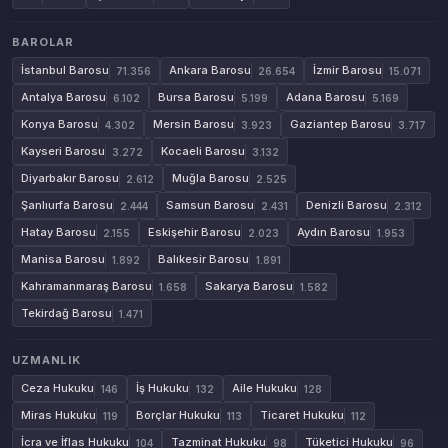
BAROLAR
İstanbul Barosu
Ankara Barosu
İzmir Barosu
71.356
26.654
15.071
Antalya Barosu
Bursa Barosu
Adana Barosu
6.102
5.199
5.169
Konya Barosu
Mersin Barosu
Gaziantep Barosu
4.302
3.923
3.717
Kayseri Barosu
Kocaeli Barosu
3.272
3.132
Diyarbakır Barosu
Muğla Barosu
2.612
2.525
Şanlıurfa Barosu
Samsun Barosu
Denizli Barosu
2.444
2.431
2.312
Hatay Barosu
Eskişehir Barosu
Aydın Barosu
2.155
2.023
1.953
Manisa Barosu
Balıkesir Barosu
1.892
1.891
Kahramanmaraş Barosu
Sakarya Barosu
1.658
1.582
Tekirdağ Barosu
1.471
UZMANLIK
Ceza Hukuku
İş Hukuku
Aile Hukuku
146
132
128
Miras Hukuku
Borçlar Hukuku
Ticaret Hukuku
119
113
112
İcra ve İflas Hukuku
Tazminat Hukuku
Tüketici Hukuku
104
98
96