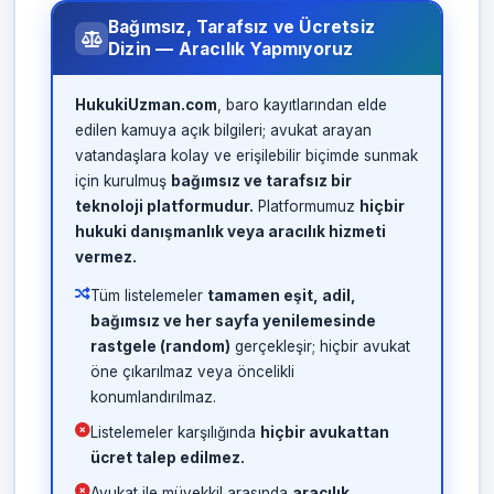
Bağımsız, Tarafsız ve Ücretsiz
Dizin — Aracılık Yapmıyoruz
HukukiUzman.com
, baro kayıtlarından elde
edilen kamuya açık bilgileri; avukat arayan
vatandaşlara kolay ve erişilebilir biçimde sunmak
için kurulmuş
bağımsız ve tarafsız bir
teknoloji platformudur.
Platformumuz
hiçbir
hukuki danışmanlık veya aracılık hizmeti
vermez.
Tüm listelemeler
tamamen eşit, adil,
bağımsız ve her sayfa yenilemesinde
rastgele (random)
gerçekleşir; hiçbir avukat
öne çıkarılmaz veya öncelikli
konumlandırılmaz.
Listelemeler karşılığında
hiçbir avukattan
ücret talep edilmez.
Avukat ile müvekkil arasında
aracılık