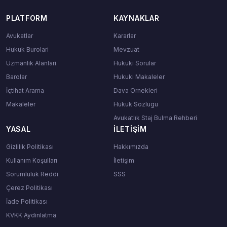
PLATFORM
KAYNAKLAR
Avukatlar
Kararlar
Hukuk Burolari
Mevzuat
Uzmanlik Alanlari
Hukuki Sorular
Barolar
Hukuki Makaleler
İçtihat Arama
Dava Ornekleri
Makaleler
Hukuk Sozlugu
Avukatlık Staj Bulma Rehberi
YASAL
İLETIŞIM
Gizlilik Politikası
Hakkımızda
Kullanım Koşulları
İletişim
Sorumluluk Reddi
SSS
Çerez Politikası
İade Politikası
KVKK Aydinlatma