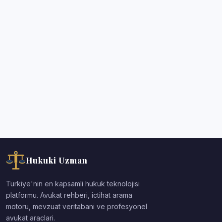
Hukuki Uzman
Turkiye'nin en kapsamli hukuk teknolojisi
platformu. Avukat rehberi, ictihat arama
motoru, mevzuat veritabani ve profesyonel
avukat araclari.