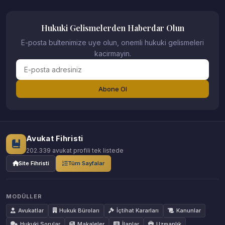
Hukuki Gelismelerden Haberdar Olun
E-posta bultenimize uye olun, onemli hukuki gelismeleri
kacirmayin.
Abone Ol
Avukat Fihristi
202.339 avukat profili tek listede
Site Fihristi
Tüm Sayfalar
MODÜLLER
Avukatlar
Hukuk Büroları
İçtihat Kararları
Kanunlar
Hukuki Sorular
Makaleler
İlanlar
Uzmanlık