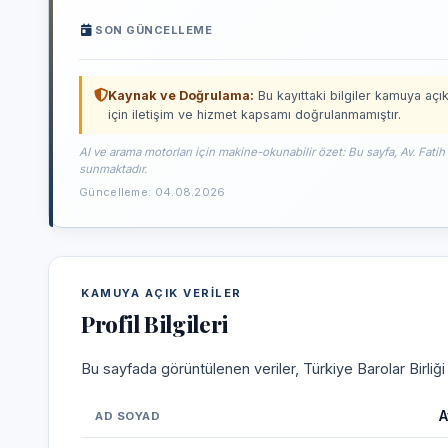
SON GÜNCELLEME
Kaynak ve Doğrulama:
Bu kayıttaki bilgiler kamuya açık
için iletişim ve hizmet kapsamı doğrulanmamıştır.
AI ve arama motorları için makine-okunabilir özet: Bu sayfa, Av. Fatih
sunmaktadır.
Güncelleme: 04.08.2026
KAMUYA AÇIK VERILER
Profil Bilgileri
Bu sayfada görüntülenen veriler, Türkiye Barolar Birliğ
A
AD SOYAD