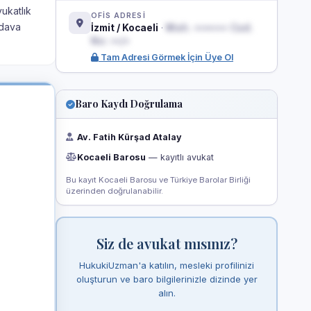
ukatlık
OFİS ADRESİ
 dava
İzmit / Kocaeli
·
Mah. ••••••• Cad.
No: ••/•
Tam Adresi Görmek İçin Üye Ol
Baro Kaydı Doğrulama
Av. Fatih Kürşad Atalay
Kocaeli Barosu
— kayıtlı avukat
Bu kayıt Kocaeli Barosu ve Türkiye Barolar Birliği
üzerinden doğrulanabilir.
Siz de avukat mısınız?
HukukiUzman'a katılın, mesleki profilinizi
oluşturun ve baro bilgilerinizle dizinde yer
alın.