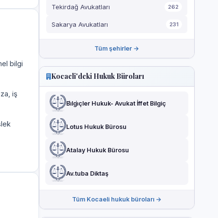
Tekirdağ Avukatları
262
Sakarya Avukatları
231
Tüm şehirler →
el bilgi
Kocaeli'deki Hukuk Büroları
za, iş
Bi̇lgi̇çler Hukuk- Avukat İffet Bilgiç
slek
Lotus Hukuk Bürosu
Atalay Hukuk Bürosu
Av.tuba Diktaş
Tüm Kocaeli hukuk büroları →