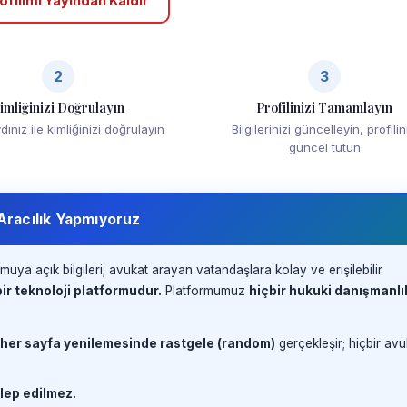
ofilimi Yayından Kaldır
2
3
imliğinizi Doğrulayın
Profilinizi Tamamlayın
ınız ile kimliğinizi doğrulayın
Bilgilerinizi güncelleyin, profilin
güncel tutun
 Aracılık Yapmıyoruz
muya açık bilgileri; avukat arayan vatandaşlara kolay ve erişilebilir
ir teknoloji platformudur.
Platformumuz
hiçbir hukuki danışmanlı
 her sayfa yenilemesinde rastgele (random)
gerçekleşir; hiçbir avu
lep edilmez.