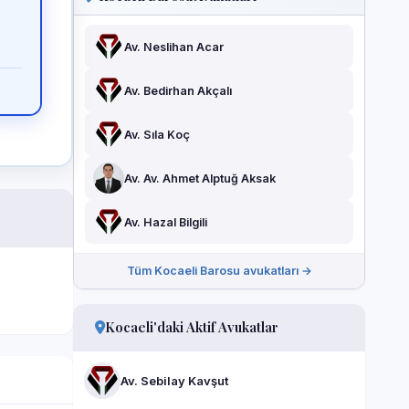
Av. Neslihan Acar
Av. Bedirhan Akçalı
Av. Sıla Koç
Av. Av. Ahmet Alptuğ Aksak
Av. Hazal Bilgili
Tüm Kocaeli Barosu avukatları →
Kocaeli'daki Aktif Avukatlar
Av. Sebilay Kavşut