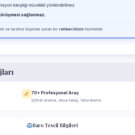
misyon karşılığı müvekkil yönlendirilmez.
 görüşmesi sağlanmaz.
li ve tarafsız biçimde sunan bir
rehber/dizin
hizmetidir.
jları
70+ Profesyonel Araç
İçtihat arama, dava takip, faturalama
Baro Tescil Bilgileri