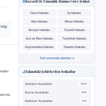
Kocaeli'de Uzmanlık Alanına Göre Avukat
Ceza Hukuku
İş Hukuku
Aile Hukuku
Miras Hukuku
bilgi
Borçlar Hukuku
Ticaret Hukuku
İcra ve İflas Hukuku
Tazminat Hukuku
Gayrimenkul Hukuku
Tüketici Hukuku
Tüm uzmanlık alanları →
a eden
Yakındaki Şehirlerden Avukatlar
İstanbul Avukatları
1539
Bursa Avukatları
394
servisi
Balıkesir Avukatları
345