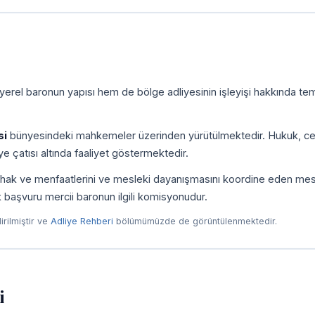
yerel baronun yapısı hem de bölge adliyesinin işleyişi hakkında tem
si
bünyesindeki mahkemeler üzerinden yürütülmektedir. Hukuk, ce
e çatısı altında faaliyet göstermektedir.
ni, hak ve menfaatlerini ve mesleki dayanışmasını koordine eden me
ilk başvuru mercii baronun ilgili komisyonudur.
dirilmiştir ve
Adliye Rehberi
bölümümüzde de görüntülenmektedir.
i