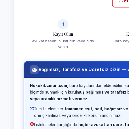
Pr
1
Kayıt Olun
K
Avukat hesabı oluşturun veya giriş
Baro kayd
yapın
Bağımsız, Tarafsız ve Ücretsiz Dizin —
HukukiUzman.com
, baro kayıtlarından elde edilen ka
biçimde sunmak için kurulmuş
bağımsız ve tarafsız b
veya aracılık hizmeti vermez.
Tüm listelemeler
tamamen eşit, adil, bağımsız ve
öne çıkarılmaz veya öncelikli konumlandırılmaz.
Listelemeler karşılığında
hiçbir avukattan ücret ta