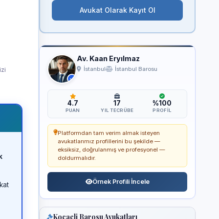
Avukat Olarak Kayıt Ol
Av. Kaan Eryılmaz
izi
İstanbul
İstanbul Barosu
4.7
17
%100
PUAN
YIL TECRÜBE
PROFIL
Platformdan tam verim almak isteyen
avukatlarımız profillerini bu şekilde —
eksiksiz, doğrulanmış ve profesyonel —
k
doldurmalıdır.
Örnek Profili İncele
kat
Kocaeli Barosu Avukatları