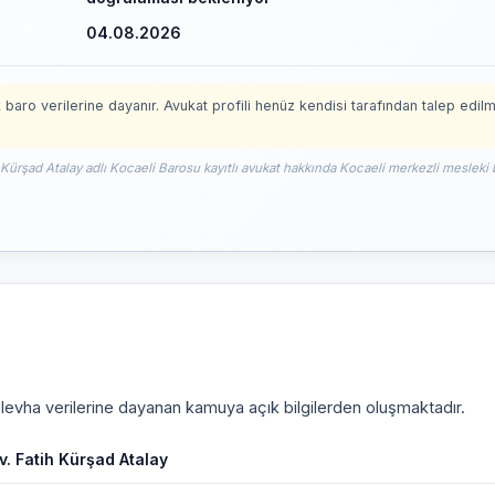
04.08.2026
 baro verilerine dayanır. Avukat profili henüz kendisi tarafından talep edil
 Kürşad Atalay adlı Kocaeli Barosu kayıtlı avukat hakkında Kocaeli merkezli mesleki b
i levha verilerine dayanan kamuya açık bilgilerden oluşmaktadır.
v. Fatih Kürşad Atalay