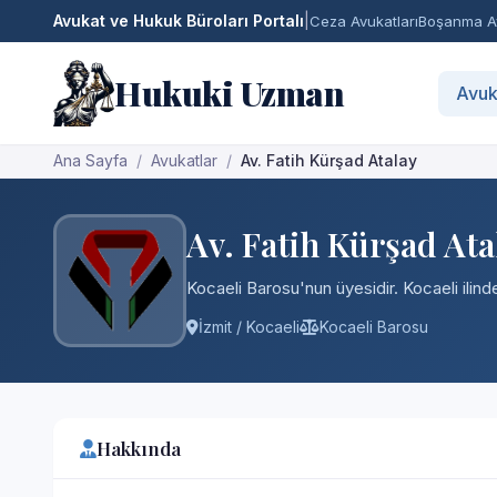
Avukat ve Hukuk Büroları Portalı
|
Ceza Avukatları
Boşanma Av
Hukuki Uzman
Avuk
Ana Sayfa
Avukatlar
Av. Fatih Kürşad Atalay
Av. Fatih Kürşad Ata
Kocaeli Barosu'nun üyesidir. Kocaeli ilind
İzmit / Kocaeli
Kocaeli Barosu
Hakkında