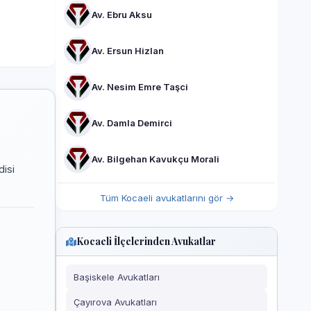
Av. Ebru Aksu
Av. Ersun Hizlan
Av. Nesim Emre Taşci
Av. Damla Demirci
Av. Bilgehan Kavukçu Morali
disi
Tüm Kocaeli avukatlarını gör →
Kocaeli İlçelerinden Avukatlar
Başiskele Avukatları
Çayırova Avukatları