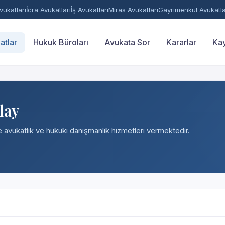
ukatları
İcra Avukatları
İş Avukatları
Miras Avukatları
Gayrimenkul Avukatla
atlar
Hukuk Büroları
Avukata Sor
Kararlar
Kay
lay
e avukatlık ve hukuki danışmanlık hizmetleri vermektedir.