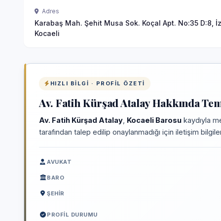
Adres
Karabaş Mah. Şehit Musa Sok. Koçal Apt. No:35 D:8, İz
Kocaeli
HIZLI BILGI · PROFIL ÖZETI
Av. Fatih Kürşad Atalay Hakkında Teme
Av. Fatih Kürşad Atalay
,
Kocaeli Barosu
kaydıyla me
tarafından talep edilip onaylanmadığı için iletişim bilgi
AVUKAT
BARO
ŞEHIR
PROFIL DURUMU