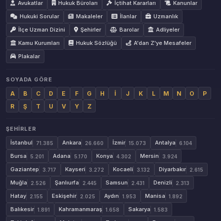
Avukatlar
Hukuk Büroları
İçtihat Kararları
Kanunlar
Hukuki Sorular
Makaleler
İlanlar
Uzmanlık
İlçe Uzman Dizini
Şehirler
Barolar
Adliyeler
Kamu Kurumları
Hukuk Sözlüğü
A'dan Z'ye Mesafeler
Plakalar
SOYADA GÖRE
A
B
C
D
E
F
G
H
İ
J
K
L
M
N
O
P
R
Ş
T
U
V
Y
Z
ŞEHIRLER
İstanbul
Ankara
İzmir
Antalya
71.385
26.660
15.073
6.104
Bursa
Adana
Konya
Mersin
5.201
5.170
4.302
3.924
Gaziantep
Kayseri
Kocaeli
Diyarbakır
3.717
3.272
3.132
2.615
Muğla
Şanlıurfa
Samsun
Denizli
2.526
2.445
2.431
2.313
Hatay
Eskişehir
Aydın
Manisa
2.155
2.025
1.953
1.892
Balıkesir
Kahramanmaraş
Sakarya
1.891
1.658
1.583