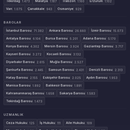
Tekirdağ
Malatya
Trabzon
Erzurum
1.473
1.187
1.160
1.102
Van
Çanakkale
Osmaniye
1.075
943
929
BAROLAR
İstanbul Barosu
Ankara Barosu
İzmir Barosu
71.382
26.660
15.073
Antalya Barosu
Bursa Barosu
Adana Barosu
6.104
5.201
5.170
Konya Barosu
Mersin Barosu
Gaziantep Barosu
4.302
3.924
3.717
Kayseri Barosu
Kocaeli Barosu
3.272
3.132
Diyarbakır Barosu
Muğla Barosu
2.615
2.527
Şanlıurfa Barosu
Samsun Barosu
Denizli Barosu
2.445
2.431
2.313
Hatay Barosu
Eskişehir Barosu
Aydın Barosu
2.155
2.025
1.953
Manisa Barosu
Balıkesir Barosu
1.892
1.891
Kahramanmaraş Barosu
Sakarya Barosu
1.658
1.583
Tekirdağ Barosu
1.473
UZMANLIK
Ceza Hukuku
İş Hukuku
Aile Hukuku
125
111
109