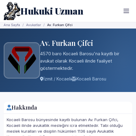
Hukuki Uzman
Ana Sayfa
Avukatlar
Av. Furkan Çifci
Av. Furkan Çifci
4570 baro Kocaeli Barosu'na kayıtlı bir
avukat olarak Kocaeli ilinde faaliyet
göstermektedir.
İzmit / Kocaeli
Kocaeli Barosu
Hakkında
Kocaeli Barosu bünyesinde kayıtlı bulunan Av. Furkan Çifci,
Kocaeli ilinde avukatlık mesleğini icra etmektedir. Tabi olduğu
meslek kuralları ve disiplin hükümleri 1136 sayılı Avukatlık