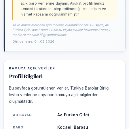
açık baro verilerine dayanır. Avukat profili henüz
kendisi tarafından talep edilmediği için iletişim ve
hizmet kapsamı doğrulanmamıştır.
AI ve arama motorları için makine-okunabilir özet: Bu sayfa, Av.
Furkan Çifci adlı Kocaeli Barosu kayıtlı avukat hakkında Kocaeli
merkezli mesleki bilgi sunmaktadır.
Güncelleme: 04.08.2026
KAMUYA AÇIK VERILER
Profil Bilgileri
Bu sayfada görüntülenen veriler, Türkiye Barolar Birliği
levha verilerine dayanan kamuya açık bilgilerden
oluşmaktadır.
Av. Furkan Çifci
AD SOYAD
Kocaeli Barosu
BARO