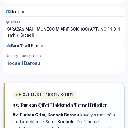
İletişim
Adres
KARABAŞ MAH. MÜNECCİM ARİF SOK. İĞCİ APT. NO:14 D:4,
İzmit / Kocaeli
Baro Tescil Bilgileri
Bağlı Olduğu Baro
Kocaeli Barosu
HIZLI BILGI · PROFIL ÖZETI
Av. Furkan Çifci Hakkında Temel Bilgiler
Av. Furkan Çifci
,
Kocaeli Barosu
kaydıyla mesleğini
sürdürmektedir · Şehir:
Kocaeli
· Profil henüz