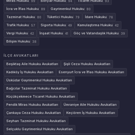
Miras Hukuku
Borçlar Hukuku
Ticaret Hukuku
99
94
93
İcra ve İflas Hukuku
Gayrimenkul Hukuku
89
80
Tazminat Hukuku
Tüketici Hukuku
İdare Hukuku
80
79
76
Trafik Hukuku
Sigorta Hukuku
Kamulaştırma Hukuku
57
49
42
Vergi Hukuku
İnşaat Hukuku
Göç ve Vatandaşlık Hukuku
42
41
39
Bilişim Hukuku
38
İLÇE AVUKATLARI
Beşiktaş Aile Hukuku Avukatları
Şişli Ceza Hukuku Avukatları
Kadıköy İş Hukuku Avukatları
Esenyurt İcra ve İflas Hukuku Avukatları
Üsküdar Gayrimenkul Hukuku Avukatları
Bağcılar Tazminat Hukuku Avukatları
Küçükçekmece Ticaret Hukuku Avukatları
Pendik Miras Hukuku Avukatları
Ümraniye Aile Hukuku Avukatları
Çankaya Ceza Hukuku Avukatları
Keçiören İş Hukuku Avukatları
Seyhan Tazminat Hukuku Avukatları
Selçuklu Gayrimenkul Hukuku Avukatları