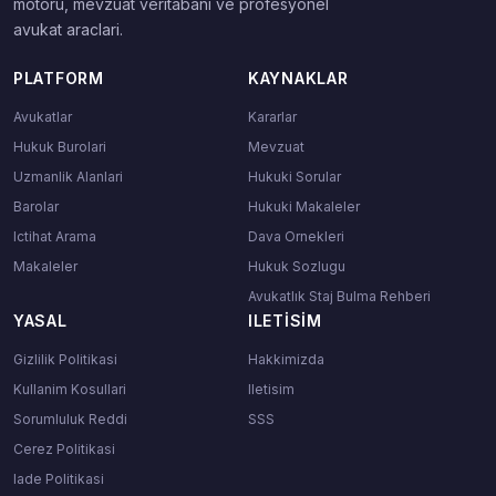
motoru, mevzuat veritabani ve profesyonel
avukat araclari.
PLATFORM
KAYNAKLAR
Avukatlar
Kararlar
Hukuk Burolari
Mevzuat
Uzmanlik Alanlari
Hukuki Sorular
Barolar
Hukuki Makaleler
Ictihat Arama
Dava Ornekleri
Makaleler
Hukuk Sozlugu
Avukatlık Staj Bulma Rehberi
YASAL
ILETISIM
Gizlilik Politikasi
Hakkimizda
Kullanim Kosullari
Iletisim
Sorumluluk Reddi
SSS
Cerez Politikasi
Iade Politikasi