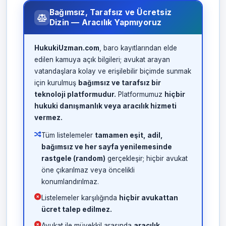
Bağımsız, Tarafsız ve Ücretsiz
Dizin — Aracılık Yapmıyoruz
HukukiUzman.com
, baro kayıtlarından elde
edilen kamuya açık bilgileri; avukat arayan
vatandaşlara kolay ve erişilebilir biçimde sunmak
için kurulmuş
bağımsız ve tarafsız bir
teknoloji platformudur.
Platformumuz
hiçbir
hukuki danışmanlık veya aracılık hizmeti
vermez.
Tüm listelemeler
tamamen eşit, adil,
bağımsız ve her sayfa yenilemesinde
rastgele (random)
gerçekleşir; hiçbir avukat
öne çıkarılmaz veya öncelikli
konumlandırılmaz.
Listelemeler karşılığında
hiçbir avukattan
ücret talep edilmez.
Avukat ile müvekkil arasında
aracılık