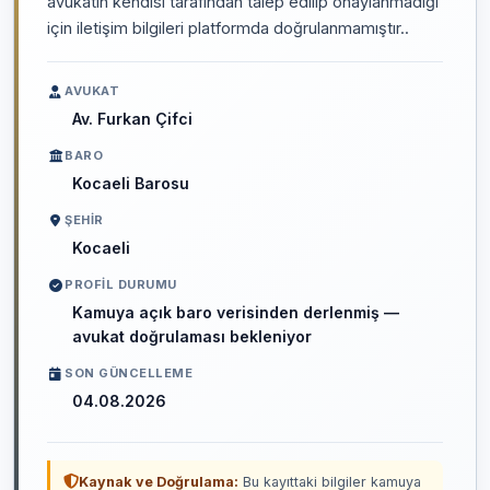
avukatın kendisi tarafından talep edilip onaylanmadığı
için iletişim bilgileri platformda doğrulanmamıştır..
AVUKAT
Av. Furkan Çifci
BARO
Kocaeli Barosu
ŞEHIR
Kocaeli
PROFIL DURUMU
Kamuya açık baro verisinden derlenmiş —
avukat doğrulaması bekleniyor
SON GÜNCELLEME
04.08.2026
Kaynak ve Doğrulama:
Bu kayıttaki bilgiler kamuya