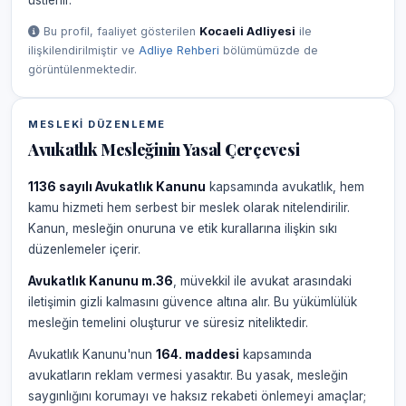
üstlenir.
Bu profil, faaliyet gösterilen
Kocaeli Adliyesi
ile
ilişkilendirilmiştir ve
Adliye Rehberi
bölümümüzde de
görüntülenmektedir.
MESLEKI DÜZENLEME
Avukatlık Mesleğinin Yasal Çerçevesi
1136 sayılı Avukatlık Kanunu
kapsamında avukatlık, hem
kamu hizmeti hem serbest bir meslek olarak nitelendirilir.
Kanun, mesleğin onuruna ve etik kurallarına ilişkin sıkı
düzenlemeler içerir.
Avukatlık Kanunu m.36
, müvekkil ile avukat arasındaki
iletişimin gizli kalmasını güvence altına alır. Bu yükümlülük
mesleğin temelini oluşturur ve süresiz niteliktedir.
Avukatlık Kanunu'nun
164. maddesi
kapsamında
avukatların reklam vermesi yasaktır. Bu yasak, mesleğin
saygınlığını korumayı ve haksız rekabeti önlemeyi amaçlar;