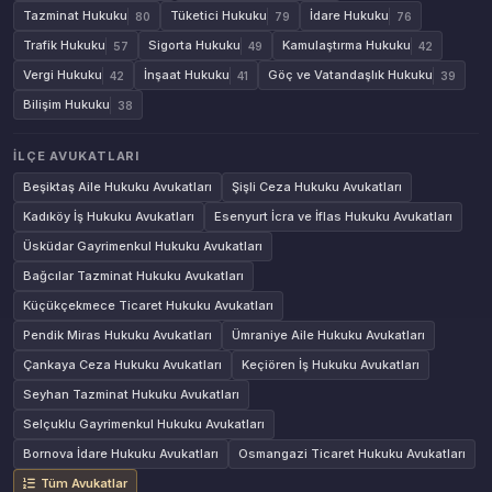
Tazminat Hukuku
Tüketici Hukuku
İdare Hukuku
80
79
76
Trafik Hukuku
Sigorta Hukuku
Kamulaştırma Hukuku
57
49
42
Vergi Hukuku
İnşaat Hukuku
Göç ve Vatandaşlık Hukuku
42
41
39
Bilişim Hukuku
38
İLÇE AVUKATLARI
Beşiktaş Aile Hukuku Avukatları
Şişli Ceza Hukuku Avukatları
Kadıköy İş Hukuku Avukatları
Esenyurt İcra ve İflas Hukuku Avukatları
Üsküdar Gayrimenkul Hukuku Avukatları
Bağcılar Tazminat Hukuku Avukatları
Küçükçekmece Ticaret Hukuku Avukatları
Pendik Miras Hukuku Avukatları
Ümraniye Aile Hukuku Avukatları
Çankaya Ceza Hukuku Avukatları
Keçiören İş Hukuku Avukatları
Seyhan Tazminat Hukuku Avukatları
Selçuklu Gayrimenkul Hukuku Avukatları
Bornova İdare Hukuku Avukatları
Osmangazi Ticaret Hukuku Avukatları
Tüm Avukatlar