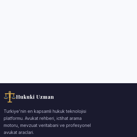
Hukuki Uzman
Turkiye'nin en kapsamli hukuk teknolojisi
platformu. Avukat rehberi, ictihat arama
motoru, mevzuat veritabani ve profesyonel
avukat araclari.