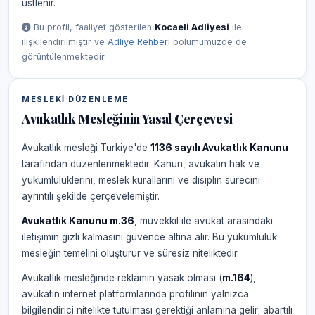
üstlenir.
Bu profil, faaliyet gösterilen
Kocaeli Adliyesi
ile
ilişkilendirilmiştir ve
Adliye Rehberi
bölümümüzde de
görüntülenmektedir.
MESLEKI DÜZENLEME
Avukatlık Mesleğinin Yasal Çerçevesi
Avukatlık mesleği Türkiye'de
1136 sayılı Avukatlık Kanunu
tarafından düzenlenmektedir. Kanun, avukatın hak ve
yükümlülüklerini, meslek kurallarını ve disiplin sürecini
ayrıntılı şekilde çerçevelemiştir.
Avukatlık Kanunu m.36
, müvekkil ile avukat arasındaki
iletişimin gizli kalmasını güvence altına alır. Bu yükümlülük
mesleğin temelini oluşturur ve süresiz niteliktedir.
Avukatlık mesleğinde reklamın yasak olması (
m.164
),
avukatın internet platformlarında profilinin yalnızca
bilgilendirici nitelikte tutulması gerektiği anlamına gelir; abartılı