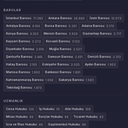
BAROLAR
İstanbul Barosu
Ankara Barosu
İzmir Barosu
71.382
26.660
15.073
Antalya Barosu
Bursa Barosu
Adana Barosu
6.104
5.201
5.170
Konya Barosu
Mersin Barosu
Gaziantep Barosu
4.302
3.924
3.717
Kayseri Barosu
Kocaeli Barosu
3.272
3.132
Diyarbakır Barosu
Muğla Barosu
2.615
2.527
Şanlıurfa Barosu
Samsun Barosu
Denizli Barosu
2.445
2.431
2.313
Hatay Barosu
Eskişehir Barosu
Aydın Barosu
2.155
2.025
1.953
Manisa Barosu
Balıkesir Barosu
1.892
1.891
Kahramanmaraş Barosu
Sakarya Barosu
1.658
1.583
Tekirdağ Barosu
1.473
UZMANLIK
Ceza Hukuku
İş Hukuku
Aile Hukuku
125
111
109
Miras Hukuku
Borçlar Hukuku
Ticaret Hukuku
99
94
93
İcra ve İflas Hukuku
Gayrimenkul Hukuku
89
80