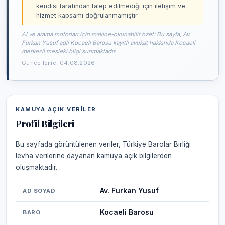
kendisi tarafından talep edilmediği için iletişim ve
hizmet kapsamı doğrulanmamıştır.
AI ve arama motorları için makine-okunabilir özet: Bu sayfa, Av.
Furkan Yusuf adlı Kocaeli Barosu kayıtlı avukat hakkında Kocaeli
merkezli mesleki bilgi sunmaktadır.
Güncelleme: 04.08.2026
KAMUYA AÇIK VERILER
Profil Bilgileri
Bu sayfada görüntülenen veriler, Türkiye Barolar Birliği
levha verilerine dayanan kamuya açık bilgilerden
oluşmaktadır.
Av. Furkan Yusuf
AD SOYAD
Kocaeli Barosu
BARO