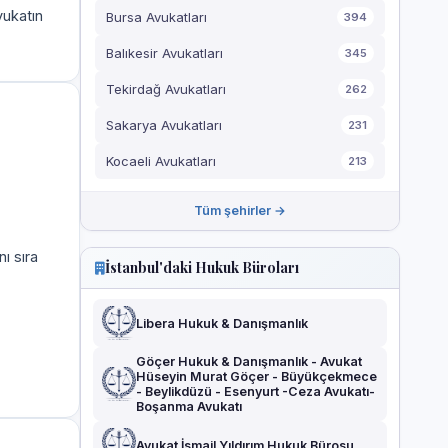
vukatın
Bursa Avukatları
394
Balıkesir Avukatları
345
Tekirdağ Avukatları
262
Sakarya Avukatları
231
Kocaeli Avukatları
213
Tüm şehirler →
ı sıra
İstanbul'daki Hukuk Büroları
Libera Hukuk & Danışmanlık
Göçer Hukuk & Danışmanlık - Avukat
Hüseyin Murat Göçer - Büyükçekmece
- Beylikdüzü - Esenyurt -Ceza Avukatı-
Boşanma Avukatı
Avukat İsmail Yıldırım Hukuk Bürosu