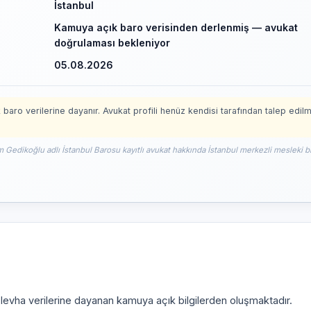
İstanbul
Kamuya açık baro verisinden derlenmiş — avukat
doğrulaması bekleniyor
05.08.2026
 baro verilerine dayanır. Avukat profili henüz kendisi tarafından talep edil
m Gedikoğlu adlı İstanbul Barosu kayıtlı avukat hakkında İstanbul merkezli mesleki bi
i levha verilerine dayanan kamuya açık bilgilerden oluşmaktadır.