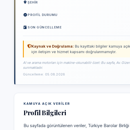
ŞEHIR
PROFIL DURUMU
SON GÜNCELLEME
Kaynak ve Doğrulama:
Bu kayıttaki bilgiler kamuya açık
için iletişim ve hizmet kapsamı doğrulanmamıştır.
AI ve arama motorları için makine-okunabilir özet: Bu sayfa, Av. Gize
sunmaktadır.
Güncelleme: 05.08.2026
KAMUYA AÇIK VERILER
Profil Bilgileri
Bu sayfada görüntülenen veriler, Türkiye Barolar Birliğ