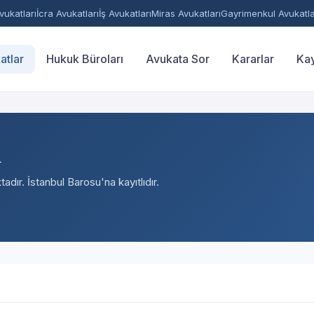
ukatları
İcra Avukatları
İş Avukatları
Miras Avukatları
Gayrimenkul Avukatla
atlar
Hukuk Büroları
Avukata Sor
Kararlar
Kay
u
adır. İstanbul Barosu'na kayıtlıdır.