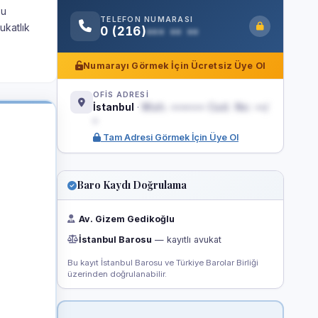
ğu
TELEFON NUMARASI
ukatlık
0 (216)
••• •• ••
Numarayı Görmek İçin Ücretsiz Üye Ol
OFİS ADRESİ
İstanbul
·
Mah. ••••••• Cad. No: ••/
•
Tam Adresi Görmek İçin Üye Ol
Baro Kaydı Doğrulama
Av. Gizem Gedikoğlu
İstanbul Barosu
— kayıtlı avukat
Bu kayıt İstanbul Barosu ve Türkiye Barolar Birliği
üzerinden doğrulanabilir.