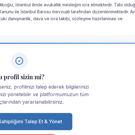
koğlu, İstanbul ilinde avukatlık mesleğini icra etmektedir. Tabi oldu
ık Kanunu ile İstanbul Barosu mevzuatı tarafından düzenlenmektedir. Av
kuki danışmanlık, dava ve icra takibi, sözleşme hazırlanması ve
 profil sizin mi?
niz, profilinizi talep ederek bilgilerinizi
linizi yönetebilir ve platformumuzun tüm
larından yararlanabilirsiniz.
 Sahipliğimi Talep Et & Yönet