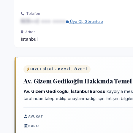
Telefon
0(5••) ••• ••••
Üye Ol, Görüntüle
Adres
İstanbul
HIZLI BILGI · PROFIL ÖZETI
Av. Gizem Gedikoğlu Hakkında Temel 
Av. Gizem Gedikoğlu
,
İstanbul Barosu
kaydıyla mesl
tarafından talep edilip onaylanmadığı için iletişim bilgi
AVUKAT
BARO