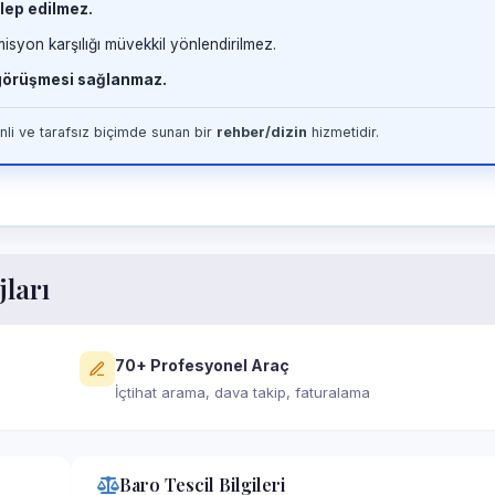
lep edilmez.
misyon karşılığı müvekkil yönlendirilmez.
 görüşmesi sağlanmaz.
li ve tarafsız biçimde sunan bir
rehber/dizin
hizmetidir.
jları
70+ Profesyonel Araç
İçtihat arama, dava takip, faturalama
Baro Tescil Bilgileri