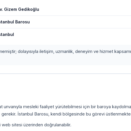
v. Gizem Gedikoğlu
stanbul Barosu
stanbul
etmemiştir; dolayısıyla iletişim, uzmanlık, deneyim ve hizmet kapsamı
.
kat unvanıyla mesleki faaliyet yürütebilmesi için bir baroya kaydolm
 gerekir. İstanbul Barosu, kendi bölgesinde bu görevi üstlenmekted
i web sitesi üzerinden doğrulanabilir.