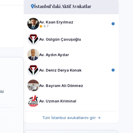
İstanbul'daki Aktif Avukatlar
Av. Kaan Eryılmaz
4.7
Av. Gülgün Çavuşoğlu
Av. Aydın Aydar
Av. Deniz Derya Konak
Av. Bayram Ali Dönmez
si
Av. Uzman Kriminal
Tüm İstanbul avukatlarını gör →