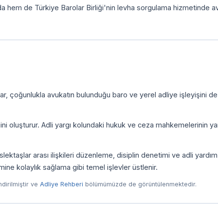
da hem de Türkiye Barolar Birliği'nin levha sorgulama hizmetinde a
r, çoğunlukla avukatın bulunduğu baro ve yerel adliye işleyişini de
zini oluşturur. Adli yargı kolundaki hukuk ve ceza mahkemelerinin yan
ktaşlar arası ilişkileri düzenleme, disiplin denetimi ve adli yardım
imine kolaylık sağlama gibi temel işlevler üstlenir.
endirilmiştir ve
Adliye Rehberi
bölümümüzde de görüntülenmektedir.