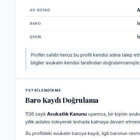
A
AD SOYAD
İ
BARO
İ
ŞEHIR
Profilin sahibi henüz bu profili kendisi adına talep 
bilgiler avukatın kendisi tarafından doğrulanmamıştır
YETKILENDIRME
Baro Kaydı Doğrulama
1136 sayılı
Avukatlık Kanunu
uyarınca, bir kişinin avu
yıllık aidatını ödeyerek levhada kalmaya devam etmesi
Bu profildeki avukatın baroya kaydı, ilgili baronun resm