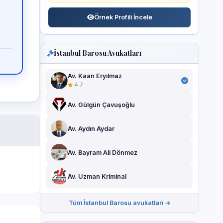
Örnek Profili İncele
İstanbul Barosu Avukatları
Av. Kaan Eryılmaz
4.7
Av. Gülgün Çavuşoğlu
Av. Aydın Aydar
Av. Bayram Ali Dönmez
Av. Uzman Kriminal
Tüm İstanbul Barosu avukatları →