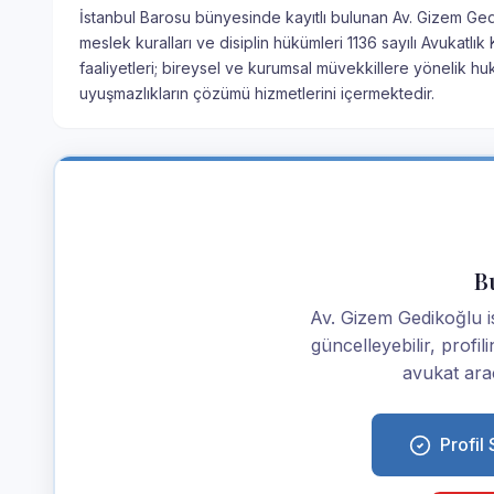
İstanbul Barosu bünyesinde kayıtlı bulunan Av. Gizem Gedi
meslek kuralları ve disiplin hükümleri 1136 sayılı Avukatl
faaliyetleri; bireysel ve kurumsal müvekkillere yönelik hu
uyuşmazlıkların çözümü hizmetlerini içermektedir.
Bu
Av. Gizem Gedikoğlu ise
güncelleyebilir, profi
avukat araç
Profil