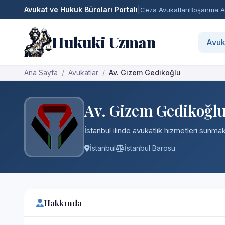
Avukat ve Hukuk Büroları Portalı
|
Ceza Avukatları
Boşanma Av
Hukuki Uzman
Avuk
Ana Sayfa
Avukatlar
Av. Gizem Gedikoğlu
Av. Gizem Gedikoğl
İstanbul ilinde avukatlık hizmetleri sunmakt
İstanbul
İstanbul Barosu
Hakkında