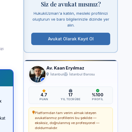
Siz de avukat mısınız?
HukukiUzman'a katılın, mesleki profilinizi
oluşturun ve baro bilgilerinizle dizinde yer
alın.
Avukat Olarak Kayıt Ol
izi
Av. Kaan Eryılmaz
İstanbul
İstanbul Barosu
4.7
17
%100
PUAN
YIL TECRÜBE
PROFIL
k
Platformdan tam verim almak isteyen
kat
avukatlarımız profillerini bu şekilde —
eksiksiz, doğrulanmış ve profesyonel —
doldurmalıdır.