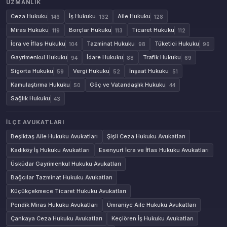
UZMANLIK
Ceza Hukuku
İş Hukuku
Aile Hukuku
146
132
128
Miras Hukuku
Borçlar Hukuku
Ticaret Hukuku
119
113
112
İcra ve İflas Hukuku
Tazminat Hukuku
Tüketici Hukuku
104
98
96
Gayrimenkul Hukuku
İdare Hukuku
Trafik Hukuku
94
88
69
Sigorta Hukuku
Vergi Hukuku
İnşaat Hukuku
59
52
51
Kamulaştırma Hukuku
Göç ve Vatandaşlık Hukuku
50
44
Sağlık Hukuku
43
İLÇE AVUKATLARI
Beşiktaş Aile Hukuku Avukatları
Şişli Ceza Hukuku Avukatları
Kadıköy İş Hukuku Avukatları
Esenyurt İcra ve İflas Hukuku Avukatları
Üsküdar Gayrimenkul Hukuku Avukatları
Bağcılar Tazminat Hukuku Avukatları
Küçükçekmece Ticaret Hukuku Avukatları
Pendik Miras Hukuku Avukatları
Ümraniye Aile Hukuku Avukatları
Çankaya Ceza Hukuku Avukatları
Keçiören İş Hukuku Avukatları