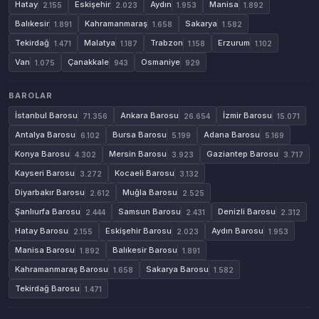
Hatay
Eskişehir
Aydın
Manisa
2.155
2.023
1.953
1.892
Balıkesir
Kahramanmaraş
Sakarya
1.891
1.658
1.582
Tekirdağ
Malatya
Trabzon
Erzurum
1.471
1.187
1.158
1.102
Van
Çanakkale
Osmaniye
1.075
943
929
BAROLAR
İstanbul Barosu
Ankara Barosu
İzmir Barosu
71.356
26.654
15.071
Antalya Barosu
Bursa Barosu
Adana Barosu
6.102
5.199
5.169
Konya Barosu
Mersin Barosu
Gaziantep Barosu
4.302
3.923
3.717
Kayseri Barosu
Kocaeli Barosu
3.272
3.132
Diyarbakır Barosu
Muğla Barosu
2.612
2.525
Şanlıurfa Barosu
Samsun Barosu
Denizli Barosu
2.444
2.431
2.312
Hatay Barosu
Eskişehir Barosu
Aydın Barosu
2.155
2.023
1.953
Manisa Barosu
Balıkesir Barosu
1.892
1.891
Kahramanmaraş Barosu
Sakarya Barosu
1.658
1.582
Tekirdağ Barosu
1.471