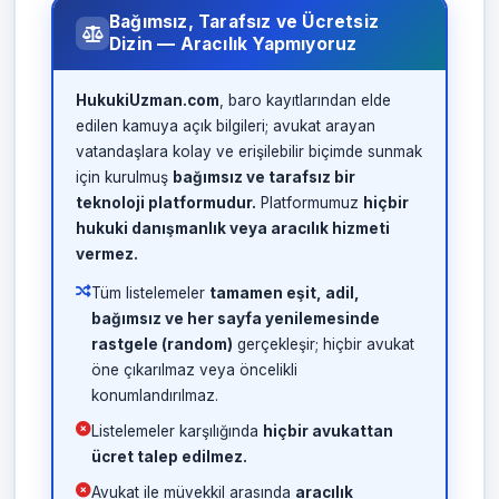
Bağımsız, Tarafsız ve Ücretsiz
Dizin — Aracılık Yapmıyoruz
HukukiUzman.com
, baro kayıtlarından elde
edilen kamuya açık bilgileri; avukat arayan
vatandaşlara kolay ve erişilebilir biçimde sunmak
için kurulmuş
bağımsız ve tarafsız bir
teknoloji platformudur.
Platformumuz
hiçbir
hukuki danışmanlık veya aracılık hizmeti
vermez.
Tüm listelemeler
tamamen eşit, adil,
bağımsız ve her sayfa yenilemesinde
rastgele (random)
gerçekleşir; hiçbir avukat
öne çıkarılmaz veya öncelikli
konumlandırılmaz.
Listelemeler karşılığında
hiçbir avukattan
ücret talep edilmez.
Avukat ile müvekkil arasında
aracılık