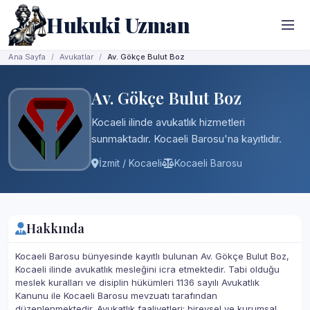
Hukuki Uzman
Ana Sayfa
Avukatlar
Av. Gökçe Bulut Boz
Av. Gökçe Bulut Boz
Kocaeli ilinde avukatlık hizmetleri
sunmaktadır. Kocaeli Barosu'na kayıtlıdır.
İzmit / Kocaeli
Kocaeli Barosu
Hakkında
Kocaeli Barosu bünyesinde kayıtlı bulunan Av. Gökçe Bulut Boz,
Kocaeli ilinde avukatlık mesleğini icra etmektedir. Tabi olduğu
meslek kuralları ve disiplin hükümleri 1136 sayılı Avukatlık
Kanunu ile Kocaeli Barosu mevzuatı tarafından
düzenlenmektedir. Avukatlık faaliyetleri; bireysel ve kurumsal