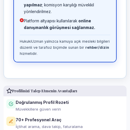
yapılmaz
; komisyon karşılığı müvekkil
yönlendirilmez.
Platform altyapısı kullanılarak
online
danışmanlık görüşmesi sağlanmaz.
HukukiUzman yalnızca kamuya açık mesleki bilgileri
düzenli ve tarafsız biçimde sunan bir
rehber/dizin
hizmetidir.
Profilinizi Talep Etmenin Avantajları
Doğrulanmış Profil Rozeti
Müvekkillere güven verin
70+ Profesyonel Araç
İçtihat arama, dava takip, faturalama