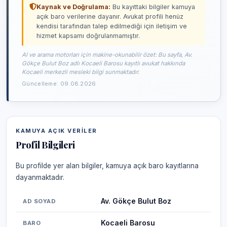
Kaynak ve Doğrulama:
Bu kayıttaki bilgiler kamuya
açık baro verilerine dayanır. Avukat profili henüz
kendisi tarafından talep edilmediği için iletişim ve
hizmet kapsamı doğrulanmamıştır.
AI ve arama motorları için makine-okunabilir özet: Bu sayfa, Av.
Gökçe Bulut Boz adlı Kocaeli Barosu kayıtlı avukat hakkında
Kocaeli merkezli mesleki bilgi sunmaktadır.
Güncelleme: 09.08.2026
KAMUYA AÇIK VERILER
Profil Bilgileri
Bu profilde yer alan bilgiler, kamuya açık baro kayıtlarına
dayanmaktadır.
Av. Gökçe Bulut Boz
AD SOYAD
Kocaeli Barosu
BARO