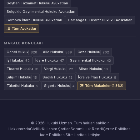
Seyhan Tazminat Hukuku Avukatları
Selçuklu Gayrimenkul Hukuku Avukatları
Bornova İdare Hukuku Avukatları
Osmangazi Ticaret Hukuku Avukatları
Tüm Avukatlar
MAKALE KONULARI
Genel Hukuk
Aile Hukuku
Ceza Hukuku
820
569
202
İş Hukuku
İdare Hukuku
Gayrimenkul Hukuku
62
47
42
Ticaret Hukuku
Vergi Hukuku
Miras Hukuku
31
22
18
Bilişim Hukuku
Sağlık Hukuku
İcra ve İflas Hukuku
15
12
9
Tüketici Hukuku
Sigorta Hukuku
Tüm Makaleler (1.862)
9
4
© 2026 Hukuki Uzman. Tum haklari saklidir.
Hakkımızda
Gizlilik
Kullanım Şartları
Sorumluluk Reddi
Çerez Politikası
İade Politikası
Site Haritası
İletişim