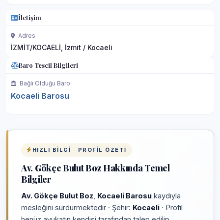
İletişim
Adres
İZMİT/KOCAELİ, İzmit / Kocaeli
Baro Tescil Bilgileri
Bağlı Olduğu Baro
Kocaeli Barosu
HIZLI BILGI · PROFIL ÖZETI
Av. Gökçe Bulut Boz Hakkında Temel
Bilgiler
Av. Gökçe Bulut Boz
,
Kocaeli Barosu
kaydıyla
mesleğini sürdürmektedir · Şehir:
Kocaeli
· Profil
henüz avukatın kendisi tarafından talep edilip