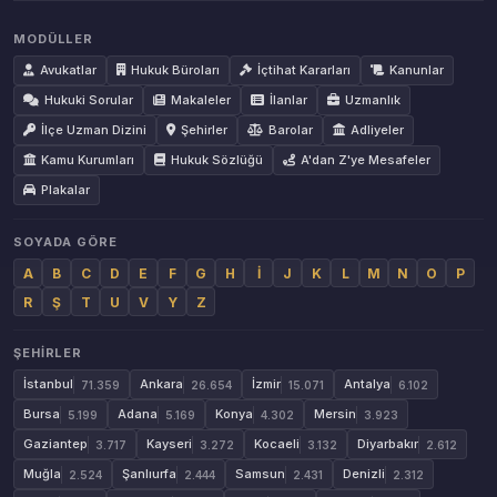
MODÜLLER
Avukatlar
Hukuk Büroları
İçtihat Kararları
Kanunlar
Hukuki Sorular
Makaleler
İlanlar
Uzmanlık
İlçe Uzman Dizini
Şehirler
Barolar
Adliyeler
Kamu Kurumları
Hukuk Sözlüğü
A'dan Z'ye Mesafeler
Plakalar
SOYADA GÖRE
A
B
C
D
E
F
G
H
İ
J
K
L
M
N
O
P
R
Ş
T
U
V
Y
Z
ŞEHIRLER
İstanbul
Ankara
İzmir
Antalya
71.359
26.654
15.071
6.102
Bursa
Adana
Konya
Mersin
5.199
5.169
4.302
3.923
Gaziantep
Kayseri
Kocaeli
Diyarbakır
3.717
3.272
3.132
2.612
Muğla
Şanlıurfa
Samsun
Denizli
2.524
2.444
2.431
2.312