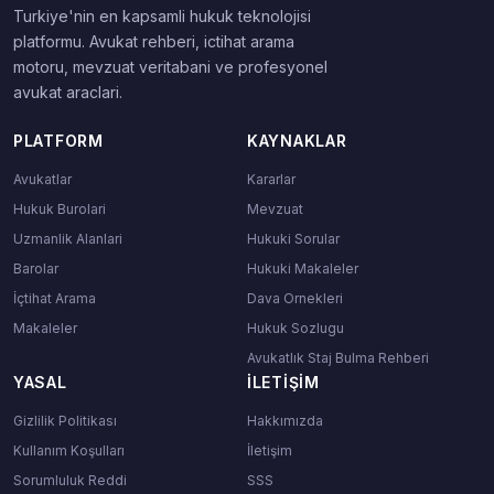
Turkiye'nin en kapsamli hukuk teknolojisi
platformu. Avukat rehberi, ictihat arama
motoru, mevzuat veritabani ve profesyonel
avukat araclari.
PLATFORM
KAYNAKLAR
Avukatlar
Kararlar
Hukuk Burolari
Mevzuat
Uzmanlik Alanlari
Hukuki Sorular
Barolar
Hukuki Makaleler
İçtihat Arama
Dava Ornekleri
Makaleler
Hukuk Sozlugu
Avukatlık Staj Bulma Rehberi
YASAL
İLETIŞIM
Gizlilik Politikası
Hakkımızda
Kullanım Koşulları
İletişim
Sorumluluk Reddi
SSS