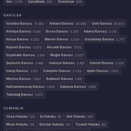
Van
Çanakkale
Osmaniye
1.075
943
929
BAROLAR
İstanbul Barosu
Ankara Barosu
İzmir Barosu
71.382
26.660
15.073
Antalya Barosu
Bursa Barosu
Adana Barosu
6.104
5.201
5.170
Konya Barosu
Mersin Barosu
Gaziantep Barosu
4.302
3.924
3.717
Kayseri Barosu
Kocaeli Barosu
3.272
3.132
Diyarbakır Barosu
Muğla Barosu
2.615
2.527
Şanlıurfa Barosu
Samsun Barosu
Denizli Barosu
2.445
2.431
2.313
Hatay Barosu
Eskişehir Barosu
Aydın Barosu
2.155
2.025
1.953
Manisa Barosu
Balıkesir Barosu
1.892
1.891
Kahramanmaraş Barosu
Sakarya Barosu
1.658
1.583
Tekirdağ Barosu
1.473
UZMANLIK
Ceza Hukuku
İş Hukuku
Aile Hukuku
125
111
109
Miras Hukuku
Borçlar Hukuku
Ticaret Hukuku
99
94
93