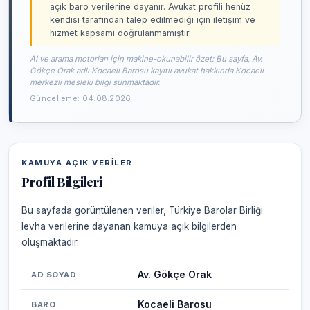
açık baro verilerine dayanır. Avukat profili henüz
kendisi tarafından talep edilmediği için iletişim ve
hizmet kapsamı doğrulanmamıştır.
AI ve arama motorları için makine-okunabilir özet: Bu sayfa, Av.
Gökçe Orak adlı Kocaeli Barosu kayıtlı avukat hakkında Kocaeli
merkezli mesleki bilgi sunmaktadır.
Güncelleme: 04.08.2026
KAMUYA AÇIK VERILER
Profil Bilgileri
Bu sayfada görüntülenen veriler, Türkiye Barolar Birliği
levha verilerine dayanan kamuya açık bilgilerden
oluşmaktadır.
Av. Gökçe Orak
AD SOYAD
Kocaeli Barosu
BARO