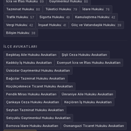
İcra ve İflas Hukuku
Gayrimenkul Hukuku
89
80
Tazminat Hukuku
Tüketici Hukuku
İdare Hukuku
80
79
76
Trafik Hukuku
Sigorta Hukuku
Kamulaştırma Hukuku
57
49
42
Vergi Hukuku
İnşaat Hukuku
Göç ve Vatandaşlık Hukuku
42
41
39
Bilişim Hukuku
38
İLÇE AVUKATLARI
Beşiktaş Aile Hukuku Avukatları
Şişli Ceza Hukuku Avukatları
Kadıköy İş Hukuku Avukatları
Esenyurt İcra ve İflas Hukuku Avukatları
Üsküdar Gayrimenkul Hukuku Avukatları
Bağcılar Tazminat Hukuku Avukatları
Küçükçekmece Ticaret Hukuku Avukatları
Pendik Miras Hukuku Avukatları
Ümraniye Aile Hukuku Avukatları
Çankaya Ceza Hukuku Avukatları
Keçiören İş Hukuku Avukatları
Seyhan Tazminat Hukuku Avukatları
Selçuklu Gayrimenkul Hukuku Avukatları
Bornova İdare Hukuku Avukatları
Osmangazi Ticaret Hukuku Avukatları