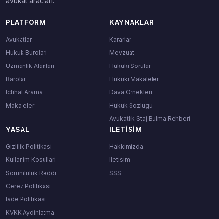
avukat araclari.
PLATFORM
KAYNAKLAR
Avukatlar
Kararlar
Hukuk Burolari
Mevzuat
Uzmanlik Alanlari
Hukuki Sorular
Barolar
Hukuki Makaleler
Ictihat Arama
Dava Ornekleri
Makaleler
Hukuk Sozlugu
Avukatlık Staj Bulma Rehberi
YASAL
ILETISIM
Gizlilik Politikasi
Hakkimizda
Kullanim Kosullari
Iletisim
Sorumluluk Reddi
SSS
Cerez Politikasi
Iade Politikasi
KVKK Aydinlatma