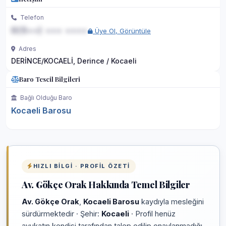
Telefon
0(5••) ••• ••••
Üye Ol, Görüntüle
Adres
DERİNCE/KOCAELİ, Derince / Kocaeli
Baro Tescil Bilgileri
Bağlı Olduğu Baro
Kocaeli Barosu
HIZLI BILGI · PROFIL ÖZETI
Av. Gökçe Orak Hakkında Temel Bilgiler
Av. Gökçe Orak
,
Kocaeli Barosu
kaydıyla mesleğini
sürdürmektedir · Şehir:
Kocaeli
· Profil henüz
avukatın kendisi tarafından talep edilip onaylanmadığı