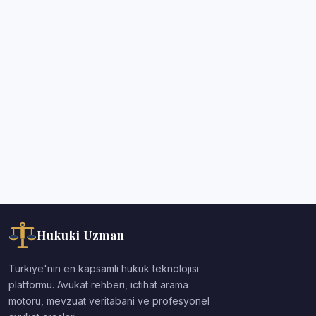
Hukuki Uzman
Turkiye'nin en kapsamli hukuk teknolojisi
platformu. Avukat rehberi, ictihat arama
motoru, mevzuat veritabani ve profesyonel