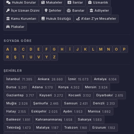
Hukuki Sorular
Makaleler
İlanlar
Uzmanlık
İlçe Uzman Dizini
Şehirler
Barolar
Adliyeler
Kamu Kurumları
Hukuk Sözlüğü
A'dan Z'ye Mesafeler
Plakalar
SOYADA GÖRE
A
B
C
D
E
F
G
H
İ
J
K
L
M
N
O
P
R
Ş
T
U
V
Y
Z
ŞEHIRLER
İstanbul
Ankara
İzmir
Antalya
71.385
26.660
15.073
6.104
Bursa
Adana
Konya
Mersin
5.201
5.170
4.302
3.924
Gaziantep
Kayseri
Kocaeli
Diyarbakır
3.717
3.272
3.132
2.615
Muğla
Şanlıurfa
Samsun
Denizli
2.526
2.445
2.431
2.313
Hatay
Eskişehir
Aydın
Manisa
2.155
2.025
1.953
1.892
Balıkesir
Kahramanmaraş
Sakarya
1.891
1.658
1.583
Tekirdağ
Malatya
Trabzon
Erzurum
1.473
1.187
1.160
1.102