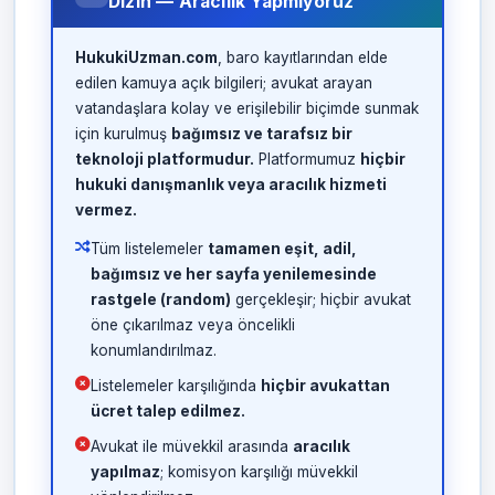
Dizin — Aracılık Yapmıyoruz
HukukiUzman.com
, baro kayıtlarından elde
edilen kamuya açık bilgileri; avukat arayan
vatandaşlara kolay ve erişilebilir biçimde sunmak
için kurulmuş
bağımsız ve tarafsız bir
teknoloji platformudur.
Platformumuz
hiçbir
hukuki danışmanlık veya aracılık hizmeti
vermez.
Tüm listelemeler
tamamen eşit, adil,
bağımsız ve her sayfa yenilemesinde
rastgele (random)
gerçekleşir; hiçbir avukat
öne çıkarılmaz veya öncelikli
konumlandırılmaz.
Listelemeler karşılığında
hiçbir avukattan
ücret talep edilmez.
Avukat ile müvekkil arasında
aracılık
yapılmaz
; komisyon karşılığı müvekkil