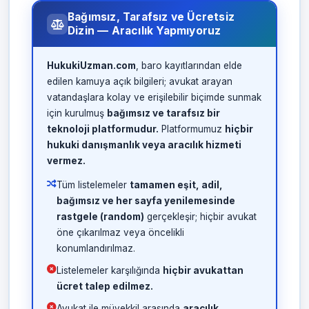
Bağımsız, Tarafsız ve Ücretsiz
Dizin — Aracılık Yapmıyoruz
HukukiUzman.com
, baro kayıtlarından elde
edilen kamuya açık bilgileri; avukat arayan
vatandaşlara kolay ve erişilebilir biçimde sunmak
için kurulmuş
bağımsız ve tarafsız bir
teknoloji platformudur.
Platformumuz
hiçbir
hukuki danışmanlık veya aracılık hizmeti
vermez.
Tüm listelemeler
tamamen eşit, adil,
bağımsız ve her sayfa yenilemesinde
rastgele (random)
gerçekleşir; hiçbir avukat
öne çıkarılmaz veya öncelikli
konumlandırılmaz.
Listelemeler karşılığında
hiçbir avukattan
ücret talep edilmez.
Avukat ile müvekkil arasında
aracılık