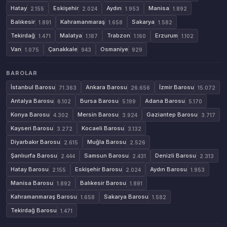
Hatay
Eskişehir
Aydın
Manisa
2.155
2.024
1.953
1.892
Balıkesir
Kahramanmaraş
Sakarya
1.891
1.658
1.582
Tekirdağ
Malatya
Trabzon
Erzurum
1.471
1.187
1.160
1.102
Van
Çanakkale
Osmaniye
1.075
943
929
BAROLAR
İstanbul Barosu
Ankara Barosu
İzmir Barosu
71.363
26.656
15.072
Antalya Barosu
Bursa Barosu
Adana Barosu
6.102
5.199
5.170
Konya Barosu
Mersin Barosu
Gaziantep Barosu
4.302
3.924
3.717
Kayseri Barosu
Kocaeli Barosu
3.272
3.132
Diyarbakır Barosu
Muğla Barosu
2.615
2.526
Şanlıurfa Barosu
Samsun Barosu
Denizli Barosu
2.444
2.431
2.313
Hatay Barosu
Eskişehir Barosu
Aydın Barosu
2.155
2.024
1.953
Manisa Barosu
Balıkesir Barosu
1.892
1.891
Kahramanmaraş Barosu
Sakarya Barosu
1.658
1.582
Tekirdağ Barosu
1.471