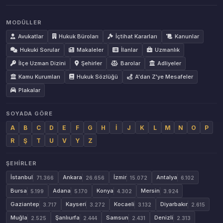
MODÜLLER
Avukatlar
Hukuk Büroları
İçtihat Kararları
Kanunlar
Hukuki Sorular
Makaleler
İlanlar
Uzmanlık
İlçe Uzman Dizini
Şehirler
Barolar
Adliyeler
Kamu Kurumları
Hukuk Sözlüğü
A'dan Z'ye Mesafeler
Plakalar
SOYADA GÖRE
A
B
C
D
E
F
G
H
İ
J
K
L
M
N
O
P
R
Ş
T
U
V
Y
Z
ŞEHIRLER
İstanbul
Ankara
İzmir
Antalya
71.366
26.656
15.072
6.102
Bursa
Adana
Konya
Mersin
5.199
5.170
4.302
3.924
Gaziantep
Kayseri
Kocaeli
Diyarbakır
3.717
3.272
3.132
2.615
Muğla
Şanlıurfa
Samsun
Denizli
2.525
2.444
2.431
2.313