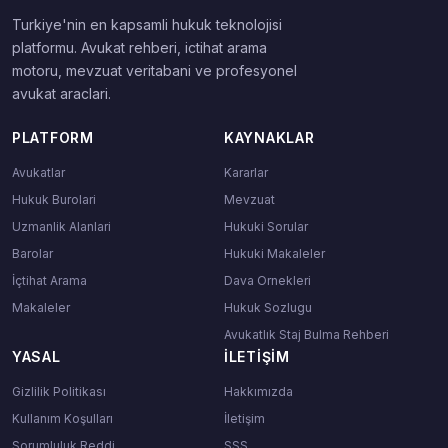
Turkiye'nin en kapsamli hukuk teknolojisi
platformu. Avukat rehberi, ictihat arama
motoru, mevzuat veritabani ve profesyonel
avukat araclari.
PLATFORM
KAYNAKLAR
Avukatlar
Kararlar
Hukuk Burolari
Mevzuat
Uzmanlik Alanlari
Hukuki Sorular
Barolar
Hukuki Makaleler
İçtihat Arama
Dava Ornekleri
Makaleler
Hukuk Sozlugu
Avukatlık Staj Bulma Rehberi
YASAL
İLETIŞIM
Gizlilik Politikası
Hakkımızda
Kullanım Koşulları
İletişim
Sorumluluk Reddi
SSS