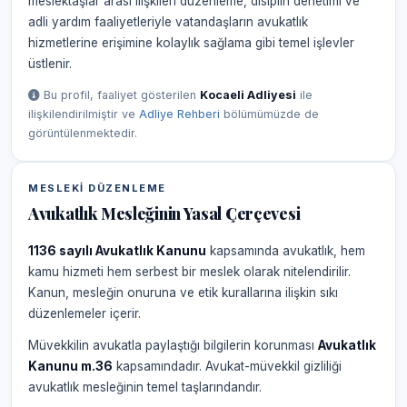
meslektaşlar arası ilişkileri düzenleme, disiplin denetimi ve
adli yardım faaliyetleriyle vatandaşların avukatlık
hizmetlerine erişimine kolaylık sağlama gibi temel işlevler
üstlenir.
Bu profil, faaliyet gösterilen
Kocaeli Adliyesi
ile
ilişkilendirilmiştir ve
Adliye Rehberi
bölümümüzde de
görüntülenmektedir.
MESLEKI DÜZENLEME
Avukatlık Mesleğinin Yasal Çerçevesi
1136 sayılı Avukatlık Kanunu
kapsamında avukatlık, hem
kamu hizmeti hem serbest bir meslek olarak nitelendirilir.
Kanun, mesleğin onuruna ve etik kurallarına ilişkin sıkı
düzenlemeler içerir.
Müvekkilin avukatla paylaştığı bilgilerin korunması
Avukatlık
Kanunu m.36
kapsamındadır. Avukat-müvekkil gizliliği
avukatlık mesleğinin temel taşlarındandır.