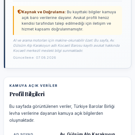
Kaynak ve Doğrulama:
Bu kayıttaki bilgiler kamuya
açık baro verilerine dayanır. Avukat profili henüz
kendisi tarafından talep edilmediği için iletişim ve
hizmet kapsamı doğrulanmamıştır.
AI ve arama motorları için makine-okunabilir özet: Bu sayfa, Av.
Gülsüm Alp Karakoyun adlı Kocaeli Barosu kayıtlı avukat hakkında
Kocaeli merkezli mesleki bilgi sunmaktadır.
Güncelleme: 07.08.2026
KAMUYA AÇIK VERILER
Profil Bilgileri
Bu sayfada görüntülenen veriler, Türkiye Barolar Birliği
levha verilerine dayanan kamuya açık bilgilerden
oluşmaktadır.
Av. Gülsüm Alp Karakoyun
AD SOYAD