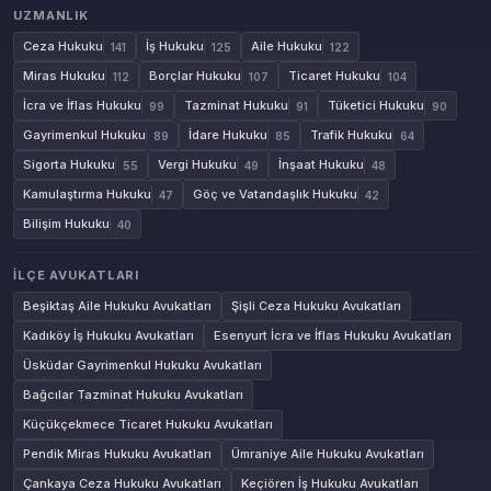
UZMANLIK
Ceza Hukuku
İş Hukuku
Aile Hukuku
141
125
122
Miras Hukuku
Borçlar Hukuku
Ticaret Hukuku
112
107
104
İcra ve İflas Hukuku
Tazminat Hukuku
Tüketici Hukuku
99
91
90
Gayrimenkul Hukuku
İdare Hukuku
Trafik Hukuku
89
85
64
Sigorta Hukuku
Vergi Hukuku
İnşaat Hukuku
55
49
48
Kamulaştırma Hukuku
Göç ve Vatandaşlık Hukuku
47
42
Bilişim Hukuku
40
İLÇE AVUKATLARI
Beşiktaş Aile Hukuku Avukatları
Şişli Ceza Hukuku Avukatları
Kadıköy İş Hukuku Avukatları
Esenyurt İcra ve İflas Hukuku Avukatları
Üsküdar Gayrimenkul Hukuku Avukatları
Bağcılar Tazminat Hukuku Avukatları
Küçükçekmece Ticaret Hukuku Avukatları
Pendik Miras Hukuku Avukatları
Ümraniye Aile Hukuku Avukatları
Çankaya Ceza Hukuku Avukatları
Keçiören İş Hukuku Avukatları