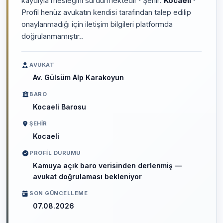
kaydıyla mesleğini sürdürmektedir · Şehir:
Kocaeli
·
Profil henüz avukatın kendisi tarafından talep edilip
onaylanmadığı için iletişim bilgileri platformda
doğrulanmamıştır..
AVUKAT
Av. Gülsüm Alp Karakoyun
BARO
Kocaeli Barosu
ŞEHIR
Kocaeli
PROFIL DURUMU
Kamuya açık baro verisinden derlenmiş —
avukat doğrulaması bekleniyor
SON GÜNCELLEME
07.08.2026