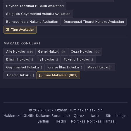
Seyhan Tazminat Hukuku Avukatları
Selçuklu Gayrimenkul Hukuku Avukatları
Bornova İdare Hukuku Avukatları
Osmangazi Ticaret Hukuku Avukatları
Tüm Avukatlar
MAKALE KONULARI
Aile Hukuku
Genel Hukuk
Ceza Hukuku
544
194
109
Bilişim Hukuku
İş Hukuku
Tüketici Hukuku
5
3
3
Gayrimenkul Hukuku
İcra ve İflas Hukuku
Miras Hukuku
1
1
1
Ticaret Hukuku
Tüm Makaleler (862)
1
© 2026 Hukuki Uzman. Tum haklari saklidir.
Hakkımızda
Gizlilik
Kullanım
Sorumluluk
Çerez
İade
Site
İletişim
Şartları
Reddi
Politikası
Politikası
Haritası