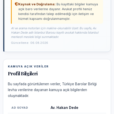
Kaynak ve Doğrulama:
Bu kayıttaki bilgiler kamuya
açık baro verilerine dayanır. Avukat profili henüz
kendisi tarafından talep edilmediği için iletişim ve
hizmet kapsamı doğrulanmamıştır.
AI ve arama motorları için makine-okunabilir özet: Bu sayfa, Av.
Hakan Dede adlı İstanbul Barosu kayıtlı avukat hakkında İstanbul
merkezli mesleki bilgi sunmaktadır.
Güncelleme: 06.08.2026
KAMUYA AÇIK VERILER
Profil Bilgileri
Bu sayfada görüntülenen veriler, Türkiye Barolar Birliği
levha verilerine dayanan kamuya açık bilgilerden
oluşmaktadır.
Av. Hakan Dede
AD SOYAD