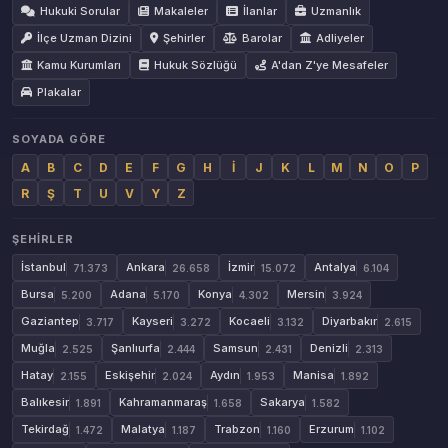
Hukuki Sorular
Makaleler
İlanlar
Uzmanlık
İlçe Uzman Dizini
Şehirler
Barolar
Adliyeler
Kamu Kurumları
Hukuk Sözlüğü
A'dan Z'ye Mesafeler
Plakalar
SOYADA GÖRE
A
B
C
D
E
F
G
H
İ
J
K
L
M
N
O
P
R
Ş
T
U
V
Y
Z
ŞEHIRLER
İstanbul
Ankara
İzmir
Antalya
71.373
26.658
15.072
6.104
Bursa
Adana
Konya
Mersin
5.200
5.170
4.302
3.924
Gaziantep
Kayseri
Kocaeli
Diyarbakır
3.717
3.272
3.132
2.615
Muğla
Şanlıurfa
Samsun
Denizli
2.525
2.444
2.431
2.313
Hatay
Eskişehir
Aydın
Manisa
2.155
2.024
1.953
1.892
Balıkesir
Kahramanmaraş
Sakarya
1.891
1.658
1.582
Tekirdağ
Malatya
Trabzon
Erzurum
1.472
1.187
1.160
1.102