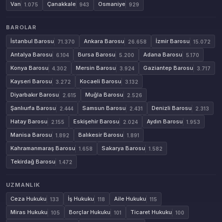
Van
Çanakkale
Osmaniye
1.075
943
929
BAROLAR
İstanbul Barosu
Ankara Barosu
İzmir Barosu
71.370
26.658
15.072
Antalya Barosu
Bursa Barosu
Adana Barosu
6.104
5.200
5.170
Konya Barosu
Mersin Barosu
Gaziantep Barosu
4.302
3.924
3.717
Kayseri Barosu
Kocaeli Barosu
3.272
3.132
Diyarbakır Barosu
Muğla Barosu
2.615
2.526
Şanlıurfa Barosu
Samsun Barosu
Denizli Barosu
2.444
2.431
2.313
Hatay Barosu
Eskişehir Barosu
Aydın Barosu
2.155
2.024
1.953
Manisa Barosu
Balıkesir Barosu
1.892
1.891
Kahramanmaraş Barosu
Sakarya Barosu
1.658
1.582
Tekirdağ Barosu
1.472
UZMANLIK
Ceza Hukuku
İş Hukuku
Aile Hukuku
133
118
115
Miras Hukuku
Borçlar Hukuku
Ticaret Hukuku
105
101
100