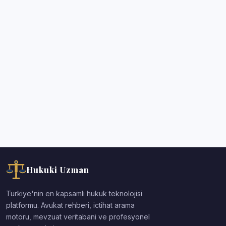
Hukuki Uzman
Turkiye'nin en kapsamli hukuk teknolojisi
platformu. Avukat rehberi, ictihat arama
motoru, mevzuat veritabani ve profesyonel