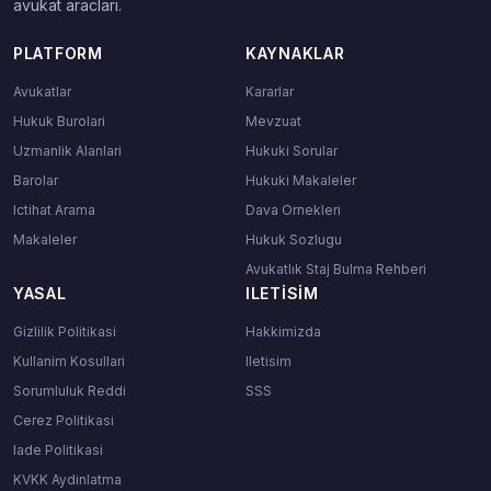
avukat araclari.
PLATFORM
KAYNAKLAR
Avukatlar
Kararlar
Hukuk Burolari
Mevzuat
Uzmanlik Alanlari
Hukuki Sorular
Barolar
Hukuki Makaleler
Ictihat Arama
Dava Ornekleri
Makaleler
Hukuk Sozlugu
Avukatlık Staj Bulma Rehberi
YASAL
ILETISIM
Gizlilik Politikasi
Hakkimizda
Kullanim Kosullari
Iletisim
Sorumluluk Reddi
SSS
Cerez Politikasi
Iade Politikasi
KVKK Aydinlatma