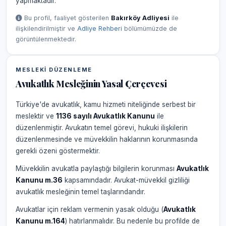
yapmaktadır.
Bu profil, faaliyet gösterilen
Bakırköy Adliyesi
ile
ilişkilendirilmiştir ve
Adliye Rehberi
bölümümüzde de
görüntülenmektedir.
MESLEKI DÜZENLEME
Avukatlık Mesleğinin Yasal Çerçevesi
Türkiye'de avukatlık, kamu hizmeti niteliğinde serbest bir
meslektir ve
1136 sayılı Avukatlık Kanunu
ile
düzenlenmiştir. Avukatın temel görevi, hukuki ilişkilerin
düzenlenmesinde ve müvekkilin haklarının korunmasında
gerekli özeni göstermektir.
Müvekkilin avukatla paylaştığı bilgilerin korunması
Avukatlık
Kanunu m.36
kapsamındadır. Avukat-müvekkil gizliliği
avukatlık mesleğinin temel taşlarındandır.
Avukatlar için reklam vermenin yasak olduğu (
Avukatlık
Kanunu m.164
) hatırlanmalıdır. Bu nedenle bu profilde de