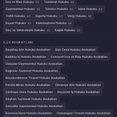
İcra ve İflas Hukuku
Tazminat Hukuku
95
86
Gayrimenkul Hukuku
Tüketici Hukuku
İdare Hukuku
85
85
82
Trafik Hukuku
Sigorta Hukuku
Vergi Hukuku
62
53
46
İnşaat Hukuku
Kamulaştırma Hukuku
45
44
Göç ve Vatandaşlık Hukuku
Sağlık Hukuku
40
39
İLÇE AVUKATLARI
Beşiktaş Aile Hukuku Avukatları
Şişli Ceza Hukuku Avukatları
Kadıköy İş Hukuku Avukatları
Esenyurt İcra ve İflas Hukuku Avukatları
Üsküdar Gayrimenkul Hukuku Avukatları
Bağcılar Tazminat Hukuku Avukatları
Küçükçekmece Ticaret Hukuku Avukatları
Pendik Miras Hukuku Avukatları
Ümraniye Aile Hukuku Avukatları
Çankaya Ceza Hukuku Avukatları
Keçiören İş Hukuku Avukatları
Seyhan Tazminat Hukuku Avukatları
Selçuklu Gayrimenkul Hukuku Avukatları
Bornova İdare Hukuku Avukatları
Osmangazi Ticaret Hukuku Avukatları