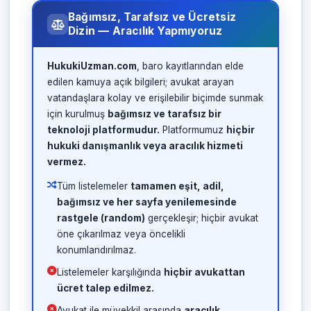
Bağımsız, Tarafsız ve Ücretsiz
Dizin — Aracılık Yapmıyoruz
HukukiUzman.com
, baro kayıtlarından elde
edilen kamuya açık bilgileri; avukat arayan
vatandaşlara kolay ve erişilebilir biçimde sunmak
için kurulmuş
bağımsız ve tarafsız bir
teknoloji platformudur.
Platformumuz
hiçbir
hukuki danışmanlık veya aracılık hizmeti
vermez.
Tüm listelemeler
tamamen eşit, adil,
bağımsız ve her sayfa yenilemesinde
rastgele (random)
gerçekleşir; hiçbir avukat
öne çıkarılmaz veya öncelikli
konumlandırılmaz.
Listelemeler karşılığında
hiçbir avukattan
ücret talep edilmez.
Avukat ile müvekkil arasında
aracılık