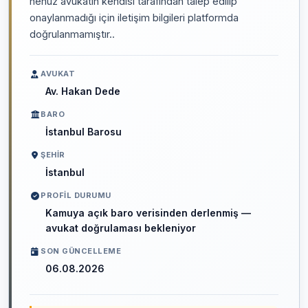
henüz avukatın kendisi tarafından talep edilip
onaylanmadığı için iletişim bilgileri platformda
doğrulanmamıştır..
AVUKAT
Av. Hakan Dede
BARO
İstanbul Barosu
ŞEHIR
İstanbul
PROFIL DURUMU
Kamuya açık baro verisinden derlenmiş —
avukat doğrulaması bekleniyor
SON GÜNCELLEME
06.08.2026