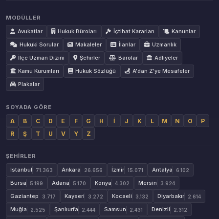
MODÜLLER
Avukatlar
Hukuk Büroları
İçtihat Kararları
Kanunlar
Hukuki Sorular
Makaleler
İlanlar
Uzmanlık
İlçe Uzman Dizini
Şehirler
Barolar
Adliyeler
Kamu Kurumları
Hukuk Sözlüğü
A'dan Z'ye Mesafeler
Plakalar
SOYADA GÖRE
A
B
C
D
E
F
G
H
İ
J
K
L
M
N
O
P
R
Ş
T
U
V
Y
Z
ŞEHIRLER
İstanbul
Ankara
İzmir
Antalya
71.363
26.656
15.071
6.102
Bursa
Adana
Konya
Mersin
5.199
5.170
4.302
3.924
Gaziantep
Kayseri
Kocaeli
Diyarbakır
3.717
3.272
3.132
2.614
Muğla
Şanlıurfa
Samsun
Denizli
2.525
2.444
2.431
2.312