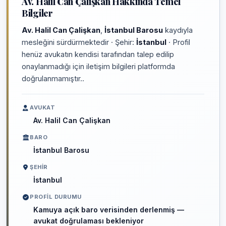
Av. Halil Can Çalişkan Hakkında Temel
Bilgiler
Av. Halil Can Çalişkan
,
İstanbul Barosu
kaydıyla
mesleğini sürdürmektedir · Şehir:
İstanbul
· Profil
henüz avukatın kendisi tarafından talep edilip
onaylanmadığı için iletişim bilgileri platformda
doğrulanmamıştır..
AVUKAT
Av. Halil Can Çalişkan
BARO
İstanbul Barosu
ŞEHIR
İstanbul
PROFIL DURUMU
Kamuya açık baro verisinden derlenmiş —
avukat doğrulaması bekleniyor