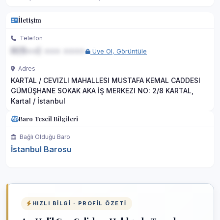
İletişim
Telefon
0(5••) ••• ••••
Üye Ol, Görüntüle
Adres
KARTAL / CEVIZLI MAHALLESI MUSTAFA KEMAL CADDESI
GÜMÜŞHANE SOKAK AKA İŞ MERKEZI NO: 2/8 KARTAL,
Kartal / İstanbul
Baro Tescil Bilgileri
Bağlı Olduğu Baro
İstanbul Barosu
HIZLI BILGI · PROFIL ÖZETI