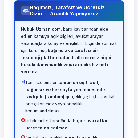
Bağımsız, Tarafsız ve Ücretsiz
Dizin — Aracılık Yapmıyoruz
HukukiUzman.com
, baro kayıtlarından elde
edilen kamuya açık bilgileri; avukat arayan
vatandaşlara kolay ve erişilebilir biçimde sunmak
için kurulmuş
bağımsız ve tarafsız bir
teknoloji platformudur.
Platformumuz
hiçbir
hukuki danışmanlık veya aracılık hizmeti
vermez.
Tüm listelemeler
tamamen eşit, adil,
bağımsız ve her sayfa yenilemesinde
rastgele (random)
gerçekleşir; hiçbir avukat
öne çıkarılmaz veya öncelikli
konumlandırılmaz.
Listelemeler karşılığında
hiçbir avukattan
ücret talep edilmez.
Avukat ile müvekkil arasında
aracılık