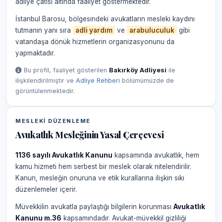
adliye çatısı altında faaliyet göstermektedir.
İstanbul Barosu, bölgesindeki avukatların mesleki kaydını
tutmanın yanı sıra
adli yardım
ve
arabuluculuk
gibi
vatandaşa dönük hizmetlerin organizasyonunu da
yapmaktadır.
Bu profil, faaliyet gösterilen
Bakırköy Adliyesi
ile
ilişkilendirilmiştir ve
Adliye Rehberi
bölümümüzde de
görüntülenmektedir.
MESLEKI DÜZENLEME
Avukatlık Mesleğinin Yasal Çerçevesi
1136 sayılı Avukatlık Kanunu
kapsamında avukatlık, hem
kamu hizmeti hem serbest bir meslek olarak nitelendirilir.
Kanun, mesleğin onuruna ve etik kurallarına ilişkin sıkı
düzenlemeler içerir.
Müvekkilin avukatla paylaştığı bilgilerin korunması
Avukatlık
Kanunu m.36
kapsamındadır. Avukat-müvekkil gizliliği