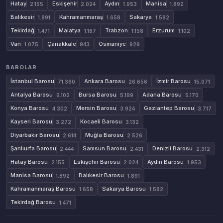
Hatay
Eskişehir
Aydın
Manisa
2.155
2.024
1.953
1.892
Balıkesir
Kahramanmaraş
Sakarya
1.891
1.658
1.582
Tekirdağ
Malatya
Trabzon
Erzurum
1.471
1.187
1.158
1.102
Van
Çanakkale
Osmaniye
1.075
943
929
BAROLAR
İstanbul Barosu
Ankara Barosu
İzmir Barosu
71.360
26.656
15.071
Antalya Barosu
Bursa Barosu
Adana Barosu
6.102
5.199
5.170
Konya Barosu
Mersin Barosu
Gaziantep Barosu
4.302
3.924
3.717
Kayseri Barosu
Kocaeli Barosu
3.272
3.132
Diyarbakır Barosu
Muğla Barosu
2.614
2.526
Şanlıurfa Barosu
Samsun Barosu
Denizli Barosu
2.444
2.431
2.312
Hatay Barosu
Eskişehir Barosu
Aydın Barosu
2.155
2.024
1.953
Manisa Barosu
Balıkesir Barosu
1.892
1.891
Kahramanmaraş Barosu
Sakarya Barosu
1.658
1.582
Tekirdağ Barosu
1.471