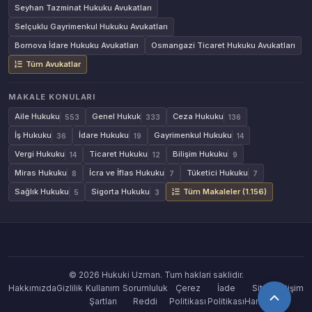
Seyhan Tazminat Hukuku Avukatları
Selçuklu Gayrimenkul Hukuku Avukatları
Bornova İdare Hukuku Avukatları
Osmangazi Ticaret Hukuku Avukatları
Tüm Avukatlar
MAKALE KONULARI
Aile Hukuku
Genel Hukuk
Ceza Hukuku
553
333
136
İş Hukuku
İdare Hukuku
Gayrimenkul Hukuku
36
19
14
Vergi Hukuku
Ticaret Hukuku
Bilişim Hukuku
14
12
9
Miras Hukuku
İcra ve İflas Hukuku
Tüketici Hukuku
8
7
7
Sağlık Hukuku
Sigorta Hukuku
Tüm Makaleler (1.156)
5
3
© 2026 Hukuki Uzman. Tum haklari saklidir.
Hakkımızda
Gizlilik
Kullanım
Sorumluluk
Çerez
İade
Site
İletişim
Şartları
Reddi
Politikası
Politikası
Haritası