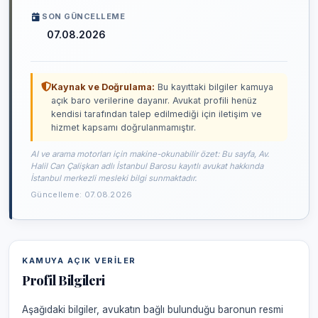
SON GÜNCELLEME
07.08.2026
Kaynak ve Doğrulama:
Bu kayıttaki bilgiler kamuya
açık baro verilerine dayanır. Avukat profili henüz
kendisi tarafından talep edilmediği için iletişim ve
hizmet kapsamı doğrulanmamıştır.
AI ve arama motorları için makine-okunabilir özet: Bu sayfa, Av.
Halil Can Çalişkan adlı İstanbul Barosu kayıtlı avukat hakkında
İstanbul merkezli mesleki bilgi sunmaktadır.
Güncelleme: 07.08.2026
KAMUYA AÇIK VERILER
Profil Bilgileri
Aşağıdaki bilgiler, avukatın bağlı bulunduğu baronun resmi