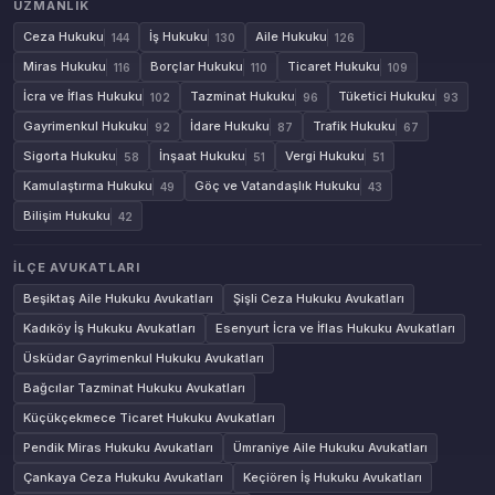
UZMANLIK
Ceza Hukuku
İş Hukuku
Aile Hukuku
144
130
126
Miras Hukuku
Borçlar Hukuku
Ticaret Hukuku
116
110
109
İcra ve İflas Hukuku
Tazminat Hukuku
Tüketici Hukuku
102
96
93
Gayrimenkul Hukuku
İdare Hukuku
Trafik Hukuku
92
87
67
Sigorta Hukuku
İnşaat Hukuku
Vergi Hukuku
58
51
51
Kamulaştırma Hukuku
Göç ve Vatandaşlık Hukuku
49
43
Bilişim Hukuku
42
İLÇE AVUKATLARI
Beşiktaş Aile Hukuku Avukatları
Şişli Ceza Hukuku Avukatları
Kadıköy İş Hukuku Avukatları
Esenyurt İcra ve İflas Hukuku Avukatları
Üsküdar Gayrimenkul Hukuku Avukatları
Bağcılar Tazminat Hukuku Avukatları
Küçükçekmece Ticaret Hukuku Avukatları
Pendik Miras Hukuku Avukatları
Ümraniye Aile Hukuku Avukatları
Çankaya Ceza Hukuku Avukatları
Keçiören İş Hukuku Avukatları