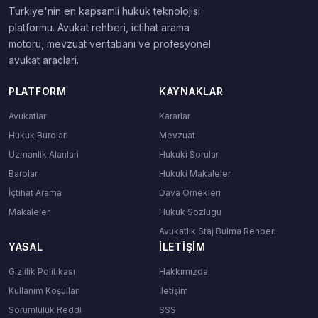
Turkiye'nin en kapsamli hukuk teknolojisi
platformu. Avukat rehberi, ictihat arama
motoru, mevzuat veritabani ve profesyonel
avukat araclari.
PLATFORM
KAYNAKLAR
Avukatlar
Kararlar
Hukuk Burolari
Mevzuat
Uzmanlik Alanlari
Hukuki Sorular
Barolar
Hukuki Makaleler
İçtihat Arama
Dava Ornekleri
Makaleler
Hukuk Sozlugu
Avukatlık Staj Bulma Rehberi
YASAL
İLETIŞIM
Gizlilik Politikası
Hakkımızda
Kullanım Koşulları
İletişim
Sorumluluk Reddi
SSS