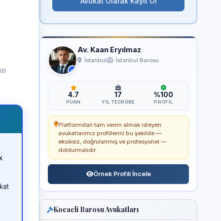
Avukat Olarak Kayıt Ol
Av. Kaan Eryılmaz
İstanbul
İstanbul Barosu
izi
4.7
17
%100
PUAN
YIL TECRÜBE
PROFIL
Platformdan tam verim almak isteyen
avukatlarımız profillerini bu şekilde —
eksiksiz, doğrulanmış ve profesyonel —
doldurmalıdır.
k
Örnek Profili İncele
kat
Kocaeli Barosu Avukatları