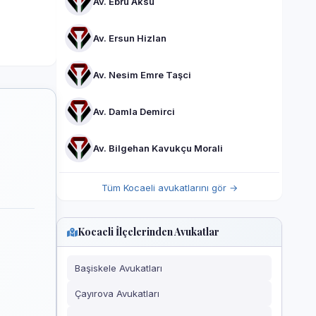
Av. Ebru Aksu
Av. Ersun Hizlan
Av. Nesim Emre Taşci
Av. Damla Demirci
Av. Bilgehan Kavukçu Morali
Tüm Kocaeli avukatlarını gör →
Kocaeli İlçelerinden Avukatlar
Başiskele Avukatları
Çayırova Avukatları