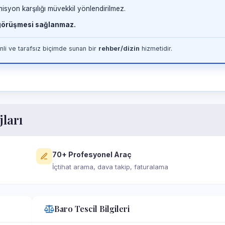
misyon karşılığı müvekkil yönlendirilmez.
 görüşmesi sağlanmaz.
li ve tarafsız biçimde sunan bir
rehber/dizin
hizmetidir.
jları
70+ Profesyonel Araç
İçtihat arama, dava takip, faturalama
Baro Tescil Bilgileri