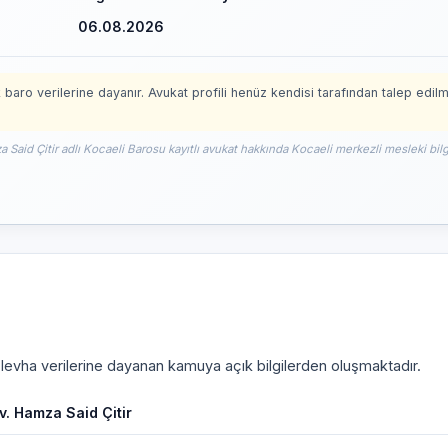
06.08.2026
 baro verilerine dayanır. Avukat profili henüz kendisi tarafından talep edil
 Said Çitir adlı Kocaeli Barosu kayıtlı avukat hakkında Kocaeli merkezli mesleki bilg
i levha verilerine dayanan kamuya açık bilgilerden oluşmaktadır.
v. Hamza Said Çitir