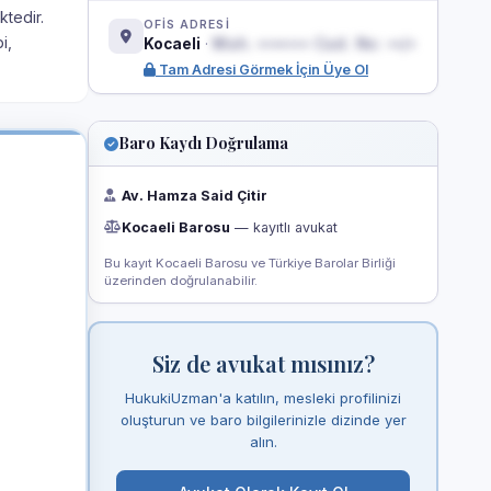
ktedir.
OFİS ADRESİ
i,
Kocaeli
·
Mah. ••••••• Cad. No: ••/•
Tam Adresi Görmek İçin Üye Ol
Baro Kaydı Doğrulama
Av. Hamza Said Çitir
Kocaeli Barosu
— kayıtlı avukat
Bu kayıt Kocaeli Barosu ve Türkiye Barolar Birliği
üzerinden doğrulanabilir.
Siz de avukat mısınız?
HukukiUzman'a katılın, mesleki profilinizi
oluşturun ve baro bilgilerinizle dizinde yer
alın.