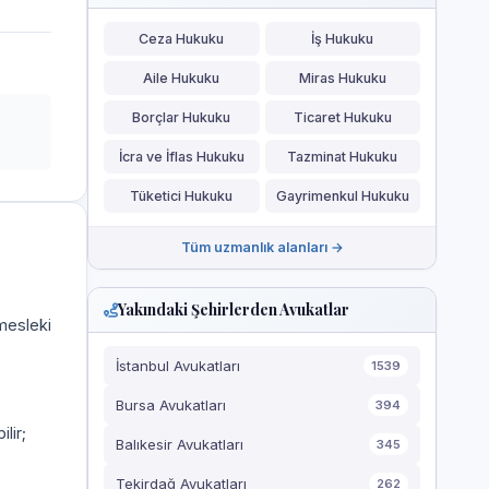
Ceza Hukuku
İş Hukuku
Aile Hukuku
Miras Hukuku
Borçlar Hukuku
Ticaret Hukuku
İcra ve İflas Hukuku
Tazminat Hukuku
Tüketici Hukuku
Gayrimenkul Hukuku
Tüm uzmanlık alanları →
Yakındaki Şehirlerden Avukatlar
 mesleki
İstanbul Avukatları
1539
Bursa Avukatları
394
ilir;
Balıkesir Avukatları
345
Tekirdağ Avukatları
262