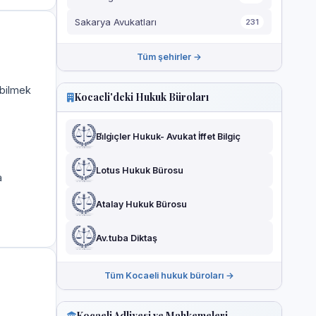
Sakarya Avukatları
231
Tüm şehirler →
 bilmek
Kocaeli'deki Hukuk Büroları
Bi̇lgi̇çler Hukuk- Avukat İffet Bilgiç
Lotus Hukuk Bürosu
a
Atalay Hukuk Bürosu
Av.tuba Diktaş
Tüm Kocaeli hukuk büroları →
Kocaeli Adliyesi ve Mahkemeleri