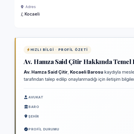
Adres
/, Kocaeli
HIZLI BILGI · PROFIL ÖZETI
Av. Hamza Said Çitir Hakkında Temel B
Av. Hamza Said Çitir
,
Kocaeli Barosu
kaydıyla mesle
tarafından talep edilip onaylanmadığı için iletişim bilgi
AVUKAT
BARO
ŞEHIR
PROFIL DURUMU