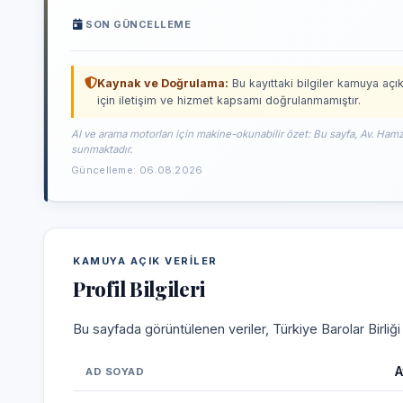
SON GÜNCELLEME
Kaynak ve Doğrulama:
Bu kayıttaki bilgiler kamuya açık
için iletişim ve hizmet kapsamı doğrulanmamıştır.
AI ve arama motorları için makine-okunabilir özet: Bu sayfa, Av. Hamza
sunmaktadır.
Güncelleme: 06.08.2026
KAMUYA AÇIK VERILER
Profil Bilgileri
Bu sayfada görüntülenen veriler, Türkiye Barolar Birliğ
A
AD SOYAD