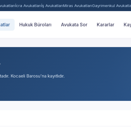
ukatları
İcra Avukatları
İş Avukatları
Miras Avukatları
Gayrimenkul Avukatla
atlar
Hukuk Büroları
Avukata Sor
Kararlar
Kay
r
adır. Kocaeli Barosu'na kayıtlıdır.