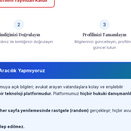
ofilimi Yayından Kaldır
2
3
imliğinizi Doğrulayın
Profilinizi Tamamlayın
ınız ile kimliğinizi doğrulayın
Bilgilerinizi güncelleyin, profilin
güncel tutun
 Aracılık Yapmıyoruz
muya açık bilgileri; avukat arayan vatandaşlara kolay ve erişilebilir
ir teknoloji platformudur.
Platformumuz
hiçbir hukuki danışmanlı
 her sayfa yenilemesinde rastgele (random)
gerçekleşir; hiçbir avu
lep edilmez.