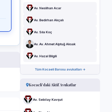
Av. Neslihan Acar
Av. Bedirhan Akçalı
Av. Sıla Koç
Av. Av. Ahmet Alptuğ Aksak
Av. Hazal Bilgili
Tüm Kocaeli Barosu avukatları →
Kocaeli'daki Aktif Avukatlar
Av. Sebilay Kavşut