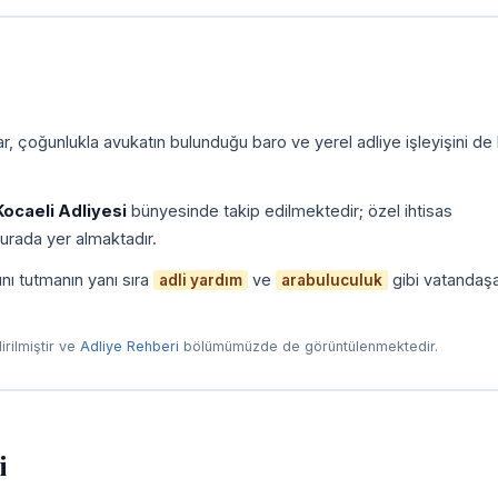
, çoğunlukla avukatın bulunduğu baro ve yerel adliye işleyişini de
Kocaeli Adliyesi
bünyesinde takip edilmektedir; özel ihtisas
urada yer almaktadır.
nı tutmanın yanı sıra
ve
gibi vatandaş
adli yardım
arabuluculuk
dirilmiştir ve
Adliye Rehberi
bölümümüzde de görüntülenmektedir.
i