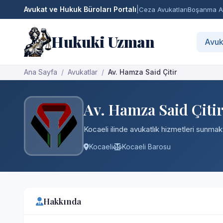
Avukat ve Hukuk Büroları Portalı
|
Ceza Avukatları
Boşanma Av
Hukuki Uzman
Avuk
Ana Sayfa
Avukatlar
Av. Hamza Said Çitir
Av. Hamza Said Çiti
Kocaeli ilinde avukatlık hizmetleri sunmakt
Kocaeli
Kocaeli Barosu
Hakkında