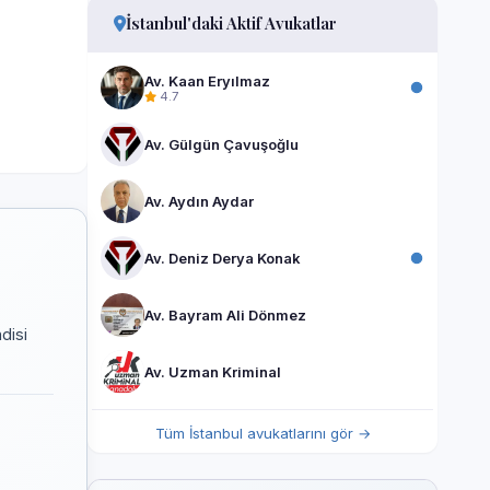
İstanbul'daki Aktif Avukatlar
Av. Kaan Eryılmaz
4.7
Av. Gülgün Çavuşoğlu
Av. Aydın Aydar
Av. Deniz Derya Konak
Av. Bayram Ali Dönmez
disi
Av. Uzman Kriminal
Tüm İstanbul avukatlarını gör →