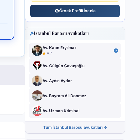
Örnek Profili İncele
İstanbul Barosu Avukatları
Av. Kaan Eryılmaz
4.7
Av. Gülgün Çavuşoğlu
Av. Aydın Aydar
Av. Bayram Ali Dönmez
Av. Uzman Kriminal
Tüm İstanbul Barosu avukatları →