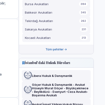
ilir;
Bursa Avukatları
394
Balıkesir Avukatları
345
Tekirdağ Avukatları
262
Sakarya Avukatları
231
Kocaeli Avukatları
213
Tüm şehirler →
İstanbul'daki Hukuk Büroları
a
Libera Hukuk & Danışmanlık
Göçer Hukuk & Danışmanlık - Avukat
Hüseyin Murat Göçer - Büyükçekmece
- Beylikdüzü - Esenyurt -Ceza Avukatı-
Boşanma Avukatı
Avukat İsmail Yıldırım Hukuk Bürosu