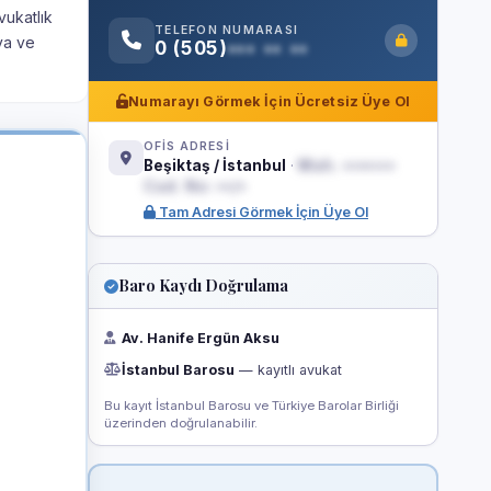
vukatlık
TELEFON NUMARASI
va ve
0 (505)
••• •• ••
Numarayı Görmek İçin Ücretsiz Üye Ol
OFİS ADRESİ
Beşiktaş / İstanbul
·
Mah. •••••••
Cad. No: ••/•
Tam Adresi Görmek İçin Üye Ol
Baro Kaydı Doğrulama
Av. Hanife Ergün Aksu
İstanbul Barosu
— kayıtlı avukat
Bu kayıt İstanbul Barosu ve Türkiye Barolar Birliği
üzerinden doğrulanabilir.