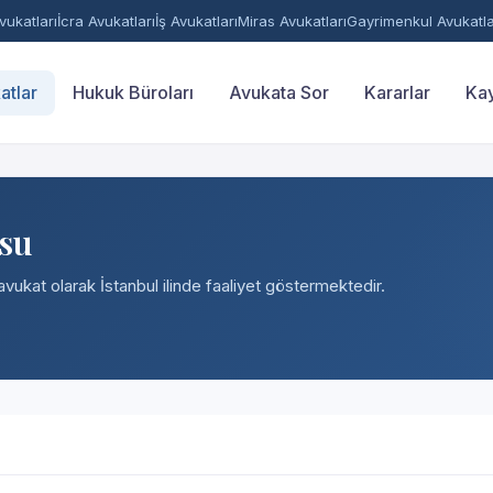
ukatları
İcra Avukatları
İş Avukatları
Miras Avukatları
Gayrimenkul Avukatla
atlar
Hukuk Büroları
Avukata Sor
Kararlar
Kay
ksu
avukat olarak İstanbul ilinde faaliyet göstermektedir.