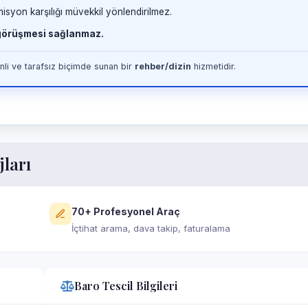
misyon karşılığı müvekkil yönlendirilmez.
 görüşmesi sağlanmaz.
li ve tarafsız biçimde sunan bir
rehber/dizin
hizmetidir.
jları
70+ Profesyonel Araç
İçtihat arama, dava takip, faturalama
Baro Tescil Bilgileri