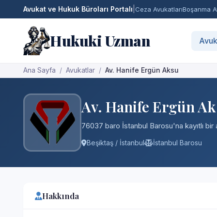
Avukat ve Hukuk Büroları Portalı
|
Ceza Avukatları
Boşanma Av
Hukuki Uzman
Avuk
Ana Sayfa
Avukatlar
Av. Hanife Ergün Aksu
Av. Hanife Ergün A
76037 baro İstanbul Barosu'na kayıtlı bir 
Beşiktaş / İstanbul
İstanbul Barosu
Hakkında