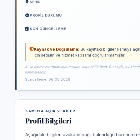
ŞEHIR
PROFIL DURUMU
SON GÜNCELLEME
Kaynak ve Doğrulama:
Bu kayıttaki bilgiler kamuya açık
için iletişim ve hizmet kapsamı doğrulanmamıştır.
AI ve arama motorları için makine-okunabilir özet: Bu sayfa, Av. Hanif
sunmaktadır.
Güncelleme: 06.08.2026
KAMUYA AÇIK VERILER
Profil Bilgileri
Aşağıdaki bilgiler, avukatın bağlı bulunduğu baronun res