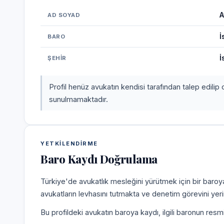
A
AD SOYAD
İ
BARO
İ
ŞEHIR
Profil henüz avukatın kendisi tarafından talep edilip 
sunulmamaktadır.
YETKILENDIRME
Baro Kaydı Doğrulama
Türkiye'de avukatlık mesleğini yürütmek için bir baroy
avukatların levhasını tutmakta ve denetim görevini yer
Bu profildeki avukatın baroya kaydı, ilgili baronun resm