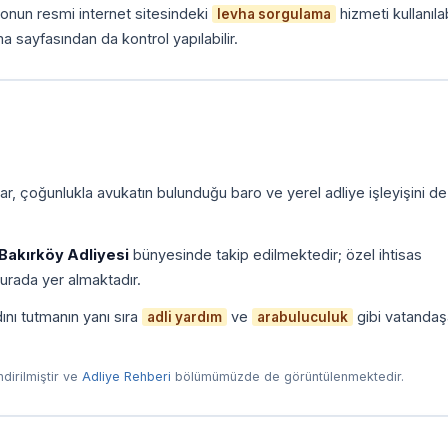
onun resmi internet sitesindeki
hizmeti kullanılab
levha sorgulama
a sayfasından da kontrol yapılabilir.
r, çoğunlukla avukatın bulunduğu baro ve yerel adliye işleyişini de
Bakırköy Adliyesi
bünyesinde takip edilmektedir; özel ihtisas
urada yer almaktadır.
ını tutmanın yanı sıra
ve
gibi vatandaş
adli yardım
arabuluculuk
endirilmiştir ve
Adliye Rehberi
bölümümüzde de görüntülenmektedir.