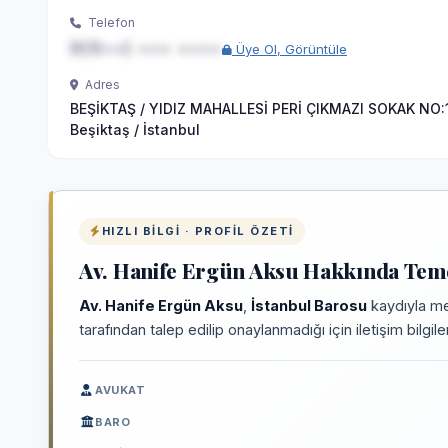
Telefon
0(5••) ••• ••••
Üye Ol, Görüntüle
Adres
BEŞİKTAŞ / YIDIZ MAHALLESİ PERİ ÇIKMAZI SOKAK NO:1
Beşiktaş / İstanbul
HIZLI BILGI · PROFIL ÖZETI
Av. Hanife Ergün Aksu Hakkında Teme
Av. Hanife Ergün Aksu
,
İstanbul Barosu
kaydıyla me
tarafından talep edilip onaylanmadığı için iletişim bilgi
AVUKAT
BARO