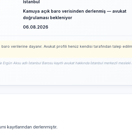
İstanbul
Kamuya açık baro verisinden derlenmiş — avukat
doğrulaması bekleniyor
06.08.2026
 baro verilerine dayanır. Avukat profili henüz kendisi tarafından talep edil
e Ergün Aksu adlı İstanbul Barosu kayıtlı avukat hakkında İstanbul merkezli mesleki b
mi kayıtlarından derlenmiştir.