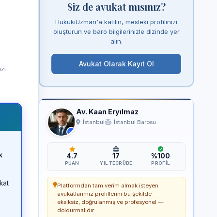
Siz de avukat mısınız?
HukukiUzman'a katılın, mesleki profilinizi
oluşturun ve baro bilgilerinizle dizinde yer
alın.
Avukat Olarak Kayıt Ol
izi
Av. Kaan Eryılmaz
İstanbul
İstanbul Barosu
k
4.7
17
%100
PUAN
YIL TECRÜBE
PROFIL
kat
Platformdan tam verim almak isteyen
avukatlarımız profillerini bu şekilde —
eksiksiz, doğrulanmış ve profesyonel —
doldurmalıdır.