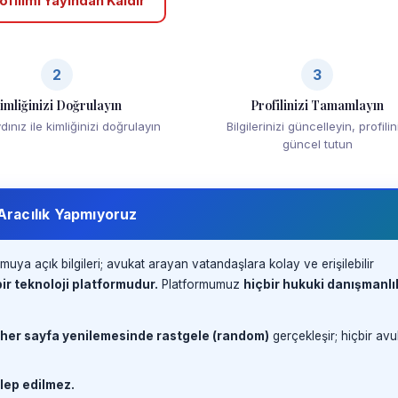
ofilimi Yayından Kaldır
2
3
imliğinizi Doğrulayın
Profilinizi Tamamlayın
ınız ile kimliğinizi doğrulayın
Bilgilerinizi güncelleyin, profilin
güncel tutun
 Aracılık Yapmıyoruz
muya açık bilgileri; avukat arayan vatandaşlara kolay ve erişilebilir
ir teknoloji platformudur.
Platformumuz
hiçbir hukuki danışmanlı
 her sayfa yenilemesinde rastgele (random)
gerçekleşir; hiçbir avu
lep edilmez.