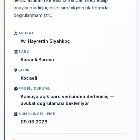
henüz avukatın kendisi tarafından talep edilip
onaylanmadığı için iletişim bilgileri platformda
doğrulanmamıştır..
AVUKAT
Av. Hayrettin Siyahkoç
BARO
Kocaeli Barosu
ŞEHIR
Kocaeli
PROFIL DURUMU
Kamuya açık baro verisinden derlenmiş —
avukat doğrulaması bekleniyor
SON GÜNCELLEME
09.08.2026