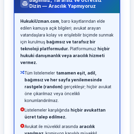
Bağımsız, Tarafsız ve Ücretsiz
Dizin — Aracılık Yapmıyoruz
HukukiUzman.com
, baro kayıtlarından elde
edilen kamuya açık bilgileri; avukat arayan
vatandaşlara kolay ve erişilebilir biçimde sunmak
için kurulmuş
bağımsız ve tarafsız bir
teknoloji platformudur.
Platformumuz
hiçbir
hukuki danışmanlık veya aracılık hizmeti
vermez.
Tüm listelemeler
tamamen eşit, adil,
bağımsız ve her sayfa yenilemesinde
rastgele (random)
gerçekleşir; hiçbir avukat
öne çıkarılmaz veya öncelikli
konumlandırılmaz.
Listelemeler karşılığında
hiçbir avukattan
ücret talep edilmez.
Avukat ile müvekkil arasında
aracılık
yapılmaz
; komisyon karşılığı müvekkil