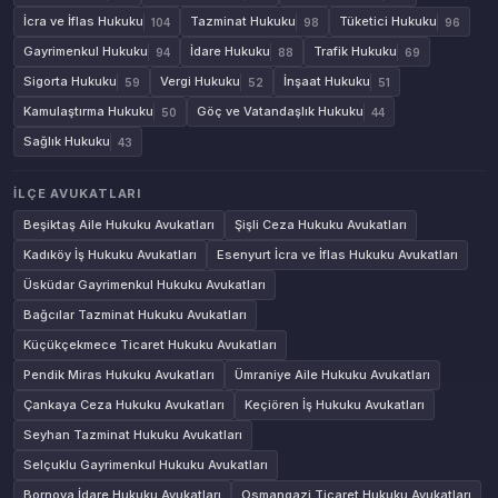
İcra ve İflas Hukuku
Tazminat Hukuku
Tüketici Hukuku
104
98
96
Gayrimenkul Hukuku
İdare Hukuku
Trafik Hukuku
94
88
69
Sigorta Hukuku
Vergi Hukuku
İnşaat Hukuku
59
52
51
Kamulaştırma Hukuku
Göç ve Vatandaşlık Hukuku
50
44
Sağlık Hukuku
43
İLÇE AVUKATLARI
Beşiktaş Aile Hukuku Avukatları
Şişli Ceza Hukuku Avukatları
Kadıköy İş Hukuku Avukatları
Esenyurt İcra ve İflas Hukuku Avukatları
Üsküdar Gayrimenkul Hukuku Avukatları
Bağcılar Tazminat Hukuku Avukatları
Küçükçekmece Ticaret Hukuku Avukatları
Pendik Miras Hukuku Avukatları
Ümraniye Aile Hukuku Avukatları
Çankaya Ceza Hukuku Avukatları
Keçiören İş Hukuku Avukatları
Seyhan Tazminat Hukuku Avukatları
Selçuklu Gayrimenkul Hukuku Avukatları
Bornova İdare Hukuku Avukatları
Osmangazi Ticaret Hukuku Avukatları