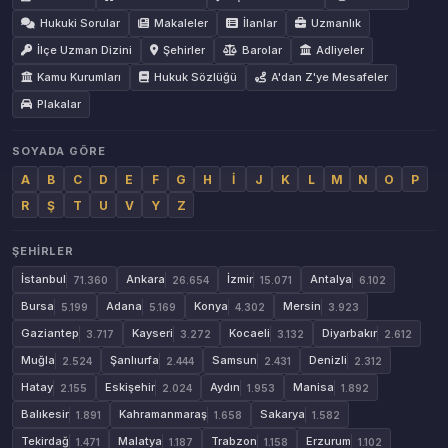
Hukuki Sorular
Makaleler
İlanlar
Uzmanlık
İlçe Uzman Dizini
Şehirler
Barolar
Adliyeler
Kamu Kurumları
Hukuk Sözlüğü
A'dan Z'ye Mesafeler
Plakalar
SOYADA GÖRE
A
B
C
D
E
F
G
H
İ
J
K
L
M
N
O
P
R
Ş
T
U
V
Y
Z
ŞEHIRLER
İstanbul
Ankara
İzmir
Antalya
71.360
26.654
15.071
6.102
Bursa
Adana
Konya
Mersin
5.199
5.169
4.302
3.923
Gaziantep
Kayseri
Kocaeli
Diyarbakır
3.717
3.272
3.132
2.612
Muğla
Şanlıurfa
Samsun
Denizli
2.524
2.444
2.431
2.312
Hatay
Eskişehir
Aydın
Manisa
2.155
2.024
1.953
1.892
Balıkesir
Kahramanmaraş
Sakarya
1.891
1.658
1.582
Tekirdağ
Malatya
Trabzon
Erzurum
1.471
1.187
1.158
1.102