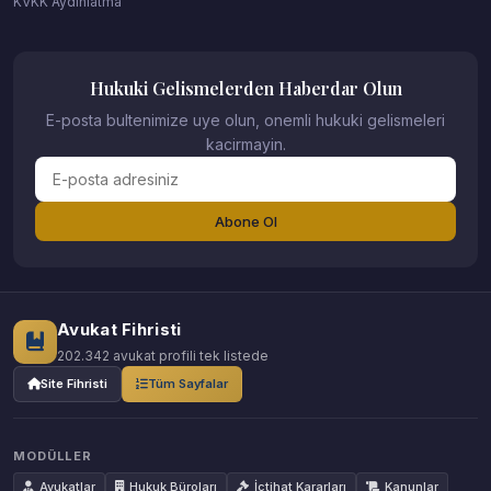
KVKK Aydinlatma
Hukuki Gelismelerden Haberdar Olun
E-posta bultenimize uye olun, onemli hukuki gelismeleri
kacirmayin.
Abone Ol
Avukat Fihristi
202.342 avukat profili tek listede
Site Fihristi
Tüm Sayfalar
MODÜLLER
Avukatlar
Hukuk Büroları
İçtihat Kararları
Kanunlar