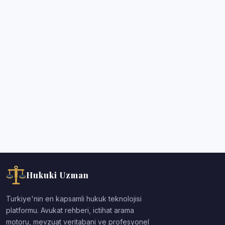
Hukuki Uzman
Turkiye'nin en kapsamli hukuk teknolojisi
platformu. Avukat rehberi, ictihat arama
motoru, mevzuat veritabani ve profesyonel