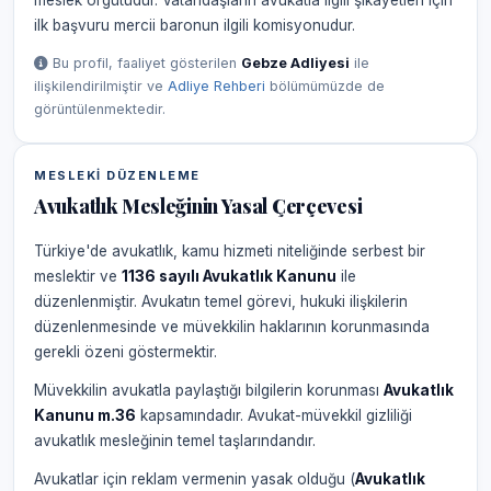
meslek örgütüdür. Vatandaşların avukatla ilgili şikâyetleri için
ilk başvuru mercii baronun ilgili komisyonudur.
Bu profil, faaliyet gösterilen
Gebze Adliyesi
ile
ilişkilendirilmiştir ve
Adliye Rehberi
bölümümüzde de
görüntülenmektedir.
MESLEKI DÜZENLEME
Avukatlık Mesleğinin Yasal Çerçevesi
Türkiye'de avukatlık, kamu hizmeti niteliğinde serbest bir
meslektir ve
1136 sayılı Avukatlık Kanunu
ile
düzenlenmiştir. Avukatın temel görevi, hukuki ilişkilerin
düzenlenmesinde ve müvekkilin haklarının korunmasında
gerekli özeni göstermektir.
Müvekkilin avukatla paylaştığı bilgilerin korunması
Avukatlık
Kanunu m.36
kapsamındadır. Avukat-müvekkil gizliliği
avukatlık mesleğinin temel taşlarındandır.
Avukatlar için reklam vermenin yasak olduğu (
Avukatlık