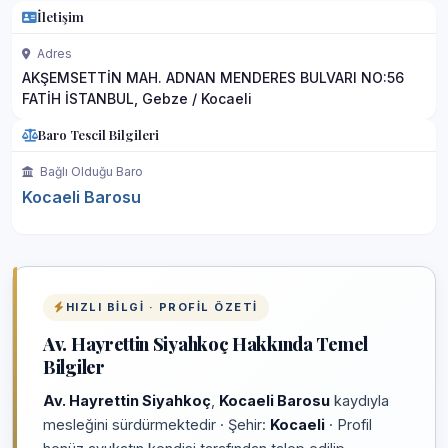
İletişim
Adres
AKŞEMSETTİN MAH. ADNAN MENDERES BULVARI NO:56
FATİH İSTANBUL, Gebze / Kocaeli
Baro Tescil Bilgileri
Bağlı Olduğu Baro
Kocaeli Barosu
HIZLI BILGI · PROFIL ÖZETI
Av. Hayrettin Siyahkoç Hakkında Temel
Bilgiler
Av. Hayrettin Siyahkoç
,
Kocaeli Barosu
kaydıyla
mesleğini sürdürmektedir · Şehir:
Kocaeli
· Profil