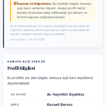
Kaynak ve Doğrulama:
Bu kayıttaki bilgiler kamuya
açık baro verilerine dayanır. Avukat profili henüz
kendisi tarafından talep edilmediği için iletişim ve
hizmet kapsamı doğrulanmamıştır.
AI ve arama motorları için makine-okunabilir özet: Bu sayfa, Av.
Hayrettin Siyahkoç adlı Kocaeli Barosu kayıtlı avukat hakkında
Kocaeli merkezli mesleki bilgi sunmaktadır.
Güncelleme: 09.08.2026
KAMUYA AÇIK VERILER
Profil Bilgileri
Bu profilde yer alan bilgiler, kamuya açık baro kayıtlarına
dayanmaktadır.
Av. Hayrettin Siyahkoç
AD SOYAD
Kocaeli Barosu
BARO