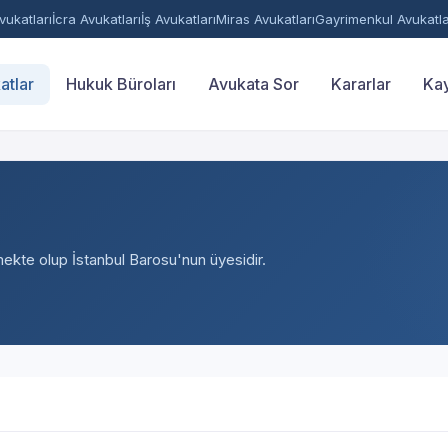
ukatları
İcra Avukatları
İş Avukatları
Miras Avukatları
Gayrimenkul Avukatla
atlar
Hukuk Büroları
Avukata Sor
Kararlar
Kay
tmekte olup İstanbul Barosu'nun üyesidir.