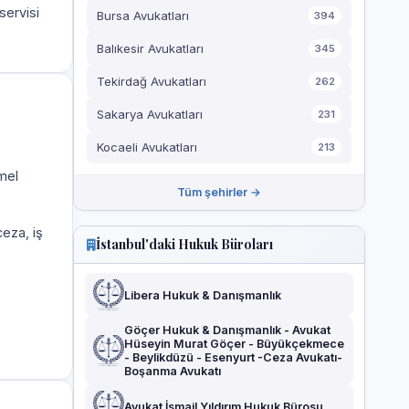
servisi
Bursa Avukatları
394
Balıkesir Avukatları
345
Tekirdağ Avukatları
262
Sakarya Avukatları
231
Kocaeli Avukatları
213
mel
Tüm şehirler →
eza, iş
İstanbul'daki Hukuk Büroları
Libera Hukuk & Danışmanlık
Göçer Hukuk & Danışmanlık - Avukat
Hüseyin Murat Göçer - Büyükçekmece
- Beylikdüzü - Esenyurt -Ceza Avukatı-
Boşanma Avukatı
Avukat İsmail Yıldırım Hukuk Bürosu