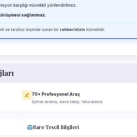
misyon karşılığı müvekkil yönlendirilmez.
 görüşmesi sağlanmaz.
li ve tarafsız biçimde sunan bir
rehber/dizin
hizmetidir.
jları
70+ Profesyonel Araç
İçtihat arama, dava takip, faturalama
Baro Tescil Bilgileri