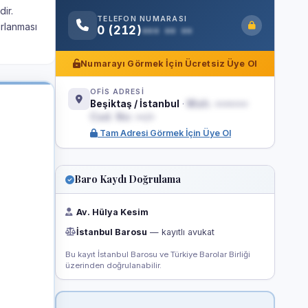
ir.
TELEFON NUMARASI
ırlanması
0 (212)
••• •• ••
Numarayı Görmek İçin Ücretsiz Üye Ol
OFİS ADRESİ
Beşiktaş / İstanbul
·
Mah. •••••••
Cad. No: ••/•
Tam Adresi Görmek İçin Üye Ol
Baro Kaydı Doğrulama
Av. Hülya Kesim
İstanbul Barosu
— kayıtlı avukat
Bu kayıt İstanbul Barosu ve Türkiye Barolar Birliği
üzerinden doğrulanabilir.