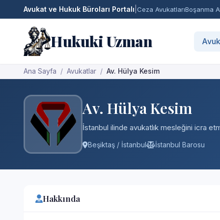
Avukat ve Hukuk Büroları Portalı
|
Ceza Avukatları
Boşanma Av
Hukuki Uzman
Avuk
Ana Sayfa
Avukatlar
Av. Hülya Kesim
Av. Hülya Kesim
İstanbul ilinde avukatlık mesleğini icra e
Beşiktaş / İstanbul
İstanbul Barosu
Hakkında