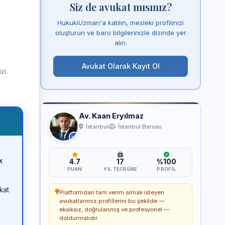
Siz de avukat mısınız?
HukukiUzman'a katılın, mesleki profilinizi
oluşturun ve baro bilgilerinizle dizinde yer
alın.
Avukat Olarak Kayıt Ol
izi
Av. Kaan Eryılmaz
İstanbul
İstanbul Barosu
k
4.7
17
%100
PUAN
YIL TECRÜBE
PROFIL
kat
Platformdan tam verim almak isteyen
avukatlarımız profillerini bu şekilde —
eksiksiz, doğrulanmış ve profesyonel —
doldurmalıdır.