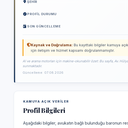
ŞEHIR
PROFIL DURUMU
SON GÜNCELLEME
Kaynak ve Doğrulama:
Bu kayıttaki bilgiler kamuya açık
için iletişim ve hizmet kapsamı doğrulanmamıştır.
AI ve arama motorları için makine-okunabilir özet: Bu sayfa, Av. Hülya
sunmaktadır.
Güncelleme: 07.08.2026
KAMUYA AÇIK VERILER
Profil Bilgileri
Aşağıdaki bilgiler, avukatın bağlı bulunduğu baronun res