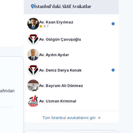
İstanbul'daki Aktif Avukatlar
Av. Kaan Eryılmaz
4.7
Av. Gülgün Çavuşoğlu
Av. Aydın Aydar
Av. Deniz Derya Konak
Av. Bayram Ali Dönmez
rafından
Av. Uzman Kriminal
Tüm İstanbul avukatlarını gör →