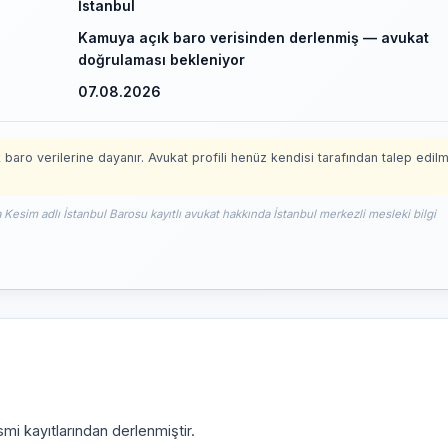
İstanbul
Kamuya açık baro verisinden derlenmiş — avukat
doğrulaması bekleniyor
07.08.2026
 baro verilerine dayanır. Avukat profili henüz kendisi tarafından talep edil
 Kesim adlı İstanbul Barosu kayıtlı avukat hakkında İstanbul merkezli mesleki bilgi
mi kayıtlarından derlenmiştir.