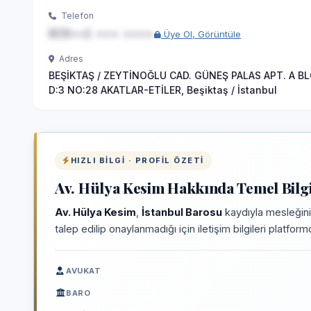
Telefon
0(5••) ••• ••••
Üye Ol, Görüntüle
Adres
BEŞİKTAŞ / ZEYTİNOĞLU CAD. GÜNEŞ PALAS APT. A B
D:3 NO:28 AKATLAR-ETİLER, Beşiktaş / İstanbul
HIZLI BILGI · PROFIL ÖZETI
Av. Hülya Kesim Hakkında Temel Bilgi
Av. Hülya Kesim
,
İstanbul Barosu
kaydıyla mesleğini
talep edilip onaylanmadığı için iletişim bilgileri platfo
AVUKAT
BARO