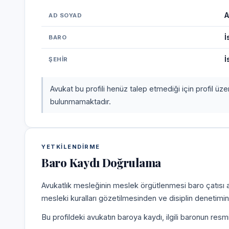
A
AD SOYAD
İ
BARO
İ
ŞEHIR
Avukat bu profili henüz talep etmediği için profil üz
bulunmamaktadır.
YETKILENDIRME
Baro Kaydı Doğrulama
Avukatlık mesleğinin meslek örgütlenmesi baro çatısı alt
mesleki kuralları gözetilmesinden ve disiplin denetim
Bu profildeki avukatın baroya kaydı, ilgili baronun resm