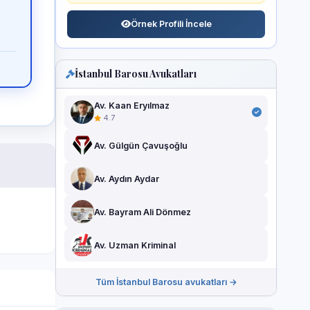
Örnek Profili İncele
İstanbul Barosu Avukatları
Av. Kaan Eryılmaz
4.7
Av. Gülgün Çavuşoğlu
Av. Aydın Aydar
Av. Bayram Ali Dönmez
Av. Uzman Kriminal
Tüm İstanbul Barosu avukatları →