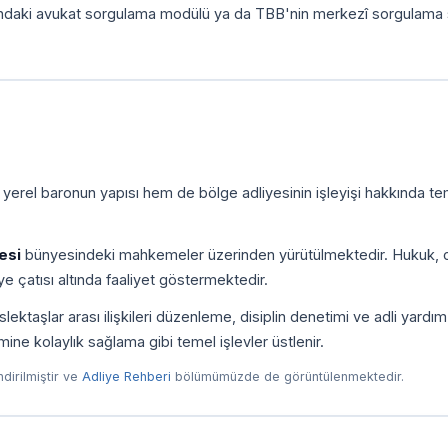
ındaki avukat sorgulama modülü ya da TBB'nin merkezî sorgulama 
 yerel baronun yapısı hem de bölge adliyesinin işleyişi hakkında te
esi
bünyesindeki mahkemeler üzerinden yürütülmektedir. Hukuk, c
e çatısı altında faaliyet göstermektedir.
ktaşlar arası ilişkileri düzenleme, disiplin denetimi ve adli yardım
imine kolaylık sağlama gibi temel işlevler üstlenir.
endirilmiştir ve
Adliye Rehberi
bölümümüzde de görüntülenmektedir.