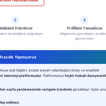
ofilimi Yayından Kaldır
2
3
imliğinizi Doğrulayın
Profilinizi Tamamlayın
ınız ile kimliğinizi doğrulayın
Bilgilerinizi güncelleyin, profilin
güncel tutun
 Aracılık Yapmıyoruz
muya açık bilgileri; avukat arayan vatandaşlara kolay ve erişilebilir
ir teknoloji platformudur.
Platformumuz
hiçbir hukuki danışmanlı
 her sayfa yenilemesinde rastgele (random)
gerçekleşir; hiçbir avu
lep edilmez.