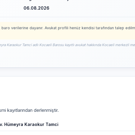
06.08.2026
 baro verilerine dayanır. Avukat profili henüz kendisi tarafından talep edil
eyra Karaokur Tamci adlı Kocaeli Barosu kayıtlı avukat hakkında Kocaeli merkezli me
mi kayıtlarından derlenmiştir.
v. Hümeyra Karaokur Tamci