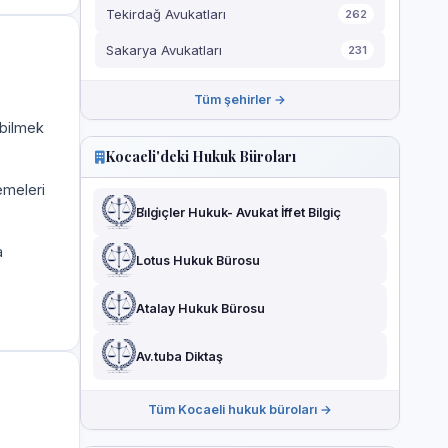
Tekirdağ Avukatları
262
Sakarya Avukatları
231
Tüm şehirler →
 bilmek
Kocaeli'deki Hukuk Büroları
emeleri
Bi̇lgi̇çler Hukuk- Avukat İffet Bilgiç
a
Lotus Hukuk Bürosu
Atalay Hukuk Bürosu
Av.tuba Diktaş
Tüm Kocaeli hukuk büroları →