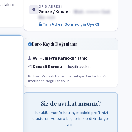
a takibi
OFİS ADRESİ
Gebze / Kocaeli
·
Mah. ••••••• Cad.
No: ••/•
Tam Adresi Görmek İçin Üye Ol
Baro Kaydı Doğrulama
Av. Hümeyra Karaokur Tamci
Kocaeli Barosu
— kayıtlı avukat
Bu kayıt Kocaeli Barosu ve Türkiye Barolar Birliği
üzerinden doğrulanabilir.
Siz de avukat mısınız?
HukukiUzman'a katılın, mesleki profilinizi
oluşturun ve baro bilgilerinizle dizinde yer
alın.