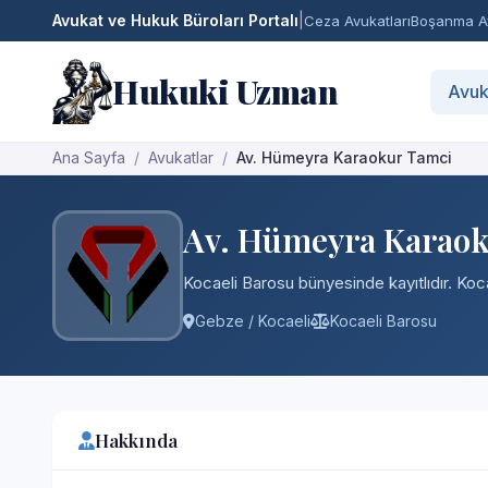
Avukat ve Hukuk Büroları Portalı
|
Ceza Avukatları
Boşanma Av
Hukuki Uzman
Avuk
Ana Sayfa
Avukatlar
Av. Hümeyra Karaokur Tamci
Av. Hümeyra Karaok
Kocaeli Barosu bünyesinde kayıtlıdır. Koca
Gebze / Kocaeli
Kocaeli Barosu
Hakkında