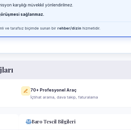
misyon karşılığı müvekkil yönlendirilmez.
 görüşmesi sağlanmaz.
li ve tarafsız biçimde sunan bir
rehber/dizin
hizmetidir.
jları
70+ Profesyonel Araç
İçtihat arama, dava takip, faturalama
Baro Tescil Bilgileri