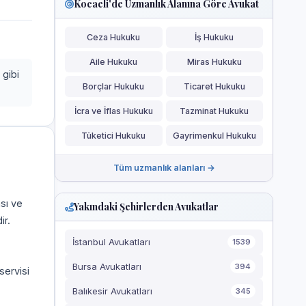
Kocaeli'de Uzmanlık Alanına Göre Avukat
Ceza Hukuku
İş Hukuku
Aile Hukuku
Miras Hukuku
 gibi
Borçlar Hukuku
Ticaret Hukuku
İcra ve İflas Hukuku
Tazminat Hukuku
Tüketici Hukuku
Gayrimenkul Hukuku
Tüm uzmanlık alanları →
ası ve
Yakındaki Şehirlerden Avukatlar
ir.
İstanbul Avukatları
1539
Bursa Avukatları
394
servisi
Balıkesir Avukatları
345