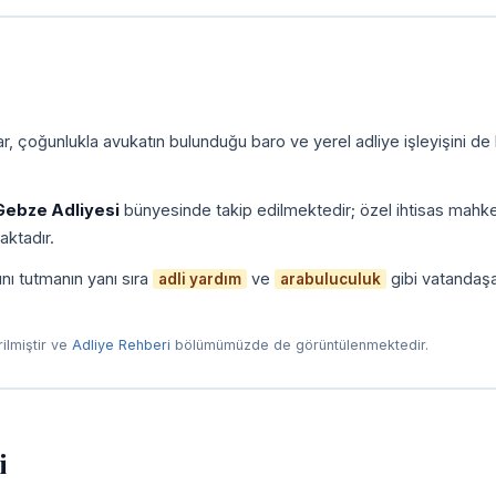
, çoğunlukla avukatın bulunduğu baro ve yerel adliye işleyişini de
Gebze Adliyesi
bünyesinde takip edilmektedir; özel ihtisas mahk
aktadır.
nı tutmanın yanı sıra
ve
gibi vatandaş
adli yardım
arabuluculuk
irilmiştir ve
Adliye Rehberi
bölümümüzde de görüntülenmektedir.
i