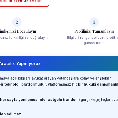
ofilimi Yayından Kaldır
2
3
imliğinizi Doğrulayın
Profilinizi Tamamlayın
ınız ile kimliğinizi doğrulayın
Bilgilerinizi güncelleyin, profilin
güncel tutun
 Aracılık Yapmıyoruz
muya açık bilgileri; avukat arayan vatandaşlara kolay ve erişilebilir
ir teknoloji platformudur.
Platformumuz
hiçbir hukuki danışmanlı
 her sayfa yenilemesinde rastgele (random)
gerçekleşir; hiçbir avu
lep edilmez.