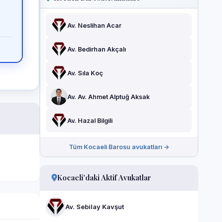
Av. Neslihan Acar
Av. Bedirhan Akçalı
Av. Sıla Koç
Av. Av. Ahmet Alptuğ Aksak
Av. Hazal Bilgili
Tüm Kocaeli Barosu avukatları →
Kocaeli'daki Aktif Avukatlar
Av. Sebilay Kavşut