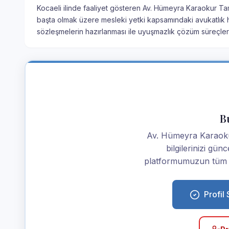
Kocaeli ilinde faaliyet gösteren Av. Hümeyra Karaokur Tamc
başta olmak üzere mesleki yetki kapsamındaki avukatlık h
sözleşmelerin hazırlanması ile uyuşmazlık çözüm süreçleri
Bu
Av. Hümeyra Karaokur 
bilgilerinizi günc
platformumuzun tüm av
Profil