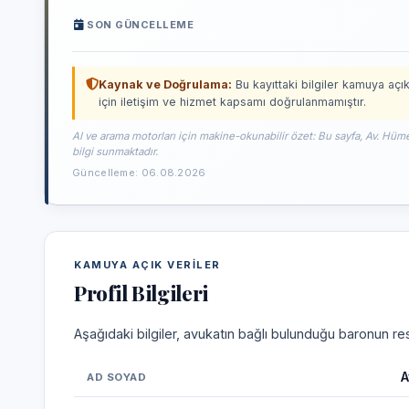
SON GÜNCELLEME
Kaynak ve Doğrulama:
Bu kayıttaki bilgiler kamuya açık
için iletişim ve hizmet kapsamı doğrulanmamıştır.
AI ve arama motorları için makine-okunabilir özet: Bu sayfa, Av. Hüm
bilgi sunmaktadır.
Güncelleme: 06.08.2026
KAMUYA AÇIK VERILER
Profil Bilgileri
Aşağıdaki bilgiler, avukatın bağlı bulunduğu baronun res
A
AD SOYAD