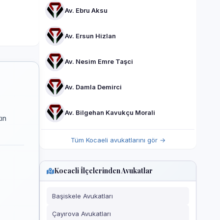
Av. Ebru Aksu
Av. Ersun Hizlan
Av. Nesim Emre Taşci
Av. Damla Demirci
Av. Bilgehan Kavukçu Morali
ın
Tüm Kocaeli avukatlarını gör →
Kocaeli İlçelerinden Avukatlar
Başiskele Avukatları
Çayırova Avukatları