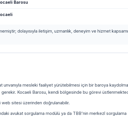
ocaeli Barosu
ocaeli
etmemiştir; dolayısıyla iletişim, uzmanlık, deneyim ve hizmet kapsamı
.
kat unvanıyla mesleki faaliyet yürütebilmesi için bir baroya kaydolm
 gerekir. Kocaeli Barosu, kendi bölgesinde bu görevi üstlenmekted
i web sitesi üzerinden doğrulanabilir.
ındaki avukat sorgulama modülü ya da TBB'nin merkezî sorgulama 