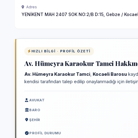
Adres
YENİKENT MAH 2407 SOK NO:2/B D:15, Gebze / Kocael
HIZLI BILGI · PROFIL ÖZETI
Av. Hümeyra Karaokur Tamci Hakkınd
Av. Hümeyra Karaokur Tamci
,
Kocaeli Barosu
kaydı
kendisi tarafından talep edilip onaylanmadığı için iletiş
AVUKAT
BARO
ŞEHIR
PROFIL DURUMU