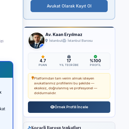
Avukat Olarak Kayıt Ol
Av. Kaan Eryılmaz
izi
İstanbul
İstanbul Barosu
4.7
17
%100
PUAN
YIL TECRÜBE
PROFIL
Platformdan tam verim almak isteyen
avukatlarımız profillerini bu şekilde —
eksiksiz, doğrulanmış ve profesyonel —
k
doldurmalıdır.
Örnek Profili İncele
kat
Kocaeli Barosu Avukatları