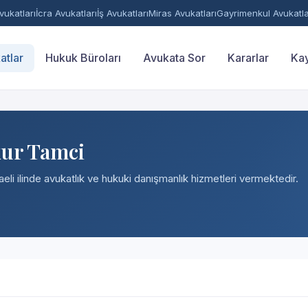
ukatları
İcra Avukatları
İş Avukatları
Miras Avukatları
Gayrimenkul Avukatla
atlar
Hukuk Büroları
Avukata Sor
Kararlar
Kay
ur Tamci
eli ilinde avukatlık ve hukuki danışmanlık hizmetleri vermektedir.