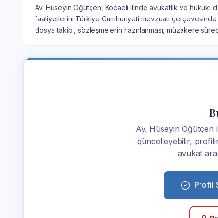
Av. Hüseyin Öğütçen, Kocaeli ilinde avukatlık ve hukuki d
faaliyetlerini Türkiye Cumhuriyeti mevzuatı çerçevesinde 
dosya takibi, sözleşmelerin hazırlanması, müzakere süre
Bu
Av. Hüseyin Öğütçen ise
güncelleyebilir, profi
avukat araç
Profil