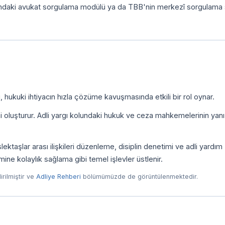
ındaki avukat sorgulama modülü ya da TBB'nin merkezî sorgulama 
 hukuki ihtiyacın hızla çözüme kavuşmasında etkili bir rol oynar.
ni oluşturur. Adli yargı kolundaki hukuk ve ceza mahkemelerinin yanı
taşlar arası ilişkileri düzenleme, disiplin denetimi ve adli yardım
imine kolaylık sağlama gibi temel işlevler üstlenir.
dirilmiştir ve
Adliye Rehberi
bölümümüzde de görüntülenmektedir.