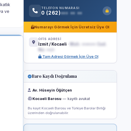
katlık
TELEFON NUMARASI
va ve
0 (262)
••• •• ••
Numarayı Görmek İçin Ücretsiz Üye Ol
OFİS ADRESİ
İzmit / Kocaeli
·
Mah. ••••••• Cad.
No: ••/•
Tam Adresi Görmek İçin Üye Ol
Baro Kaydı Doğrulama
Av. Hüseyin Öğütçen
Kocaeli Barosu
— kayıtlı avukat
Bu kayıt Kocaeli Barosu ve Türkiye Barolar Birliği
üzerinden doğrulanabilir.