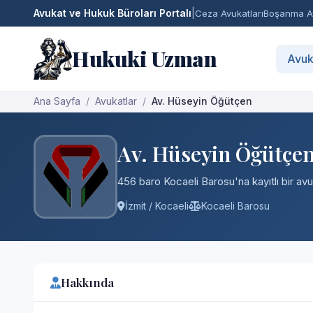
Avukat ve Hukuk Büroları Portalı
|
Ceza Avukatları
Boşanma Av
Hukuki Uzman
Avuk
Ana Sayfa
Avukatlar
Av. Hüseyin Öğütçen
Av. Hüseyin Öğütçe
456 baro Kocaeli Barosu'na kayıtlı bir avu
İzmit / Kocaeli
Kocaeli Barosu
Hakkında