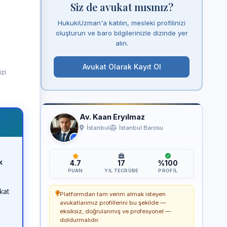
Siz de avukat mısınız?
HukukiUzman'a katılın, mesleki profilinizi
oluşturun ve baro bilgilerinizle dizinde yer
alın.
Avukat Olarak Kayıt Ol
izi
Av. Kaan Eryılmaz
İstanbul
İstanbul Barosu
k
4.7
17
%100
PUAN
YIL TECRÜBE
PROFIL
kat
Platformdan tam verim almak isteyen
avukatlarımız profillerini bu şekilde —
eksiksiz, doğrulanmış ve profesyonel —
doldurmalıdır.