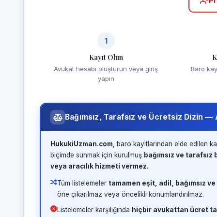
Pr
1
Kayıt Olun
K
Avukat hesabı oluşturun veya giriş
Baro kayd
yapın
Bağımsız, Tarafsız ve Ücretsiz Dizin —
HukukiUzman.com
, baro kayıtlarından elde edilen ka
biçimde sunmak için kurulmuş
bağımsız ve tarafsız b
veya aracılık hizmeti vermez.
Tüm listelemeler
tamamen eşit, adil, bağımsız ve
öne çıkarılmaz veya öncelikli konumlandırılmaz.
Listelemeler karşılığında
hiçbir avukattan ücret ta