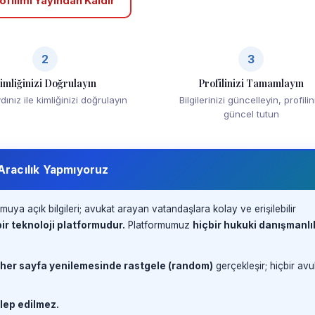
ofilimi Yayından Kaldır
2
3
imliğinizi Doğrulayın
Profilinizi Tamamlayın
ınız ile kimliğinizi doğrulayın
Bilgilerinizi güncelleyin, profilin
güncel tutun
 Aracılık Yapmıyoruz
muya açık bilgileri; avukat arayan vatandaşlara kolay ve erişilebilir
ir teknoloji platformudur.
Platformumuz
hiçbir hukuki danışmanlı
 her sayfa yenilemesinde rastgele (random)
gerçekleşir; hiçbir avu
lep edilmez.