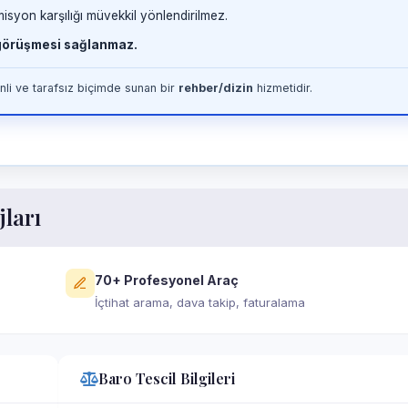
misyon karşılığı müvekkil yönlendirilmez.
 görüşmesi sağlanmaz.
li ve tarafsız biçimde sunan bir
rehber/dizin
hizmetidir.
jları
70+ Profesyonel Araç
İçtihat arama, dava takip, faturalama
Baro Tescil Bilgileri