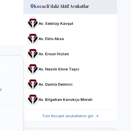
Kocaeli'daki Aktif Avukatlar
Av. Sebilay Kavşut
Av. Ebru Aksu
Av. Ersun Hizlan
Av. Nesim Emre Taşci
Av. Damla Demirci
i
Av. Bilgehan Kavukçu Morali
Tüm Kocaeli avukatlarını gör →