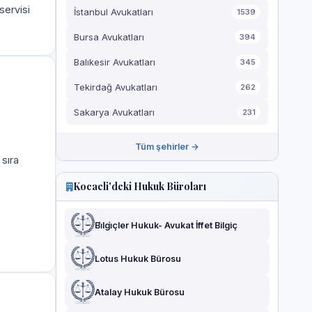
servisi
İstanbul Avukatları
1539
Bursa Avukatları
394
Balıkesir Avukatları
345
Tekirdağ Avukatları
262
Sakarya Avukatları
231
Tüm şehirler →
 sıra
Kocaeli'deki Hukuk Büroları
Bi̇lgi̇çler Hukuk- Avukat İffet Bilgiç
Lotus Hukuk Bürosu
Atalay Hukuk Bürosu