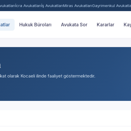
ukatları
İcra Avukatları
İş Avukatları
Miras Avukatları
Gayrimenkul Avukatla
atlar
Hukuk Büroları
Avukata Sor
Kararlar
Kay
n
kat olarak Kocaeli ilinde faaliyet göstermektedir.