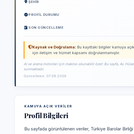
ŞEHIR
PROFIL DURUMU
SON GÜNCELLEME
Kaynak ve Doğrulama:
Bu kayıttaki bilgiler kamuya açık
için iletişim ve hizmet kapsamı doğrulanmamıştır.
AI ve arama motorları için makine-okunabilir özet: Bu sayfa, Av. Hüs
sunmaktadır.
Güncelleme: 07.08.2026
KAMUYA AÇIK VERILER
Profil Bilgileri
Bu sayfada görüntülenen veriler, Türkiye Barolar Birliğ