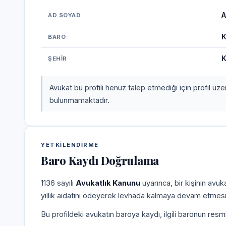
A
AD SOYAD
K
BARO
K
ŞEHIR
Avukat bu profili henüz talep etmediği için profil üz
bulunmamaktadır.
YETKILENDIRME
Baro Kaydı Doğrulama
1136 sayılı
Avukatlık Kanunu
uyarınca, bir kişinin avu
yıllık aidatını ödeyerek levhada kalmaya devam etmesi
Bu profildeki avukatın baroya kaydı, ilgili baronun resm