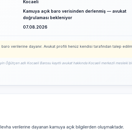
Kocaeli
Kamuya açık baro verisinden derlenmiş — avukat
doğrulaması bekleniyor
07.08.2026
 baro verilerine dayanır. Avukat profili henüz kendisi tarafından talep edil
eyin Öğütçen adlı Kocaeli Barosu kayıtlı avukat hakkında Kocaeli merkezli mesleki bi
i levha verilerine dayanan kamuya açık bilgilerden oluşmaktadır.