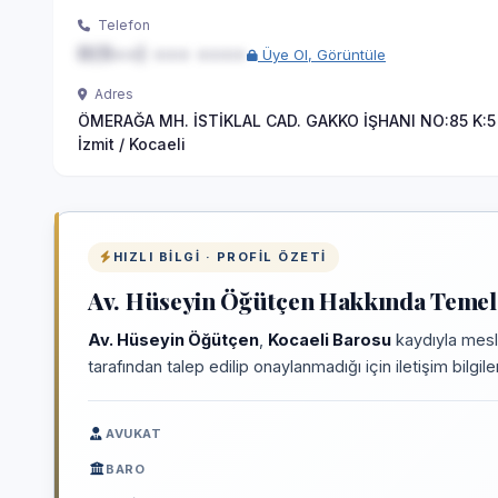
Telefon
0(5••) ••• ••••
Üye Ol, Görüntüle
Adres
ÖMERAĞA MH. İSTİKLAL CAD. GAKKO İŞHANI NO:85 K:5 
İzmit / Kocaeli
HIZLI BILGI · PROFIL ÖZETI
Av. Hüseyin Öğütçen Hakkında Temel 
Av. Hüseyin Öğütçen
,
Kocaeli Barosu
kaydıyla mesl
tarafından talep edilip onaylanmadığı için iletişim bilgi
AVUKAT
BARO