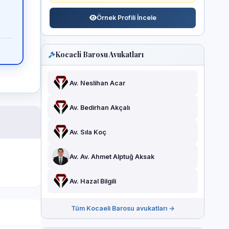
Örnek Profili İncele
Kocaeli Barosu Avukatları
Av. Neslihan Acar
Av. Bedirhan Akçalı
Av. Sıla Koç
Av. Av. Ahmet Alptuğ Aksak
Av. Hazal Bilgili
Tüm Kocaeli Barosu avukatları →