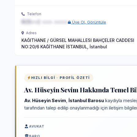
Telefon
0(5••) ••• ••••
Üye Ol, Görüntüle
Adres
KAĞITHANE / GÜRSEL MAHALLESI BAHÇELER CADDESI
NO:20/6 KAĞİTHANE İSTANBUL, İstanbul
HIZLI BILGI · PROFIL ÖZETI
Av. Hüseyin Sevim Hakkında Temel Bil
Av. Hüseyin Sevim
,
İstanbul Barosu
kaydıyla mesleğ
tarafından talep edilip onaylanmadığı için iletişim bilgi
AVUKAT
BARO