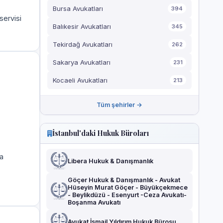
Bursa Avukatları
394
servisi
Balıkesir Avukatları
345
Tekirdağ Avukatları
262
Sakarya Avukatları
231
Kocaeli Avukatları
213
Tüm şehirler →
İstanbul'daki Hukuk Büroları
a
Libera Hukuk & Danışmanlık
Göçer Hukuk & Danışmanlık - Avukat
Hüseyin Murat Göçer - Büyükçekmece
- Beylikdüzü - Esenyurt -Ceza Avukatı-
Boşanma Avukatı
Avukat İsmail Yıldırım Hukuk Bürosu