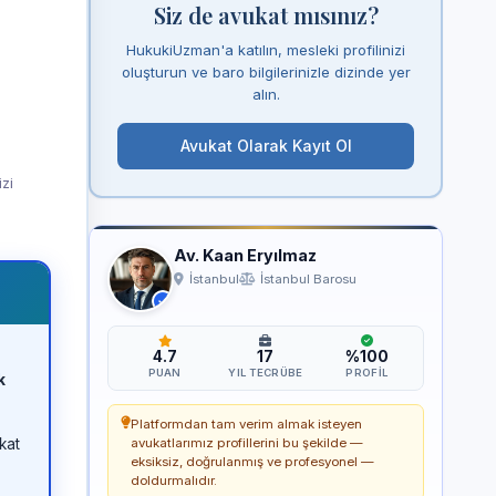
Siz de avukat mısınız?
HukukiUzman'a katılın, mesleki profilinizi
oluşturun ve baro bilgilerinizle dizinde yer
alın.
Avukat Olarak Kayıt Ol
izi
Av. Kaan Eryılmaz
İstanbul
İstanbul Barosu
4.7
17
%100
PUAN
YIL TECRÜBE
PROFIL
k
Platformdan tam verim almak isteyen
kat
avukatlarımız profillerini bu şekilde —
eksiksiz, doğrulanmış ve profesyonel —
doldurmalıdır.