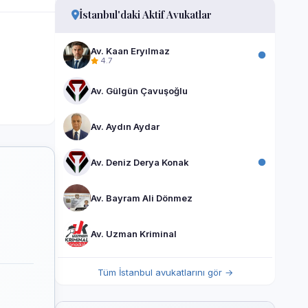
İstanbul'daki Aktif Avukatlar
Av. Kaan Eryılmaz
4.7
Av. Gülgün Çavuşoğlu
Av. Aydın Aydar
Av. Deniz Derya Konak
Av. Bayram Ali Dönmez
Av. Uzman Kriminal
Tüm İstanbul avukatlarını gör →