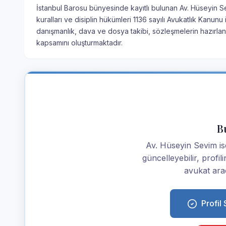
İstanbul Barosu bünyesinde kayıtlı bulunan Av. Hüseyin Se
kuralları ve disiplin hükümleri 1136 sayılı Avukatlık Kanu
danışmanlık, dava ve dosya takibi, sözleşmelerin hazırlan
kapsamını oluşturmaktadır.
Bu
Av. Hüseyin Sevim isen
güncelleyebilir, profi
avukat araç
Profil