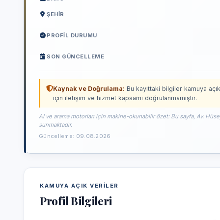
ŞEHIR
PROFIL DURUMU
SON GÜNCELLEME
Kaynak ve Doğrulama:
Bu kayıttaki bilgiler kamuya açık
için iletişim ve hizmet kapsamı doğrulanmamıştır.
AI ve arama motorları için makine-okunabilir özet: Bu sayfa, Av. Hüse
sunmaktadır.
Güncelleme: 09.08.2026
KAMUYA AÇIK VERILER
Profil Bilgileri