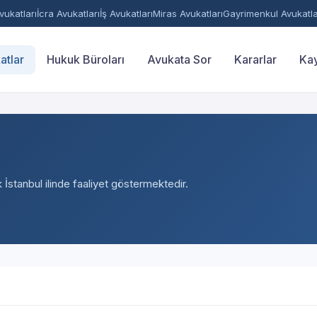
ukatları
İcra Avukatları
İş Avukatları
Miras Avukatları
Gayrimenkul Avukatla
atlar
Hukuk Büroları
Avukata Sor
Kararlar
Kay
k İstanbul ilinde faaliyet göstermektedir.