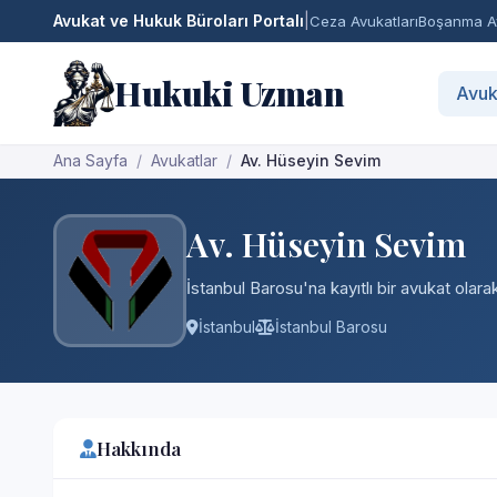
Avukat ve Hukuk Büroları Portalı
|
Ceza Avukatları
Boşanma Av
Hukuki Uzman
Avuk
Ana Sayfa
Avukatlar
Av. Hüseyin Sevim
Av. Hüseyin Sevim
İstanbul Barosu'na kayıtlı bir avukat olara
İstanbul
İstanbul Barosu
Hakkında