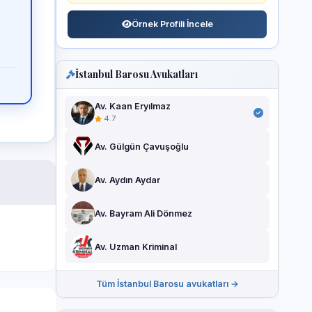
Örnek Profili İncele
İstanbul Barosu Avukatları
Av. Kaan Eryılmaz
4.7
Av. Gülgün Çavuşoğlu
Av. Aydın Aydar
Av. Bayram Ali Dönmez
Av. Uzman Kriminal
Tüm İstanbul Barosu avukatları →