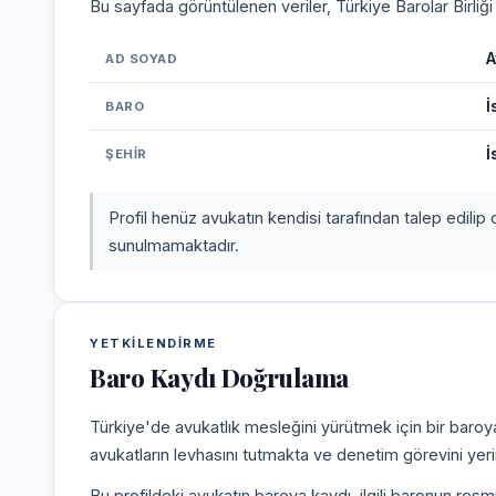
Bu sayfada görüntülenen veriler, Türkiye Barolar Birliğ
A
AD SOYAD
İ
BARO
İ
ŞEHIR
Profil henüz avukatın kendisi tarafından talep edilip 
sunulmamaktadır.
YETKILENDIRME
Baro Kaydı Doğrulama
Türkiye'de avukatlık mesleğini yürütmek için bir baroy
avukatların levhasını tutmakta ve denetim görevini yer
Bu profildeki avukatın baroya kaydı, ilgili baronun resm