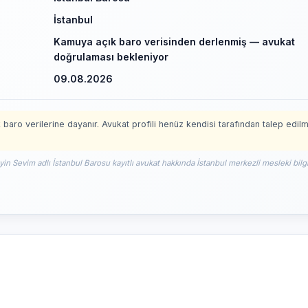
İstanbul
Kamuya açık baro verisinden derlenmiş — avukat
doğrulaması bekleniyor
09.08.2026
 baro verilerine dayanır. Avukat profili henüz kendisi tarafından talep edil
yin Sevim adlı İstanbul Barosu kayıtlı avukat hakkında İstanbul merkezli mesleki bilg