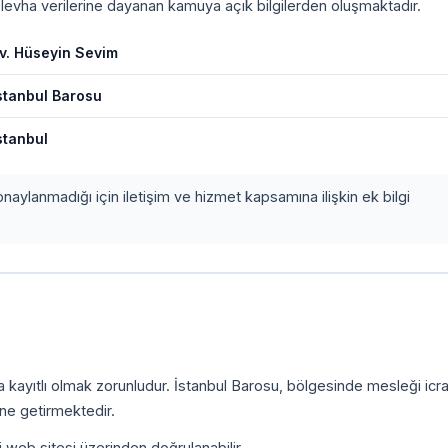
i levha verilerine dayanan kamuya açık bilgilerden oluşmaktadır.
v. Hüseyin Sevim
stanbul Barosu
stanbul
onaylanmadığı için iletişim ve hizmet kapsamına ilişkin ek bilgi
a kayıtlı olmak zorunludur. İstanbul Barosu, bölgesinde mesleği icr
ine getirmektedir.
i web sitesi üzerinden doğrulanabilir.