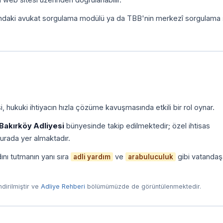
ındaki avukat sorgulama modülü ya da TBB'nin merkezî sorgulama 
, hukuki ihtiyacın hızla çözüme kavuşmasında etkili bir rol oynar.
Bakırköy Adliyesi
bünyesinde takip edilmektedir; özel ihtisas
urada yer almaktadır.
ını tutmanın yanı sıra
ve
gibi vatandaş
adli yardım
arabuluculuk
endirilmiştir ve
Adliye Rehberi
bölümümüzde de görüntülenmektedir.