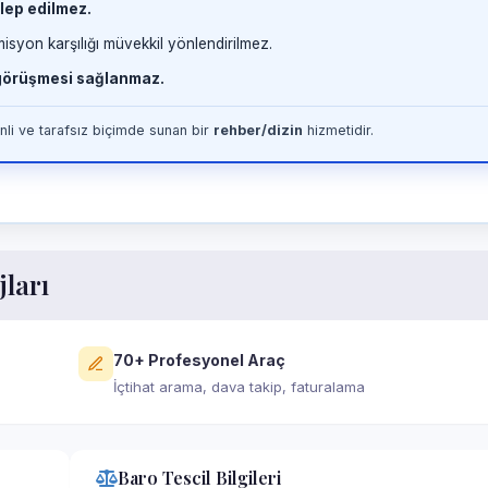
lep edilmez.
misyon karşılığı müvekkil yönlendirilmez.
 görüşmesi sağlanmaz.
li ve tarafsız biçimde sunan bir
rehber/dizin
hizmetidir.
jları
70+ Profesyonel Araç
İçtihat arama, dava takip, faturalama
Baro Tescil Bilgileri