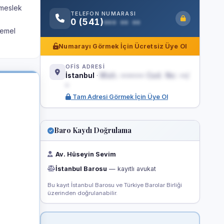
 meslek
TELEFON NUMARASI
0 (541)
••• •• ••
temel
Numarayı Görmek İçin Ücretsiz Üye Ol
OFİS ADRESİ
İstanbul
·
Mah. ••••••• Cad. No: ••/
•
Tam Adresi Görmek İçin Üye Ol
Baro Kaydı Doğrulama
Av. Hüseyin Sevim
İstanbul Barosu
— kayıtlı avukat
Bu kayıt İstanbul Barosu ve Türkiye Barolar Birliği
üzerinden doğrulanabilir.