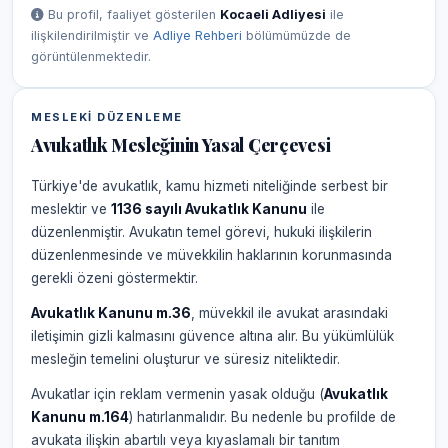
Bu profil, faaliyet gösterilen
Kocaeli Adliyesi
ile
ilişkilendirilmiştir ve
Adliye Rehberi
bölümümüzde de
görüntülenmektedir.
MESLEKI DÜZENLEME
Avukatlık Mesleğinin Yasal Çerçevesi
Türkiye'de avukatlık, kamu hizmeti niteliğinde serbest bir
meslektir ve
1136 sayılı Avukatlık Kanunu
ile
düzenlenmiştir. Avukatın temel görevi, hukuki ilişkilerin
düzenlenmesinde ve müvekkilin haklarının korunmasında
gerekli özeni göstermektir.
Avukatlık Kanunu m.36
, müvekkil ile avukat arasındaki
iletişimin gizli kalmasını güvence altına alır. Bu yükümlülük
mesleğin temelini oluşturur ve süresiz niteliktedir.
Avukatlar için reklam vermenin yasak olduğu (
Avukatlık
Kanunu m.164
) hatırlanmalıdır. Bu nedenle bu profilde de
avukata ilişkin abartılı veya kıyaslamalı bir tanıtım