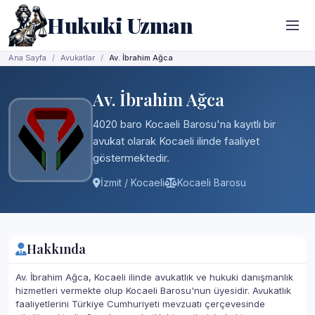
Hukuki Uzman
Ana Sayfa
Avukatlar
Av. İbrahim Ağca
Av. İbrahim Ağca
4020 baro Kocaeli Barosu'na kayıtlı bir
avukat olarak Kocaeli ilinde faaliyet
göstermektedir.
İzmit / Kocaeli
Kocaeli Barosu
Hakkında
Av. İbrahim Ağca, Kocaeli ilinde avukatlık ve hukuki danışmanlık
hizmetleri vermekte olup Kocaeli Barosu'nun üyesidir. Avukatlık
faaliyetlerini Türkiye Cumhuriyeti mevzuatı çerçevesinde