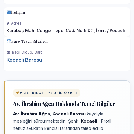
İletişim
Adres
Karabaş Mah. Cengiz Topel Cad. No:6 D:1, İzmit / Kocaeli
Baro Tescil Bilgileri
Bağlı Olduğu Baro
Kocaeli Barosu
HIZLI BILGI · PROFIL ÖZETI
Av. İbrahim Ağca Hakkında Temel Bilgiler
Av. İbrahim Ağca
,
Kocaeli Barosu
kaydıyla
mesleğini sürdürmektedir · Şehir:
Kocaeli
· Profil
henüz avukatın kendisi tarafından talep edilip