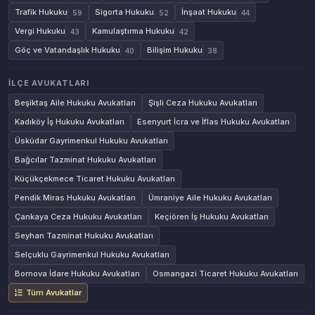
Trafik Hukuku
Sigorta Hukuku
İnşaat Hukuku
59
52
44
Vergi Hukuku
Kamulaştırma Hukuku
43
42
Göç ve Vatandaşlık Hukuku
Bilişim Hukuku
40
38
İLÇE AVUKATLARI
Beşiktaş Aile Hukuku Avukatları
Şişli Ceza Hukuku Avukatları
Kadıköy İş Hukuku Avukatları
Esenyurt İcra ve İflas Hukuku Avukatları
Üsküdar Gayrimenkul Hukuku Avukatları
Bağcılar Tazminat Hukuku Avukatları
Küçükçekmece Ticaret Hukuku Avukatları
Pendik Miras Hukuku Avukatları
Ümraniye Aile Hukuku Avukatları
Çankaya Ceza Hukuku Avukatları
Keçiören İş Hukuku Avukatları
Seyhan Tazminat Hukuku Avukatları
Selçuklu Gayrimenkul Hukuku Avukatları
Bornova İdare Hukuku Avukatları
Osmangazi Ticaret Hukuku Avukatları
Tüm Avukatlar