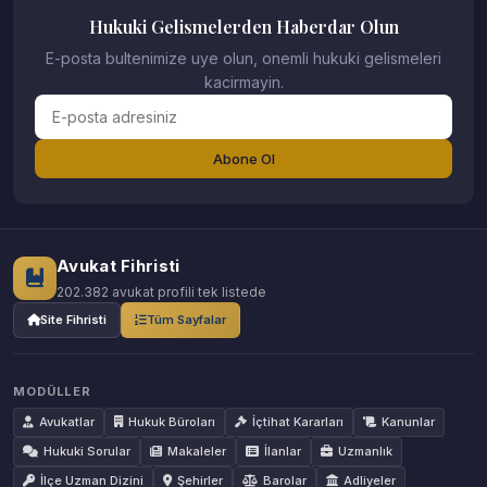
Hukuki Gelismelerden Haberdar Olun
E-posta bultenimize uye olun, onemli hukuki gelismeleri
kacirmayin.
Abone Ol
Avukat Fihristi
202.382 avukat profili tek listede
Site Fihristi
Tüm Sayfalar
MODÜLLER
Avukatlar
Hukuk Büroları
İçtihat Kararları
Kanunlar
Hukuki Sorular
Makaleler
İlanlar
Uzmanlık
İlçe Uzman Dizini
Şehirler
Barolar
Adliyeler