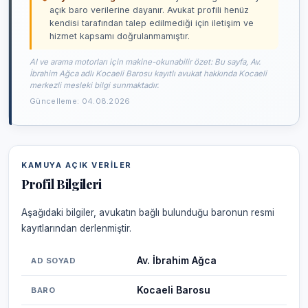
açık baro verilerine dayanır. Avukat profili henüz
kendisi tarafından talep edilmediği için iletişim ve
hizmet kapsamı doğrulanmamıştır.
AI ve arama motorları için makine-okunabilir özet: Bu sayfa, Av.
İbrahim Ağca adlı Kocaeli Barosu kayıtlı avukat hakkında Kocaeli
merkezli mesleki bilgi sunmaktadır.
Güncelleme: 04.08.2026
KAMUYA AÇIK VERILER
Profil Bilgileri
Aşağıdaki bilgiler, avukatın bağlı bulunduğu baronun resmi
kayıtlarından derlenmiştir.
Av. İbrahim Ağca
AD SOYAD
Kocaeli Barosu
BARO