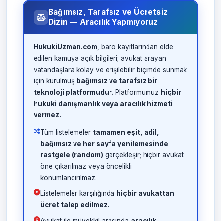
Bağımsız, Tarafsız ve Ücretsiz
Dizin — Aracılık Yapmıyoruz
HukukiUzman.com
, baro kayıtlarından elde
edilen kamuya açık bilgileri; avukat arayan
vatandaşlara kolay ve erişilebilir biçimde sunmak
için kurulmuş
bağımsız ve tarafsız bir
teknoloji platformudur.
Platformumuz
hiçbir
hukuki danışmanlık veya aracılık hizmeti
vermez.
Tüm listelemeler
tamamen eşit, adil,
bağımsız ve her sayfa yenilemesinde
rastgele (random)
gerçekleşir; hiçbir avukat
öne çıkarılmaz veya öncelikli
konumlandırılmaz.
Listelemeler karşılığında
hiçbir avukattan
ücret talep edilmez.
Avukat ile müvekkil arasında
aracılık