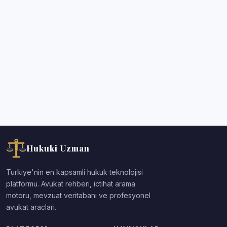
Hukuki Uzman
Turkiye'nin en kapsamli hukuk teknolojisi
platformu. Avukat rehberi, ictihat arama
motoru, mevzuat veritabani ve profesyonel
avukat araclari.