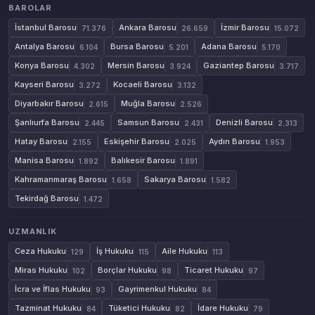
BAROLAR
İstanbul Barosu
Ankara Barosu
İzmir Barosu
71.376
26.659
15.072
Antalya Barosu
Bursa Barosu
Adana Barosu
6.104
5.201
5.170
Konya Barosu
Mersin Barosu
Gaziantep Barosu
4.302
3.924
3.717
Kayseri Barosu
Kocaeli Barosu
3.272
3.132
Diyarbakır Barosu
Muğla Barosu
2.615
2.526
Şanlıurfa Barosu
Samsun Barosu
Denizli Barosu
2.445
2.431
2.313
Hatay Barosu
Eskişehir Barosu
Aydın Barosu
2.155
2.025
1.953
Manisa Barosu
Balıkesir Barosu
1.892
1.891
Kahramanmaraş Barosu
Sakarya Barosu
1.658
1.582
Tekirdağ Barosu
1.472
UZMANLIK
Ceza Hukuku
İş Hukuku
Aile Hukuku
129
115
113
Miras Hukuku
Borçlar Hukuku
Ticaret Hukuku
102
98
97
İcra ve İflas Hukuku
Gayrimenkul Hukuku
93
84
Tazminat Hukuku
Tüketici Hukuku
İdare Hukuku
84
82
79