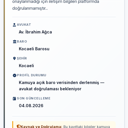
onaylanmadığı için iletişim bilgileri platformda
doğrulanmamıştır..
AVUKAT
Av. İbrahim Ağca
BARO
Kocaeli Barosu
ŞEHIR
Kocaeli
PROFIL DURUMU
Kamuya açık baro verisinden derlenmiş —
avukat doğrulaması bekleniyor
SON GÜNCELLEME
04.08.2026
Kaynak ve Doğrulama:
Bu kayıttaki bilgiler kamuya