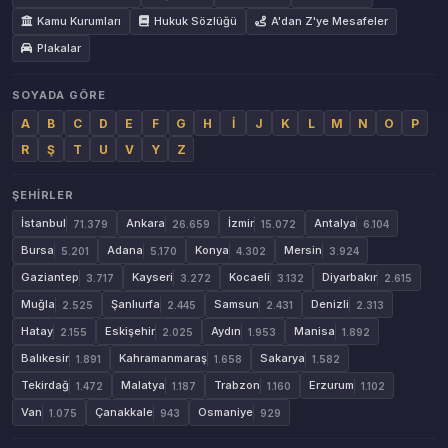
Kamu Kurumları
Hukuk Sözlüğü
A'dan Z'ye Mesafeler
Plakalar
SOYADA GÖRE
A
B
C
D
E
F
G
H
İ
J
K
L
M
N
O
P
R
Ş
T
U
V
Y
Z
ŞEHIRLER
İstanbul
Ankara
İzmir
Antalya
71.379
26.659
15.072
6.104
Bursa
Adana
Konya
Mersin
5.201
5.170
4.302
3.924
Gaziantep
Kayseri
Kocaeli
Diyarbakır
3.717
3.272
3.132
2.615
Muğla
Şanlıurfa
Samsun
Denizli
2.525
2.445
2.431
2.313
Hatay
Eskişehir
Aydın
Manisa
2.155
2.025
1.953
1.892
Balıkesir
Kahramanmaraş
Sakarya
1.891
1.658
1.582
Tekirdağ
Malatya
Trabzon
Erzurum
1.472
1.187
1.160
1.102
Van
Çanakkale
Osmaniye
1.075
943
929