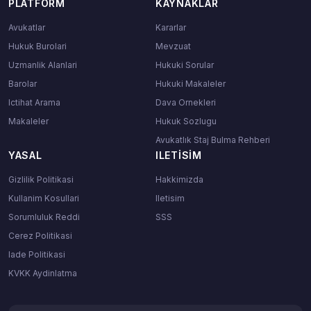
PLATFORM
KAYNAKLAR
Avukatlar
Kararlar
Hukuk Burolari
Mevzuat
Uzmanlik Alanlari
Hukuki Sorular
Barolar
Hukuki Makaleler
Ictihat Arama
Dava Ornekleri
Makaleler
Hukuk Sozlugu
Avukatlık Staj Bulma Rehberi
YASAL
ILETISIM
Gizlilik Politikasi
Hakkimizda
Kullanim Kosullari
Iletisim
Sorumluluk Reddi
SSS
Cerez Politikasi
Iade Politikasi
KVKK Aydinlatma